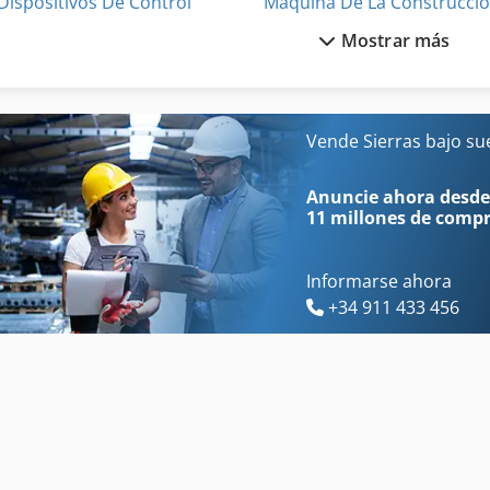
Dispositivos De Control
Máquina De La Construcci
Mostrar más
Entrenador De
Panel De Control
Equipo De Taller
Panel De Control Cnc
Herramienta De Máquina
Prensa De Taller
Vende Sierras bajo su
Instrucciones De Programación
Puesto De Trabajo
Anuncie ahora desde
11 millones de comp
Informarse ahora
+34 911 433 456