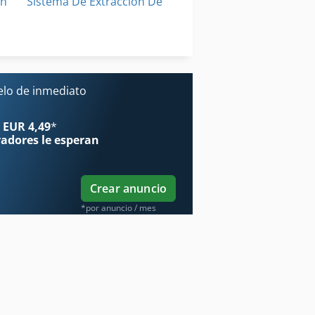
ón
Sistema De Extracción De
Tabla De Elevación
Tabla De Elevación De Plataforma
elo de inmediato
 EUR 4,49
*
radores
le esperan
Crear anuncio
*por anuncio / mes