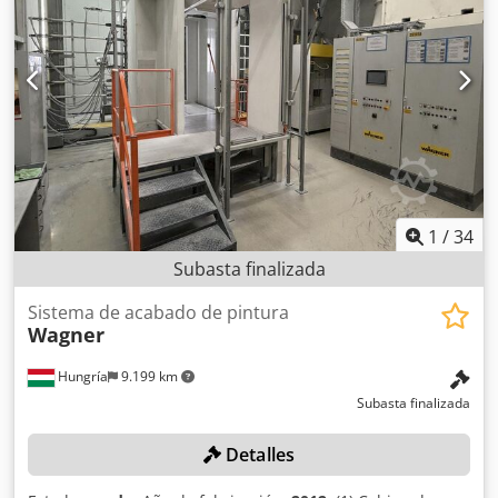
pudiendo moverse. Altura en mm: 950-1250 Anchura en
mm: 600-1120 Longitud en mm: 700-1260 Diagonal en mm:
900-1680 Capacidad de carga en kg: 100 Disponibilidad: en
stock, disponible inmediatamente.
1
/
34
Subasta finalizada
Sistema de acabado de pintura
Wagner
Hungría
9.199 km
Subasta finalizada
Detalles