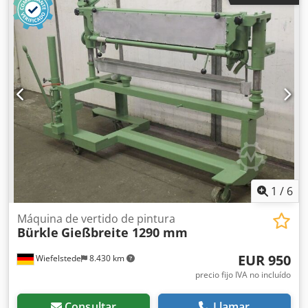
lamas/persianas. Dodpfx Aogal Agjcljkr -Dimensiones:
2950/800/1920 mm (alto) -Peso: 484 kg
1
/
6
Máquina de vertido de pintura
Bürkle
Gießbreite 1290 mm
EUR 950
Wiefelstede
8.430 km
precio fijo IVA no incluído
Consultar
Llamar