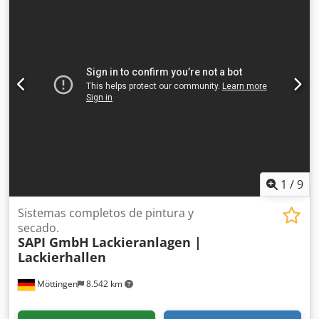
generales/técnicos: Cabina de proyección usada con
tecnología de filtro seco (TSW). La cabina de proyección
tiene una estructura modular y permite la conexión de una
unidad de aspiración. Las láminas filtrantes, situadas
encima de la cabina de pintura, capturan las partículas
durante el proceso de pintura en su tejido. Gracias a la
estructura modular, las láminas filtrantes pueden
reemplazarse fácilmente. Dimensiones (alto x ancho x
profundidad): 2900 mm x 3150 mm x 1100 mm
1
/
9
Sistemas completos de pintura y
secado.
SAPI GmbH
Lackieranlagen |
Lackierhallen
Möttingen
8.542 km