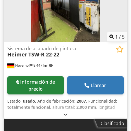
fábrica de Königsbach-Stein. Le invitamos a que, cuando
desee, venga a visitar la instalación en nuestras
instalaciones.
1
/
5
Sistema de acabado de pintura
Heimer
TSW-R 22-22
Hövelhof
8.447 km
Información de
Llamar
precio
Estado:
usado
, Año de fabricación:
2007
, Funcionalidad:
totalmente funcional
, altura total:
2.900 mm
, longitud
total:
1.100 mm
, ancho total:
3.150 mm
, anchura de
trabajo:
3.000 mm
, Fabricante: Heimer Modelo: TSW-R 22-
Clasificado
22 Dedpfjzlrrmox Aclekr Año de fabricación: 2007 Datos