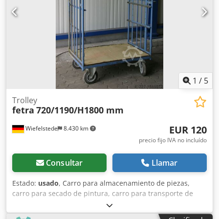
Componentes individuales: ver fotos Dedpfx Acsw U T
Atjljkr -Dimensiones: 830/680/H1140 mm -Peso: 50 kg
1
/
5
Trolley
fetra
720/1190/H1800 mm
EUR 120
Wiefelstede
8.430 km
precio fijo IVA no incluído
Consultar
Llamar
Estado:
usado
, Carro para almacenamiento de piezas,
carro para secado de pintura, carro para transporte de
equipos especiales, carro de transporte, carro de
estanterías -Longitud total: 1190 mm Dkodpob Hw D Rsfx