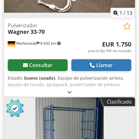
1
/
13
Pulverizador
Wagner
33-70
EUR 1.750
Wiefelstede
8.430 km
precio fijo IVA no incluído
Consultar
Llamar
Estado:
bueno (usado)
, Equipo de pulverización airless,
equipo de lacado, spraypack, pulverizador de pintura,
sistema de pulverización de pintura, bomba de barniz,
pulverizador electrostático, sistema airless completo,
Clasificado
bombas de pistón neumáticas, bomba airless de alta
presión, motor neumático, AIR MOTOR -Fabricante:
Wagner, equipo de pulverización airless tipo: 33-70 con
carro de transporte y pistola de pulverización -Caudal
máximo de material: 12,6 l/min -Presión de entrada de
aire: máx. 8 bar, presión de trabajo máx. 264 bar -