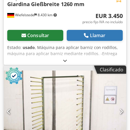
Giardina
Gießbreite 1260 mm
EUR 3.450
Wiefelstede
8.430 km
precio fijo IVA no incluído
Consultar
Llamar
Estado:
usado
, Máquina para aplicar barniz con rodillos,
máquina para aplicar barniz mediante rodillos. -Entrega
en las condiciones actuales, tal como se ha inspeccionado.
-Fabricante: Giardina -Ancho máximo: 1260 mm -Espacio
Clasificado
entre los rodillos: ajustable -Incluye: 3 unidades de
cepillos Dkjdpfxoc Uv Nco Acljr -Potencia de conexión: 11
kW -Dimensiones: 4600/2360/1600 mm (alto) -Peso:
aproximadamente 4000 kg.