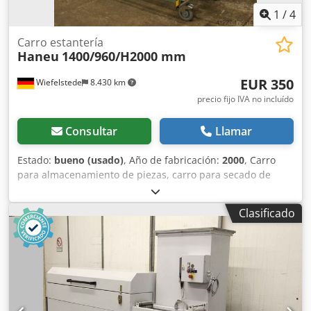
01D140. Pistola de aplicación electrostática. Calefacción de
1
/
4
gas 340kW. Dkodpfx Aowmm U Uscler
Carro estantería
Haneu
1400/960/H2000 mm
EUR 350
Wiefelstede
8.430 km
precio fijo IVA no incluído
Consultar
Llamar
Estado:
bueno (usado)
, Año de fabricación:
2000
, Carro
para almacenamiento de piezas, carro para secado de
pintura -Longitud total: 1400 mm -Profundidad total: 960
mm -Altura total: 2000 mm -Altura de los compartimentos:
Clasificado
28 mm Dsdpfx Acjb A Hcmslskr -Carga máxima por
compartimento: 15 kg -Cantidad: 2 carros disponibles -
Precio: por unidad -Peso: 127 kg/unidad