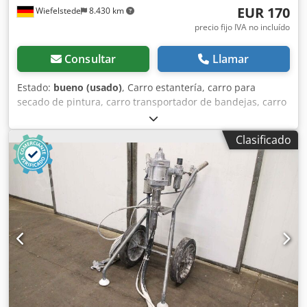
EUR 170
Wiefelstede
8.430 km
precio fijo IVA no incluído
Consultar
Llamar
Estado:
bueno (usado)
, Carro estantería, carro para
secado de pintura, carro transportador de bandejas, carro
de transporte, carro de pisos, carro con brazos de soporte
- Carro estantería: Carro para secado de pintura en versión
Clasificado
robusta con 16 niveles - Longitud total: 1200 mm -
Profundidad total: 700 mm - Altura total: 2000 mm -
Cantidad: 9 carros de transporte disponibles - Precio: por
unidad - Peso: 60 kg Dkedpfx Acjtr R Dbjler