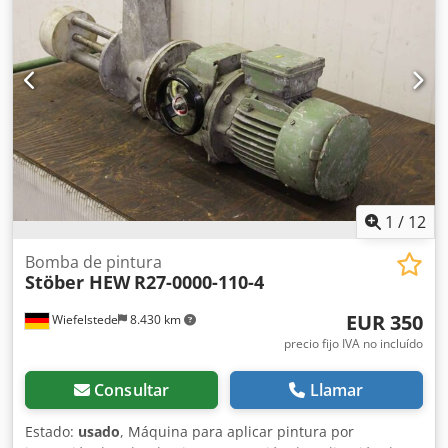
Asclokr -Peso: 93 kg
1
/
12
Bomba de pintura
Stöber HEW
R27-0000-110-4
EUR 350
Wiefelstede
8.430 km
precio fijo IVA no incluído
Consultar
Llamar
Estado:
usado
, Máquina para aplicar pintura por