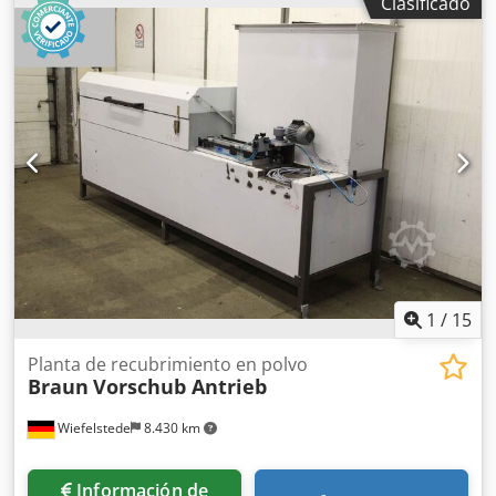
Clasificado
Aclor -Profundidad total: 720 mm -Altura total: 1800 mm -
Peso: 66 kg
1
/
15
Planta de recubrimiento en polvo
Braun
Vorschub Antrieb
Wiefelstede
8.430 km
Información de