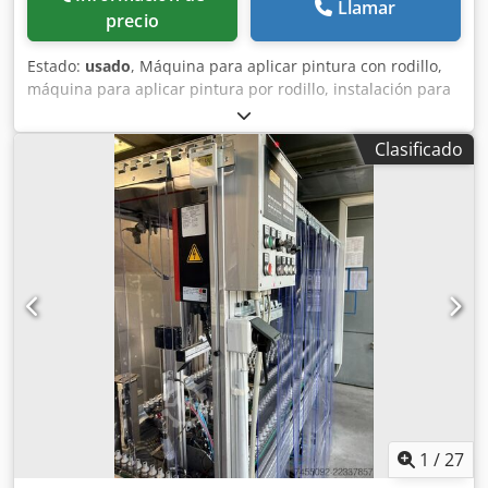
Llamar
precio
Estado:
usado
, Máquina para aplicar pintura con rodillo,
máquina para aplicar pintura por rodillo, instalación para
recubrimiento en polvo. -Instalación para recubrimiento
en polvo: utilizada para la fabricación de lamas/persianas.
Clasificado
Dkjdpfx Aegal Anoclor -Componentes neumáticos:
fabricante Festo. -Motorreductor: WEG, 0,25 kW. -
Dimensiones: 3400/850/A1935 mm. -Peso: 746 kg.
1
/
27