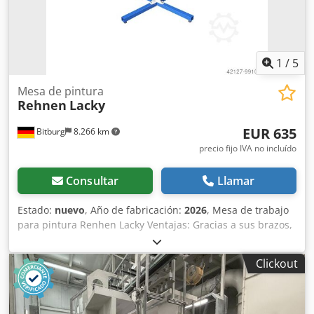
1
/
5
Mesa de pintura
Rehnen
Lacky
EUR 635
Bitburg
8.266 km
precio fijo IVA no incluído
Consultar
Llamar
Estado:
nuevo
, Año de fabricación:
2026
, Mesa de trabajo
para pintura Renhen Lacky Ventajas: Gracias a sus brazos,
que pueden girar 360°, ofrece siempre el mejor soporte y
una buena superficie de apoyo para todas las piezas de
Clickout
trabajo. Se puede ajustar fácilmente en altura y girar 360°,
lo que permite trabajar de forma rápida y eficiente.
Dodolrrrmjpfx Aclokr Gracias a sus cubiertas protectoras,
incluso después de un uso intensivo, los brazos siguen