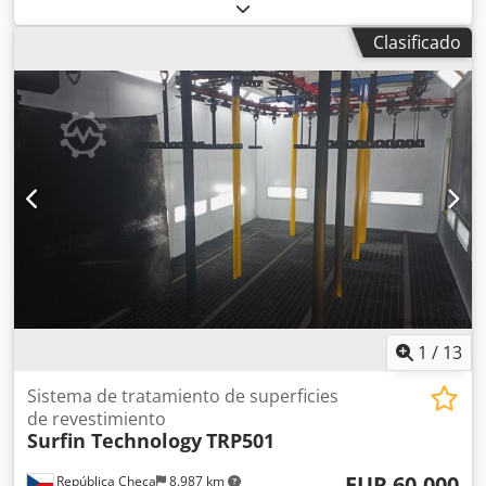
instalaciones de tratamiento de superficies, que incluye un
calentador de aire con serpentines de agua de aluminio y
Clasificado
cobre, intercambiador de calor de flujo cruzado individual
para la recuperación de calor y sistema de ventilación.
Estamos abiertos a recibir ofertas para entre 1 y 7
instalaciones. Dodpfjzpzqtox Aclokr Se permite la
inspección.
1
/
13
Sistema de tratamiento de superficies
de revestimiento
Surfin Technology
TRP501
EUR 60.000
República Checa
8.987 km