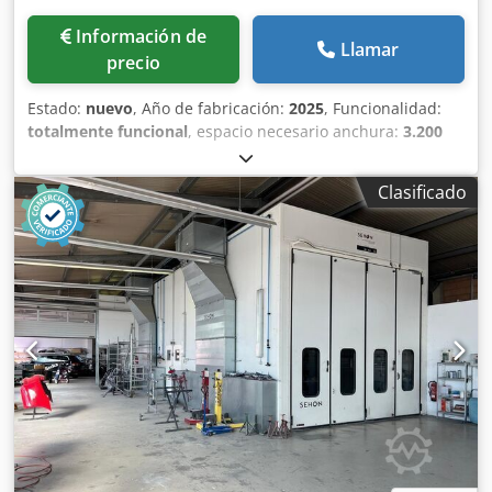
Información de
Llamar
precio
Estado:
nuevo
, Año de fabricación:
2025
, Funcionalidad:
totalmente funcional
, espacio necesario anchura:
3.200
mm
, espacio necesario longitud:
1.200 mm
, espacio
necesario altura:
2.100 mm
, peso total:
170 kg
, ancho
Clasificado
total:
3.200 mm
, longitud total:
1.700 mm
, dimensión
interior anchura:
1.500 mm
, Carro de secado de gran
resistencia / carro con brazo portador: para las
aplicaciones más exigentes Los datos más importantes de
un vistazo: 1. Riel de deslizamiento con cojinetes de bolas
para el ajuste del ancho, con una luz de 1,70 a 3,00 m.
Dsdpsfiuhvefx Aclskr 2. Diseño compacto que permite
apilarlos para ahorrar espacio. 3. Gran distancia entre
barras de 135 mm para facilitar la carga, incluso con un
ritmo de trabajo rápido. 4. Barra cuadrada vertical para
una superficie de apoyo mínima. 5. Gran profundidad útil
de 1.000 mm. 6. Gran capacidad de carga útil de 1.000 kg.
7. Ruedas de muy buena calidad, que facilitan su