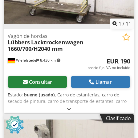
1
/
11
Vagón de hordas
Lübbers
Lacktrockenwagen
1660/700/H2040 mm
EUR 190
Wiefelstede
8.430 km
precio fijo IVA no incluído
Consultar
Llamar
Estado:
bueno (usado)
, Carro de estanterías, carro de
secado de pintura, carro de transporte de estantes, carro
de transporte, carro de niveles, carro portabrazos -Carro
de estanterías: Carro de secado de pintura de
Clasificado
construcción robusta con 15 niveles -Longitud total: 1660
mm -Profundidad total: 700 mm -Altura total: 2040 mm -
Cantidad: 1 carro de transporte disponible Djdpfx Asr Ngp