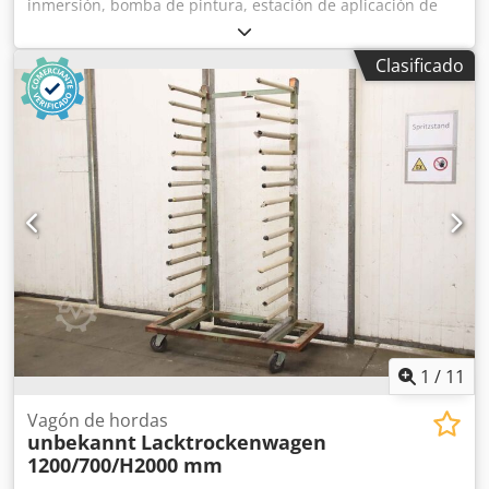
inmersión, bomba de pintura, estación de aplicación de
pintura, bomba de pintura, bomba de emulsión, bomba
dosificadora -Caja de cambios: Stöber, modelo R27-0000-
Clasificado
110-4 -Velocidad de rotación: 800 - 1820 rpm Dksdpfx Asfv
H Aioclor -Motor: HEW, modelo EEXF-S/4 -Potencia: 1,1 kW -
Dimensiones: 300/400/A935 mm -Peso: 43 kg
1
/
11
Vagón de hordas
unbekannt
Lacktrockenwagen
1200/700/H2000 mm