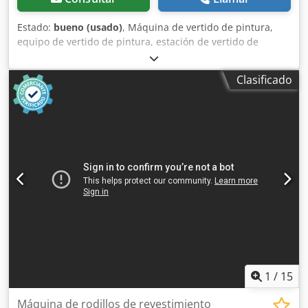
Estado:
bueno (usado)
, Máquina de vertido de pintura,
equipo de vertido de pintura, estación de vertido de
pintura -Máquina de vertido de pintura -Fabricante: Bürkle
-Ancho máximo de vertido: 1290 mm -Espacio de vertido
Clasificado
ajustable: mediante rueda manual con indicador -Ajuste
hidráulico de la altura -Sin: bomba de pintura Dkodsc R
Iyajpfx Aclor -Dimensiones: 2100/800/A1450 mm -Peso: 386
kg
1
/
15
Máquina de rodillos de revestimiento