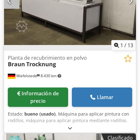
1
/
13
Planta de recubrimiento en polvo
Braun
Trocknung
Wiefelstede
8.430 km
Información de
Llamar
precio
Estado:
bueno (usado)
, Máquina para aplicar pintura con
rodillos, máquina para aplicar pintura mediante rodillos,
instalación para recubrimiento en polvo. -Secado y
extracción de aire: utilizada para la fabricación de
Clasificado