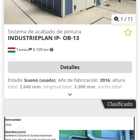
1
/
11
Sistema de acabado de pintura
INDUSTRIEPLAN
IP- OB-13
Tamási
9.109 km
Detalles
Estado:
bueno (usado)
, Año de fabricación:
2016
, altura
total:
2.640 mm
, longitud total:
3.300 mm
, ancho total:
3.960 mm
, caudal volumétrico:
8 m³/h
, Equipamiento:
cabina
, Detalles técnicos: Área de 75 m³ que incluye
Clasificado
cabina de pintura, cabina de secado y sala de
almacenamiento de pintura. Cabina de pintura: -
Dimensiones interiores: 3300 x 3960 x 2640 mm -
Superficie: 13,1 m² - Volumen interior: 34,5 m³ - Método de
calefacción: toma de aire de zona climatizada - Suministro
de aire: 8.000 m³/h Cabina de secado: - Dimensiones