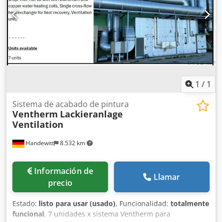
interiores: 3300 x 3960 x 2640 mm - Superficie: 13,1 m² -
Volumen interior: 34,5 m³ - Método de calefacción:
cartuchos calefactores eléctricos, 22 kW, 3x400V -
Suministro de aire: 2.500 m³/h Sala de almacenamiento de
pintura: Dkedpfx Aeyhbggecljr - Dimensiones interiores:
3100 x 2000 x 2600 mm - Método de calefacción: toma de
aire de zona climatizada - Superficie: 6,2 m²
1
/
1
Sistema de acabado de pintura
Ventherm
Lackieranlage
Ventilation
Handewitt
8.532 km
Información de
Llamar
precio
Estado:
listo para usar (usado)
, Funcionalidad:
totalmente
funcional
, 7 unidades x sistema Ventherm para