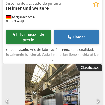
Sistema de acabado de pintura
Heimer und weitere
Königsbach-Stein
8.399 km
Información de
Llamar
precio
Estado:
usado
, Año de fabricación:
1998
, Funcionalidad:
totalmente funcional
, Cada instalación tiene su vida útil, y
hemos decidido donar nuestra instalación de pintura.
Plazo: hasta finales de septiembre. Se trata de una obra de
Clasificado
arte que nosotros mismos hemos ensamblado, ampliado y
mantenido. Queremos ceder la propia instalación de
pintura, el sistema de extracción de aire, la pared de agua
y todo lo que se ve en las imágenes. Actualmente, todavía
estamos utilizando esta instalación para pintar; está en
perfecto estado de funcionamiento. Dodpfx Aezl
Ambeclekr El comprador deberá desmontar la instalación
por sí mismo. Condiciones de entrega: recogida en la