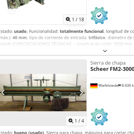
1
/
18
Estado:
usado
, Funcionalidad:
totalmente funcional
, longitud de c
(máx.):
40 mm
, tipo de corriente de entrada:
trifásico
, diámetro de 
estado ESPECIFICACIONES TÉCNICAS: – longitud de corte: 3500 mm –
corte en el lado derecho: 960 mm – motor de disco: 3 kW – motor de
0,75 kW – ajuste continuo de la velocidad de corte – diámetro del d
Sierra de chapa
mm – diámetro de la boquilla: 100 mm – viga de presión superior –
Scheer
FM2-300
posibilidad de corte manual o automático – dimensiones (l/an/al): 5
Crodpfjw I Efgsx Amkef
Wiefelstede
8.430 
1
/
4
Estado:
bueno (usado)
, Sierra para chapa, máquina para cortar ch