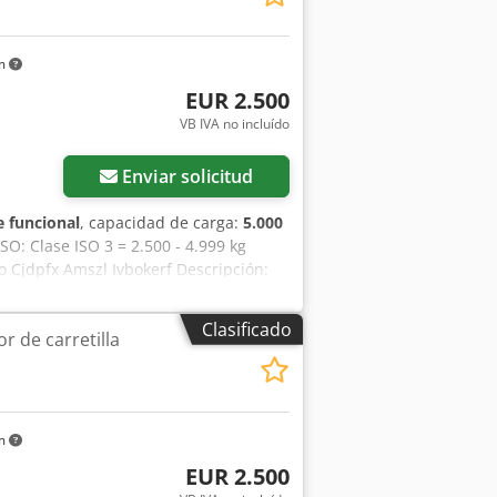
km
EUR 2.500
VB IVA no incluído
Enviar solicitud
 funcional
, capacidad de carga:
5.000
ISO: Clase ISO 3 = 2.500 - 4.999 kg
o Cjdpfx Amszl Ivbokerf Descripción:
 1010 mm ID: OS2070
Clasificado
r de carretilla
km
EUR 2.500