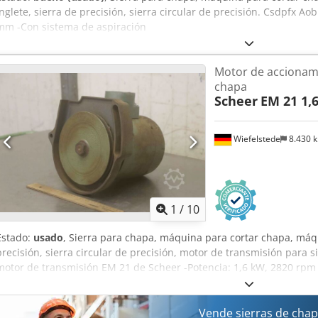
inglete, sierra de precisión, sierra circular de precisión. Csdpfx A
mm -Con sistema de aspiración
Motor de accionami
chapa
Scheer
EM 21 1,
Wiefelstede
8.430 
1
/
10
Estado:
usado
, Sierra para chapa, máquina para cortar chapa, máqu
precisión, sierra circular de precisión, motor de transmisión para s
motor de transmisión EM 21 de Scheer -Potencia: 1,6 kW, 2820 rp
Codpfx Amsh Elztjkerf -Peso: 24 kg
Vende sierras de cha