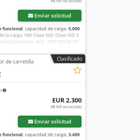
VB IVA no incluído
Enviar solicitud
 funcional
, capacidad de carga:
5.000
de la carga: 500 Clase ISO: Clase ISO 3
ueno Descripción: Año: 2020 ISO 3A (51
Clasificado
r de carretilla
Z
km
EUR 2.300
VB IVA no incluído
Enviar solicitud
 funcional
, capacidad de carga:
3.400