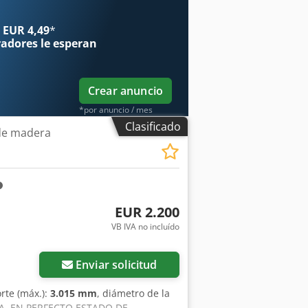
 EUR 4,49
*
radores
le esperan
Crear anuncio
*por anuncio / mes
Clasificado
 de madera
EUR 2.200
VB IVA no incluído
Enviar solicitud
orte (máx.):
3.015 mm
, diámetro de la
A, EN PERFECTO ESTADO DE