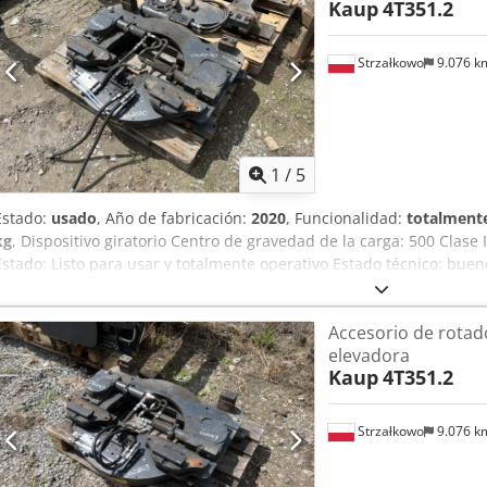
Kaup
4T351.2
Strzałkowo
9.076 
1
/
5
Estado:
usado
, Año de fabricación:
2020
, Funcionalidad:
totalmente
kg
, Dispositivo giratorio Centro de gravedad de la carga: 500 Clase 
Estado: Listo para usar y totalmente operativo Estado técnico: buen
Año: 2020 ISO 3A (51 cm) Capacidad: 5000 kg Rotador: 360° Ancho:
Accesorio de rotado
elevadora
Kaup
4T351.2
Strzałkowo
9.076 