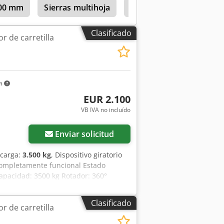
300 mm
Sierras multihoja
Scheer
Scheer Zf 6
Clasificado
r de carretilla
km
EUR 2.100
VB IVA no incluído
Enviar solicitud
 carga:
3.500 kg
, Dispositivo giratorio
y completamente funcional Estado
Capacidad: 3500 kg Rotador: 360°
Clasificado
r de carretilla