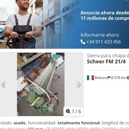
Anuncie ahora desde
11 millones de comp
Informarse ahora
+34 911 433 456
Sierra para chapa
Scheer
FM 21/4
Bolzano
8.578 km
1
/
6
Estado:
usado
, Funcionalidad:
totalmente funcional
, longitud de c
hoja de sierra:
180 mm
, SE VENDE UNA SIERRA PARA CHAPAS USAD