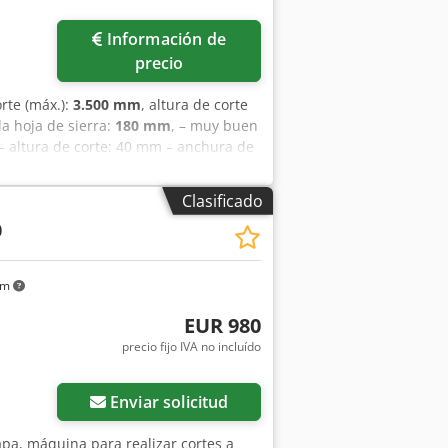
Información de
precio
orte (máx.):
3.500 mm
, altura de corte
la hoja de sierra:
180 mm
, – muy buen
 altura de corte: 40 mm – anchura de
 fresado: 1,5 kW – motor de avance:
isco: 180 mm – diámetro de la fresa: 70
Clasificado
 acercamiento automático de la fresa –
0
30 / 205 / 130 cm – peso: ~ 800 kg
km
EUR 980
precio fijo IVA no incluído
Enviar solicitud
apa, máquina para realizar cortes a