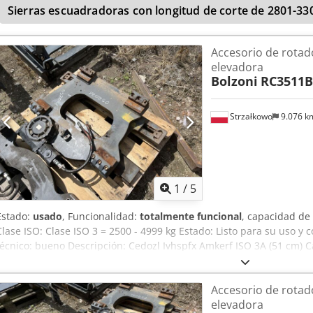
Sierras escuadradoras con longitud de corte de 2801-3
Accesorio de rotado
elevadora
Bolzoni
RC3511B
Strzałkowo
9.076 
1
/
5
Estado:
usado
, Funcionalidad:
totalmente funcional
, capacidad de
Clase ISO: Clase ISO 3 = 2500 - 4999 kg Estado: Listo para su uso 
técnico: bueno Descripción: Cedozl Ivhspfx Amkerf ISO 3A (51 cm) 
Ancho: 870 mm ID: OS2071
Accesorio de rotado
elevadora