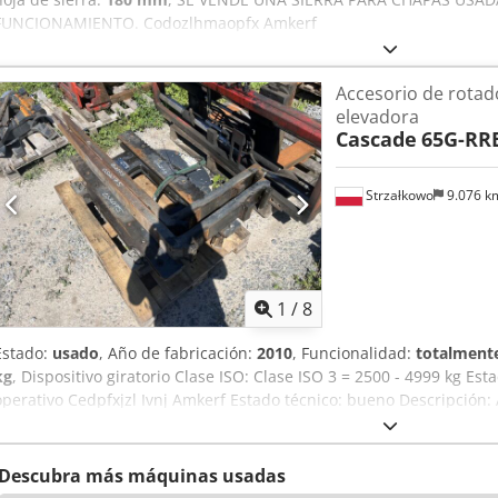
FUNCIONAMIENTO. Codozlhmaopfx Amkerf
Accesorio de rotado
elevadora
Cascade
65G-RR
Strzałkowo
9.076 
1
/
8
Estado:
usado
, Año de fabricación:
2010
, Funcionalidad:
totalmente
kg
, Dispositivo giratorio Clase ISO: Clase ISO 3 = 2500 - 4999 kg Est
operativo Cedpfxjzl Ivnj Amkerf Estado técnico: bueno Descripción:
3200 kg Rotación: 360° Ancho: 1150 mm Horquillas: 1400 mm ID: O
Descubra más máquinas usadas