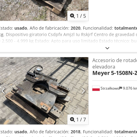
1
/
5
Estado:
usado
, Año de fabricación:
2020
, Funcionalidad:
totalmente
kg
, Dispositivo giratorio Csdpfx Amjzl Iu Rskjrf Centro de gravedad 
= 2.500 - 4.999 kg Estado: Apto para uso limitado Estado técnico: b
cm) Capacidad: 5000 kg Rotador: 360° Ancho: 1010 mm ID: OS2069
Accesorio de rotado
elevadora
Meyer
5-1508N-
Strzałkowo
9.076 
1
/
7
Estado:
usado
, Año de fabricación:
2018
, Funcionalidad:
totalmente