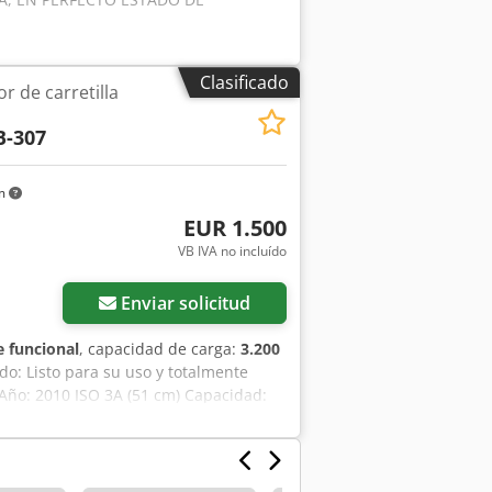
Clasificado
r de carretilla
B-307
km
EUR 1.500
VB IVA no incluído
Enviar solicitud
 funcional
, capacidad de carga:
3.200
ado: Listo para su uso y totalmente
 Año: 2010 ISO 3A (51 cm) Capacidad:
S2075