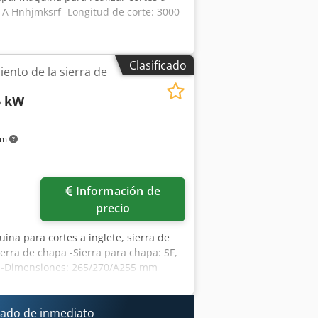
ob A Hnhjmksrf -Longitud de corte: 3000
Clasificado
ento de la sierra de
6 kW
km
Información de
precio
ina para cortes a inglete, sierra de
ierra de chapa -Sierra para chapa: SF,
m -Dimensiones: 265/270/A255 mm
pado de inmediato