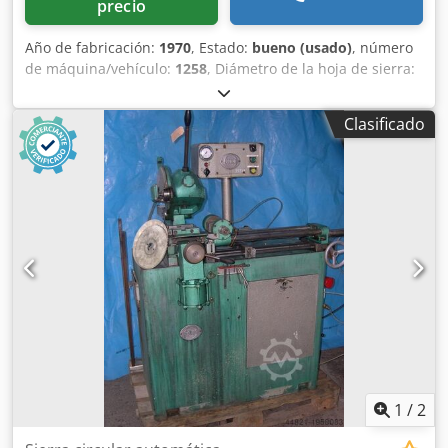
precio
Año de fabricación:
1970
, Estado:
bueno (usado)
, número
de máquina/vehículo:
1258
, Diámetro de la hoja de sierra:
315 mm Capacidad de corte a 90° en piezas redondas: 90
mm Capacidad de corte a 90° en piezas cuadradas: 80 x 80
Clasificado
mm Velocidades de corte: 12,5 - 25 m/min Velocidades de
avance: regulables de forma continua mediante sistema
hidroneumático Longitud de corte: 5 - 1580 mm Motor de
la sierra: 380 V, 1,8/2,5 kW Espacio requerido: 2300 x 1000
x 2800 mm Peso: 940 kg Csdpfoh I Dvnox Ai Torf
1
/
2