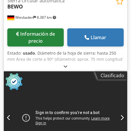
Sierra circular automática
BEWO
Wiesbaden
8.387 km
Información de
Llamar
precio
Estado:
usado
, Diámetro de la hoja de sierra: hasta 250
mm Área de corte a 90° (diámetro): aprox. 75 mm Longitud
de corte: 500 mm Conexión eléctrica: 380 V Potencia del
motor de la sierra: 0,75/1,1 kW Espacio requerido:
Clasificado
1700/2100 x 900 x 1440 mm Peso: 355 kg Cedpfx Aeb N
Ehdsi Terf