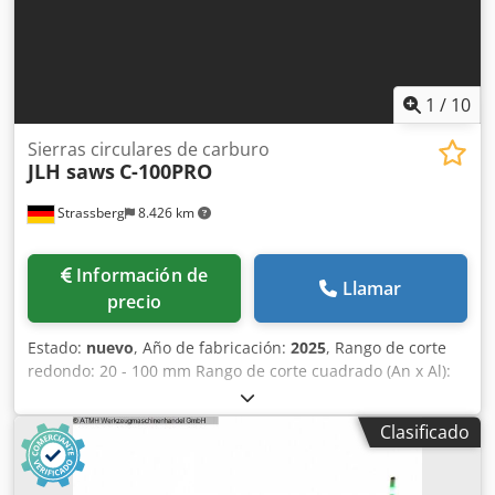
1
/
10
Sierras circulares de carburo
JLH saws
C-100PRO
Strassberg
8.426 km
Información de
Llamar
precio
Estado:
nuevo
, Año de fabricación:
2025
, Rango de corte
redondo: 20 - 100 mm Rango de corte cuadrado (An x Al):
20 x 70 mm Longitud de corte mínima: 5 mm Longitud de
retal mínima en modo automático*: 65 mm Longitud de
Clasificado
retal mínima en corte simple: 30 mm Longitud: 2300 mm
Ancho con transportador de virutas: 2260 mm Altura:
22100 mm Altura de apoyo del material: 925 mm Peso