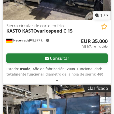
1
/
7
Sierra circular de corte en frío
KASTO
KASTOvariospeed C 15
EUR 35.000
Neuenrade
8.377 km
VB IVA no incluído
Consultar
Estado:
usado
, Año de fabricación:
2008
, Funcionalidad:
totalmente funcional
, diámetro de la hoja de sierra:
460
mm
, Capacidad de corte de acero redondo a 90°:
152 mm
,
Sierra circular - Máquina automática (usada) Crjdpfezd A
Clasificado
Rqjx Ai Tsf Fabricante: KASTO Modelo: VARIOSPEED C15
Año de fabricación: aprox. 2008 Control: Control CNC
KASTO DATOS TÉCNICOS Diámetro máximo de la hoja de
sierra: 460 mm Área de corte (redonda): 152 mm Área de
corte (cuadrada): 135 mm Avance de la hoja de sierra,