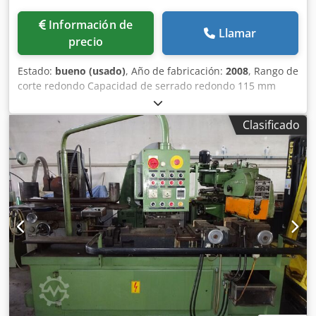
Información de
Llamar
precio
Estado:
bueno (usado)
, Año de fabricación:
2008
, Rango de
corte redondo Capacidad de serrado redondo 115 mm
Diámetro máx. de la hoja de sierra Diámetro máx. de la
hoja de sierra 350 mm Área de corte rectangular
Clasificado
Capacidad de corte rectangular 200 x 70 mm Csdpfxorz Rw
Rj Ai Terf Área de corte cuadrada Capacidad de corte
cuadrada 105 x 105 mm Unidad de serrado Potencia de la
unidad de serrado 6,5/8 kw Velocidad del eje de sierra
Velocidad del eje de sierra 1700/3400 rpm/rpm Longitud
máxima de avance Longitud máxima de avance 9999 mm
Longitud de avance más corta Longitud de avance más
corta 10 mm Peso Peso 2300 kg Ausstattung /
equipamiento: BEHRINGER SPS Steuerung / SPS Control
Micro-Sprüheinrichtung / micro lubricación Filo cero
controlado Ampliación de la ranura de corte
Maschinenleuchte / luz de máquina Vertikale
Hauptspannung / sujeción principal vertical