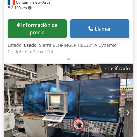
Contamine-sur-Arve
8.190 km
Información de
Llamar
precio
Estado:
usado
, Sierra BEHRINGER HBE321 A Dynamic
Crsdpfx Asx Tvkxei Tof
Clasificado