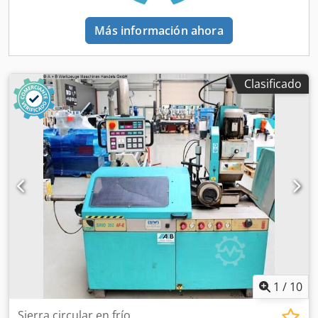
Más información ahora
Clasificado
1
/
10
Sierra circular en frío