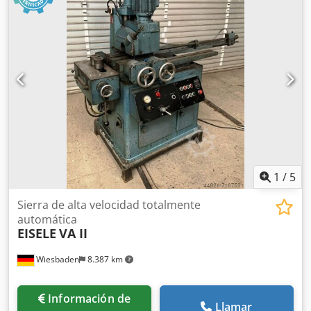
del material de entrada: 6500 mm. Csdpfx Aoy U Ncqoi
Torf
1
/
5
Sierra de alta velocidad totalmente
automática
EISELE
VA II
Wiesbaden
8.387 km
Información de
Llamar