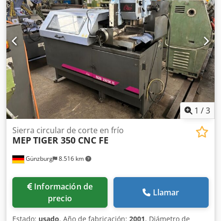
sujeción con dos tornillos de banco dispuestos en los
extremos frontales, que pueden ser posicionados a lo
largo del eje longitudinal de las piezas. - Topes mecánicos
ajustables para posicionar rápidamente la cabeza en los
ángulos de 0 y 45 grados, tanto a la derecha como a la
izquierda.
1
/
3
Sierra circular de corte en frío
MEP
TIGER 350 CNC FE
Günzburg
8.516 km
Información de
Llamar
precio
Estado:
usado
, Año de fabricación:
2001
, Diámetro de