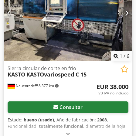
ajustable de forma continua, de 8 mm/min Avance de la
hoja de sierra, ajustable de forma continua, hasta 1000
mm/min Velocidad de corte: 150 m/min Sistema de
sujeción hidráulico: sí DATOS DE CONEXIÓN ELÉCTRICA
Consumo de energía (total): 28 kW Tensión de conexión:
400 V Frecuencia de red: 50 Hz DIMENSIONES / PESOS
Espacio requerido -izquierda/derecha-: 10600 mm Espacio
requerido -delante/detrás-: 4500 mm Altura total: 2340
mm Peso total: aprox. 3900 kg En muy buen estado
1
/
6
Revisada 2 veces al año por el fabricante Kasto.
Sierra circular de corte en frío
KASTO
KASTOvariospeed C 15
EUR 38.000
Neuenrade
8.377 km
VB IVA no incluído
Consultar
Estado:
bueno (usado)
, Año de fabricación:
2008
,
Funcionalidad:
totalmente funcional
, diámetro de la hoja
de sierra:
460 mm
, Capacidad de corte de acero redondo a