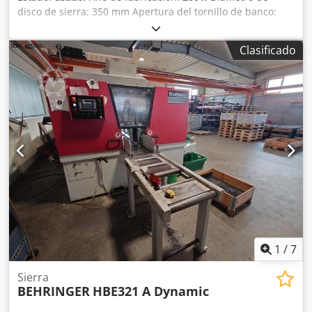
disco de sierra: 350 mm Apertura del tornillo de banco:
190 mm Crjdpfeyvvpmjx Ai Tjf Velocidades: 15 / 30 / 45 / 90
rpm Potencia del accionamiento: 1,8 / 2,6 kW
Clasificado
1
/
7
Sierra
BEHRINGER
HBE321 A Dynamic