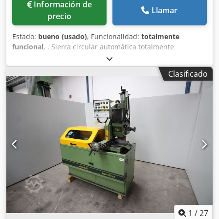
Información de
Llamar
precio
Estado:
bueno (usado)
, Funcionalidad:
totalmente
funcional
, . Sierra circular automática totalmente
hidráulica, fabricada por TRENNJAEGER . Datos técnicos :
Crodpfx Aoza Hnmei Tof Motor de la sierra, de polos
Clasificado
conmutables 1,5 / 2,0 kW Hoja de sierra 275 mm 6
velocidades de corte 16 , 20 , 25 m/min + 32 , 40 , 50 m/min
. - Sistema hidráulico integrado - Carcasa protectora,
protegida contra interruptores de fin de carrera - 6
velocidades de sierra . .
1
/
27