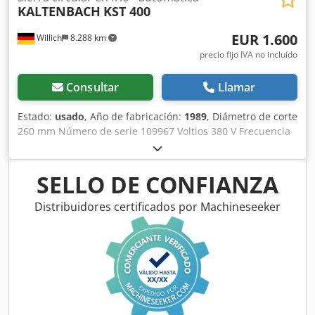
KALTENBACH
KST 400
EUR 1.600
Willich
8.288 km
precio fijo IVA no incluído
Consultar
Llamar
Estado:
usado
, Año de fabricación:
1989
, Diámetro de corte
260 mm Número de serie 109967 Voltios 380 V Frecuencia
50 Hz Crsdpfx Aispxri Uo Tof Peso de la máquina aprox.
500 t Inglete
SELLO DE CONFIANZA
Distribuidores certificados por Machineseeker