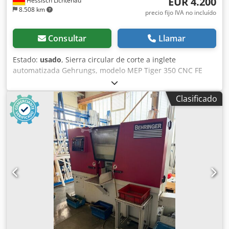
EUR 4.200
Hessisch Lichtenau
8.508 km
precio fijo IVA no incluído
Consultar
Llamar
Estado:
usado
, Sierra circular de corte a inglete
automatizada Gehrungs, modelo MEP Tiger 350 CNC FE
Número de fabricación: 00011818 Año de fabricación: 1995
Rango de corte a 90° (redondo): Ø 115 mm Rango de corte
Clasificado
a 90° (rectangular): 180 x 95 mm Rango de corte a 45°
(redondo): Ø 110 mm Rango de corte a 45° (rectangular):
125 x 95 mm Rango de corte a 30° (redondo): Ø 90 mm
Rango de corte a 30° (rectangular): 90 x 95 mm Rango de
corte (redondo): Ø 120 mm Rango de corte (rectangular):
180 x 100 mm Apertura del sistema de sujeción: máx. 185
mm Codezrpl Dopfx Ai Tsrf Diámetro de la hoja de sierra:
350 mm Corte a inglete: de 60° a la izquierda hasta 45° a la
derecha Velocidad de la hoja de sierra: 15 / 30 / 45 y 90
rpm Potencia del motor: 1,8 y 2,6 kW Conexión a la red
eléctrica: 400 voltios, 50 Hz Consumo de aire comprimido:
6 bares - Control CNC para hasta 80 longitudes de corte