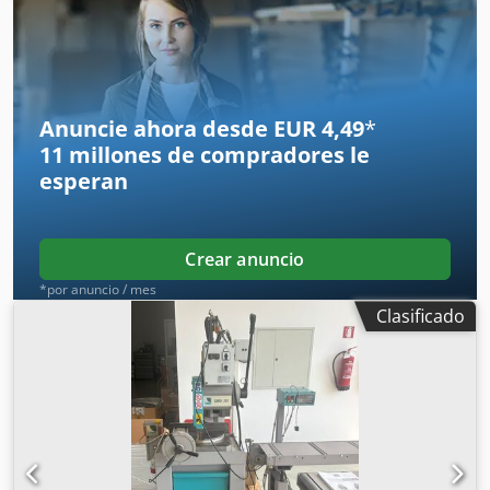
350 mm Crodpeznc S Aofx Ai Tjf 4 velocidades de corte 8,5
/ 17 / 34 / 68 rpm Rango de sujeción, plano / redondo 200 /
120 mm Longitud de avance, carrera simple 5 - 600 mm
Longitud de avance, carrera doble 1200 mm
Anuncie ahora desde EUR 4,49
*
11 millones de compradores
le
esperan
Crear anuncio
*por anuncio / mes
Clasificado