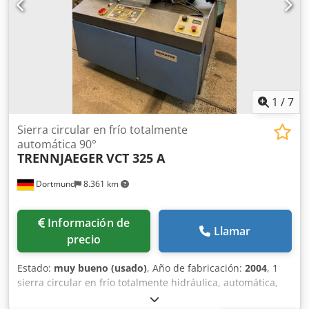
1
/
7
Sierra circular en frío totalmente
automática 90°
TRENNJAEGER
VCT 325 A
Dortmund
8.361 km
Información de
Llamar
precio
Estado:
muy bueno (usado)
, Año de fabricación:
2004
, 1
sierra circular en frío totalmente hidráulica, automática,
usada y en muy buen estado, con guías planas verticales