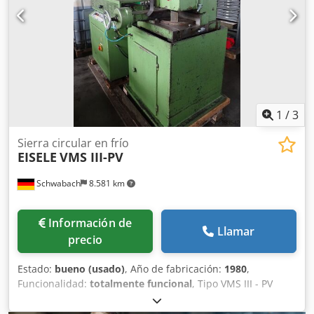
1
/
3
Sierra circular en frío
EISELE
VMS III-PV
Schwabach
8.581 km
Información de
Llamar
precio
Estado:
bueno (usado)
, Año de fabricación:
1980
,
Funcionalidad:
totalmente funcional
, Tipo VMS III - PV
Máquina nº 8518 Año de construcción 1980 Datos técnicos
: Motor de la sierra de 2 etapas 2,0 / 2,6 kW Hoja de sierra