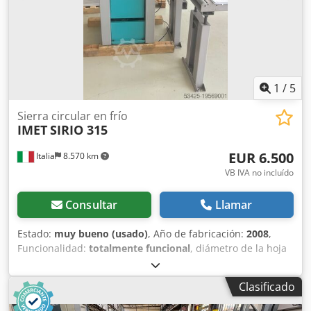
1
/
5
Sierra circular en frío
IMET
SIRIO 315
EUR 6.500
Italia
8.570 km
VB IVA no incluído
Consultar
Llamar
Estado:
muy bueno (usado)
, Año de fabricación:
2008
,
Funcionalidad:
totalmente funcional
, diámetro de la hoja
de sierra:
315 mm
, Sierra circular IMET SIRIO 315 con
mesa de rodillos de 3 m en el lado de carga y tope
Clasificado
electrónico de 3 m en el lado de descarga Crsdpfx
Aewzhnlji Tsf