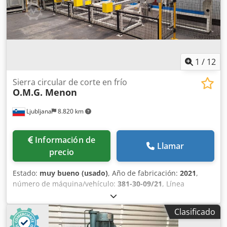
MEP\nModelo: Tiger 350 AX\nPeso total: aprox. 550
kg\nRequisitos de espacio:\nAncho: aprox. 1800
mm\nAltura: aprox. 2000 mm\nProfundidad: aprox. 1050
mm Credpfx Aijyykivs Tef
1
/
12
Sierra circular de corte en frío
O.M.G. Menon
Ljubljana
8.820 km
Información de
Llamar
precio
Estado:
muy bueno (usado)
, Año de fabricación:
2021
,
número de máquina/vehículo:
381-30-09/21
, Línea
especializada para el corte de perfiles de aluminio. Línea
de 4 ejes para corte a 90° de perfiles de aluminio cortos.
Clasificado
Dimensión del perfil: 130 x 40 mm. Longitud de corte: 30–
400 mm. Tolerancia de corte: +/- 0,2 mm. Longitud máxima