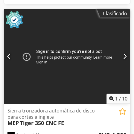
Clasificado
1
/
10
Sierra tronzadora automática de disco
para cortes a inglete
MEP
Tiger 350 CNC FE