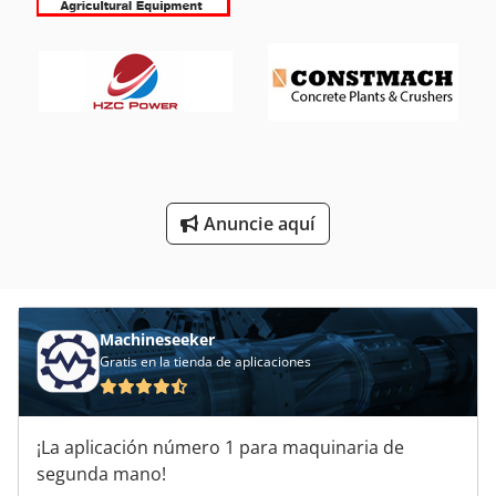
Piezas De Recambio
Piezas De Repuesto
Proveedor De Panadería
Puesto De Trabajo
Sistema De Extracción De
Anuncie aquí
Stock De Los Componentes
Unidad De Motor
Machineseeker
Gratis en la tienda de aplicaciones
¡La aplicación número 1 para maquinaria de
segunda mano!