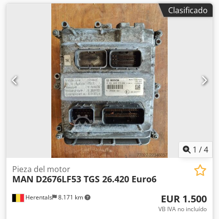
Clasificado
1
/
4
Pieza del motor
MAN
D2676LF53 TGS 26.420 Euro6
EUR 1.500
Herentals
8.171 km
VB IVA no incluído