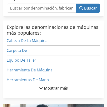
funcionalidad durante la instalación. Especificaciones
Técnicas Tipo: KURBEL Dkodpfjxu Atasx Ak Der Motor:
Buscar
J624GS-F Longitud: 4.418 mm Diámetro bancada:
mecanizado a 194,5 mm (estándar 195 mm) Diámetro
biela: 175 mm
Explore las denominaciones de máquinas
más populares:
Cabeza De La Máquina
Carpeta De
Equipo De Taller
Herramienta De Máquina
Herramientas De Mano
Mostrar más
Instrucciones De Programación
Lavadora De Piezas