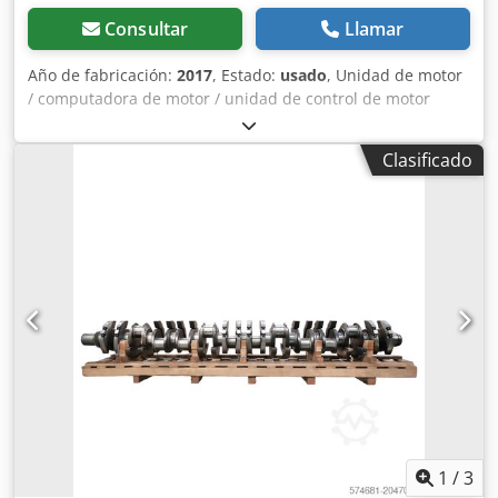
Consultar
Llamar
Año de fabricación:
2017
, Estado:
usado
, Unidad de motor
/ computadora de motor / unidad de control de motor
BOSCH 51.25820-10 Procedente de: MAN TGS 26.420 Euro6
Año de fabricación: 2017 Cevoman bv. Lenskensdijk 5 2200
Clasificado
Herentals Dodpfx Akezl Tmlo Djkr Bélgica
1
/
3