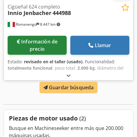
Cigüeñal 624 completo
Innio Jenbacher
444988
Romanengo
8.447 km
Información de
Llamar
precio
Estado:
revisado en el taller (usado)
, Funcionalidad:
totalmente funcional
, peso total:
2.000 kg
, diámetro del
eje:
175 mm
, longitud (ampliada):
4.418 mm
, modelo de
motor:
J624GS-F
, Cigüeñal J624, reacondicionado y listo
Guardar búsqueda
para el montaje. Presenta muñequillas de biela con
dimensión nominal de 175 mm y muñequillas de bancada
mecanizadas a 194,5 mm (en comparación con el estándar
de 195 mm) para garantizar un acoplamiento uniforme. Se
ha realizado un recubrimiento por cromado duro en las
Piezas de motor usado
(2)
muñequillas N4 y N5 para restablecer las dimensiones y la
regularidad de las superficies. El componente ha sido
Busque en Machineseeker entre más que 200.000
sometido a rigurosos controles para asegurar la correcta
máquinas usadas.