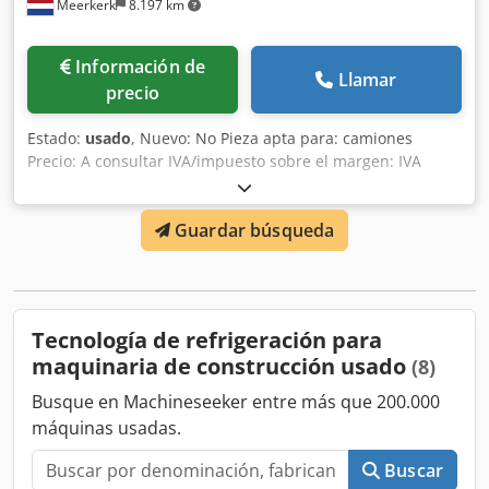
Meerkerk
8.197 km
Información de
Llamar
precio
Estado:
usado
, Nuevo: No Pieza apta para: camiones
Precio: A consultar IVA/impuesto sobre el margen: IVA
deducible Número de referencia: 2319325 Dcodpfx Asyqu
Upom Esk
Guardar búsqueda
Tecnología de refrigeración para
maquinaria de construcción usado
(8)
Busque en Machineseeker entre más que 200.000
máquinas usadas.
Buscar