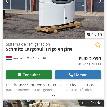
1
/
10
Sistema de refrigeración
Schmitz Cargobull
Frigo engine
EUR 2.999
Ravenstein
8.239 km
VB IVA no incluído
Consultar
Llamar
Estado:
usado
, Nuevo: No Color: Blanco Pieza adecuada
para: camiones Estado general: bueno Estado técnico:
bueno Estado visual: bueno Dcsdsyybfnepfx Am Eok
Clasificado