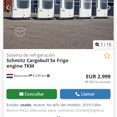
1
/
15
Sistema de refrigeración
Schmitz Cargobull
5x Frigo
engine TKM
EUR 2.999
Ravenstein
8.239 km
VB IVA no incluído
Consultar
Llamar
Estado:
usado
, Nuevo: No Año del modelo: 2019 Color:
Blanco Pieza adecuada para: camiones Dcedpfjzhghbsx
Am Eok Estado general: bueno Estado técnico: bueno