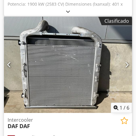
Potencia: 1900 kW (2583 CV) Dimensiones (lxanxal): 401 x
140 x 211 cm IVA/margen: IVA deducible Dsdpfx
Amsywtzps Ejck
Clasificado
1
/
6
Intercooler
DAF
DAF