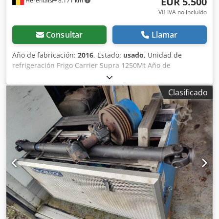
EUR 5.500
Herentals
8.171 km
VB IVA no incluído
Consultar
Llamar
Año de fabricación:
2016
, Estado:
usado
, Unidad de
refrigeración Frigo Carrier Supra 1250Mt Año de
fabricación: 2016 Dcjdpfx Aezl Tqqem Eek Completa con
condensadores y unidad de refrigeración de 8 metros.
Clasificado
Cevoman bv. Lenskensdijk 5 2200 Herentals Bélgica