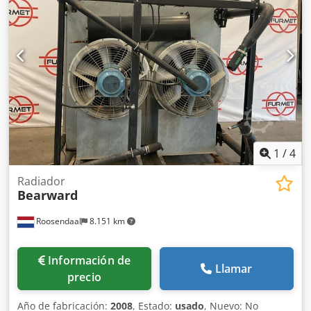
1
/
4
Radiador
Bearward
Roosendaal
8.151 km
Información de
Llamar
precio
Año de fabricación:
2008
, Estado:
usado
, Nuevo: No