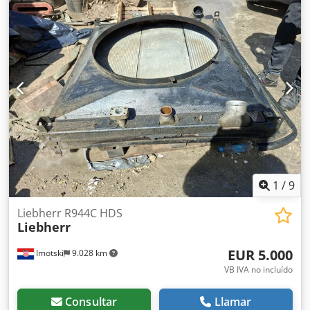
1
/
9
Liebherr R944C HDS
Liebherr
EUR 5.000
Imotski
9.028 km
VB IVA no incluído
Consultar
Llamar