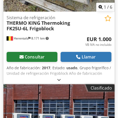
1
/
6
Sistema de refrigeración
THERMO KING
Thermoking
FK25U-6L Frigoblock
EUR 1.000
Herentals
8.171 km
VB IVA no incluído
Consultar
Llamar
Año de fabricación:
2017
, Estado:
usado
, Grupo frigorífico /
Unidad de refrigeración Frigoblock Año de fabricación
2017 Cevoman bv. Dcsdpfx Amezldt Ae Eok Lenskensdijk 5
2200 Herentals Bélgica
Clasificado