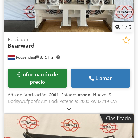
1
/
5
Radiador
Bearward
Roosendaal
8.151 km
Información de
Llamar
precio
Año de fabricación:
2001
, Estado:
usado
, Nuevo: Sí
Dodsywufpopfx Am Eock Potencia: 2000 kW (2719 CV)
Dimensiones (lxanxal): 230 x 110 x 270 cm
Clasificado