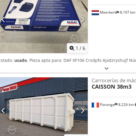
Meerkerk
8.197 k
1
/
6
Estado:
usado
, Pieza apta para: DAF XF106 Crsdpfx Ajxdzryshujf N
Carrocerías de má
CAISSON 38m3
Florange
8.226 km