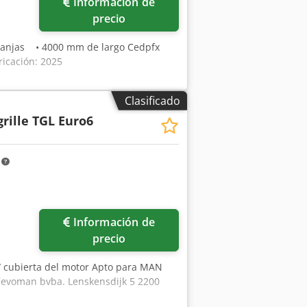
Información de
precio
 zanjas • 4000 mm de largo Cedpfx
icación: 2025
Clasificado
grille TGL Euro6
m
Pedir más fotos
Información de
precio
/ cubierta del motor Apto para MAN
 Cevoman bvba. Lenskensdijk 5 2200