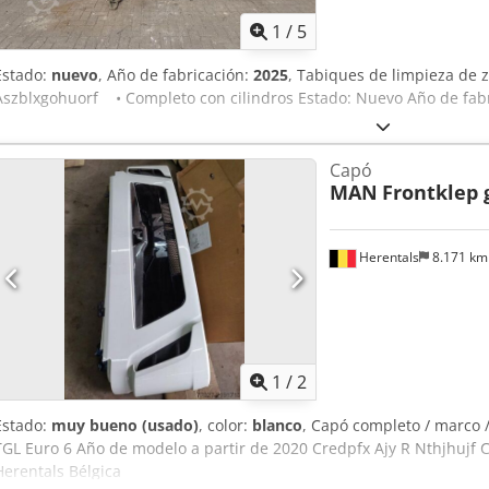
1
/
5
Estado:
nuevo
, Año de fabricación:
2025
, Tabiques de limpieza de
Aszblxgohuorf • Completo con cilindros Estado: Nuevo Año de fabr
Capó
MAN
Frontklep 
Herentals
8.171 k
1
/
2
Estado:
muy bueno (usado)
, color:
blanco
, Capó completo / marco 
TGL Euro 6 Año de modelo a partir de 2020 Credpfx Ajy R Nthjhujf
Herentals Bélgica