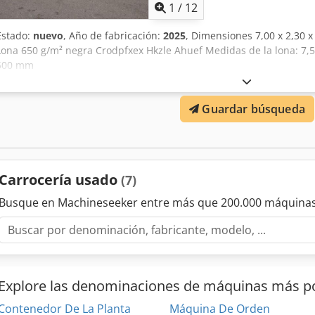
1
/
12
Estado:
nuevo
, Año de fabricación:
2025
, Dimensiones 7,00 x 2,30 
Lona 650 g/m² negra Crodpfxex Hkzle Ahuef Medidas de la lona: 7,5
500 mm
Guardar búsqueda
Carrocería usado
(7)
Busque en Machineseeker entre más que 200.000 máquinas
Explore las denominaciones de máquinas más p
Contenedor De La Planta
Máquina De Orden