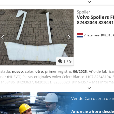
Spoiler
Volvo
Spoilers 
82432043 8234319
Vriezenveen
8.315
1
/
9
Estado:
nuevo
, color:
otro
, primer registro:
06/2025
, Año de fabric
usar (NUEVO) Piezas originales Volvo Color: Blanco 1107 82343194
21458486, 84203637, 84203631, 82335020, 84164357 = Más informa
Estado técnico: muy bueno Estado visual: muy bueno Número de ser
empresa = Para más fotos, consulte: ¿Por qué comprar en Thomas Tr
Aoyy Um Eshuof Thomas Trucks es una de las empresas comerciale
Vende Carrocería de 
industriales más grandes a nivel mundial. Aquí encontrará un stoc
usados, tractores, remolques y semirremolques. Nuestra oferta inc
Anuncie ahora desde