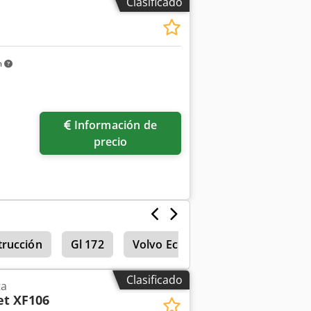
Clasificado
m
Información de
precio
trucción
Gl 172
Volvo Ecr 38
Clasificado
ta
et XF106