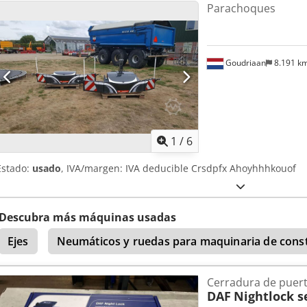
Parachoques
Goudriaan
8.191 k
1
/
6
Estado:
usado
, IVA/margen: IVA deducible Crsdpfx Ahoyhhhkouof
Descubra más máquinas usadas
Ejes
Neumáticos y ruedas para maquinaria de cons
Cerradura de puer
DAF
Nightlock s