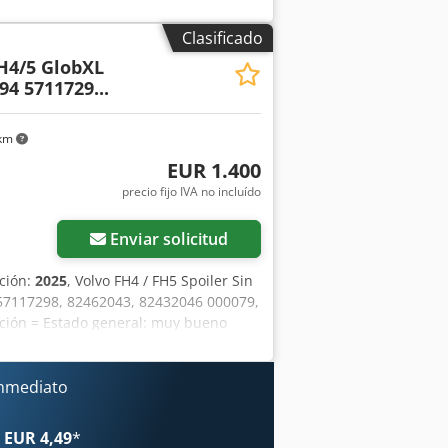
Clasificado
FH4/5 GlobXL
4 5711729...
 km
EUR 1.400
precio fijo IVA no incluído
Enviar solicitud
ación:
2025
, Volvo FH4 / FH5 Spoiler Sin
, 57117298, 82462043, 82432046 000079,
ción = Estado general: muy bueno
ie: 82343194 = Información de la
ucks? La elección es sencilla. Crsdpfx
s independientes en vehículos
inmediato
k en constante rotación de camiones
luye todas las marcas europeas, años
 EUR 4,49
*