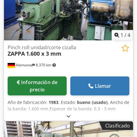
1
/
4
Pinch roll unidad/corte cizalla
ZAPPA
1.600 x 3 mm
Alemania
8.370 km
Información de
Llamar
precio
Año de fabricación:
1983
, Estado:
bueno (usado)
, Ancho de
la banda: 1.600 mm Espesor de la banda: 0,3 - 3 mm
Material de referencia (resistencia a la tracción): 420
N/mm² Dksdpjbidg Esfx Ab Ior Velocidad: 68 m/min. para
Clasificado
una longitud de lámina de 6.000 mm 23 m/min. para una
longitud de lámina de 400 mm