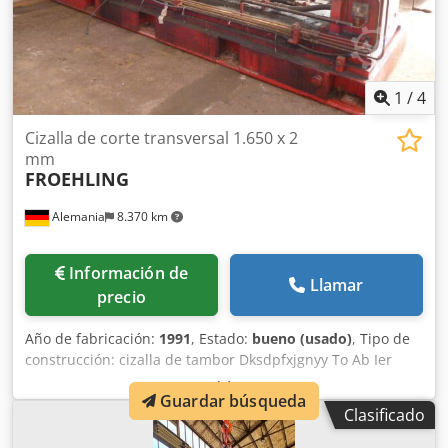
1
/
4
Cizalla de corte transversal 1.650 x 2
mm
FROEHLING
Alemania
8.370 km
Información de
Llamar
precio
Año de fabricación:
1991
, Estado:
bueno (usado)
, Tipo de
construcción: cizalla de tambor Dksdpfxjgnyy To Ab Ier
Ancho de la banda: 500 - 1.650 mm Grosor de la banda: 0,3
Guardar búsqueda
- 2 mm
Clasificado