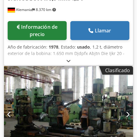
Alemania
8.370 km
Información de
Llamar
precio
Año de fabricación:
1978
, Estado:
usado
, 1,2 t, diámetro
exterior de la bobina: 1.650 mm Djdpfx Abjtn Die Ijkr 20 -
300 x 0,4 - 3,5 mm
Clasificado