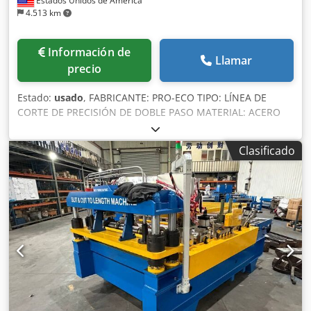
Estados Unidos de América
4.513 km
Información de
Llamar
precio
Estado:
usado
, FABRICANTE: PRO-ECO TIPO: LÍNEA DE
CORTE DE PRECISIÓN DE DOBLE PASO MATERIAL: ACERO
AL SILICIO CON ORIENTACIÓN DE GRANO, ACERO SIN
ORIENTACIÓN DE GRANO, ACERO LAMINADO EN FRÍO
Clasificado
RESISTENCIA AL CORTE: 100 000 PSI (ACERO AL SILICIO) / 60
000 PSI (ACERO LAMINADO EN FRÍO) RESISTENCIA MÁXIMA
A LA TRACCIÓN: 80 000 PSI RESISTENCIA MÍNIMA A LA
TRACCIÓN: 30 000 PSI PESO MÁXIMO DE LA BOBINA: 50 000
LBS (ENTRADA/SALIDA) ANCHO MÁXIMO DE LA BOBINA: 48"
NOMINAL (50" MÁXIMO) (ENTRADA/SALIDA) ANCHO
MÍNIMO DE LA BOBINA: 8" (ENTRADA) / 1" (SALIDA)
DIÁMETRO EXTERIOR MÁXIMO DE LA BOBINA: 72"
(ENTRADA/SALIDA) DIÁMETRO EXTERIOR MÍNIMO DE LA
BOBINA: 36" (ENTRADA/SALIDA) ESPESOR MÁXIMO DE LA
BANDA: 0,025" (ACERO AL SILICIO) / 0,050" (ACERO