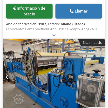
Información de
Llamar
precio
Año de fabricación:
1987
, Estado:
bueno (usado)
,
Fabricante: Cams Sheffield Año: 1987 Dkodpfx Abogk Nu
He Ijr Velocidad: hasta 80 m/min. Ancho de la lámina: 1250
mm Espesor: hasta 6 mm Capacidad del bobinador: 12
Clasificado
toneladas