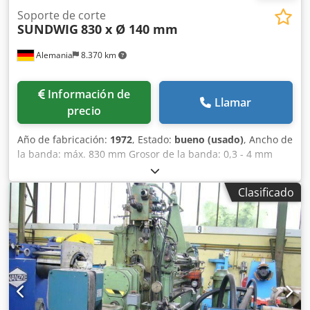
Soporte de corte
SUNDWIG
830 x Ø 140 mm
Alemania
8.370 km
Información de
Llamar
precio
Año de fabricación:
1972
, Estado:
bueno (usado)
, Ancho de
la banda: máx. 830 mm Grosor de la banda: 0,3 - 4 mm
Diámetro del eje de las cuchillas: 140 mm Número de
cortes/espesor del material: 25/0,5 mm 4/4 mm Dkodpfjbx
Clasificado
N Sljx Ab Ier