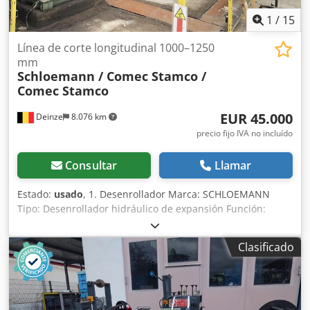
1
/
15
Línea de corte longitudinal 1000–1250
mm
Schloemann / Comec Stamco /
Comec Stamco
EUR 45.000
Deinze
8.076 km
precio fijo IVA no incluído
Consultar
Llamar
Estado:
usado
, 1. Desenrollador Marca: SCHLOEMANN
Tipo: Desenrollador hidráulico de expansión Función:
Sujeción de bobinas y rotación controlada Control de
expansión: Hidráulico Estructura: Bastidor de acero
Clasificado
soldado con freno integrado Capacidad estimada: 8–12
toneladas Diámetro interior de bobina: Ø 508 mm ----- 🔹 2.
Enderezadora / Rodillo de Presión Fabricante: COMEC
(Société de Constructions Mécaniques de Creil) Tipo: