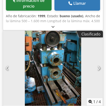
Información de
Llamar
precio
Año de fabricación:
1999
, Estado:
bueno (usado)
, Ancho de
la lámina 500 – 1.600 mm Longitud de la lámina máx. 4.500
mm Peso de la pila máx. 3 t Dkedpfjbh Dtwox Ab Ior Altura
de la pila (con palé) máx. 500 mm Velocidad máx. 40
Clasificado
m/min.
1
/
4