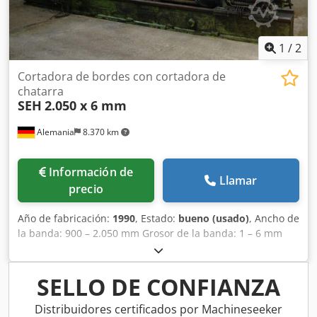
1
/
2
Cortadora de bordes con cortadora de
chatarra
SEH
2.050 x 6 mm
Alemania
8.370 km
Información de
Llamar
precio
Año de fabricación:
1990
, Estado:
bueno (usado)
, Ancho de
la banda: 900 – 2.050 mm Grosor de la banda: 1 – 6 mm
Ancho de la banda de revestimiento: 5 – 50 mm Material
de referencia (resistencia a la tracción): 1.000 N/mm²
Dkedpfx Absbicbzs Ijr
SELLO DE CONFIANZA
Distribuidores certificados por Machineseeker