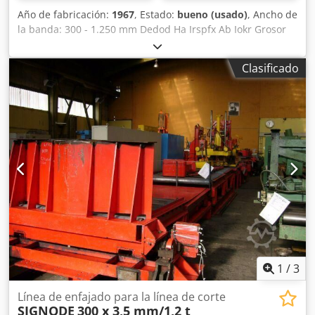
Año de fabricación:
1967
, Estado:
bueno (usado)
, Ancho de
la banda: 300 - 1.250 mm Dedod Ha Irspfx Ab Iokr Grosor
de la banda: 0,5 - 3 mm Diámetro del eje de las cuchillas:
180 mm
Clasificado
1
/
3
Línea de enfajado para la línea de corte
SIGNODE
300 x 3,5 mm/1,2 t