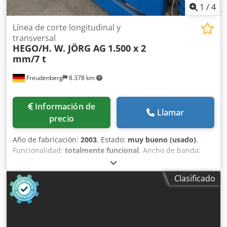
1
/
4
Línea de corte longitudinal y
transversal
HEGO/H. W. JÖRG AG
1.500 x 2
mm/7 t
Freudenberg
8.378 km
Información de
Llamar
precio
Año de fabricación:
2003
, Estado:
muy bueno (usado)
,
Funcionalidad:
totalmente funcional
, Ancho de banda:
máx. 1.500 mm Grosor de la bobina: 0,5 - 2 mm Peso de la
bobina: máx. 7 toneladas Ø del mandril: 508 mm
Clasificado
Dkedpsrazyqefx Ab Isr