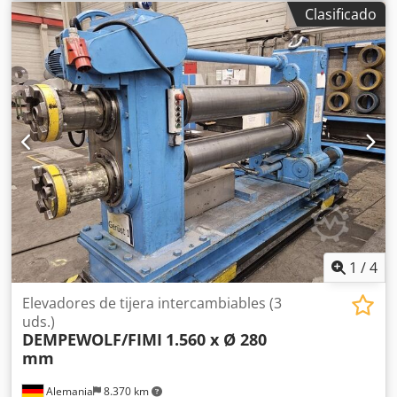
Clasificado
1
/
4
Elevadores de tijera intercambiables (3
uds.)
DEMPEWOLF/FIMI
1.560 x Ø 280
mm
Alemania
8.370 km