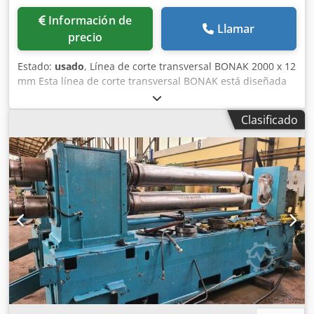
Información de
Llamar
precio
Estado:
usado
, Línea de corte transversal BONAK 2000 x 12
mm Esta línea de corte transversal BONAK está diseñada
para el procesamiento de bobinas de acero laminado en
caliente con alta fiabilidad y precisión. Construida para
Clasificado
aplicaciones industriales exigentes, esta CTL es capaz de
procesar material de hasta 12 mm de espesor y anchos de
hasta 2060 mm. Fabricada por el reconocido constructor
español BONAK, la línea se encuentra actualmente en
funcionamiento. Especificaciones técnicas - Fabricante:
BONAK (España) - Modelo: 2000 x 12 mm - Ancho de fleje:
650 – 2060 mm - Espesor de fleje: 3 – 12 mm - Peso máximo
de la bobina: 20 toneladas - Material: Acero laminado en
caliente - Resistencia a la tracción del material: 40 – 45
Kg/mm² - Velocidad de trabajo máxima: 25 m/min - Sentido
de trabajo: De izquierda a derecha Alcance de suministro
La línea completa incluye: - Carro de carga de 20 toneladas
- Devanadora de doble cono - Sistema automático de