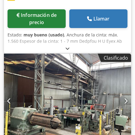
Información de
Llamar
precio
Estado:
muy bueno (usado)
, Anchura de la cinta: máx.
1.560 Espesor de la cinta: 1 - 7 mm Dedpfou H U Eyex Ab
Ijkr Eje de la cortadora Ø: 280 mm Velocidad: máx. 120
m/min Revisión: 2017
Clasificado