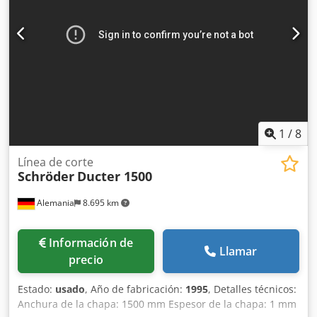
1
/
8
Línea de corte
Schröder
Ducter 1500
Alemania
8.695 km
Información de
Llamar
precio
Estado:
usado
, Año de fabricación:
1995
, Detalles técnicos:
Anchura de la chapa: 1500 mm Espesor de la chapa: 1 mm