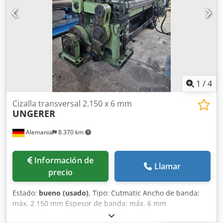
1
/
4
Cizalla transversal 2.150 x 6 mm
UNGERER
Alemania
8.370 km
Información de
Llamar
precio
Estado:
bueno (usado)
, Tipo: Cutmatic Ancho de banda:
máx. 2.150 mm Espesor de banda: máx. 6 mm
Dkodewzvlxspfx Ab Ier