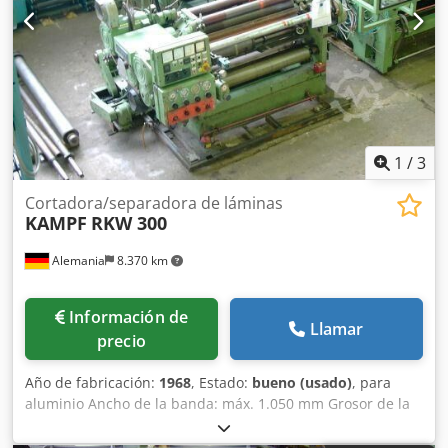
25 m/min Dirección de trabajo: De izquierda a derecha
1
/
3
Cortadora/separadora de láminas
KAMPF
RKW 300
Alemania
8.370 km
Información de
Llamar
precio
Año de fabricación:
1968
, Estado:
bueno (usado)
, para
aluminio Ancho de la banda: máx. 1.050 mm Grosor de la
banda: 10 - 20 μm Dsdpfo A Dimox Ab Ijkr