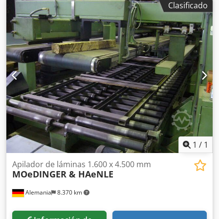
Clasificado
1
/
1
Apilador de láminas 1.600 x 4.500 mm
MOeDINGER & HAeNLE
Alemania
8.370 km