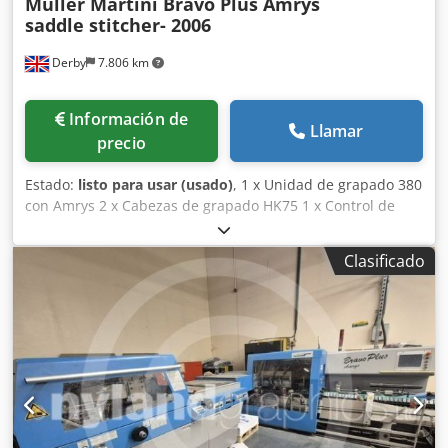
Muller Martini Bravo Plus Amrys
saddle stitcher- 2006
Derby
7.806 km
Información de
Llamar
precio
Estado:
listo para usar (usado)
, 1 x Unidad de grapado 380
con Amrys 2 x Cabezas de grapado HK75 1 x Control de
calibre con rechazo 1 x Monitor de montura oblicua para
hojas 1 x Jogger de avance remoto Cjdpfxsxya Eqo Anverf 5
Clasificado
x Alimentadores de secciones 370 con Amrys 1 x
Alimentador de cubiertas 554 con Amrys 1 x Guillotina
trilateral 449 con Amrys 1 x Entrega apiladora Muller
Martini Perfetto 450