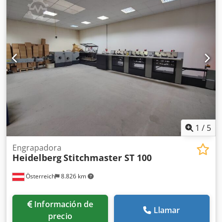
(trimmer). Crsdezr Haljpfx Anvof Control de extracción de
cuadernillos, longitud del lomo. OPCIONAL: corte doble
central.
1
/
5
Engrapadora
Heidelberg
Stitchmaster ST 100
Österreich
8.826 km
Información de
Llamar
precio