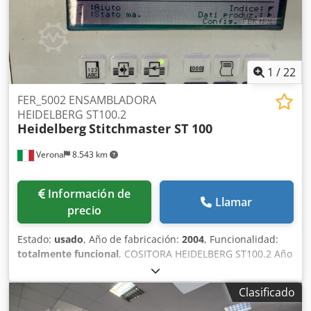
1
/
22
FER_5002 ENSAMBLADORA
HEIDELBERG ST100.2
Heidelberg
Stitchmaster ST 100
Verona
8.543 km
Información de
Llamar
precio
Estado:
usado
, Año de fabricación:
2004
, Funcionalidad:
totalmente funcional
, COSITORA HEIDELBERG ST100.2 Año
2004, usada, en excelentes condiciones. Compuesta por 6
alimentadores de hojas + alimentador de cubiertas.
Clasificado
Estación de cosido con 2 cabezales. Cortadora lateral