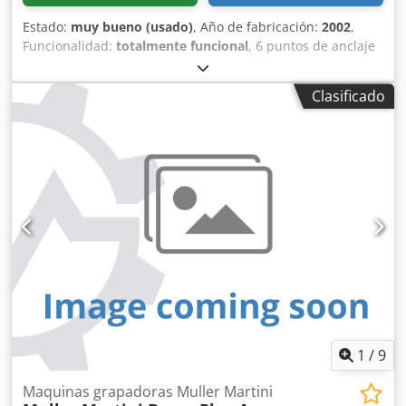
Estado:
muy bueno (usado)
, Año de fabricación:
2002
,
Funcionalidad:
totalmente funcional
, 6 puntos de anclaje
1 punto de anclaje manual Crjdpfxjzrvhxe Anvjf 1 punto de
anclaje para operaciones de carga y descarga Sujetador
Clasificado
Cortador triple Equipamiento estándar
1
/
9
Maquinas grapadoras Muller Martini