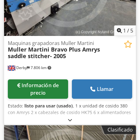
1
/
5
Maquinas grapadoras Muller Martini
Muller Martini Bravo Plus Amrys
saddle stitcher- 2005
Derby
7.806 km
Información de
Llamar
precio
Estado:
listo para usar (usado)
, 1 x unidad de cosido 380
con Amrys 2 x cabezales de cosido HK75 6 x alimentadores
de secciones 370 con Amrys ASIR3 1 x alimentador de
cubiertas 1554 con Amrys 1 x guillotina trilateral 449 con
Clasificado
Amrys Cedpfx Ansvpaubjvsrf 1 x apilador de entrega OMG