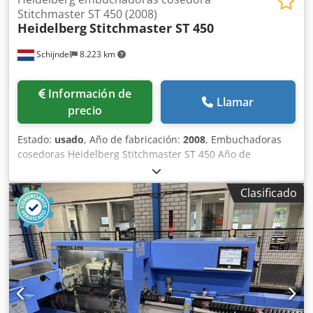
Stitchmaster ST 450 (2008)
Heidelberg
Stitchmaster ST 450
Schijndel
8.223 km
Información de
Llamar
precio
Estado:
usado
, Año de fabricación:
2008
, Embuchadoras
cosedoras Heidelberg Stitchmaster ST 450 Año de
construcción: 2008 Operación / Control - Monitor de color -
Ajuste semiautomático Alimentadores - Número de
Clasificado
estaciones de cadena: 8 - Estación de alimentación manual
- Marcadoras horizontal: 1 x DHU 450 - Marcadoras
vertical: 4 x DVU 450 - Marcador de cubierta: CHU 450 -
Bomba(s) Unidad de cosedora Cedjh Ezmispfx Anvsrf
Heidelberg Stitchmaster ST 450 - Control de espesor -
Cabezales: 2 - Salida a la izquierda - Puerta de rechazo,
para productos incompletos Trimmer Heidelberg TR 150 -
Juegos de cuchillos: 2 Salida Heidelberg CHA - Apilador