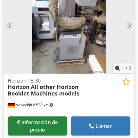
control de grapas, 1 recortadora con control de corte
SEMKO, control lateral de espesor, control de arco
oblicuo/control de voladizo, control óptico de pliegos ASIR
(también código de barras), 1 banda de inversión, 1 mesa
de direccionamiento, 1 alimentador cruzado Robusto, 4
dispositivos de desenrollado EASYDRUM (rollos de 45 kg), 1
carro para el desplazamiento de los alimentadores
(alimentador de pila/alimentador de pila plana), 1 carro
para el desplazamiento de la encoladora de muestras de
productos. Csdpfx Ajzqzbhenverf
1
/
2
Horizon TB-30
Horizon
All other Horizon
Booklet Machines models
Volkach
8.528 km
Información de
Llamar
precio