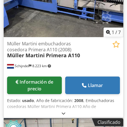
compensando - Salida a la izquierda
1
/
7
Müller Martini embuchadoras
cosedora Primera A110 (2008)
Müller Martini
Primera A110
Schijndel
8.223 km
Información de
Llamar
precio
Estado:
usado
, Año de fabricación:
2008
, Embuchadoras
cosedoras Müller Martini Primera A110 Año de
construcción: 2008 +/- 9.400 horas de producción
Operación / Control - Monitor a color con pantalla táctil
Clasificado
Alimentadores - Marcadoras horizontal: 6 x 1555 -