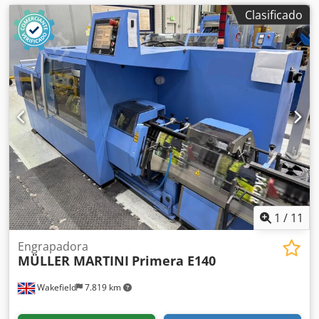
Clasificado
1
/
11
Engrapadora
MÜLLER MARTINI
Primera E140
Wakefield
7.819 km