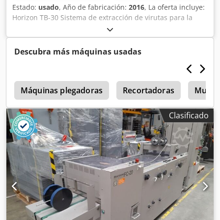
Estado:
usado
, Año de fabricación:
2016
, La oferta incluye:
Horizon TB-30 Sistema de extracción de virutas para la
elaboración de folletos o la producción de revistas - Peso:
110 kg Si lo desea, podemos organizar lo siguiente para
usted: Credpfx Aozqr R Tsnvsf Embalaje, carga y
Descubra más máquinas usadas
transporte (por barco o avión), incluidos los trámites
aduaneros. Obtención de una oferta de alquiler.
0
Máquinas plegadoras
Recortadoras
Muller
Clasificado