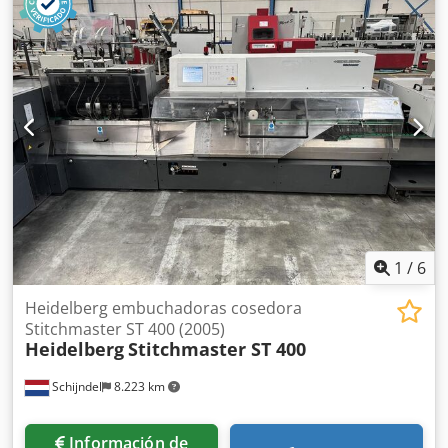
Marcador de cubierta: 1529 - Bomba(s) Unidad de
cosedora Müller Martini 0380.0452 - Sistema de control
oblicuo - Control de espesor - Cabezales: 2x HK75 - Salida a
la izquierda Crodpfox Dkk Esx Anvof - Puerta de rechazo,
para productos incompletos Trimmer Müller Martini
0449.0430 - Juegos de cuchillos: 1 - Dispositivo de corte
central - Juegos de cuchillos: 1 Salida Müller Martini
Perfetto (0450.0401) - Apilador compensando - Salida a la
izquierda Descripción modificada el 4/4/2025
1
/
6
Heidelberg embuchadoras cosedora
Stitchmaster ST 400 (2005)
Heidelberg
Stitchmaster ST 400
Schijndel
8.223 km
Información de