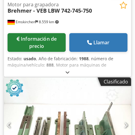
Motor para grapadora
Brehmer - VEB
LBW 742-745-750
Emskirchen
8.559 km
Información de
Llamar
precio
Estado:
usado
, Año de fabricación:
1988
, número de
máquina/vehículo:
888
, Motor para máquinas de
encuadernación de grapas Brehmer/Polygraph – Motor
para máquinas de encuadernación Brehmer/Polygraph
Clasificado
Brehmer – VEB LBW 742-745-750, año 1988 – Número de
serie: 888C 2/88 VEB CLS256/4-5FK44T Inspección en vídeo
en línea a través de Skype Nos complacería mucho su
visita; tenemos más máquinas en stock. Cedpfeh Axzljx
Anvjrf Disponible de inmediato; se puede inspeccionar. En
stock en Emskirchen/Núremberg; se puede probar.