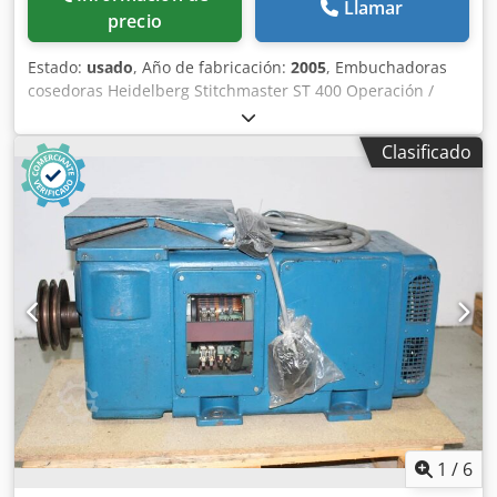
Llamar
precio
Estado:
usado
, Año de fabricación:
2005
, Embuchadoras
cosedoras Heidelberg Stitchmaster ST 400 Operación /
Control - Monitor de color Alimentadores - Número de
estaciones de cadena: 9 - Marcadoras horizontal: 2 x TAL
Clasificado
400 - Marcadoras vertical: 6 x TAS 400 - Marcador de
cubierta: UFA 400 - Excluidas la bomba(s) Unidad de
cosedora Heidelberg Stitchmaster ST 400 - Control de
espesor - Cabezales: 2 - Salida a la izquierda - Puerta de
rechazo, para productos incompletos Trimmer Heidelberg
TR 400 - Juegos de cuchillos: 2 Salida Heidelberg CHA
Codpjh E Ewdjfx Anvjrf - Apilador compensando - Salida a
la izquierda
1
/
6