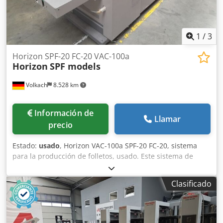
1
/
3
Horizon SPF-20 FC-20 VAC-100a
Horizon
SPF models
Volkach
8.528 km
Información de
Llamar
precio
Estado:
usado
, Horizon VAC-100a SPF-20 FC-20, sistema
para la producción de folletos, usado. Este sistema de
producción de folletos Horizon es una solución potente
para la producción profesional de folletos, que combina la
Clasificado
alimentación, el grapado, el plegado y el corte frontal en
un proceso eficiente. Ofrece una alta productividad,
versatilidad de aplicaciones y un funcionamiento sencillo
para una producción eficiente de folletos. Características