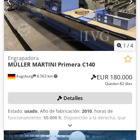
1
/
4
Engrapadora
MÜLLER MARTINI
Primera C140
EUR 180.000
Augsburg
8.563 km
Quedan 82 días
Detalles
Estado:
usado
, Año de fabricación:
2010
, horas de
funcionamiento:
50.000 h
, Disposición a la derecha, que
consta de: 10 unidades de soporte, de las cuales 4 están
alargadas, 6 alimentadores (de los cuales 4 son
alimentadores de flujo continuo con extensiones para la