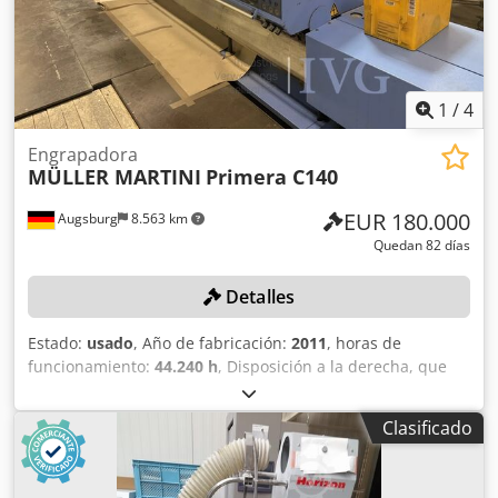
1
/
4
Engrapadora
MÜLLER MARTINI
Primera C140
EUR 180.000
Augsburg
8.563 km
Quedan 82 días
Detalles
Estado:
usado
, Año de fabricación:
2011
, horas de
funcionamiento:
44.240 h
, Disposición a la derecha, que
consta de: 8 unidades de soporte, de las cuales 4 están
extendidas, 6 alimentadores (de los cuales 4 son
Clasificado
alimentadores de flujo continuo con extensiones para el
sistema de barras), 1 alimentador de pliegue, 1 encoladora
de productos, 1 estación de grapado con control inicial y