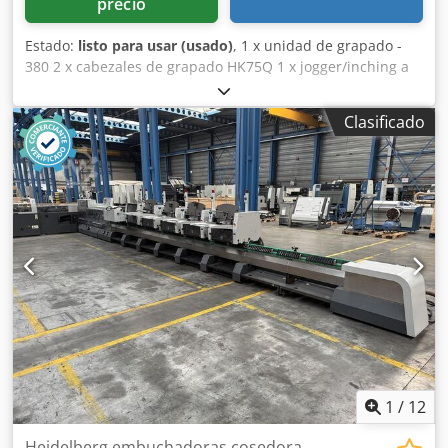
precio
Estado:
listo para usar (usado)
, 1 x unidad de grapado -
380 2 x cabezales de grapado HK75Q 1 x jogger/inching a
control remoto 1 x monitor de hoja oblicua en caballete 6 x
alimentadores de secciones 370 1 x alimentador de
Clasificado
cubiertas 1529 1 x trilateral cortadora 449 1 x salida
apiladora - Perfetto 450 Opcional si es necesario: Cjdpfx
Anoxxnlpsverf Corte central para producción doble
Accesorio para formatos pequeños para alimentadores
Cabezas de grapado adicionales
1
/
12
Heidelberg embuchadoras cosedora