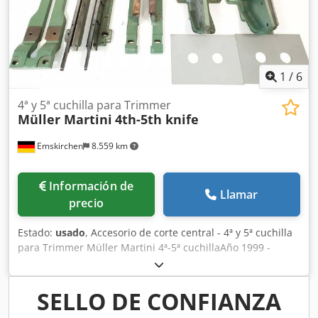
1
/
6
4ª y 5ª cuchilla para Trimmer
Müller Martini
4th-5th knife
Emskirchen
8.559 km
Información de
Llamar
precio
Estado:
usado
, Accesorio de corte central - 4ª y 5ª cuchilla
para Trimmer Müller Martini 4ª-5ª cuchillaAño 1999 -
Serial-No. DSS 2609 Online-Video-Inspección por Skype-
Video Cedpfx Aorgbzhenverf Estaríamos muy contentos
con su visita - más máquinas en Stock Disponible de
SELLO DE CONFIANZA
inmediato - Puede ser inspeccionado En Stock Emskirchen