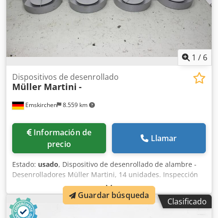
1
/
6
Dispositivos de desenrollado
Müller Martini
-
Emskirchen
8.559 km
Información de
Llamar
precio
Estado:
usado
, Dispositivo de desenrollado de alambre -
Desenrolladores Müller Martini, 14 unidades. Inspección
en línea mediante videoconferencia por Skype. Nos
Guardar búsqueda
complacería mucho recibir su visita; tenemos más
Clasificado
máquinas en stock. Disponibles de inmediato; se pueden
inspeccionar. En stock en Emskirchen/Núremberg; se