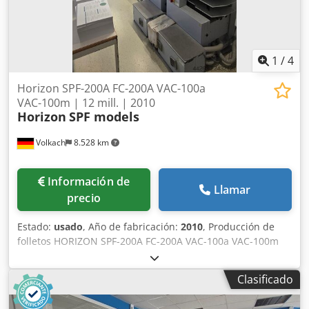
1
/
4
Horizon SPF-200A FC-200A VAC-100a
VAC-100m | 12 mill. | 2010
Horizon
SPF models
Volkach
8.528 km
Información de
Llamar
precio
Estado:
usado
, Año de fabricación:
2010
, Producción de
folletos HORIZON SPF-200A FC-200A VAC-100a VAC-100m
Este sistema de producción de folletos Horizon usado es
un sistema potente para la producción profesional de
Clasificado
folletos con encuadernación por grapas en el lomo. Consta
de los siguientes componentes principales: - Unidad de