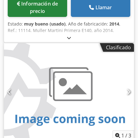
Información de
Llamar
precio
Estado:
muy bueno (usado)
, Año de fabricación:
2014
,
Ref.: 11114. Muller Martini Primera E140, año 2014.
Modelo de última generación, gama alta, máquina de
cosido con encuadernación «silla» de M.M., con tiempos
Clasificado
de cambio rápidos y un amplio rango de tamaños. El
modelo «E» cuenta con el sistema completo «AMRYS»
(Sistema automático de preparación). Los alimentadores, la
unidad de cosido, la cortadora y la apiladora se ajustan
rápida y automáticamente al formato de libro deseado.
Incluye: Línea de 7 estaciones con base universal 6
alimentadores de tipo 3738 Codpfx Aozn Hqijnvsrf 6
alimentadores de carga superior de tipo 0379 con cámaras
ASIR III Alimentador de cubiertas 0507 con control de
movimiento/copia Control Semko y Ellex Unidad de cosido
Primera E140 2 cabezales de cosido estándar HK75 2
cabezales de cosido con ojales HK75 Cortadora de tres
cuchillas 0408 con corte central Apiladora compensadora
«Robusto» 0451 de M.M. Incluye sistema de succión con
1
/
3