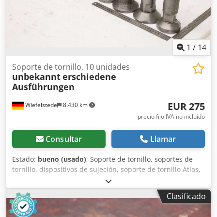
1
/
14
Soporte de tornillo, 10 unidades
unbekannt
erschiedene
Ausführungen
EUR 275
Wiefelstede
8.430 km
precio fijo IVA no incluído
Consultar
Llamar
Estado:
bueno (usado)
, Soporte de tornillo, soportes de
tornillo, dispositivos de sujeción, soporte de tornillo Atlas,
soporte de tornillo roscado, herramienta de sujeción, base
roscada, fijadores, unidades de nivelación, elementos de
Clasificado
nivelación, pie de máquina, pies de máquina, zapatas de
nivelación, base de máquina, zapata de nivelación, zapata