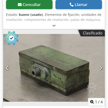
Consultar
Llamar
Estado:
bueno (usado)
, Elementos de fijación, unidades de
nivelación, componentes de nivelación, patas de máquina,
bases de máquina, zapatas de nivelación, cimentación de
máquina, zapata de nivelación, zapata en cuña, soporte de
Clasificado
máquina, pie de nivelación -Para: máquinas y equipos de
herramientas -Altura: 70 mm -Carga -Cantidad: 18
unidades -Precio: conjunto completo -Dimensiones por
unidad: 129/129/A70 mm Dedpedg Snpefx Adqjkr -Peso
por unidad: 2,2 kg
1
/
4