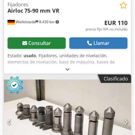
Fijadores
Airloc
75-90 mm VR
EUR 110
Wiefelstede
8.430 km
precio fijo IVA no incluído
Consultar
Llamar
Estado:
usado
, Fijadores, unidades de nivelación,
elementos de nivelación, base de máquina, bases de
máquina, zapatas de nivelación, base para máquina,
zapata de nivelación, zapata en cuña, soporte para
Clasificado
máquina, pie de nivelación -Fijadores: para máquinas
herramienta e instalaciones -Altura mínima: 75 mm -Altura
máxima: 90 mm -Cantidad: 6 unidades Dkedefzlu Ejpfx
Adqjr -Precio: por unidad -Dimensiones: 245/110/A85 mm -
Peso: 11,1 kg/unidad