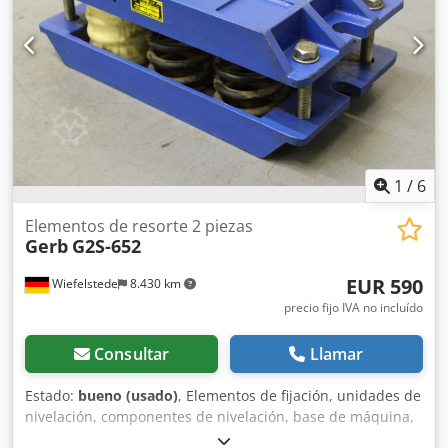
1
/
6
Elementos de resorte 2 piezas
Gerb
G2S-652
EUR 590
Wiefelstede
8.430 km
precio fijo IVA no incluído
Consultar
Llamar
Estado:
bueno (usado)
, Elementos de fijación, unidades de
nivelación, componentes de nivelación, base de máquina,
bases de máquina, zapatas de nivelación, base para