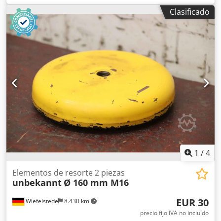
máquina, zapata de nivelación, cuña, soporte de máquina,
Clasificado
pie de nivelación -Para: máquinas herramienta e
instalaciones -Altura de construcción: 168 mm -Carga: 15-
24 kN -Cantidad: 2 unidades -Precio/Venta: completo
Dkodpfx Aodf Hh Hsdqer -Dimensiones por unidad:
448/240/A168 mm -Peso total: 70 kg
1
/
4
Elementos de resorte 2 piezas
unbekannt
Ø 160 mm M16
EUR 30
Wiefelstede
8.430 km
precio fijo IVA no incluído