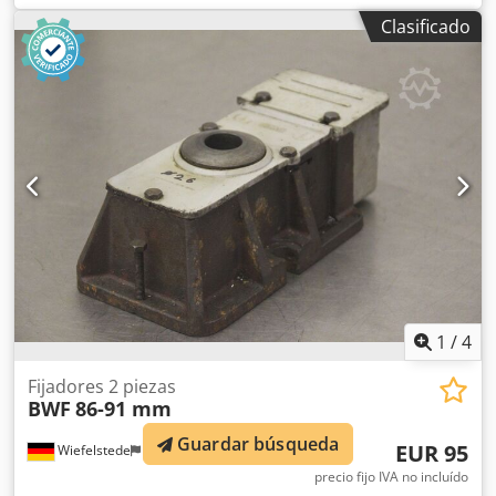
zapata de nivelación, zapata de cuña, soporte de máquina,
Clasificado
pie nivelador -Fijadores: para máquinas-herramienta e
instalaciones, 4 unidades -Altura mínima: 50 mm -Altura
máxima: 60 mm Djdpswvfktofx Adqokr -Entrega/precio:
completo -Dimensiones: 210/200/A55 mm -Peso: 9,7
kg/unidad
1
/
4
Fijadores 2 piezas
BWF
86-91 mm
Guardar búsqueda
EUR 95
Wiefelstede
8.430 km
precio fijo IVA no incluído