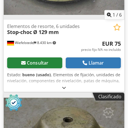
1
/
6
Elementos de resorte, 6 unidades
Stop-choc
Ø 129 mm
EUR 75
Wiefelstede
8.430 km
precio fijo IVA no incluído
Consultar
Llamar
Estado:
bueno (usado)
, Elementos de fijación, unidades de
nivelación, componentes de nivelación, patas de máquina,
bases de máquina, zapatas de nivelación, amortiguadores
de vibraciones, elementos de suspensión. -Fabricante:
Clasificado
Stop Choc, 6 amortiguadores de vibraciones para
máquinas herramienta e instalaciones. -Tipo: Ø 129 mm -
Altura: 27 mm -Precio/Venta: juego completo -Peso total: 9
kg Dedpegul Smofx Adqskr