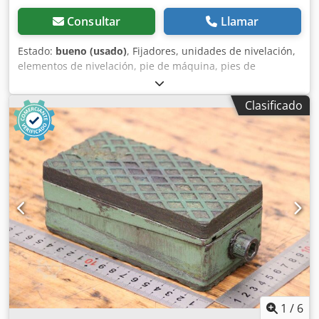
Consultar
Llamar
Estado:
bueno (usado)
, Fijadores, unidades de nivelación,
elementos de nivelación, pie de máquina, pies de
máquina, zapatas de nivelación, base de máquina, zapata
de nivelación, zapata de cuña, soporte de máquina, pie
Clasificado
nivelador, elementos elásticos -Elemento elástico: 2
unidades, para máquinas herramienta e instalaciones -
Elemento elástico: Ø 160 mm -Orificio de montaje: M16 -
Precio/entrega: completo -Dimensión: Ø 160 x 38 mm
Dkodjv Rmkfspfx Adqer -Peso: 2,3 kg/unidad
1
/
6