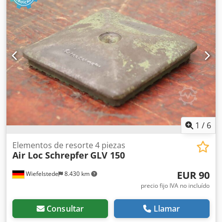
enderezamiento, 6 piezas -Altura: ajustable -Agujero: Ø 40
mm -Precio/Entrega: completo -Dimensiones: Ø 340/H550
mm -Peso: 45 kg/pieza
1
/
6
Elementos de resorte 4 piezas
Air Loc Schrepfer
GLV 150
EUR 90
Wiefelstede
8.430 km
precio fijo IVA no incluído
Consultar
Llamar