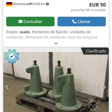
EUR 50
Wiefelstede
8.430 km
precio fijo IVA no incluído
Consultar
Llamar
Estado:
usado
, Elementos de fijación, unidades de
nivelación, elementos de nivelación, base de máquina,
bases de máquina, zapatas de nivelación, base de la
máquina, zapata de nivelación, zapata en cuña, soporte de
Clasificado
máquina, pie de nivelación. -Entrega: en el estado actual,
tal como se inspeccionó. -Para: máquinas herramienta e
instalaciones. -Precio: por unidad. -Cantidad: 8 unidades.
Dkedpfx Adod N D Dieqer -Dimensiones: 240/140/A220 mm
/ 245/140/A100, 1 unidad. -Peso: 10,8 kg/unidad.