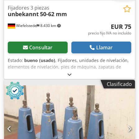
Fijadores 3 piezas
unbekannt
50-62 mm
EUR 75
Wiefelstede
8.430 km
precio fijo IVA no incluído
Consultar
Llamar
Estado:
bueno (usado)
, Fijadores, unidades de nivelación,
elementos de nivelación, pies de máquina, zapatas de
nivelación, cimientos de máquina, zapata de cuña, soporte
de máquina, pie nivelador Dsdpfx Adew U Rf Ssqokr -
Clasificado
Fijadores: para máquinas herramienta e instalaciones, 3
unidades -Altura mín.: 50 mm -Altura máx.: 62 mm -
Entrega/Precio: completo -Dimensiones: 165/75/Alt.58 mm
-Peso: 2,6 kg/unidad