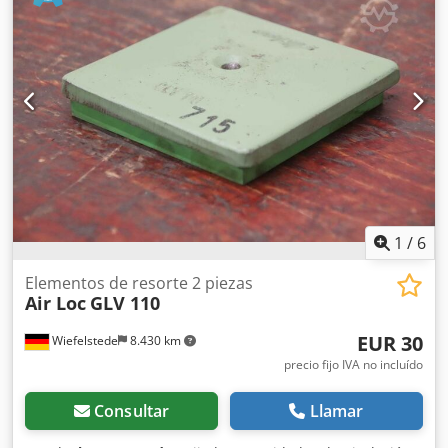
de cuña, soporte de máquina, pie de nivelación -Fijadores:
10 unidades, para máquinas-herramienta e instalaciones -
Dimensiones: ver fotos -Entrega/precio: completo -
Dimensión de transporte: 440/210/Alto255 mm Dsdpex Exz
Refx Adqjkr -Peso total: 24,4 kg
1
/
6
Elementos de resorte 2 piezas
Air Loc
GLV 110
EUR 30
Wiefelstede
8.430 km
precio fijo IVA no incluído
Consultar
Llamar