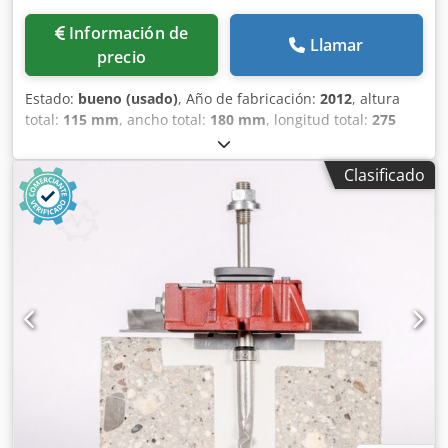
Información de
Llamar
precio
Estado:
bueno (usado)
, Año de fabricación:
2012
, altura
total:
115 mm
, ancho total:
180 mm
, longitud total:
275
mm
, Patas niveladoras para máquinas, modelo BWF RK4,
36 toneladas. Longitud: 275 mm Anchura: 180 mm Altura:
Clasificado
115 mm Atención: la información de esta página ha sido
recopilada por nosotros con la mayor diligencia y, en la
medida de lo posible, obtenida del fabricante. La
información se proporciona de buena fe, pero no se puede
garantizar su exactitud. En consecuencia, no constituye
una declaración ni unas condiciones contractuales. Le
recomendamos que verifique todos los detalles
importantes. Dodpfx Aszqn Stjdqokr