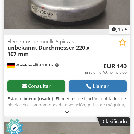
1
/
5
Elementos de muelle 5 piezas
unbekannt
Durchmesser 220 x
167 mm
EUR 140
Wiefelstede
8.430 km
precio fijo IVA no incluído
Consultar
Llamar
Estado:
bueno (usado)
, Elementos de fijación, unidades de
nivelación, componentes de nivelación, patas de máquina,
pies de máquina, zapatas de nivelación, base de máquina,
zapata de nivelación, cuña, soporte de máquina, pie de
Clasificado
nivelación, elementos de suspensión. Dsdpfx Ajfzlutodqekr
-Componentes de nivelación: 5 unidades, para máquinas