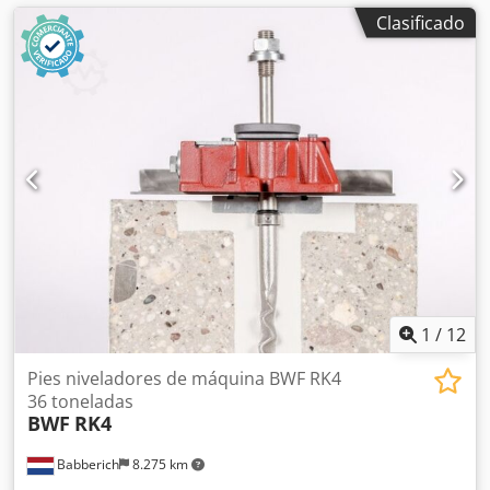
Clasificado
1
/
12
Pies niveladores de máquina BWF RK4
36 toneladas
BWF
RK4
Babberich
8.275 km