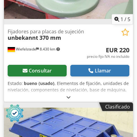
1
/
5
Fijadores para placas de sujeción
unbekannt
370 mm
EUR 220
Wiefelstede
8.430 km
precio fijo IVA no incluído
Consultar
Llamar
Estado:
bueno (usado)
, Elementos de fijación, unidades de
nivelación, componentes de nivelación, base de máquina,
bases de máquina, zapatas de nivelación, cimentación de
máquina, zapata de nivelación, cuña, soporte de máquina,
Clasificado
pie de nivelación, pata de apoyo -Altura ajustable: 320-390
mm -Cantidad: 24 elementos de fijación disponibles
Dsdpfskahkgex Adqjkr -Precio: por unidad -Dimensiones: Ø
360/H370 mm -Peso: 41 kg/unidad