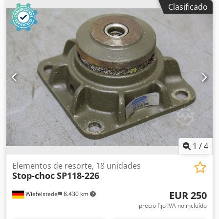
máquina, zapata de nivelación, cuña, soporte de máquina,
Clasificado
pie de nivelación -Para: máquinas herramienta e
instalaciones -Altura: 50 mm -Rosca: M16 -Cantidad: 6
unidades -Precio: por el conjunto Dsdsdf Hh Iepfx Adqskr -
Dimensiones por unidad: 168/168/A50 mm -Peso por
unidad: 1,9 kg
1
/
4
Elementos de resorte, 18 unidades
Stop-choc
SP118-226
EUR 250
Wiefelstede
8.430 km
precio fijo IVA no incluído