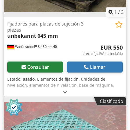
1
/
3
Fijadores para placas de sujeción 3
piezas
unbekannt
645 mm
EUR 550
Wiefelstede
8.430 km
precio fijo IVA no incluído
Consultar
Llamar
Estado:
usado
, Elementos de fijación, unidades de
nivelación, elementos de nivelación, base de máquina,
bases de máquina, zapatas de nivelación, cimiento de
máquina, zapata de nivelación, zapata en cuña, soporte de
Clasificado
máquina, pie de nivelación, soporte atornillado -Altura
ajustable: 590 - 645 mm -Cantidad: 3 bases disponibles -
Precio: conjunto completo -Dimensiones: Ø 410/A 600 mm -
Peso: 93 kg/unidad Dodsd Tm Hlepfx Adqekr