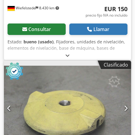
EUR 150
Wiefelstede
8.430 km
precio fijo IVA no incluído
Consultar
Llamar
Estado:
bueno (usado)
, Fijadores, unidades de nivelación,
elementos de nivelación, base de máquina, bases de
máquina, zapatas de nivelación, cimentación de máquina,
zapata de nivelación, zapata de cuña, soporte de máquina,
Clasificado
pie de nivelación -Fijadores: para máquinas herramienta e
instalaciones -Altura mínima: 75 mm -Altura máxima: 95
mm -Precio: por unidad -Cantidad: 4 unidades -
Dimensiones: 230/180/A80 mm -Peso: 12,3 kg/unidad
Dedpfx Adjfdd Avoqjkr