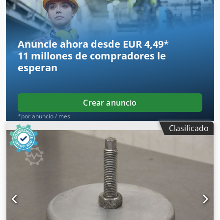
máquinas-herramienta e instalaciones - Altura mínima: 56
mm - Altura máxima: 68 mm - Cantidad: 2 unidades -
Precio: por unidad - Dimensiones: 190/145/Alto 63 mm -
Peso: 6,9 kg/unidad
Anuncie ahora desde EUR 4,49
*
11 millones de compradores
le
esperan
Crear anuncio
*por anuncio / mes
Clasificado