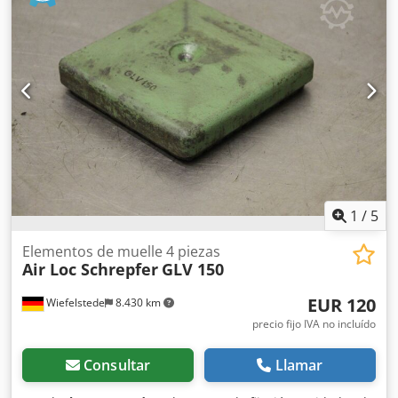
herramienta e instalaciones. -Precio/Venta: como conjunto
completo. -Dimensiones: Ø 220 x 167 mm. -Peso total: 34,5
kg.
1
/
5
Elementos de muelle 4 piezas
Air Loc Schrepfer
GLV 150
EUR 120
Wiefelstede
8.430 km
precio fijo IVA no incluído
Consultar
Llamar