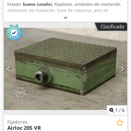
Estado:
bueno (usado)
, Fijadores, unidades de nivelación,
elementos de nivelación, base de máquina, pies de
máquina, zapatas de nivelación, cimentación de máquina,
zapata de nivelación, zapata de cuña, soporte de máquina,
Clasificado
pie de nivelación, elementos de resorte -Fabricante: Air Loc
Schrepfer, elementos niveladores 4 piezas para máquinas
herramienta y sistemas -Tipo: GLV 150 Dedpov Rmmyjfx
Adqokr -Altura: 30 mm -Precio: completo -Dimensiones
cada una: 145/145/H30 mm -Peso 1,7 kg/pieza
1
/
6
Fijadores
Airloc
205 VR