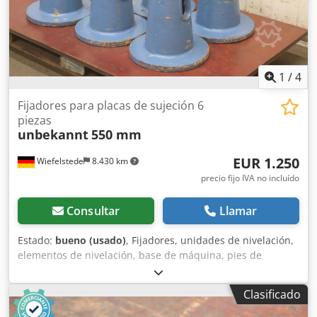
1
/
4
Fijadores para placas de sujeción 6
piezas
unbekannt
550 mm
EUR 1.250
Wiefelstede
8.430 km
precio fijo IVA no incluído
Consultar
Llamar
Estado:
bueno (usado)
, Fijadores, unidades de nivelación,
elementos de nivelación, base de máquina, pies de
máquina, zapatas de nivelación, cimentación de máquina,
zapata de nivelación, zapata de cuña, soporte de máquina,
Clasificado
pie de nivelación, gato de tornillo Djdevz Smyjpfx Adqskr -
Fijadores: para placas de sujeción / placas de