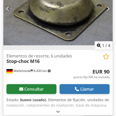
1
/
4
Elementos de resorte, 6 unidades
Stop-choc
M16
EUR 90
Wiefelstede
8.430 km
precio fijo IVA no incluído
Consultar
Llamar
Estado:
bueno (usado)
, Elementos de fijación, unidades de
nivelación, componentes de nivelación, base de máquina,
bases de máquina, zapatas de nivelación, cimentación de