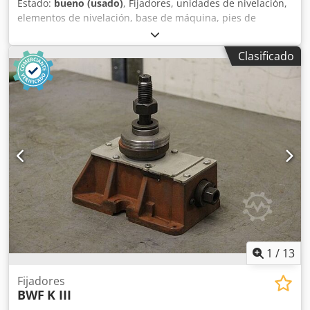
Estado:
bueno (usado)
, Fijadores, unidades de nivelación,
elementos de nivelación, base de máquina, pies de
máquina, zapatas de nivelación, cimentación de máquina,
zapata de nivelación, zapata de cuña, soporte de máquina,
Clasificado
pie de nivelación, elementos de resorte -Fabricante: Air
Loc, elementos niveladores 2 piezas para máquinas
herramienta y sistemas -Tipo: GLV 110 -Altura: 25 mm -
Envío/Precio: completo -Dimensiones cada una:
125/125/H25 mm -Peso 1,2 kg/pieza Dsdpfx Asv Rmp Ijdqjkr
1
/
13
Fijadores
BWF
K III