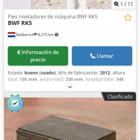
1
/
11
Pies niveladores de máquina BWF RK5
BWF
RK5
Babberich
8.275 km
Información de
Llamar
precio
Estado:
bueno (usado)
, Año de fabricación:
2012
, altura
total:
135 mm
, ancho total:
230 mm
, longitud total:
345
mm
, peso total:
30 kg
, BWF - RK5 N.º DE FABRICACIÓN:
9762 Fabricante: BWF Modelo: RK5 Año de fabricación:
Clasificado
2012 Longitud: 345 mm Anchura: 230 mm Dksdpezqm
Ndsfx Adqor Altura: 135 mm Peso: 30 kg Tenga en cuenta:
La información de esta página ha sido recopilada de
buena fe y, en la medida de lo posible, obtenida del
fabricante. Se proporciona esta información con la mejor
intención, pero no se puede garantizar su exactitud. En
consecuencia, no constituye una declaración ni unas