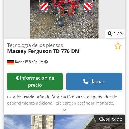
1
/
3
Tecnología de los piensos
Massey Ferguson
TD 776 DN
Kassel
8.494 km
Información de
Llamar
precio
Estado:
usado
, Año de fabricación:
2023
, dispensador de
esparcimiento adicional, eje cardán estándar montado,
rueda palpadora 15/6.00-6 Cedpfx Ajthhcwec Tjha
Clasificado