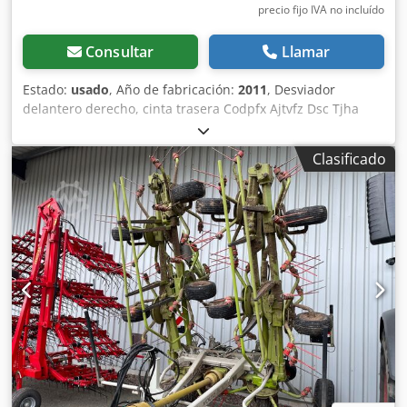
precio fijo IVA no incluído
Consultar
Llamar
Estado:
usado
, Año de fabricación:
2011
, Desviador
delantero derecho, cinta trasera Codpfx Ajtvfz Dsc Tjha
Clasificado