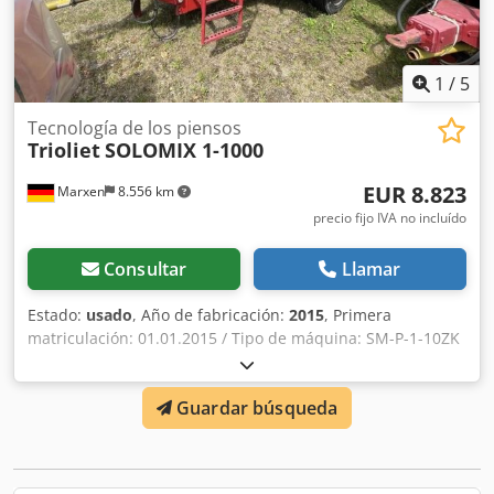
1
/
5
Tecnología de los piensos
Trioliet
SOLOMIX 1-1000
EUR 8.823
Marxen
8.556 km
precio fijo IVA no incluído
Consultar
Llamar
Estado:
usado
, Año de fabricación:
2015
, Primera
matriculación: 01.01.2015 / Tipo de máquina: SM-P-1-10ZK
/ Incl. soplador de paja / Volumen del recipiente: 1000 m³ /
Descarga de pienso bilateral / soporte hidráulico / Sistema
Guardar búsqueda
de mezclado: mezclador vertical / ¡Báscula defectuosa!
Chjdpfoqrryrsx Ac Toa