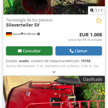
1
/
1
Tecnología de los piensos
Siloverteiler SV
EUR 1.008
Kassel
8.494 km
precio fijo IVA no incluído
Consultar
Llamar
Estado:
usado
, número de máquina/vehículo:
19758
,
Ancho del tambor: 2 m, diámetro con paletas: 0,90 m, eje
de transmisión / Chsdpor Hn S Tjfx Ac Tea
Clasificado