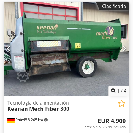
Clasificado
1
/
4
Tecnología de alimentación
Keenan
Mech Fiber 300
EUR 4.900
Prüm
8.265 km
precio fijo IVA no incluído