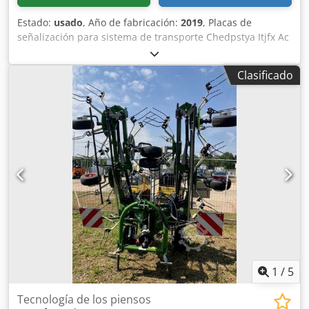
Estado:
usado
, Año de fabricación:
2019
, Placas de
señalización para sistema de transporte Chedpstya Itjfx Ac
Tja
Clasificado
1
/
5
Tecnología de los piensos