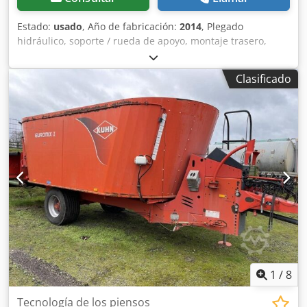
Estado:
usado
, Año de fabricación:
2014
, Plegado
hidráulico, soporte / rueda de apoyo, montaje trasero,
_____, sistema hidráulico de desplazamiento lateral,
transmisiones de los rotores en buen estado.
Clasificado
Chedpfeqrrrrex Ac Tja
1
/
8
Tecnología de los piensos