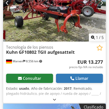
1
/
5
Tecnología de los piensos
Kuhn
GF10802 TGII aufgesattelt
EUR 13.277
Marxen
8.556 km
precio fijo IVA no incluído
Consultar
Llamar
Estado:
usado
, Año de fabricación:
2017
, Remolcado,
plegado hidráulico, pie de apoyo / rueda de apoyo / _____ /
10 rotores / hilerador / neumáticos de gran volumen /
paneles de advertencia / iluminación / Chsdpsqrrpaefx Ac
Clasificado
Tsa