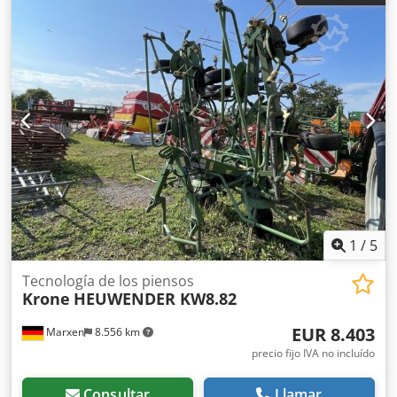
1
/
5
Tecnología de los piensos
Krone
HEUWENDER KW8.82
EUR 8.403
Marxen
8.556 km
precio fijo IVA no incluído
Consultar
Llamar