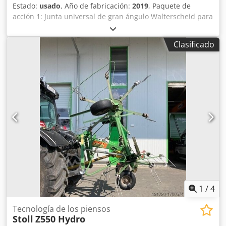
Estado:
usado
, Año de fabricación:
2019
, Paquete de
acción 1: Junta universal de gran ángulo Walterscheid para
suspensión superior / mando electrohidráulico para aro
interior del depósito (aro de paja) / reductor de velocidad /
Clasificado
1000 rpm con control electrohidráulico de cambio / eje con
freno neumático, 20 m³ / i-FeedGood L con 4 células de
pesaje. Chsdottv Imepfx Ac Tsa
1
/
4
Tecnología de los piensos
Stoll
Z550 Hydro