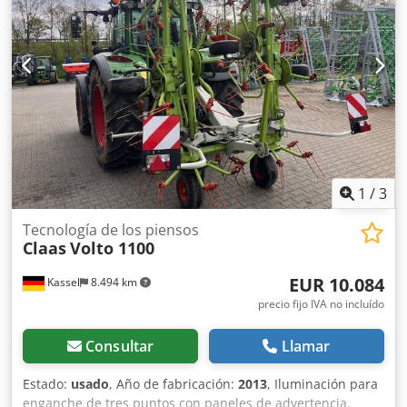
1
/
3
Tecnología de los piensos
Claas
Volto 1100
EUR 10.084
Kassel
8.494 km
precio fijo IVA no incluído
Consultar
Llamar
Estado:
usado
, Año de fabricación:
2013
, Iluminación para
enganche de tres puntos con paneles de advertencia.