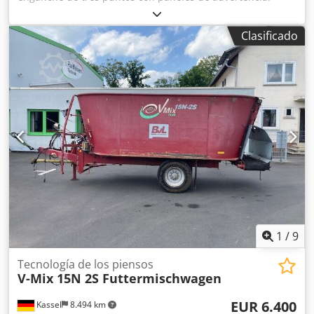
Cedjtwyw Nopfx Ac Tjha
Clasificado
1
/
9
Tecnología de los piensos
V-Mix 15N 2S Futtermischwagen
EUR 6.400
Kassel
8.494 km