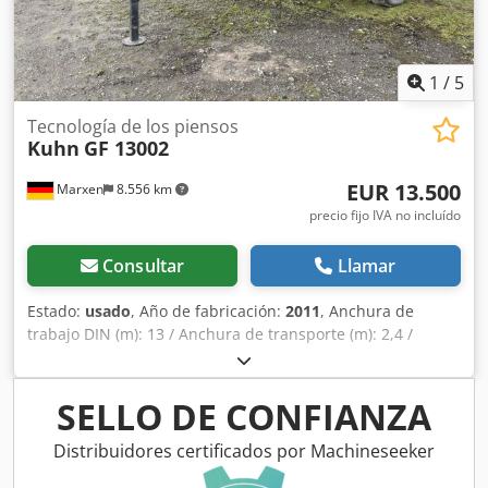
1
/
5
Tecnología de los piensos
Kuhn
GF 13002
EUR 13.500
Marxen
8.556 km
precio fijo IVA no incluído
Consultar
Llamar
Estado:
usado
, Año de fabricación:
2011
, Anchura de
trabajo DIN (m): 13 / Anchura de transporte (m): 2,4 /
Número de rotores: 12 / Número de brazos por rotor: 6 /
Montaje: Remolcado / Neumáticos: Super-Balloon 16 x 6.50
- 8 / Transmisión: Embrague de garras DIGIDRIVE® / / Peso
SELLO DE CONFIANZA
aprox. (kg): 2550 / Esparcido de borde: Pr Chodpfx
Ajqrrrgec Tea
Distribuidores certificados por Machineseeker