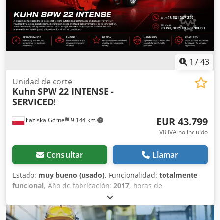
cuchilla giratoria y matrices varias, grupo hidráulico con
enfriador de aceite. Si es necesario, también está
disponible el secador de cinta correspondiente.
Cjdsvlwchspfx Ac Toha Por favor enviar consultas por
correo electrónico, gracias.
1
/
43
Unidad de corte
Kuhn
SPW 22 INTENSE -
SERVICED!
EUR 43.799
Łaziska Górne
9.144 km
VB IVA no incluído
Consultar
Llamar
Estado:
muy bueno (usado)
, Funcionalidad:
totalmente
funcional
, Año de fabricación:
2017
, horas de
funcionamiento:
7.998 h
, color:
rojo
, peso total:
16.200 kg
,
Concesionario autorizado de la marca SUBARU en Łaziska
Górne ofrece: Kuhn SPW 22 Intense – Se trata de un carro