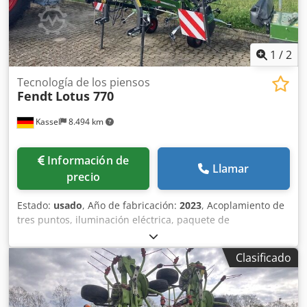
1
/
2
Tecnología de los piensos
Fendt
Lotus 770
Kassel
8.494 km
Información de
Llamar
precio
Estado:
usado
, Año de fabricación:
2023
, Acoplamiento de
tres puntos, iluminación eléctrica, paquete de
equipamiento CE, toma de fuerza estándar montada.
Cedeuifvlepfx Ac Tjha
Clasificado