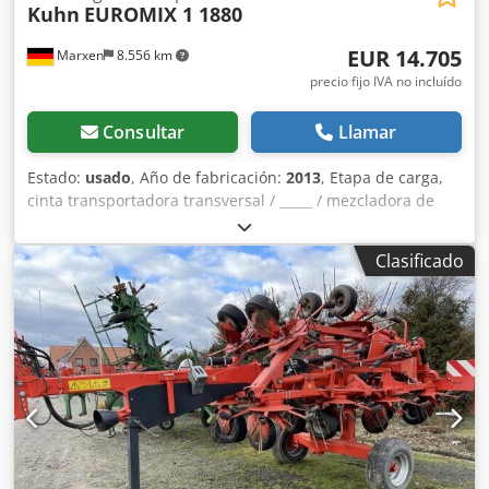
Kuhn
EUROMIX 1 1880
EUR 14.705
Marxen
8.556 km
precio fijo IVA no incluído
Consultar
Llamar
Estado:
usado
, Año de fabricación:
2013
, Etapa de carga,
cinta transportadora transversal / _____ / mezcladora de
doble sinfín / soporte hidráulico / cinta de descarga
trasera / Csdpfsqrrtpex Ac Toha
Clasificado