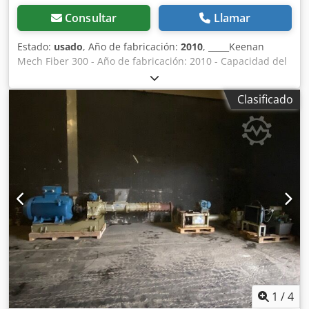
Consultar
Llamar
Estado:
usado
, Año de fabricación:
2010
, _____Keenan
Mech Fiber 300 - Año de fabricación: 2010 - Capacidad del
contenedor: 12 m³ - Enganche de tres puntos - Descarga
frontal izquierda - Neumáticos: 305/55 R 22.5 - Sistema de
Clasificado
iluminación - Panel de control STAD 400 Cjdpozdmu Hjfx
Ac Teha Precio neto: 4.900,00 Precio bruto: 5.831,00
Ubicación: nula
1
/
4