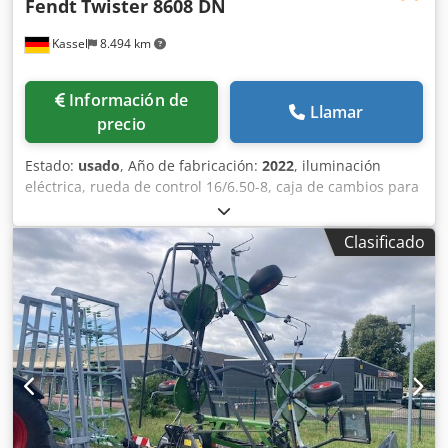
Fendt
Twister 8608 DN
Kassel
8.494 km
Información de
Llamar
precio
Estado:
usado
, Año de fabricación:
2022
, iluminación
eléctrica, rueda de control 16/6.50-8, caja de cambios para
andanas nocturnas, sistema hidráulico / dispositivo de
esparcimiento lateral / Chedpfot I Hbusx Ac Tea
Clasificado