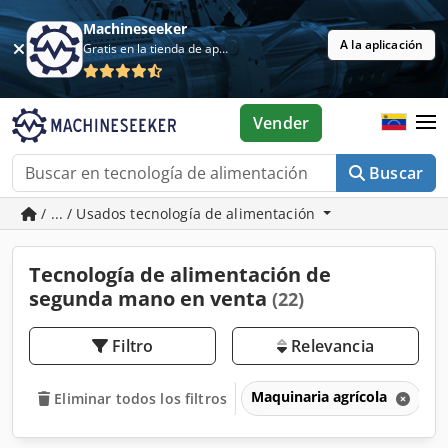
Machineseeker
A la aplicación
Gratis en la tienda de aplicaciones
Vender
Buscar
/ ... / Usados tecnología de alimentación
Tecnología de alimentación de
segunda mano en venta
(22)
Filtro
Relevancia
Maquinaria agrícola
T
Eliminar todos los filtros