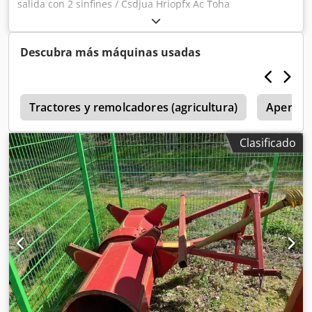
salida con 2 sinfines / Csdjua Hriopfx Ac Toha
Descubra más máquinas usadas
8
Tractores y remolcadores (agricultura)
Aperos 
Clasificado