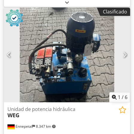
Peso / kg Espacio necesario, aproximadamente / m
Clasificado
1
/
6
Unidad de potencia hidráulica
WEG
Ennepetal
8.347 km