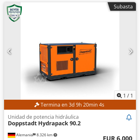
Subasta
1
/
1
Termina en
3
d
9
h
20
min
2
s
Unidad de potencia hidráulica
Doppstadt
Hydrapack 90.2
Alemania
8.326 km
EUR 6.000