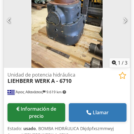
1
/
3
Unidad de potencia hidráulica
LIEHBERR WERK
A - 6710
Άγιος Αθανάσιος
9.619 km
Información de
Llamar
precio
Estado:
usado
, BOMBA HIDRÁULICA Dkjdpfxszmmwyj