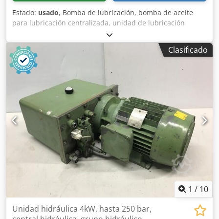
Estado:
usado
, Bomba de lubricación, bomba de aceite
para lubricación centralizada, unidad de lubricación
Bomba de lubricación centralizada, bomba de aceite para
lubricación centralizada, bomba hidráulica, bomba de
Clasificado
lubricación centralizada para aceite Fabricante: BEKA
Schmiertechnik / Baier & Köppel, Pegnitz Modelo E-812 /
ES0,5 Año de fabricación: aproximadamente 1990 Caudal:
0,4 l/min Presión de funcionamiento: 15 bar Capacidad del
depósito: aproximadamente 3 litros Potencia del motor:
0,09 kW Velocidad del motor: 2730 rpm Dedjzpbq Hspfx
Amgokr Consumo de corriente: 0,4 A Conexión a la red: 400
voltios, 50 Hz Dimensiones (largo x ancho x alto): 280 x 150
x 380 mm Peso: 8,5 kg Buen estado Disponibles 2 unidades
Precio indicado por unidad
1
/
10
Unidad hidráulica 4kW, hasta 250 bar,