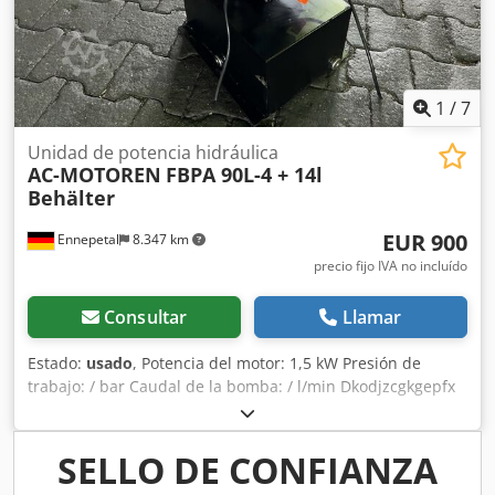
1
/
7
Unidad de potencia hidráulica
AC-MOTOREN
FBPA 90L-4 + 14l
Behälter
EUR 900
Ennepetal
8.347 km
precio fijo IVA no incluído
Consultar
Llamar
Estado:
usado
, Potencia del motor: 1,5 kW Presión de
trabajo: / bar Caudal de la bomba: / l/min Dkodjzcgkgepfx
Amgjr Fabricante: motores de CA Tipo: FBPA 90L-4
Potencia: 1,5 kW - 1,8 kW Revoluciones: 1400 rpm - 1680
rpm Capacidad del depósito: 14 litros Q (l/min): 3,2
SELLO DE CONFIANZA