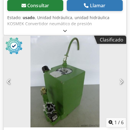
Consultar
Llamar
Estado:
usado
, Unidad hidráulica, unidad hidráulica
KOSMEK Convertidor neumático de presión
Dkedpfxszpbqto Amgjr Tipo: PL 087 Presión de
funcionamiento: 100 bares Caudal: 1 litro/min. Capacidad
Clasificado
del depósito: aprox. 4,5 litros - accionamiento neumático -
conexión hidráulica Dimensiones (largo x ancho x alto): 250
x 140 x 290 mm Peso: 16 kg En buen estado.
1
/
6