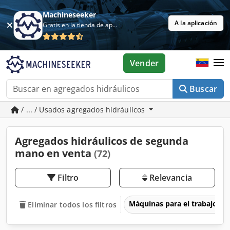
Machineseeker
A la aplicación
Gratis en la tienda de aplicaciones
Vender
Buscar
/ ... / Usados agregados hidráulicos
Agregados hidráulicos de segunda
mano en venta
(72)
Filtro
Relevancia
Máquinas para el trabajo d
Eliminar todos los filtros