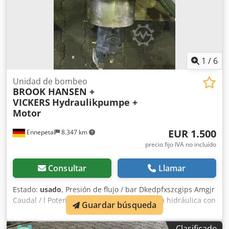
1
/
6
Unidad de bombeo
BROOK HANSEN +
VICKERS
Hydraulikpumpe +
Motor
EUR 1.500
Ennepetal
8.347 km
precio fijo IVA no incluído
Consultar
Llamar
Estado:
usado
, Presión de flujo / bar Dkedpfxszcgips Amgjr
Caudal / l Potencia del motor: 5,5 kW Bomba hidráulica con
Guardar búsqueda
motor Datos técnicos (motor) Fabricante: BROOK HANSEN
Modelo: WU-DA132SJ-D Código: A581502 rpm: 1450
Clasificado