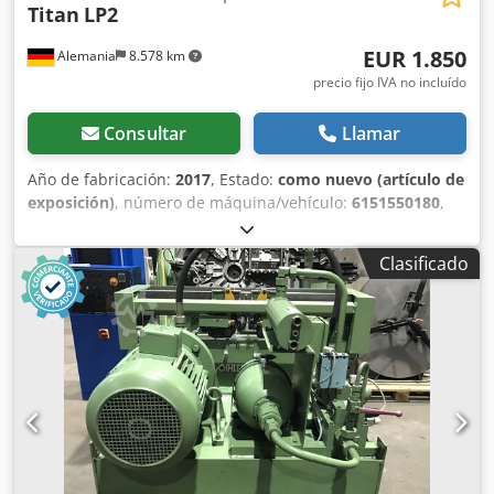
Titan
LP2
EUR 1.850
Alemania
8.578 km
precio fijo IVA no incluído
Consultar
Llamar
Año de fabricación:
2017
, Estado:
como nuevo (artículo de
exposición)
, número de máquina/vehículo:
6151550180
,
Herramienta de demostración: atornillador hidráulico de
alto par LP2 de TITAN, sin cartucho de tornillos Rango de
Clasificado
par: de 363 a 2476 Nm Salida: compatible con cartuchos
de tornillos (tamaño de llave SW 19 a SW 60) Los cartuchos
de tornillos son opcionales y no están incluidos en el
suministro Peso: según el cartucho, de 2,56 a 3,16 kg
Longitud total con cartucho: 226,1 mm Dkedpfx Ajdv
Scfsmgor Altura total: 31,8 mm Ventajas: -Conexión
patentada de ejes múltiples: manguera de movimiento
libre, posicionamiento multi de la manguera -Diseño
plano: se adapta fácilmente a todos los espacios reducidos
-Dientes de bloqueo de vía ancha únicos -Concepto