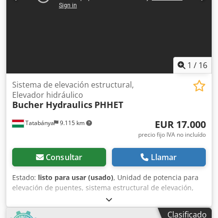
1
/
16
Sistema de elevación estructural,
Elevador hidráulico
Bucher Hydraulics
PHHET
EUR 17.000
Tatabánya
9.115 km
precio fijo IVA no incluído
Consultar
Llamar
Estado:
listo para usar (usado)
, Unidad de potencia para
elevación de puentes, sistema estructural de elevación,
unidad hidráulica de elevación, cilindro hidráulico de 1000
toneladas, máquina usada Fabricante: Bucher Hydraulics
Clasificado