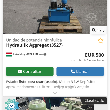
1
/
5
Unidad de potencia hidráulica
Hydraulik Aggregat
(3527)
EUR 500
Tatabánya
9.118 km
precio fijo IVA no incluído
Consultar
Llamar
Estado:
listo para usar (usado)
, Motor: 3 kW Depósito:
aproximadamente 60 litros. Dedjzp Icpjpfx Amgskr
Clasificado