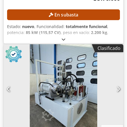
En subasta
Estado:
nuevo
, Funcionalidad:
totalmente funcional
,
potencia:
85 kW (115,57 CV)
, peso en vacío:
2.200 kg
,
capacidad del depósito de combustible:
200 l
, DETALLES
TÉCNICOS Tipo de motor: Diesel-hidráulico Motor: Deutz
Clasificado
TCD 3.6 L4 Norma de emisiones: China IV / Etapa IV
Potencia nominal: 85 kW (115 CV) Depósito de combustible:
200 l DETALLES DE LA MÁQUINA Dksdpfx Asznmpljmgsr
Dimensiones y peso Dimensiones (largo x ancho x alto):
2.800 x 1.400 x 1.600 mm Peso: 2.200 kg EQUIPAMIENTO
Mando a distancia por radio Múltiples bloques de cilindros
Unidad hidráulica: externa Conexiones para bombas de
desplazamiento variable: 2 unidades, regulables
manualmente Conexiones para bombas de engranajes
grandes: 2 unidades, regulables mediante la velocidad del
motor Conexión para bomba de engranajes pequeña: 1
unidad, regulable mediante la velocidad del motor