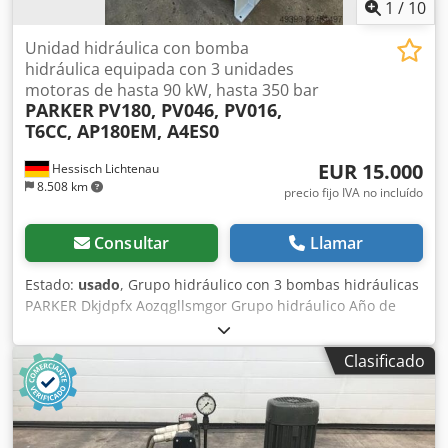
1
/
10
Unidad hidráulica con bomba
hidráulica equipada con 3 unidades
motoras de hasta 90 kW, hasta 350 bar
PARKER
PV180, PV046, PV016,
T6CC, AP180EM, A4ES0
EUR 15.000
Hessisch Lichtenau
8.508 km
precio fijo IVA no incluído
Consultar
Llamar
Estado:
usado
, Grupo hidráulico con 3 bombas hidráulicas
PARKER Dkjdpfx Aozqgllsmgor Grupo hidráulico Año de
fabricación: 2012 ----- Doble bomba hidráulica, bomba de
pistones axiales PARKER con motor de 90 kW Tipo (bomba
Clasificado
1): PV180R1K4KJNMMZ N.º de serie: 20921237 / 001 Presión
nominal p dmax.: 350 bar Presión máxima p max.: 420 bar
Cilindrada: VG max. = 180 cm³ por revolución Caudal:
aprox. 260 litros/min. a 1480 rpm (valor calculado)