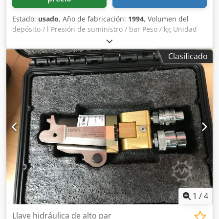
Estado:
usado
, Año de fabricación:
1994
, Volumen del
depósito / l Presión de suministro / bar Peso / kg Unidad
hidráulica HYDROPA 1ZP4N1-040/3 H2-2 008R
Dsdpfszmapcex Amgekr Caudal: 40/8 l/min Potencia: 5,5
Clasificado
kW p máx.: 60/210 bar
1
/
4
Llave hidráulica de alto par