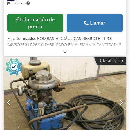
9.619 km
Información de
Llamar
precio
Estado:
usado
, BOMBAS HIDRÁULICAS REXROTH TIPO:
A4VSO250 LR26/10 FABRICADO EN ALEMANIA CANTIDAD: 3
UNIDADES Djdpfx Ajwxl Siemgokr PRECIO POR UNIDAD:
2.650 EUROS EX WORKS EN EXCELENTE ESTADO, LISTAS
Clasificado
PARA CARGAR