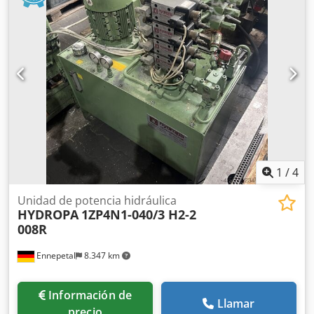
1
/
4
Unidad de potencia hidráulica
HYDROPA
1ZP4N1-040/3 H2-2
008R
Ennepetal
8.347 km
Información de
Llamar
precio