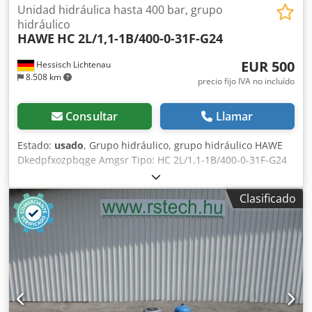
Unidad hidráulica hasta 400 bar, grupo
hidráulico
HAWE
HC 2L/1,1-1B/400-0-31F-G24
EUR 500
Hessisch Lichtenau
8.508 km
precio fijo IVA no incluído
Consultar
Llamar
Estado:
usado
, Grupo hidráulico, grupo hidráulico HAWE
Dkedpfxozpbqge Amgsr Tipo: HC 2L/1,1-1B/400-0-31F-G24
Bomba hidráulica integrada en el depósito Caudal: 1,1
l/min Potencia de la bomba hidráulica: 0,9 kW Bomba
Clasificado
hidráulica: 380 voltios, 50 Hz Presión hidráulica: máx. 400
bar - 1 electroválvula de 24 voltios Peso: aproximadamente
12 kg En buen estado