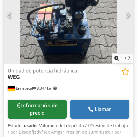
1
/
7
Unidad de potencia hidráulica
WEG
Ennepetal
8.347 km
Información de
Llamar
precio
Estado:
usado
, Volumen del depósito / l Presión de trabajo
/ bar Dksdpfjzdvf Iex Amgsr Presión de suministro / bar