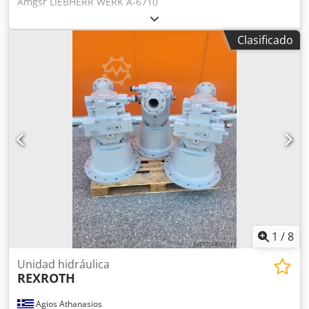
Amgsr LIEBHERR WERK A-6710
Clasificado
1
/
8
Unidad hidráulica
REXROTH
Agios Athanasios