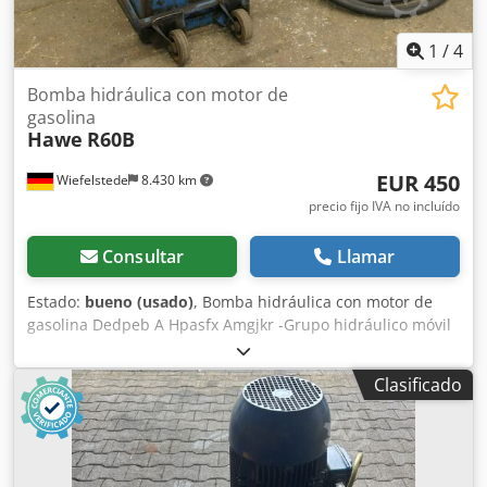
1
/
4
Bomba hidráulica con motor de
gasolina
Hawe
R60B
EUR 450
Wiefelstede
8.430 km
precio fijo IVA no incluído
Consultar
Llamar
Estado:
bueno (usado)
, Bomba hidráulica con motor de
gasolina Dedpeb A Hpasfx Amgjkr -Grupo hidráulico móvil
-Motor de gasolina: JLO L152 -Potencia: 4,4 kW -Bomba
hidráulica: Hawe R6.0 -Rendimiento: 4,3 l/min a 1450 rpm,
Clasificado
presión de 350 bares