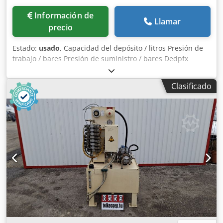
Información de
Llamar
precio
Estado:
usado
, Capacidad del depósito / litros Presión de
trabajo / bares Presión de suministro / bares Dedpfx
Aezdvfzjmgskr Peso / kg Espacio requerido,
aproximadamente / m
Clasificado