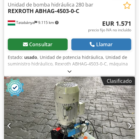
Unidad de bomba hidráulica 280 bar
REXROTH
ABHAG-4503-0-C
EUR 1.571
Tatabánya
9.115 km
precio fijo IVA no incluído
Consultar
Llamar
Estado:
usado
, Unidad de potencia hidráulica, Unidad de
suministro hidráulico, Rexroth ABHAG-4503-0-C, máquina
usada Fabricante: Rexroth Modelo: ABHAG-4503-0-C
Bomba: Rexroth A10VSO Tipo: Bomba de pistones axiales
Clasificado
Con regulador de presión y caudal, presión máxima de
trabajo: 280 bar Dsdpfoyuzinex Amgekr Dimensiones: 900
× 900 × 1350 mm Capacidad del depósito: 160 litros Peso:
400 kg Año de fabricación: 2016 Datos eléctricos: 400 V; 5,5
kW; 10,5 A