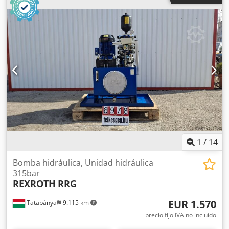
Tipo: QX24-008R ; PHHET Dimensiones totales: Dkodpfx
Amsyr Ihroger Ancho: 1420 mm Fondo: 860 mm Altura:
1770 mm Presión de trabajo: 350 bar Año de fabricación:
2017 Peso: 850 kg Datos eléctricos: 400 V; 11 kW; 20 A
Cilindros hidráulicos: 1. Dimensiones totales: 900 x 900 x
485 mm Peso: 1400 kg Fabricante: Schiess Defries Presión
de trabajo: 450 bar Capacidad de carga: 1000 toneladas
Diámetro: 710 mm 2. Dimensiones totales: 900 x 900 x 485
mm Peso: 1400 kg Fabricante: Schiess Defries Presión de
trabajo: 450 bar Capacidad de carga: 1000 toneladas
Diámetro: 710 mm
1
/
14
Bomba hidráulica, Unidad hidráulica
315bar
REXROTH
RRG
EUR 1.570
Tatabánya
9.115 km
precio fijo IVA no incluído