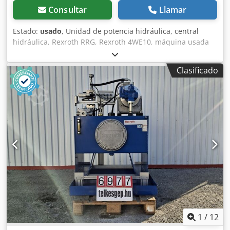
Consultar
Llamar
Estado:
usado
, Unidad de potencia hidráulica, central
hidráulica, Rexroth RRG, Rexroth 4WE10, máquina usada
Fabricante: Rexroth Modelo: RRG Dimensiones: 1050 × 560
× 1400 mm Capacidad del depósito: 160 dm³ Peso: 325 kg
Clasificado
Año de fabricación: 2011 Datos eléctricos: 400 V
Dksdeyuzihopfx Amgor Válvula: Bosch Rexroth 4WE10
Capaz de conmutación direccional y parada en cualquier
rango deseado Caudal: 100–120 L/min Tensión de control:
24 V Presión máxima: 315 bar
1
/
12