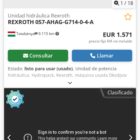
1
/
18
Unidad hidráulica Rexroth
REXROTH
057-AHAG-G714-0-4-A
EUR 1.571
Tatabánya
9.115 km
precio fijo IVA no incluído
Consultar
Llamar
Estado:
listo para usar (usado)
, Unidad de potencia
hidráulica, Hydropack, Rexroth, máquina usada Dksdpov
Dgtmofx Amgor Fabricante: Rexroth Tipo: 057-AHAG-G714-
0-4-A Dimensiones: 870 x 750 x 1570 mm Capacidad del
Clasificado
tanque: 160 litros Tipo de bomba: Rexroth PV7-1A/16, 160
bar Datos eléctricos: Motor ABB 380-420/220-240 V; 50 Hz;
1,2/2,1 A Número de válvulas: 14 piezas Tipo: Solenoide
REXROTH 4WE 6 D53/OFAG24NK4 4 vías Conexión DN6 24 V
CC