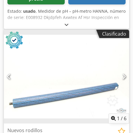
Estado:
usado
, Medidor de pH – pH-metro HANNA, número
de serie: E008932 Dkjdpfeh Axwtex Af Hsr Inspección en
vídeo en línea a través de Skype Nos complacería mucho
recibir su visita; tenemos más máquinas en stock.
Clasificado
Disponible de inmediato; se puede inspeccionar. En stock
en Emskirchen/Núremberg; se puede probar.
1
/
6
Nuevos rodillos