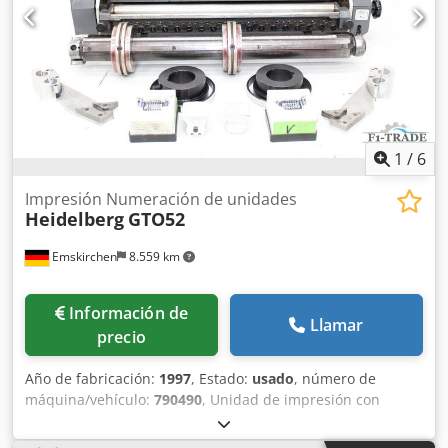
1
/
6
Impresión Numeración de unidades
Heidelberg
GTO52
Emskirchen
8.559 km
Información de
Llamar
precio
Año de fabricación:
1997
, Estado:
usado
, número de
máquina/vehículo:
790490
, Unidad de impresión con
dispositivo de numeración / Imprinting Unidad de
Numeración Heidelberg GTO52Año 1997 - SN. 790490