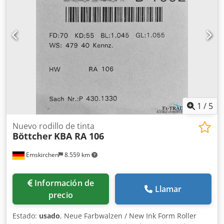
problemas de impresión en sistemas de humectación
convencionales y con alcohol Dodpfsztfkrex Af Hokr
aumenta la calidad de la impresión, produce puntos más
nítidos y colores más claros sin la necesidad de utilizar
alcohol isopropílico. Póngase en contacto con nosotros
para determinar sus necesidades.
1
/
5
Nuevo rodillo de tinta
Böttcher
KBA RA 106
Emskirchen
8.559 km
Información de
Llamar
precio
Estado:
usado
, Neue Farbwalzen / New Ink Form Roller