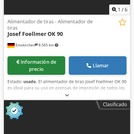
1
/
6
Alimentador de tiras - Alimentador de
tiras
Josef Foellmer
OK 90
Emskirchen
8.565 km
Información de
Llamar
precio
Estado:
usado
, El alimentador de tiras Josef Foellmer OK 90
es ideal para su uso en prensas de impresión de todos los
fabricantes. Compatible con máquinas Heidelberg SM52,
SM74, SM102, XL106 y CD102. Inserción de tiras - Inserter
Clasificado
de pestañas Josef Foellmer OK 90 Año 1998 - Nº de serie
91882 Inserter de pestañas móvil sobre ruedas Altura
regulable Dkedpfx Afoxp H Uqe Hjr Alimentador de tiras
apto para todo tipo de máquinas de impresión Inspección
por vídeo online a través de WhatsApp, MS Zoom o