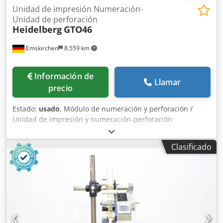
Unidad de impresión Numeración-
Unidad de perforación
Heidelberg
GTO46
Emskirchen
8.559 km
Información de
Llamar
precio
Estado:
usado
, Módulo de numeración y perforación /
Unidad de impresión y numeración-perforación
Heidelberg GTO46. Unidad de impresión y numeración-
perforación para Heidelberg GTO46. Inspección por vídeo
Clasificado
en línea mediante Skype. Dksdpfx Afjh Ayf Ne Her Nos
complacería mucho recibir su visita; tenemos más
máquinas en stock. Disponible de inmediato; se puede
inspeccionar. En stock en Emskirchen/Núremberg; se
puede probar.