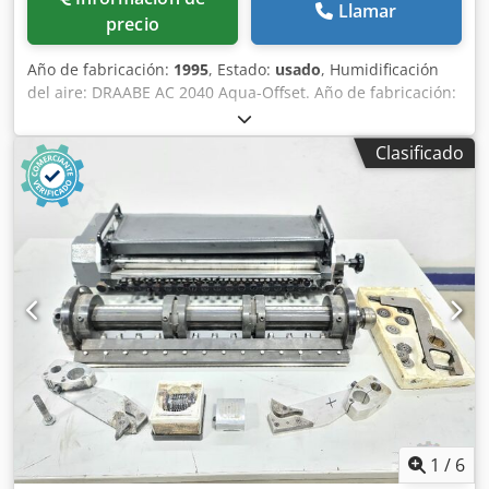
Llamar
precio
Año de fabricación:
1995
, Estado:
usado
, Humidificación
del aire: DRAABE AC 2040 Aqua-Offset. Año de fabricación:
1995. Número de serie: 20. Inspección por vídeo en línea a
través de Skype. Nos complacería mucho su visita;
Clasificado
tenemos más máquinas en stock. Dkedeh Ax Sgepfx Af Hjr
Disponible inmediatamente; se puede inspeccionar. En
stock en Emskirchen/Núremberg; se puede probar.
1
/
6