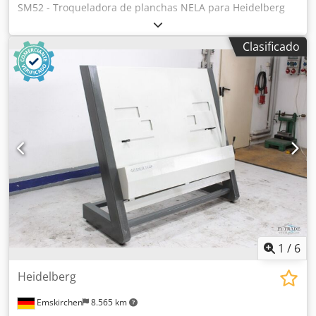
SM52 - Troqueladora de planchas NELA para Heidelberg
SM52 Dksdpoy Apxbefx Af Her Troqueladora de planchas /
Plate Punch NELA SM 52 Año de fabricación: 2003 - Nº de
Clasificado
serie: 5302/40 Troqueladora de planchas para Heidelberg
SM52 Troqueladora de planchas para Heidelberg SM52
Inspección por vídeo online vía WhatsApp - MS Zoom -
Telegram En stock en Emskirchen/Núremberg - Disponible
de inmediato - Se puede probar
1
/
6
Heidelberg
Emskirchen
8.565 km