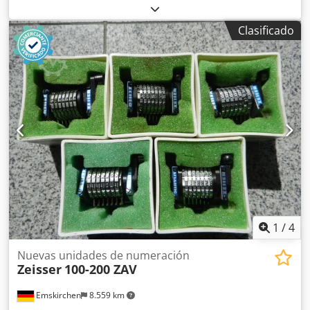
xx099-1 Unidades de numeración Leibinger Gradsteller,
para retroceso / en línea recta, para retroceso xx099-2
Clasificado
Unidades de numeración Leibinger Gradsteller, para
avance / en línea recta, para avance xx099-3 Unidades de
numeración Leibinger Quersteller, para retroceso /
cóncavo, para retroceso xx099-4 Unidades de numeración
Leibinger Quersteller, para avance / cóncavo, para avance
Inspección en línea mediante vídeo por Skype Dodpsh Ayd
Sefx Af Hekr Nos complacería mucho su visita; tenemos
más máquinas en stock. Disponibles de inmediato; se
pueden inspeccionar. En stock en Emskirchen/Núremberg;
se pueden probar.
1
/
4
Nuevas unidades de numeración
Zeisser
100-200 ZAV
Emskirchen
8.559 km