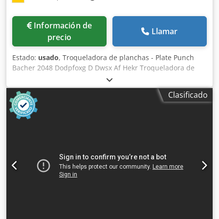
Información de
Llamar
precio
Estado:
usado
, Troqueladora de planchas - Plate Punch
Bacher 2048 Dodpfoxg D Dwsx Af Hekr Troqueladora de
planchas / Plate Punch Bacher 2048 Número de serie 277
Troqueladora de planchas para Heidelberg SM74, SORM
Clasificado
Plate Punch para Heidelberg SM74, SORM Inspección por
vídeo online vía WhatsApp - MS Zoom - Telegram En stock
en Emskirchen/Núremberg - Disponible de inmediato - Se
puede probar