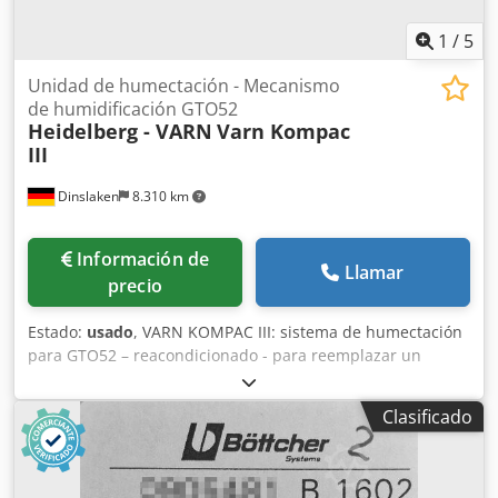
1
/
5
Unidad de humectación - Mecanismo
de humidificación GTO52
Heidelberg - VARN
Varn Kompac
III
Dinslaken
8.310 km
Información de
Llamar
precio
Estado:
usado
, VARN KOMPAC III: sistema de humectación
para GTO52 – reacondicionado - para reemplazar un
sistema de humectación VARN defectuoso - para la
modernización de un sistema de humectación
Clasificado
convencional; piezas de adaptación disponibles Se ofrecen
2 unidades: 1 unidad: totalmente reacondicionada 1
unidad: aún no reacondicionada VARN Kompac mejora el
rendimiento de su máquina de impresión elimina los