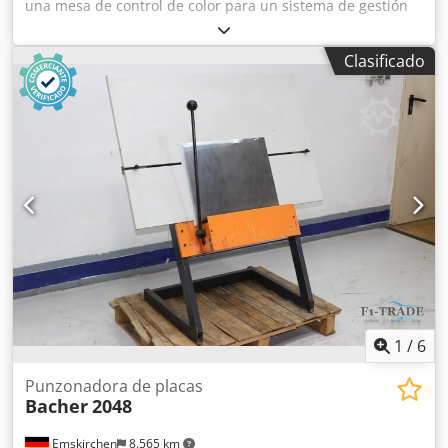
una mesa de control de color para un sistema de gestión
de color preciso. Mesa de comprobación de color / Ink
Proof Table Just Normlicht Color-Control Professional
Clasificado
Dimensiones de la mesa: 940 x 680 mm 5 cajones (An/L/Al):
90 x 70 x 12 cm Inspección de vídeo online por WhatsApp -
MS Zoom - Telegram Dkedsyuzf Aspfx Af Hsr En stock en
Emskirchen/Núremberg - Disponible de inmediato - Se
puede probar
1
/
6
Punzonadora de placas
Bacher
2048
Emskirchen
8.565 km