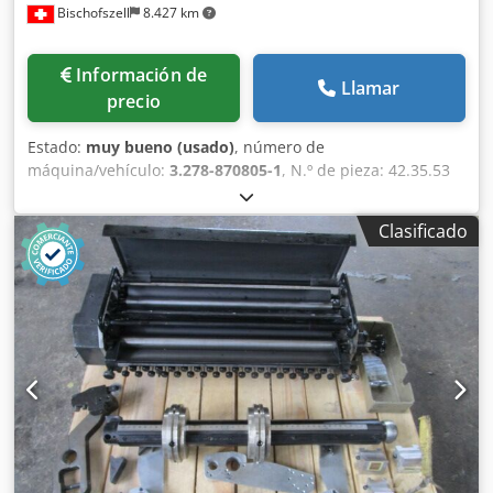
Bischofszell
8.427 km
Información de
Llamar
precio
Estado:
muy bueno (usado)
, número de
máquina/vehículo:
3.278-870805-1
, N.º de pieza: 42.35.53
Datos técnicos y descripción: véase las imágenes. Dedpfx
Ash Eii Tof Hokr
Clasificado