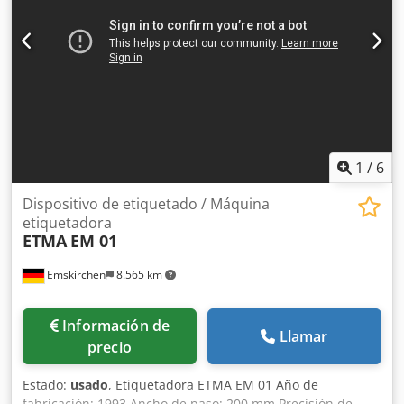
Telegram En stock en Emskirchen/Núremberg - Disponible
inmediatamente - Se puede probar
1
/
6
Dispositivo de etiquetado / Máquina
etiquetadora
ETMA
EM 01
Emskirchen
8.565 km
Información de
Llamar
precio
Estado:
usado
, Etiquetadora ETMA EM 01 Año de
fabricación: 1993 Ancho de paso: 200 mm Precisión de