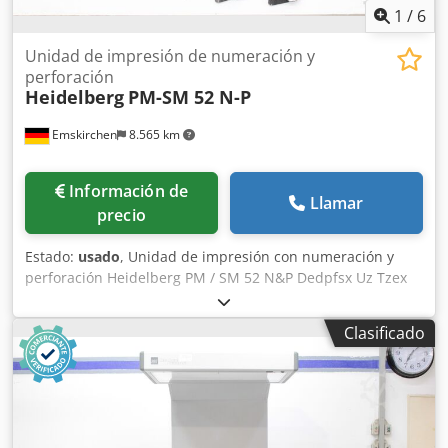
1
/
6
Unidad de impresión de numeración y
perforación
Heidelberg
PM-SM 52 N-P
Emskirchen
8.565 km
Información de
Llamar
precio
Estado:
usado
, Unidad de impresión con numeración y
perforación Heidelberg PM / SM 52 N&P Dedpfsx Uz Tzex
Af Hokr Unidad de impresión con sistema de numeración y
perforación / Imprinting Unit Numbering- & Perforation
Clasificado
Unit Heidelberg PM / SM 52 N&P Año 2001 – Nº Serie:
361748 Unidad de impresión / Imprinting Unit Eje
numerador con 4 anillos de montaje 2 brazos de
perforación 2 numeradores 1 leva izquierda y derecha
Inspección en vídeo online por WhatsApp – MS Zoom –
Telegram En stock en Emskirchen/Núremberg – Disponible