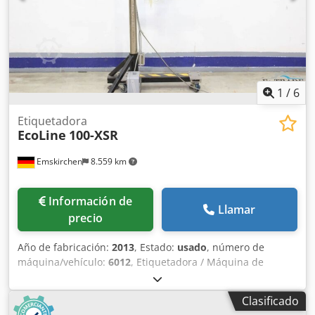
1
/
6
Etiquetadora
EcoLine
100-XSR
Emskirchen
8.559 km
Información de
Llamar
precio
Año de fabricación:
2013
, Estado:
usado
, número de
máquina/vehículo:
6012
, Etiquetadora / Máquina de
etiquetado EcoLine 100-XSR, año de fabricación / Year 2013
- Número de serie / Serial-No. 6012 Ancho de banda /
Clasificado
Bandwidth 100 mm Precisión de parada / Stopping