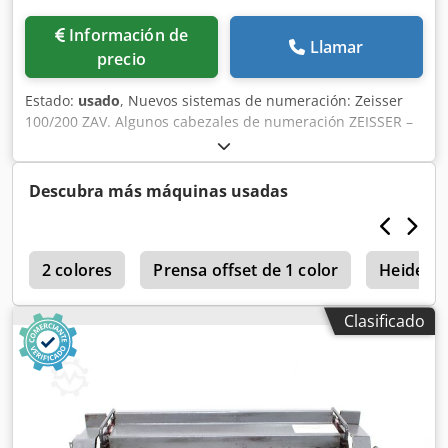
Información de
Llamar
precio
Estado:
usado
, Nuevos sistemas de numeración: Zeisser
100/200 ZAV. Algunos cabezales de numeración ZEISSER –
NUEVOS. Djdeh Ax Hxjpfx Af Hekr Inspección en línea
mediante videoconferencia a través de Skype. Nos
encantaría recibir su visita; tenemos más máquinas en
Descubra más máquinas usadas
stock. Disponibles de inmediato; se pueden inspeccionar.
En stock en Emskirchen/Núremberg; se pueden probar.
d
2 colores
Prensa offset de 1 color
Heidelbe
Clasificado