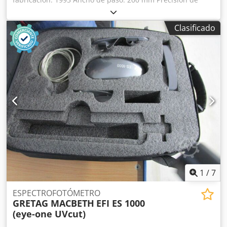
parada: +/- 0,5 mm Longitud mínima de etiqueta: 10 mm
Ancho mínimo de etiqueta: 10 mm Inspección por vídeo
Clasificado
online vía WhatsApp - MS Zoom - Telegram En stock en
Emskirchen/Núremberg – Disponible de inmediato – Se
puede probar Dkodpfx Aoxnb E Isf Hor
1
/
7
ESPECTROFOTÓMETRO
GRETAG MACBETH
EFI ES 1000
(eye-one UVcut)