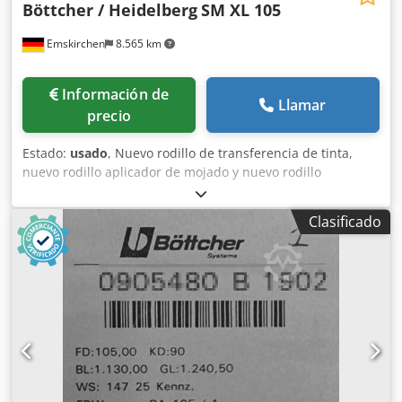
Böttcher / Heidelberg
SM XL 105
Emskirchen
8.565 km
Información de
Llamar
precio
Estado:
usado
, Nuevo rodillo de transferencia de tinta,
nuevo rodillo aplicador de mojado y nuevo rodillo
dosificador de mojado Nuevo rodillo de transferencia de
tinta, nuevo rodillo aplicador de mojado y nuevo rodillo
Clasificado
dosificador de mojado para Heidelberg SM XL 105 0902004
A 1812 (x5) - Nuevo rodillo de transferencia de tinta - Nº de
pieza F2.009.120F/07 - Identif. ROJO Dkedpfxoyuy Nas Af
Hsr 0902014 A 1405 (x2) - Nuevo rodillo aplicador de
mojado - Nº de pieza F2.030.301F/05 - Sin identificación
0902014 A 1404 (x1) - Nuevo rodillo aplicador de mojado -
Nº de pieza F2.030.301F/05 - Sin identificación 0902014 A
1411 (x1) - Rodillo aplicador de mojado - Nº de pieza
F2.030.301F/05 - Sin identificación 0902012 A 1405 (x1) -
Rodillo dosificador de mojado Pro Aqualis - Nº de pieza