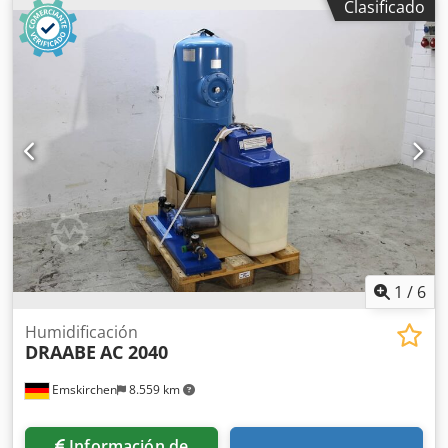
Clasificado
Eindruckwerk / Imprinting Unit Nummerierwelle mit 2
Sitzringen / Eje numerador con 2 anillos de montaje 2
Nummerierwerke / 2 Cajas de numeración 1 Schaltkurve
links und rechts / 1 leva izquierda y derecha Online-Video-
Inspección por Skype-Video Estaremos encantados de
recibir su visita - más máquinas en Stock Disponible de
inmediato - Puede ser inspeccionado En Stock Emskirchen
/ Nuremberg - Se puede probar Dedpfxorttuds Af Hekr
1
/
6
Humidificación
DRAABE
AC 2040
Emskirchen
8.559 km
Información de