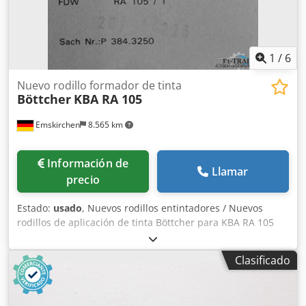
F2.030.510F/03 - Sin identificación Inspección por vídeo
online vía WhatsApp - MS Zoom - Telegram En stock en
Emskirchen/Núremberg - Disponible de inmediato - Se
puede probar
1
/
6
Nuevo rodillo formador de tinta
Böttcher
KBA RA 105
Emskirchen
8.565 km
Información de
Llamar
precio
Estado:
usado
, Nuevos rodillos entintadores / Nuevos
rodillos de aplicación de tinta Böttcher para KBA RA 105
Nuevos rodillos entintadores / Nuevos rodillos de
aplicación de tinta Fabricante: Böttcher Rodillo Böttcher
Clasificado
KBA RA 105 0905480 B 1902 Rodillo Böttcher KBA RA 105
0905495 B 1903 Rodillo Böttcher KBA RA 105 0905473 B
1703 Rodillo Böttcher KBA RA 105 0905472 B 1702 Rodillo