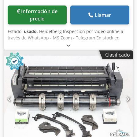
Información de
Llamar
precio
Estado:
usado
, Heidelberg Inspección por vídeo online a
través de WhatsApp - MS Zoom - Telegram En stock en
Emskirchen/Núremberg - Disponible de inmediato - Se
puede probar Dodpfxezbaa Ej Af Hskr
Clasificado