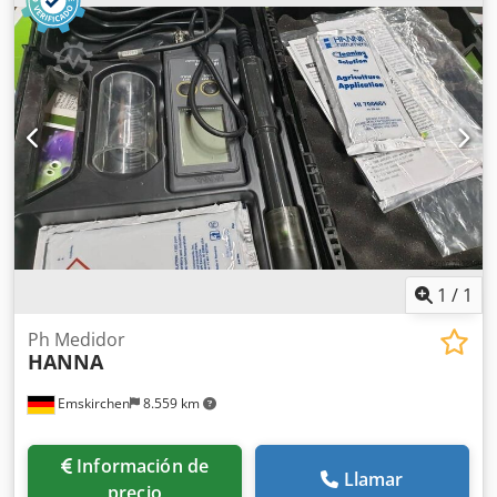
accuracy +/- 0,5 mm Longitud de las etiquetas / Label
length mín. 10 mm Dkedpfxelgz U So Af Hsr Ancho de las
etiquetas / Label width mín. 10 mm Diámetro interior del
rollo de etiquetas / Inside diameter of label roll 40/76 mm
Diámetro exterior del rollo de etiquetas / Outer diameter
of label roll 300 mm Tensión de red / Voltage 115/230 V,
50/60 Hz Consumo de energía / Power consumption 400 VA
Certificación / Certification CE Protección IP: IP44 (opcional
IP54) Inspección por vídeo en línea a través de Skype Nos
complacerá mucho su visita. Tenemos más máquinas en
stock. Disponible de inmediato. Se puede inspeccionar. En
stock en Emskirchen / Núremberg. Se puede probar.
1
/
1
Ph Medidor
HANNA
Emskirchen
8.559 km
Información de
Llamar
precio