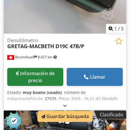
1
/
5
Densitómetro
GRETAG-MACBETH
D19C 47B/P
Bischofszell
8.427 km
Información de
Llamar
precio
Estado:
muy bueno (usado)
, número de
máquina/vehículo:
27639
, Pieza: 3265 - 36.21.43 Dkodpfx
Aeymnlaef Her
Clasificado
Guardar búsqueda