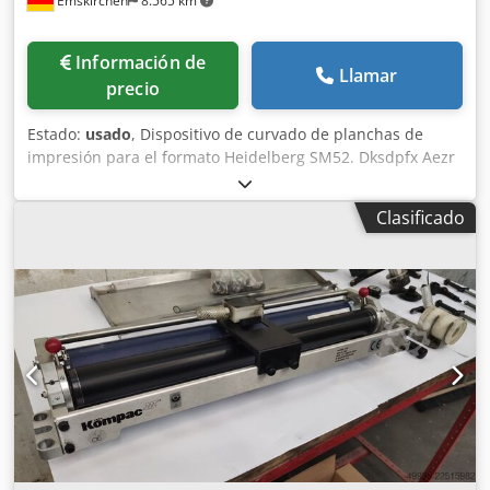
Emskirchen
8.565 km
Información de
Llamar
precio
Estado:
usado
, Dispositivo de curvado de planchas de
impresión para el formato Heidelberg SM52. Dksdpfx Aezr
N Tujf Hor Dispositivo de curvado de planchas de
impresión - NELA GS. Año de fabricación: 1997 - Número
Clasificado
de serie: 1144/41 Dispositivo de curvado de planchas de
impresión para el formato Heidelberg SM52. Inspección en
vídeo en línea a través de WhatsApp, MS Zoom o Telegram.
En stock en Emskirchen/Núremberg - Disponible
inmediatamente - Se puede probar.