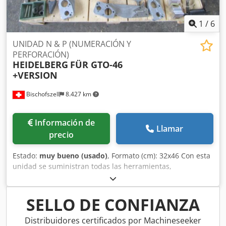
1
/
6
UNIDAD N & P (NUMERACIÓN Y
PERFORACIÓN)
HEIDELBERG
FÜR GTO-46
+VERSION
Bischofszell
8.427 km
Información de
Llamar
precio
Estado:
muy bueno (usado)
, Formato (cm): 32x46 Con esta
unidad se suministran todas las herramientas,
herramientas de ranurado y perforación, así como los
correspondientes soportes. Dkjdpfxeh Eikme Af Hjr (véase
las imágenes)
SELLO DE CONFIANZA
Distribuidores certificados por Machineseeker