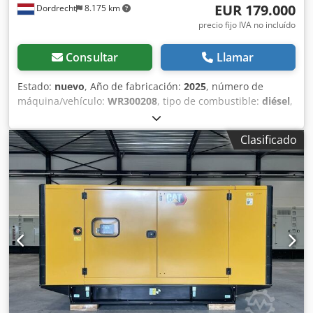
EUR 179.000
Dordrecht
8.175 km
precio fijo IVA no incluído
Consultar
Llamar
Estado:
nuevo
, Año de fabricación:
2025
, número de
máquina/vehículo:
WR300208
, tipo de combustible:
diésel
,
potencia:
1.000 kW (1.359,62 CV)
, fabricante de motores:
Caterpillar C32
, Uso previsto: Construcción Peso en vacío:
Clasificado
6.985 kg Potencia del generador: 1.250 kVA Dcedpfxjxq Up
Eo Aqrek Dimensiones del espacio de carga: 464 x 168 x
216 cm Marcado CE: sí País de fabricación: EE. UU. Póngase
en contacto con el equipo de DPX para más información. =
Opciones y accesorios adicionales = - Panel de control