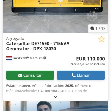
1
/
15
Agregado
Caterpillar
DE715E0 - 715kVA
Generator - DPX-18030
EUR 110.000
Dordrecht
8.175 km
precio fijo IVA no incluído
Consultar
Llamar
Estado:
nuevo
, Año de fabricación:
2025
, número de
máquina/vehículo:
CAT00C18A2S400367
, tipo de
combustible:
diésel
, fabricante de motores:
Caterpillar
C18
, Finalidad de uso: Construcción Peso en vacío: 5.952 kg
Dsdpoy Ttpfsfx Aqrjck Potencia del generador: 715 kVA