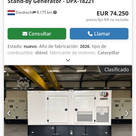
Stand-by Generator - DPX-18221
EUR 74.250
Dordrecht
8.175 km
precio fijo IVA no incluído
Consultar
Llamar
Estado:
nuevo
, Año de fabricación:
2026
, tipo de
combustible:
diésel
, fabricante de motores:
Caterpillar
C13
, Uso previsto: construcción Peso en vacío: 3886 kg
Potencia del generador: 550 kVA Dcodpfx Ajxvk Hwsqrok
Clasificado
Dimensiones de la zona de carga: 477 x 163 x 236 cm
Marcado CE: sí Condiciones de entrega: EXW Capacidad
del depósito de agua: 721 l País de fabricación: CN Para
obtener más información, póngase en contacto con el
equipo de DPX. = Opciones y accesorios adicionales = -
Batería - Panel de control - Techo de acero - Cisterna