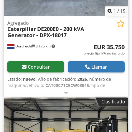
1
/
15
Agregado
Caterpillar
DE200E0 - 200 kVA
Generator - DPX-18017
EUR 35.750
Dordrecht
8.175 km
precio fijo IVA no incluído
Consultar
Llamar
Estado:
nuevo
, Año de fabricación:
2026
, número de
máquina/vehículo:
CAT00C71CECW08545
, tipo de
combustible:
diésel
, fabricante de motores:
Caterpillar
C7.1
, Uso previsto: Construcción Peso en vacío: 2.203 kg
Clasificado
Potencia del generador: 200 kVA Dimensiones del
compartimento de carga: 352 x 133 x 181 cm Marcado CE:
sí Capacidad del depósito de agua: 418 l País de
fabricación: Reino Unido Contacte con el equipo DPX para
obtener más información. = Otras opciones y accesorios = -