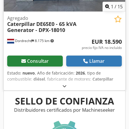
1
/
15
Agregado
Caterpillar
DE65E0 - 65 kVA
Generator - DPX-18010
EUR 18.590
Dordrecht
8.175 km
precio fijo IVA no incluído
Consultar
Llamar
Estado:
nuevo
, Año de fabricación:
2026
, tipo de
combustible:
diésel
, fabricante de motores:
Caterpillar
C3.3
, Propósito de uso: Construcción Peso en vacío: 1.250
kg Potencia del generador: 65 kVA Dimensiones del
compartimento de carga: 230 x 113 x 162 cm Marcado CE:
SELLO DE CONFIANZA
sí Dedpfezcufljx Aqreck Capacidad del depósito de agua:
219 l País de fabricación: China Para más información,
Distribuidores certificados por Machineseeker
póngase en contacto con el equipo de DPX. = Otras
opciones y accesorios = - Batería - Panel de control - Techo
de acero - Cisterna