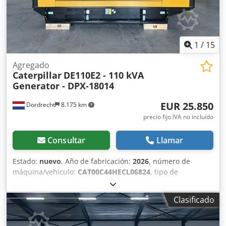
1
/
15
Agregado
Caterpillar
DE110E2 - 110 kVA
Generator - DPX-18014
EUR 25.850
Dordrecht
8.175 km
precio fijo IVA no incluído
Consultar
Llamar
Estado:
nuevo
, Año de fabricación:
2026
, número de
máquina/vehículo:
CAT00C44HECL06824
, tipo de
combustible:
diésel
, fabricante de motores:
Caterpillar
C4.4
, Propósito de uso: Construcción Peso en vacío: 1.547
Clasificado
kg Potencia del generador: 110 kVA Dimensiones del
compartimento de carga: 277 x 113 x 153 cm Marcado CE:
sí Volumen del depósito de agua: 250 l Contacte al equipo