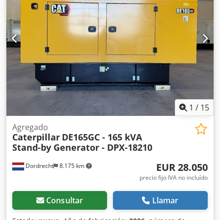
fabricación: Reino Unido Contacte al equipo DPX para
obtener más información. = Otras opciones y accesorios = -
Batería - Cuadro de control - Techo de acero - Depósito
Dcodpfxsw Thn Uj Aqrjk
1
/
15
Agregado
Caterpillar
DE165GC - 165 kVA
Stand-by Generator - DPX-18210
EUR 28.050
Dordrecht
8.175 km
precio fijo IVA no incluído
Consultar
Llamar