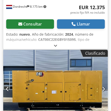
EUR 12.375
Dordrecht
8.175 km
precio fijo IVA no incluído
Consultar
Llamar
Estado:
nuevo
, Año de fabricación:
2024
, número de
máquina/vehículo:
CAT00C22EGBY015095
, tipo de
combustible:
diésel
, fabricante de motores:
Caterpillar
C2.2
, Uso previsto: construcción Peso en vacío: 706 kg
Clasificado
Potencia del generador: 18 kVA Dimensiones de la zona de
carga: 171 x 88 x 127 cm Marcado CE: sí Capacidad del
depósito de agua: 55 l País de fabricación: CN Para obtener
más información, póngase en contacto con el equipo de
DPX. Dcodpfx Ajzc Dvyoqrsk = Opciones y accesorios
adicionales = - Batería - Panel de control - Techo de acero -
Cisterna