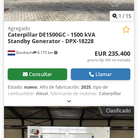
1
/
15
Agregado
Caterpillar
DE1500GC - 1500 kVA
Standby Generator - DPX-18228
EUR 235.400
Dordrecht
8.175 km
precio fijo IVA no incluído
Consultar
Llamar
Estado:
nuevo
, Año de fabricación:
2025
, tipo de
combustible:
diésel
, fabricante de motores:
Caterpillar
C32
, Uso previsto: Construcción Peso en vacío: 11.481 kg
Potencia del generador: 1.500 kVA Dimensiones del
Clasificado
compartimento de carga: 667 x 245 x 279 cm Dcjdpsx
Dqnksfx Aqrek Marcado CE: sí Capacidad del depósito de
agua: 1000 l Póngase en contacto con el equipo de DPX
para obtener más información. = Más opciones y