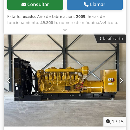
Consultar
Llamar
Estado:
usado
, Año de fabricación:
2009
, horas de
funcionamiento:
49.800 h
, número de máquina/vehículo:
CAT0000LGZN00768
, tipo de combustible:
gas
, fabricante
de motores:
Caterpillar G3520C
, Uso previsto: construcción
Clasificado
Peso en vacío: 17 500 kg Potencia del generador: 2150 kVA
Dedpfxjzpdn Ie Aqrsck Dimensiones de la zona de carga: 7
x 2 x 27 cm Póngase en contacto con el equipo de DPX para
obtener más información. = Opciones y accesorios
adicionales = - Panel de control
1
/
15