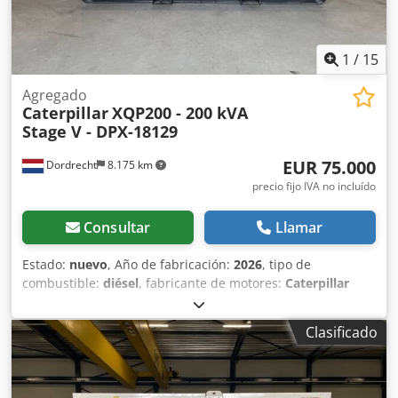
1
/
15
Agregado
Caterpillar
XQP200 - 200 kVA
Stage V - DPX-18129
EUR 75.000
Dordrecht
8.175 km
precio fijo IVA no incluído
Consultar
Llamar
Estado:
nuevo
, Año de fabricación:
2026
, tipo de
combustible:
diésel
, fabricante de motores:
Caterpillar
C7.1
, Uso previsto: construcción Peso en vacío: 4487 kg
Potencia del generador: 200 kVA Dodpfxjzc Dwds Aqrjck
Clasificado
Dimensiones del compartimento de carga: 409 x 142 x 235
cm Certificación CE: sí Nivel de emisiones: Fase V / Nivel IV
final Capacidad del depósito de agua: 822 l País de
fabricación: CN Para obtener más información, póngase en