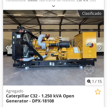
combustible:
diésel
, fabricante de motores:
Cat 4.4
, Uso
previsto: construcción Peso en vacío: 2.527 kg Potencia del
generador: 115 kVA Dimensiones de la zona de carga: 297
Clasificado
x 115 x 207 cm Marcado CE: sí Nivel de emisiones: Etapa V
/ Nivel IV final Capacidad del depósito de agua: 518 l País
de fabricación: CN Para obtener más información, póngase
en contacto con el equipo de DPX. Dodpfozc Dv Hsx Aqreck
= Opciones y accesorios adicionales = - Batería - Panel de
control - Techo de acero - Cisterna
1
/
15
Agregado
Caterpillar
C32 - 1.250 kVA Open
Generator - DPX-18108