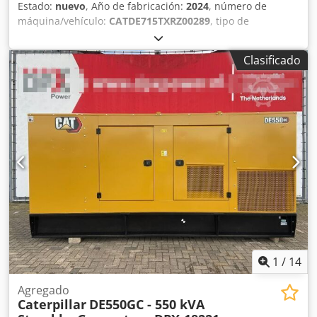
Estado:
nuevo
, Año de fabricación:
2024
, número de
máquina/vehículo:
CATDE715TXRZ00289
, tipo de
combustible:
diésel
, fabricante de motores:
Caterpillar
C15
, Propósito de uso: Construcción Dsdpfx Aexvk H
Clasificado
Rsqreck Peso en vacío: 4.832 kg Potencia del generador:
715 kVA Dimensiones del compartimiento de carga: 499 x
187 x 229 cm Marcado CE: sí Capacidad del tanque de
agua: 910 l País de fabricación: CN Póngase en contacto
con el equipo de DPX para más información. = Más
opciones y accesorios = - Batería - Panel de control - Techo
de acero - Cisterna
1
/
14
Agregado
Caterpillar
DE550GC - 550 kVA