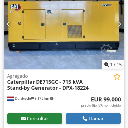
información. = Más opciones y accesorios = - Batería -
Cuadro de control - Techo de acero - Cisternas
1
/
15
Agregado
Caterpillar
DE715GC - 715 kVA
Stand-by Generator - DPX-18224
EUR 99.000
Dordrecht
8.175 km
precio fijo IVA no incluído
Consultar
Llamar