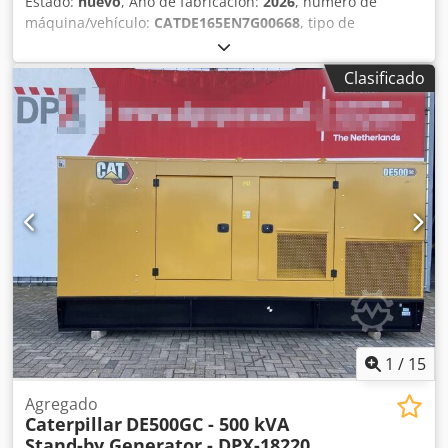
Estado:
nuevo
, Año de fabricación:
2026
, número de
máquina/vehículo:
CATDE165EN7G00668
, tipo de
combustible:
diésel
, fabricante de motores:
Caterpillar
C7.1
, Uso previsto: Construcción Peso en vacío: 1.926 kg
Clasificado
Potencia del generador: 165 kVA Dedpfx Ajwrwk Doqrsck
Dimensiones del compartimento de carga: 334 x 117 x 175
cm Marcado CE: sí Volumen del depósito de agua: 325 l
Póngase en contacto con el equipo de DPX para más
información. = Otras opciones y accesorios = - Batería -
Panel de control - Techo de acero - Depósito
1
/
15
Agregado
Caterpillar
DE500GC - 500 kVA
Stand-by Generator - DPX-18220