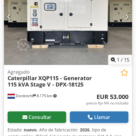
accesorios = - Batería - Cuadro de control - Techo de acero
- Depósito
1
/
15
Agregado
Caterpillar
XQP115 - Generator
115 kVA Stage V - DPX-18125
EUR 53.000
Dordrecht
8.175 km
precio fijo IVA no incluído
Consultar
Llamar
Estado:
nuevo
, Año de fabricación:
2026
, tipo de