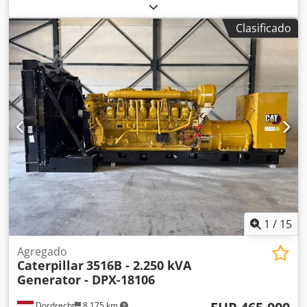
combustible:
diésel
, potencia:
1.280 kW (1.740,31 CV)
,
fabricante de motores:
Caterpillar 3512B
, Uso previsto:
Clasificado
Construcción Peso en vacío: 14.000 kg Potencia del
generador: 1.600 kVA Dimensiones del compartimento de
carga: 572 x 208 x 222 cm Marcado CE: sí Estado general:
muy bueno Dcedpfxewvdvuo Aqrjk Estado técnico: muy
bueno Estado visual: muy bueno Póngase en contacto con
el equipo de DPX para más información. = Opciones y
equipamiento adicional = - Batería - Cuadro de control
1
/
15
Agregado
Caterpillar
3516B - 2.250 kVA
Generator - DPX-18106
Dordrecht
8.175 km