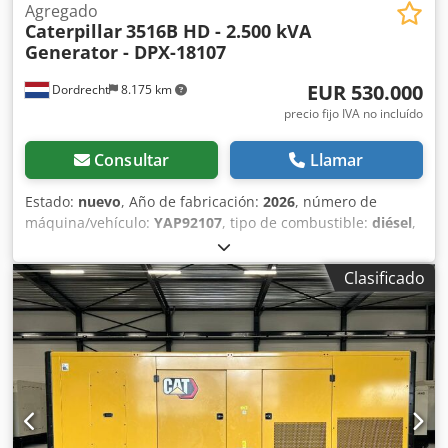
Agregado
Caterpillar
3516B HD - 2.500 kVA
Generator - DPX-18107
EUR 530.000
Dordrecht
8.175 km
precio fijo IVA no incluído
Consultar
Llamar
Estado:
nuevo
, Año de fabricación:
2026
, número de
máquina/vehículo:
YAP92107
, tipo de combustible:
diésel
,
fabricante de motores:
Caterpillar 3516B HD
, Propósito de
uso: Construcción Peso en vacío: 18.290 kg Potencia del
Clasificado
generador: 2.500 kVA Dimensiones del espacio de carga:
638 x 229 x 237 cm Certificación CE: sí Póngase en contacto
con el equipo de DPX para obtener más información.
Dedpsy R I D Sjfx Aqrjck = Opciones y accesorios
adicionales = - Panel de control