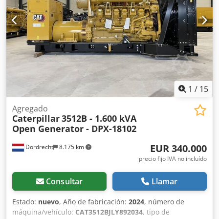
Batería - Cuadro de mando - Techo de acero
Dcsdpfjwvdxpsx Aqrok - Cisterna
1
/
15
Agregado
Caterpillar
3512B - 1.600 kVA
Open Generator - DPX-18102
EUR 340.000
Dordrecht
8.175 km
precio fijo IVA no incluído
Consultar
Llamar
Estado:
nuevo
, Año de fabricación:
2024
, número de
máquina/vehículo:
CAT3512BJLY892034
, tipo de