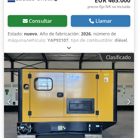
EUR 465.000
precio fijo IVA no incluído
Consultar
Llamar
Estado:
nuevo
, Año de fabricación:
2026
, número de
máquina/vehículo:
YAP92107
, tipo de combustible:
diésel
,
fabricante de motores:
Caterpillar 3516B
, Uso previsto:
construcción Peso en vacío: 14.470 kg Potencia del
Clasificado
generador: 2.250 kVA Dimensiones del compartimento de
carga: 593 x 229 x 237 cm Dsdpjy Ttz Uefx Aqreck Marcado
CE: sí País de fabricación: DE Póngase en contacto con el
equipo de DPX para más información. = Opciones y
equipamiento adicional = - Panel de control