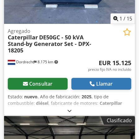
1
/
15
Agregado
Caterpillar
DE50GC - 50 kVA
Stand-by Generator Set - DPX-
18205
EUR 15.125
Dordrecht
8.175 km
precio fijo IVA no incluído
Consultar
Llamar
Estado:
nuevo
, Año de fabricación:
2025
, tipo de
combustible:
diésel
, fabricante de motores:
Caterpillar
C3.3
, Uso previsto: Construcción Peso en vacío: 889 kg
Potencia del generador: 50 kVA Dimensiones del
Clasificado
compartimento de carga: 230 x 96 x 140 cm Dcjdpoy R I
Htefx Aqrok Certificación CE: sí Capacidad del depósito de
agua: 103 l Contacte con el equipo de DPX para más