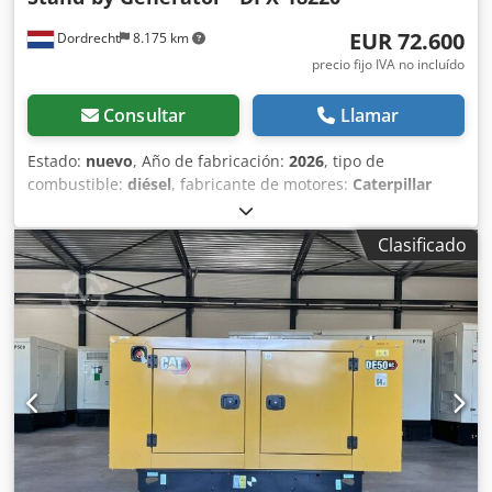
EUR 72.600
Dordrecht
8.175 km
precio fijo IVA no incluído
Consultar
Llamar
Estado:
nuevo
, Año de fabricación:
2026
, tipo de
combustible:
diésel
, fabricante de motores:
Caterpillar
C13
, Uso previsto: Construcción Peso en vacío: 2.924 kg
Potencia del generador: 500 kVA Dimensiones del
Clasificado
compartimento de carga: 310 x 134 x 217 cm Marcado CE:
sí Nivel de emisiones: Stage II / Tier II Condiciones de
entrega: EXW Capacidad del tanque de agua: 721 l
Contacte al equipo de DPX para más información. = Otras
opciones y accesorios = Dcjdpfx Aqjxvk Hksrjk - Batería -
Panel de control - Techo de acero - Cisterna