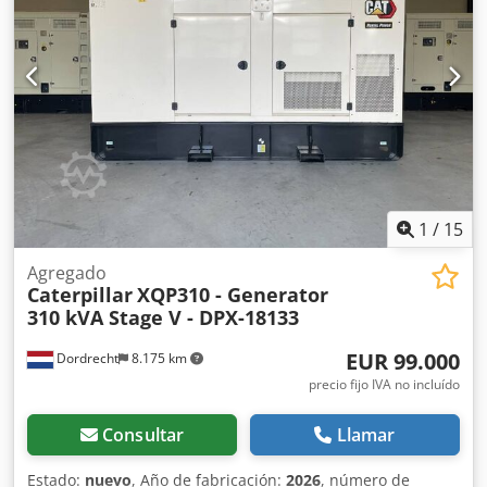
contacto con el equipo de DPX. = Opciones y accesorios
adicionales = - Batería - Panel de control - Cisterna
1
/
15
Agregado
Caterpillar
XQP310 - Generator
310 kVA Stage V - DPX-18133
EUR 99.000
Dordrecht
8.175 km
precio fijo IVA no incluído
Consultar
Llamar
Estado:
nuevo
, Año de fabricación:
2026
, número de