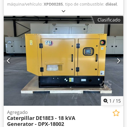
máquina/vehículo:
XPD00285
, tipo de combustible:
diésel
,
fabricante de motores:
Cat C9.3B
, Finalidad: Construcción
Peso en vacío: 4.784 kg Potencia del generador: 310 kVA
Clasificado
Dimensiones del compartimento de carga: 409 x 151 x 228
cm Marcado CE: sí Nivel de emisiones: Stage V / Tier IV
final Capacidad del depósito de agua: 667 l País de
fabricación: CN Contacte al equipo de DPX para más
información. Dcodpfx Aozc Dwqoqrok = Otras opciones y
accesorios = - Batería - Panel de control - Techo de acero -
Cisterna
1
/
15
Agregado
Caterpillar
DE18E3 - 18 kVA
Generator - DPX-18002