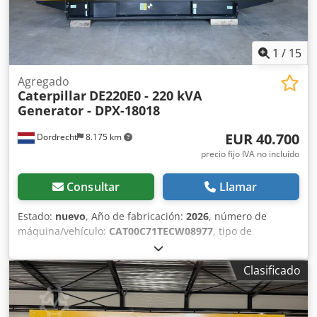
1
/
15
Agregado
Caterpillar
DE220E0 - 220 kVA
Generator - DPX-18018
EUR 40.700
Dordrecht
8.175 km
precio fijo IVA no incluído
Consultar
Llamar
Estado:
nuevo
, Año de fabricación:
2026
, número de
máquina/vehículo:
CAT00C71TECW08977
, tipo de
combustible:
diésel
, fabricante de motores:
Caterpillar
C7.1
, Finalidad: Construcción Peso en vacío: 2.238 kg
Clasificado
Potencia del generador: 220 kVA Dimensiones del
compartimento de carga: 352 x 133 x 181 cm Marcado CE:
sí Capacidad del depósito de agua: 418 l País de