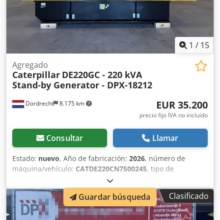
1
/
15
Agregado
Caterpillar
DE220GC - 220 kVA
Stand-by Generator - DPX-18212
EUR 35.200
Dordrecht
8.175 km
precio fijo IVA no incluído
Consultar
Llamar
Estado:
nuevo
, Año de fabricación:
2026
, número de
máquina/vehículo:
CATDE220CN7500245
, tipo de
combustible:
diésel
, fabricante de motores:
Caterpillar
C7.1
, Uso previsto: Construcción Peso en vacío: 1.933 kg
Clasificado
Guardar búsqueda
Potencia del generador: 220 kVA Dimensiones del
compartimento de carga: 332 x 113 x 167 cm Marcado CE: