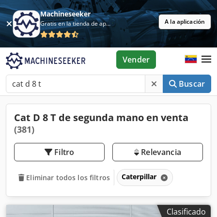
Machineseeker
A la aplicación
Gratis en la tienda de aplicaciones
Vender
Buscar
Cat D 8 T de segunda mano en venta
(381)
Filtro
Relevancia
Caterpillar
Eliminar todos los filtros
Clasificado