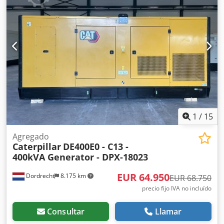
DPX para obtener más información. = Otras opciones y
accesorios = - Batería - Panel de control - Techo de acero -
Cisterna Dodpfx Aqjy S N N Esrsck
1
/
15
Agregado
Caterpillar
DE400E0 - C13 -
400kVA Generator - DPX-18023
EUR 64.950
Dordrecht
8.175 km
EUR 68.750
precio fijo IVA no incluído
Consultar
Llamar