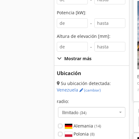
Potencia [kW]:
-
Altura de elevación [mm]:
-
Mostrar más
Ubicación
Su ubicación detectada:
Venezuela
(cambiar)
radio:
Ilimitado
(34)
ores
Hyundai Camioneta
Hyundai Excavación
Alemania
(14)
Polonia
(8)