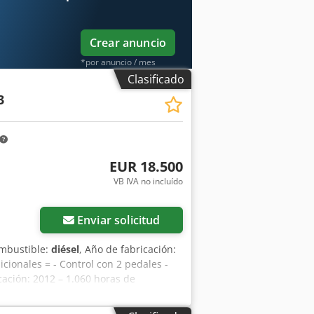
Crear anuncio
*por anuncio / mes
Clasificado
3
EUR 18.500
VB IVA no incluído
Enviar solicitud
ombustible:
diésel
, Año de fabricación:
icionales = - Control con 2 pedales -
cación: 2012 – 1.060 horas de
o de fabricación: 2012. La máquina se
ento. La máquina se encuentra en buen