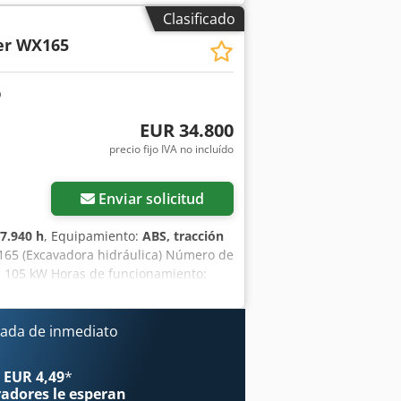
Clasificado
er WX165
EUR 34.800
precio fijo IVA no incluído
Enviar solicitud
7.940 h
, Equipamiento:
ABS, tracción
65 (Excavadora hidráulica) Número de
: 105 kW Horas de funcionamiento:
te: 8,19 m Ancho para el transporte:
diante joystick Cjdpfx Ajzripcoavorf -
 el ámbito de la
ada de inmediato
atos son orientativos. Salvo error y
 EUR 4,49
*
radores
le esperan