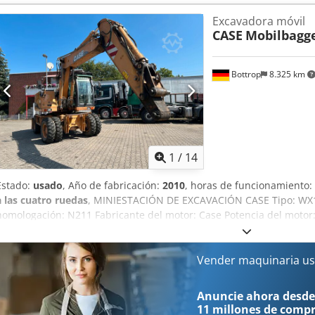
Excavadora móvil
CASE
Mobilbagg
Bottrop
8.325 km
1
/
14
Estado:
usado
, Año de fabricación:
2010
, horas de funcionamiento:
a las cuatro ruedas
, MINIESTACIÓN DE EXCAVACIÓN CASE Tipo: WX1
homologación: N211 Fabricante del motor: Case Potencia del motor
7940 h Peso máximo permitido: 18 000 kg Longitud para el transpor
1,91 m Altura para el transporte: 2,89 m Color: Amarillo - Control me
Pala niveladora - Cámara Con gusto le brindamos apoyo también en
Vender maquinaria us
financiación/arrendamiento a través de nuestros socios. Todos los d
omisión.
Anuncie ahora desde
11 millones de comp