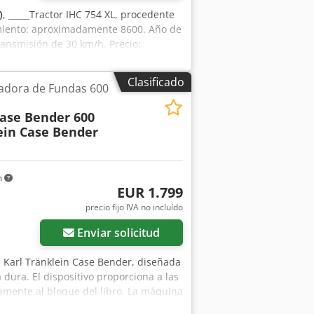
)
, _____Tractor IHC 754 XL, procedente
amiento: aproximadamente 8600. Año de
ransmisión de 30 km/h. Precio:
Clasificado
vadora de Fundas 600
Case Bender 600
ein Case Bender
m
EUR 1.799
precio fijo IVA no incluído
Enviar solicitud
Karl Tränklein Case Bender, diseñada
 dura. El dispositivo proporciona a las
amente al bloque del libro. La máquina
erentes grosores de cubiertas. Su