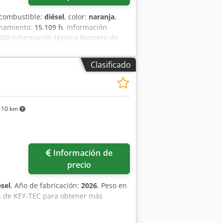
e combustible:
diésel
, color:
naranja
,
onamiento:
15.109 h
, Información
00 Información técnica Número de
bajo: 300 cm Marcado CE: sí Estado
nanciera Precio: A consultar Garantía
Clasificado
de mantenimiento completo, ¡listo para
haras: 1300 mm, 450 mm y 2000 mm
110 km
Información de
precio
ésel
, Año de fabricación:
2026
, Peso en
as de KEY-TEC para obtener más