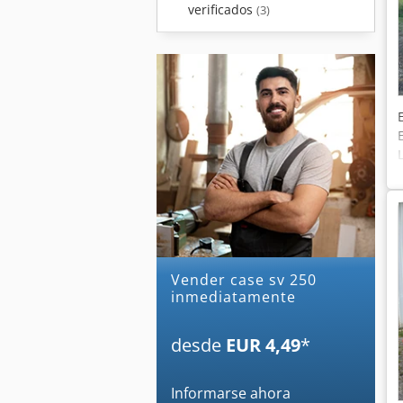
verificados
(3)
Vender case sv 250
inmediatamente
desde
EUR 4,49
*
Informarse ahora