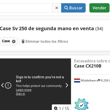
Buscar
Vender
Case Sv 250 de segunda mano en venta
(34)
Case
Eliminar todos los filtros
Excavadora sobre 
Case
CX210B
Middelbeers
8.206
1
/
15