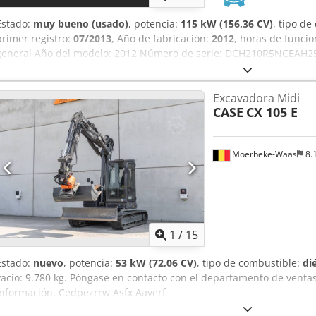
Estado:
muy bueno (usado)
, potencia:
115 kW (156,36 CV)
, tipo d
primer registro:
07/2013
, Año de fabricación:
2012
, horas de funci
general Año del modelo: 2012 Número de serie: DCH210R5NCEAH25
cilindros: 4 Peso en vacío: 22.600 kg Funcionalidad Anchura de tra
Estado técnico: muy bueno Estado visual: muy bueno Información fi
Excavadora Midi
Credpjy En Ndsfx Aavsf Garantía: De primer propietario, historial 
CASE
CX 105 E
trabajar de inmediato! - 80 % sistema de cadenas - Incluye 3 cuc
cuchara niveladora - Opcional con sistema TOPCON 3D de 2021
Moerbeke-Waas
8.
1
/
15
Estado:
nuevo
, potencia:
53 kW (72,06 CV)
, tipo de combustible:
di
vacío: 9.780 kg. Póngase en contacto con el departamento de vent
información. Cedpezrrw Asfx Aaverf