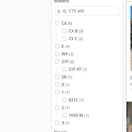
Modelo:
CX
(9)
CX B
(3)
CX C
(2)
E
(3)
WX
(2)
21F
(2)
21F XT
(1)
SR
(1)
0
(1)
1
(1)
821C
(1)
2
(1)
1650 M
(1)
3
(1)