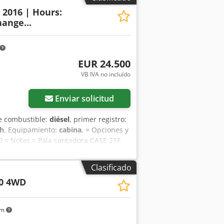
: 2016 | Hours:
ange...
EUR 24.500
VB IVA no incluído
Enviar solicitud
de combustible:
diésel
, primer registro:
 h
, Equipamiento:
cabina
, = Opciones y
CD = Notas = Pala cargadora CASE 21F
ta pala cargadora compacta y potente
n mantenida. La máquina está lista
Clasificado
ltura, reciclaje, trabajos de
0 4WD
pada con un acoplamiento rápido
 Esto permite utilizar fácilmente una
visibilidad panorámica y un ambiente
km
1F XT • Año de fabricación: 2016 •