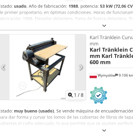
Estado:
usado
, Año de fabricación:
1988
, potencia:
53 kW (72,06 CV
de primer propietario, en óptimas condiciones. Horas de funcion
fabricación: 1988. Elevador delantero. Toma de fuerza delantera. T
24.500,00 euros, sin IVA. Ubicación: null. Crsdpfszdmutsx Aavef
Karl Tränklein Cur
mm
Karl Tränklein 
mm
Karl Tränkl
600 mm
Wymysłów
9.106 k
1
/
8
Estado:
muy bueno (usado)
, Se vende máquina de encuadernación 
para dar forma y curvar los lomos de las cubiertas de libros de tapa
cubiertas el radio adecuado, lo que permite que se ajusten perfect
está equipada con rodillos ajustables que permiten adaptarse a dif