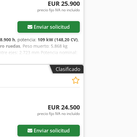
motor: 43 kW • Acoplamiento rápido
EUR 25.900
 Cómoda cabina cerrada Dimensiones: •
precio fijo IVA no incluído
re ejes: 2,08 m Una pala cargadora bien
nmediato. Credpfx Aszp N Umjavjf Para
 visita, no dude en ponerse en
Enviar solicitud
ponibles a través de nuestro número
ruto vehicular (PBV): 5.500 kg
8.900 h
, potencia:
109 kW (148,20 CV)
,
 sí Estado técnico: muy bueno Estado
tro ruedas
, Peso muerto: 5.868 kg
ntacto con Gerrit Haverhoek para
tre ejes: 2.723 mm Potencia nominal:
pm Número de cilindros: 6 Cilindrada:
Clasificado
EUR 24.500
precio fijo IVA no incluído
Enviar solicitud