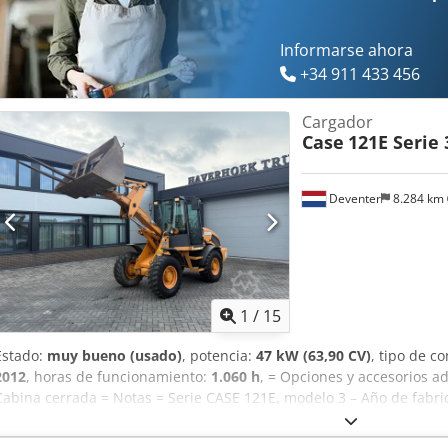
Informarse ahora
+34 911 433 456
Cargador
Case
121E Serie 
Deventer
8.284 km
1
/
15
Estado:
muy bueno (usado)
, potencia:
47 kW (63,90 CV)
, tipo de c
2012
, horas de funcionamiento:
1.060 h
, = Opciones y accesorios ad
Cabina cerrada = Notas = Serie CASE 121E, modelo 3 – Año de fabri
funcionamiento Pala cargadora de la serie CASE 121E, modelo 3, añ
encuentra en buen estado y solo tiene 1.060 horas de funcionami