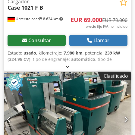
Cargador
Case
1021 F B
EUR 69.000
Untersteinach
8.624 km
EUR 79.000
precio fijo IVA no incluído
Consultar
Llamar
Estado:
usado
, kilometraje:
7.980 km
, potencia:
239 kW
(324,95 CV)
, tipo de engranaje:
automático
, tipo de
combustible:
diésel
, color:
amarillo
, primer registro:
01/2013
, Año de fabricación:
2013
, Equipamiento:
aire
Clasificado
acondicionado
, = Otras opciones y equipamiento = - Aire
acondicionado - Radio Dodpey Hu U Asfx Ak Eswa -
Dirección asistida - Visera parasol = Observaciones =
+++Peso: 24.000 kg Km/h+++ +++4x4+++ +++Neumáticos
26,5xR25 90%+++ +++Focos de trabajo+++
+++Amortiguadores de vibración+++ +++Bloqueo de
diferencial eje delantero+++ +++Cuchara 3,6 m³+++
+++Báscula+++ - General: - - Motor: Case - Transmisión:
Automática - Plazas totales: 1 - - Seguridad: - - Cámara de