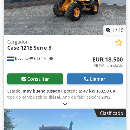
1
/
15
Cargador
Case
121E Serie 3
EUR 18.500
Deventer
8.284 km
VB IVA no incluído
Consultar
Llamar
Estado:
muy bueno (usado)
, potencia:
47 kW (63,90 CV)
,
tipo de combustible:
diésel
, Año de fabricación:
2012
,
horas de funcionamiento:
1.060 h
, = Opciones y accesorios
adicionales = - Control con 2 pedales - Cabina cerrada =
Clasificado
Notas = Serie CASE 121E, modelo 3 – Año de fabricación:
2012 – 1.060 horas de funcionamiento Pala cargadora de la
serie CASE 121E, modelo 3, año de fabricación: 2012. La