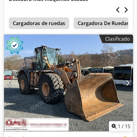
0
Cargadoras de ruedas
Cargadora De Ruedas
Clasificado
1
/
15