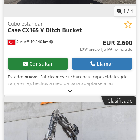
1
/
4
Cubo estándar
Case
CX165 V Ditch Bucket
EUR 2.600
Susuz
10.340 km
EXW precio fijo IVA no incluído
Consultar
Llamar
Estado:
nuevo
, Fabricamos cucharones trapezoidales (de
zanja en V), hechos a medida para adaptarse a las
dimensiones específicas de su canal. Dodpfxswn E A Ho Ak
Eewa
Clasificado