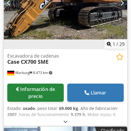
1
/
29
Excavadora de cadenas
Case
CX700 SME
Warburg
8.473 km
Información de
Llamar
precio
Estado:
usado
, peso total:
69.000 kg
, Año de fabricación:
2007
, horas de funcionamiento:
9.379 h
, Motor Isuzu: 6
cilindros, 345 kW – AH-6WG1X – EPA y CE Pluma 6,58 m
Brazo 3 m Zapatas de oruga 650 mm Todas las tuberías
Clasificado