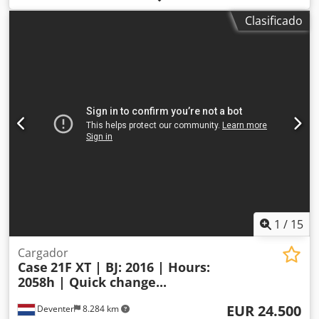
Equipamiento:
aire acondicionado
, CASE CX330 Año de
Clasificado
fabricación: 2006 Horas de funcionamiento: 9.139 horas
Cabina cerrada Aire acondicionado Radio Sistema de
lubricación centralizado Brazo estándar Cuchara: 3,30 m
Circuito hidráulico completo (para martillo, pinza o cizalla)
Acoplamiento rápido OQ80 1 cuchara – 800 mm de ancho
1 pinza – funciona, necesita reparación Tren de rodaje
conservado en aproximadamente un 70 % Placas de base
de 600 mm de ancho Motor Isuzu de 202 kW Certificación
CE Dodpfjzp Rm Rjx Ak Eowa Transporte: 10,8 x 3 x 3,40 m
Peso en condiciones de trabajo: 35,5 toneladas.
1
/
15
Cargador
Case
21F XT | BJ: 2016 | Hours:
2058h | Quick change...
EUR 24.500
Deventer
8.284 km