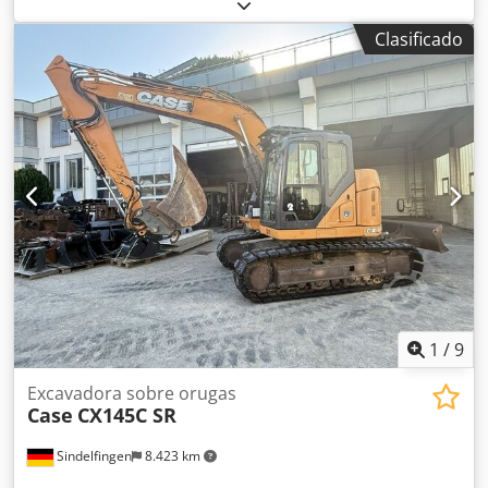
cuatro ruedas
, CATERPILLAR Modelo: 1650M Peso en vacío:
19 200 kg Potencia: 122 kW Horas de trabajo: 5396
Clasificado
Equipamiento: - Asiento calefactado - Aire acondicionado -
Radio - Rastrillo trasero con 3 dientes - Dispositivos y
rejillas de protección de la cabina en la parte delantera -
Pala niveladora (plegable hidráulicamente) Dedpfjzhyrmex
Ak Eewa Con gusto le brindamos asistencia también en el
área de financiación/arrendamiento a través de nuestros
socios. Todos los datos sin garantía. Salvo error y omisión.
1
/
9
Excavadora sobre orugas
Case
CX145C SR
Sindelfingen
8.423 km