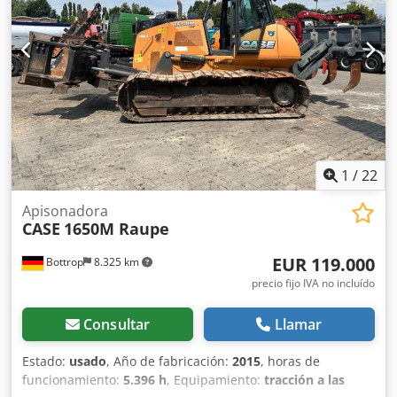
de hierro fundido garantiza una alta precisión y una larga
vida útil. Datos técnicos: Fabricante: Karl Tränklein Tipo:
Case Bender / máquina para dar forma a lomos Ancho de
trabajo: aprox. 600 mm Dwedpfx Akoziwnbs Eoa Ajuste de
la presión de los rodillos Estructura estable de hierro
fundido Accionamiento eléctrico Mesa de trabajo Estado:
usada Aplicaciones: producción de libros de tapa dura,
encuadernaciones, imprentas, empresas de artes gráficas,
producción de álbumes, catálogos y encuadernaciones.
1
/
22
Apisonadora
CASE
1650M Raupe
EUR 119.000
Bottrop
8.325 km
precio fijo IVA no incluído
Consultar
Llamar
Estado:
usado
, Año de fabricación:
2015
, horas de
funcionamiento:
5.396 h
, Equipamiento:
tracción a las