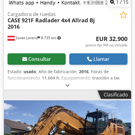
1
/
15
Cargadora de ruedas
CASE
921F Radlader 4x4 Allrad Bj
2016
EUR 32.900
Sankt Lorenz
8.735 km
precio fijo IVA no incluído
Consultar
Llamar
Estado:
usado
, Año de fabricación:
2016
, horas de
funcionamiento:
11.604 h
, Equipamiento:
tracción a las
cuatro ruedas
, Llamar (Contacto · Teléfono · Móvil ·
WhatsApp) Dwodpfx Askq Amfjk Eea * Cargadora de
Clasificado
ruedas Case 921F 4x4 con tracción total * Calefacción / Aire
acondicionado * Año de fabricación: 2016 * Número de
identificación del vehículo (VIN): FNH921F1NGHE12139 *
Potencia: 190 kW * Peso en vacío: 19680 kg * Peso total:
21600 kg * Horas de uso: 11604 * Disponibles 3 unidades *
Precio bajo consulta * Toda la información proporcionada
no es vinculante.