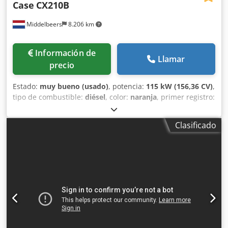
Case
CX210B
Middelbeers
8.206 km
Información de
Llamar
precio
Estado:
muy bueno (usado)
, potencia:
115 kW (156,36 CV)
,
tipo de combustible:
diésel
, color:
naranja
, primer registro:
07/2013
, Año de fabricación:
2012
, horas de
funcionamiento:
15.109 h
, Información general Año del
Clasificado
modelo: 2012 Número de serie: DCH210R5NCEAH2500
Información técnica Número de cilindros: 4 Peso en vacío:
22.600 kg Funcionalidad Anchura de trabajo: 300 cm
Marcado CE: sí Estado Estado técnico: muy bueno Estado
visual: muy bueno Información financiera Precio: A
consultar Dedjy En Ndepfx Ak Eowa Garantía Garantía: De
primer propietario, historial de mantenimiento completo,
¡listo para trabajar de inmediato! - 80 % sistema de
cadenas - Incluye 3 cucharas: 1300 mm, 450 mm y 2000
mm cuchara niveladora - Opcional con sistema TOPCON