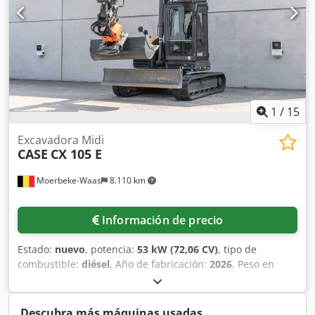
1
/
15
Excavadora Midi
CASE
CX 105 E
Moerbeke-Waas
8.110 km
Información de precio
Estado:
nuevo
, potencia:
53 kW (72,06 CV)
, tipo de
combustible:
diésel
, Año de fabricación:
2026
, Peso en
vacío: 9.780 kg. Dwodpfxjzrrw Ae Ak Eea Póngase en
contacto con el departamento de ventas de KEY-TEC para
obtener más información.
Descubra más máquinas usadas