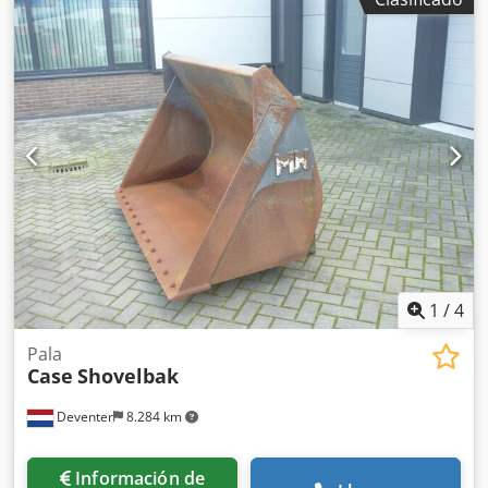
hidráulicas (martillo/garra y rotación) Enganche rápido
hidráulico: OIL Quick OQ90 o Lehnhoff HS80 Cazo de
excavación profunda – 4,55 m³ SAE Peso de transporte: 69 t
Dsdjul U H Tspfx Ak Ejwa Ancho de transporte: 3,93 m
Ancho de trabajo (4,14 m con escalones) Altura de
transporte: 4,37 m La máquina ha sido revisada y reparada
en nuestro taller Informe a petición Gran mantenimiento
realizado: todos los aceites y filtros cambiados, incluyendo
650 litros de aceite hidráulico. CASE Alemania marzo 2026:
El motor tiene 6 inyectores nuevos (factura a petición)
1
/
4
Pala
Case
Shovelbak
Deventer
8.284 km
Información de