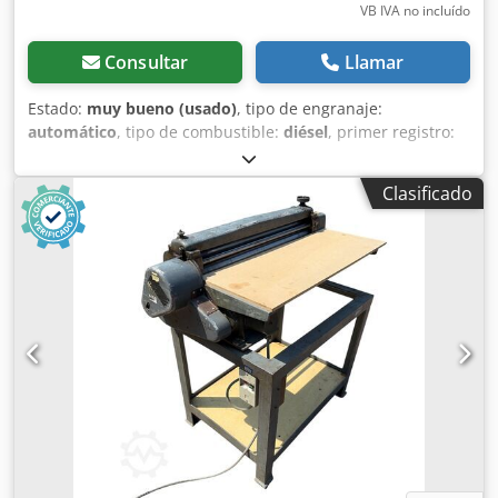
VB IVA no incluído
Consultar
Llamar
Estado:
muy bueno (usado)
, tipo de engranaje:
automático
, tipo de combustible:
diésel
, primer registro:
06/2016
, Año de fabricación:
2016
, horas de
funcionamiento:
2.058 h
, Equipamiento:
cabina
, =
Clasificado
Opciones y accesorios adicionales = - Cabina cerrada -
Radio/reproductor de CD = Notas = Pala cargadora CASE
21F XT, fabricada en 2016, con solo 2.058 horas de
funcionamiento. Esta pala cargadora compacta y potente
es de origen alemán y se encuentra en excelentes
condiciones, bien mantenida. La máquina está lista para
su uso inmediato y es ideal para trabajos de excavación,
agricultura, reciclaje, trabajos de pavimentación y en
explotaciones agrícolas. La máquina está equipada con un
acoplamiento rápido hidráulico y una función hidráulica
adicional en la parte delantera. Esto permite utilizar
fácilmente una variedad de implementos. La cómoda
cabina ofrece una excelente visibilidad panorámica y un