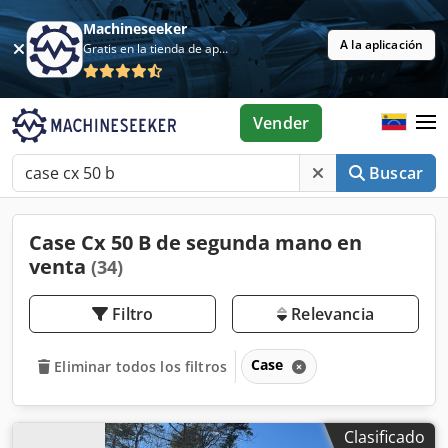
Machineseeker
A la aplicación
Gratis en la tienda de aplicaciones
Vender
Buscar
Case Cx 50 B de segunda mano en
venta
(34)
Filtro
Relevancia
Case
Eliminar todos los filtros
Clasificado