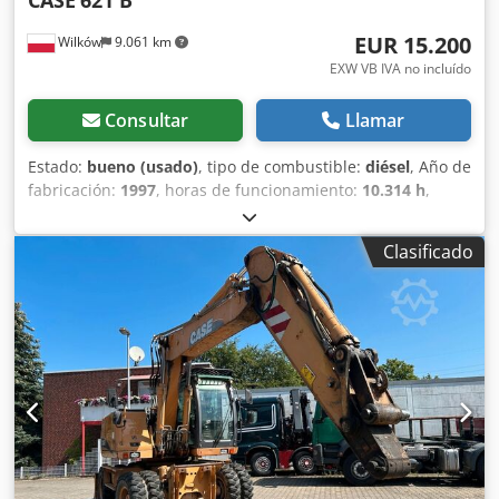
CASE
621 B
EUR 15.200
Wilków
9.061 km
EXW VB IVA no incluído
Consultar
Llamar
Estado:
bueno (usado)
, tipo de combustible:
diésel
, Año de
fabricación:
1997
, horas de funcionamiento:
10.314 h
,
número de máquina/vehículo:
JEE0055599
, Excavadora
CASE 621 B n.º JEE0055599 1997 Dwsdpfovxh R Aox Ak Esa
Clasificado
93 kW 10314h