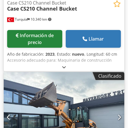
Case CS210 Channel Bucket
Case
CS210 Channel Bucket
Turquía
10.340 km
Información de
Llamar
precio
Año de fabricación:
2023
, Estado:
nuevo
, Longitud: 60 cm
Accesorio adecuado para: Maquinaria de construcción
Dwjdpfx Akjpq Tbuo Eea Capacidad de carga: 500 l
Garantía: 6 meses
Clasificado