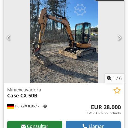
1
/
6
Miniexcavadora
Case
CX 50B
EUR 28.000
Horka
8.867 km
EXW VB IVA no incluído
Consultar
Llamar