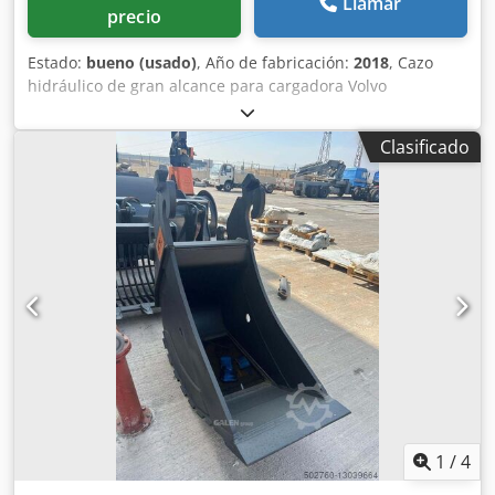
Llamar
precio
Estado:
bueno (usado)
, Año de fabricación:
2018
, Cazo
hidráulico de gran alcance para cargadora Volvo
Djdpfowwtg Sox Ak Eewa = Más información = Año de
fabricación: 2018 Apto para: maquinaria de construcción
Clasificado
Sistema de cambio rápido: Sí Estado técnico: bueno Estado
visual: bueno Contacte con Gerrit Haverhoek para obtener
más información.
1
/
4