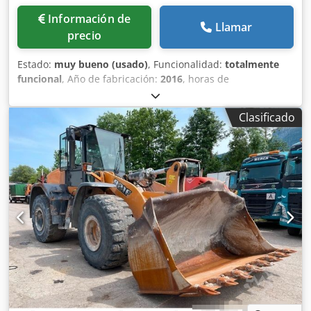
Información de
Llamar
precio
Estado:
muy bueno (usado)
, Funcionalidad:
totalmente
funcional
, Año de fabricación:
2016
, horas de
funcionamiento:
11.500 h
, * 11.500 horas de trabajo * Peso
operativo: 15.700 kg * Potencia del motor: 77 kW * Zapatas
Clasificado
Roadliner Dwsdsy Rm H Eepfx Ak Eoa * Acoplador rápido
hidráulico * Aire acondicionado