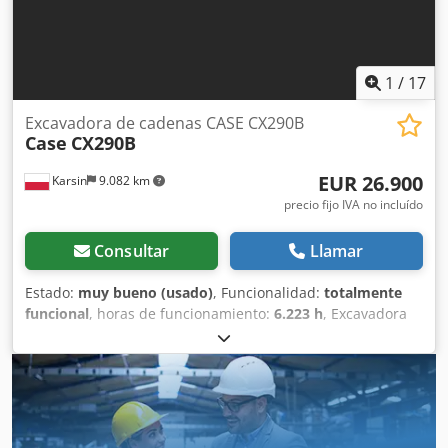
3D de 2021
1
/
17
Excavadora de cadenas CASE CX290B
Case
CX290B
EUR 26.900
Karsin
9.082 km
precio fijo IVA no incluído
Consultar
Llamar
Estado:
muy bueno (usado)
, Funcionalidad:
totalmente
funcional
, horas de funcionamiento:
6.223 h
, Excavadora
de cadenas CASE CX290B – Hidráulica Kawasaki, Motor
Isuzu Datos técnicos: - Motor: Isuzu AH-6HK1X (6 cilindros,
turboalimentado, Common Rail). - Potencia del motor:
aprox. 154 kW (209 CV) a 1.800 rpm. - Peso operativo:
aprox. 29.100 kg - 30.000 kg (dependiendo del
equipamiento). - Sistema hidráulico: Bombas de pistones