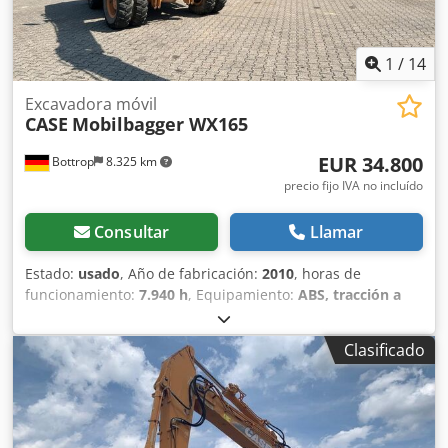
1
/
14
Excavadora móvil
CASE
Mobilbagger WX165
EUR 34.800
Bottrop
8.325 km
precio fijo IVA no incluído
Consultar
Llamar
Estado:
usado
, Año de fabricación:
2010
, horas de
funcionamiento:
7.940 h
, Equipamiento:
ABS, tracción a
las cuatro ruedas
, MINIESTACIÓN DE EXCAVACIÓN CASE
Tipo: WX165 (Excavadora hidráulica) Número de
Clasificado
homologación: N211 Fabricante del motor: Case Potencia
del motor: 105 kW Horas de funcionamiento: 7940 h Peso
máximo permitido: 18 000 kg Longitud para el transporte:
8,19 m Ancho para el transporte: 1,91 m Altura para el
transporte: 2,89 m Color: Amarillo - Control mediante