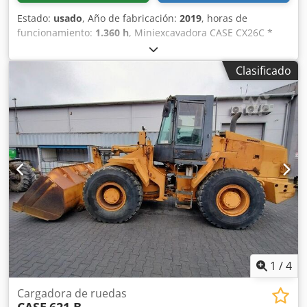
Estado:
usado
, Año de fabricación:
2019
, horas de
funcionamiento:
1.360 h
, Miniexcavadora CASE CX26C *
Año de fabricación: 2019 * 1360 BS, i * Calefacción
Dwedpfsurfkcsx Ak Eea * Aire acondicionado * Orugas de
Clasificado
goma * Hoja excavadora * Enganche rápido
1
/
4
Cargadora de ruedas