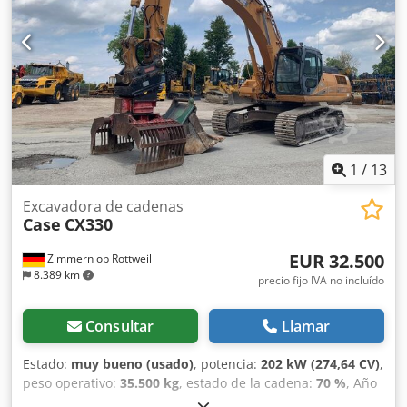
joystick - Pala niveladora Dodpfx Akjzripce Eewa - Cámara
Con gusto le brindamos apoyo también en el ámbito de la
financiación/arrendamiento a través de nuestros socios.
Todos los datos son orientativos. Salvo error y omisión.
1
/
13
Excavadora de cadenas
Case
CX330
EUR 32.500
Zimmern ob Rottweil
8.389 km
precio fijo IVA no incluído
Consultar
Llamar
Estado:
muy bueno (usado)
, potencia:
202 kW (274,64 CV)
,
peso operativo:
35.500 kg
, estado de la cadena:
70 %
, Año
de fabricación:
2006
, horas de funcionamiento:
9.139 h
,