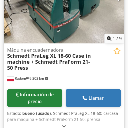
1
/
9
Máquina encuadernadora
Schmedt PraLeg XL 18-60 Case in
machine
+ Schmedt PraForm 21-
50 Press
Radom
9.303 km
Información de
Llamar
precio
Estado:
bueno (usado)
, Schmedt PraLeg XL 18-60: carcasa
para máquina + Schmedt PraForm 21-50: prensa
Fabricados en 2022. Schmedt PraLeg XL 18-60: máquina