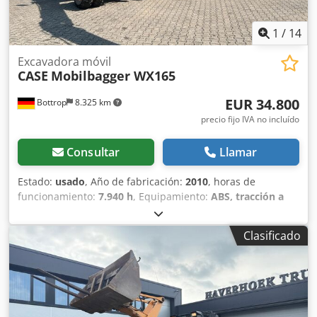
1
/
14
Excavadora móvil
CASE
Mobilbagger WX165
EUR 34.800
Bottrop
8.325 km
precio fijo IVA no incluído
Consultar
Llamar
Estado:
usado
, Año de fabricación:
2010
, horas de
funcionamiento:
7.940 h
, Equipamiento:
ABS, tracción a
las cuatro ruedas
, MINIESTACIÓN DE EXCAVACIÓN CASE
Tipo: WX165 (Excavadora hidráulica) Número de
Clasificado
homologación: N211 Fabricante del motor: Case Potencia
del motor: 105 kW Horas de funcionamiento: 7940 h Peso
máximo permitido: 18 000 kg Longitud para el transporte:
8,19 m Ancho para el transporte: 1,91 m Altura para el
transporte: 2,89 m Color: Amarillo - Control mediante
joystick - Pala niveladora - Cámara Dedpfjzripcsx Ahuokr