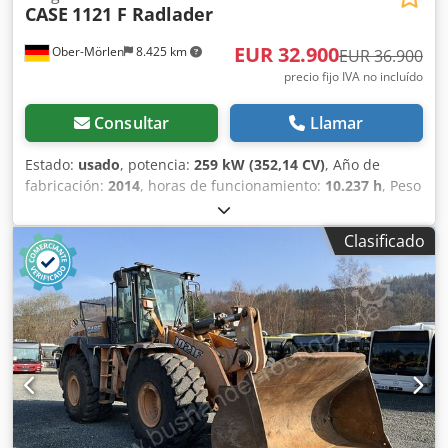
CASE
1121 F Radlader
EUR 32.900
Ober-Mörlen
8.425 km
EUR 36.900
precio fijo IVA no incluído
Consultar
Llamar
Estado:
usado
, potencia:
259 kW (352,14 CV)
, Año de
fabricación:
2014
, horas de funcionamiento:
10.237 h
, Peso
en vacío: 27.024 kg Dksdeyn Nfwjpfx Ahujr Para obtener
más información, póngase en contacto con Emal Jaweed.
Clasificado
Cargadora de ruedas / Wheel Loader, Case 1121F, año de
fabricación 2014, horas de servicio: 10.237 h, longitud:
8.960 mm, ancho: 2.990 mm, altura: 3.570 mm, peso bruto
máximo autorizado: 27.024 kg, motor: Case, potencia del
motor: 239 kW, aire acondicionado, báscula, hidráulica
auxiliar, cámara de marcha atrás, engrase automático,
dimensiones del cazo: longitud: 1.800 mm, ancho: 3.000
mm, altura: 1.750 mm, video disponible. Otros: *
Ofrecemos más de 200 unidades a la venta. * Nuestra
ubicación se encuentra a 30 km al norte del aeropuerto de