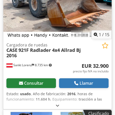
1
/
15
Cargadora de ruedas
CASE
921F Radlader 4x4 Allrad Bj
2016
EUR 32.900
Sankt Lorenz
8.735 km
precio fijo IVA no incluído
Consultar
Llamar
Estado:
usado
, Año de fabricación:
2016
, horas de
funcionamiento:
11.604 h
, Equipamiento:
tracción a las
cuatro ruedas
, Llamar Dkodpfx Aekq Amfohusr (Contacto ·
Teléfono · Móvil · WhatsApp) * Cargadora de ruedas Case
Clasificado