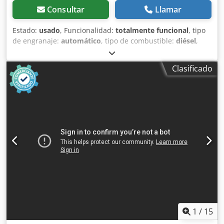
Consultar
Llamar
Estado:
usado
, Funcionalidad:
totalmente funcional
, tipo
de engranaje:
automático
, tipo de combustible:
diésel
,
peso operativo:
7.500 kg
, configuración de ejes:
4x2
,
primer registro:
10/1977
, Año de fabricación:
1977
,
Clasificado
Equipamiento:
hidráulica
, Técnicamente en buen estado
Dkodpst S Idrefx Ahujr
1
/
15