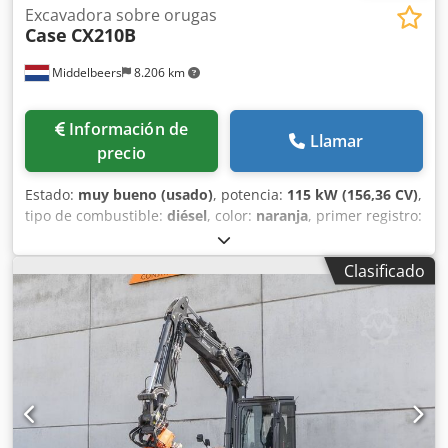
Excavadora sobre orugas
Case
CX210B
Middelbeers
8.206 km
Información de
Llamar
precio
Estado:
muy bueno (usado)
, potencia:
115 kW (156,36 CV)
,
tipo de combustible:
diésel
, color:
naranja
, primer registro:
07/2013
, Año de fabricación:
2012
, horas de
funcionamiento:
15.109 h
, Información general Año del
Clasificado
modelo: 2012 Número de serie: DCH210R5NCEAH2500
Información técnica Número de cilindros: 4 Peso en vacío:
22.600 kg Funcionalidad Anchura de trabajo: 300 cm
Marcado CE: sí Estado Estado técnico: muy bueno Estado
visual: muy bueno Dkjdpfx Aoy En Ndshuer Información
financiera Precio: A consultar Garantía Garantía: De primer
propietario, historial de mantenimiento completo, ¡listo
para trabajar de inmediato! - 80 % sistema de cadenas -
Incluye 3 cucharas: 1300 mm, 450 mm y 2000 mm cuchara