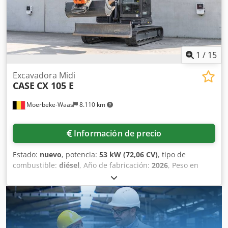
niveladora - Opcional con sistema TOPCON 3D de 2021
1
/
15
Excavadora Midi
CASE
CX 105 E
Moerbeke-Waas
8.110 km
Información de precio
Estado:
nuevo
, potencia:
53 kW (72,06 CV)
, tipo de
combustible:
diésel
, Año de fabricación:
2026
, Peso en
vacío: 9.780 kg. Póngase en contacto con el departamento
de ventas de KEY-TEC para obtener más información.
Dkodpozrrw Ajfx Ahusr