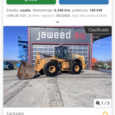
Estado:
usado
, kilometraje:
6.348 km
, potencia:
140 kW
(190,35 CV)
, primer registro:
08/2004
, tipo de combustible:
diésel
, Año de fabricación:
2004
, Fabricante: Case Modelo:
MXM190 / Samson Cisterna de Vacío 8000 L Año: 2004
Clasificado
Condición: Buena Número de serie: ACM231045 Ref. nº.:
8084 Fecha de matriculación: CV: 190 Horas: 6348 Caja de
cambios: Powershift total 19+6 Depósito de gasoil: 1
Capacidad del depósito: 400 L Radio: ? Asiento neumático:
? Frenos: Frenos de disco en baño de aceite Tamaño de
neumáticos: 600/65R25 + 650/75R38 - 520/70R34
Porcentaje de banda de rodadura restante: 60% 90% - 40%
Caja de herramientas: ? Sistema hidráulico: ? Fabricante de
cisterna: Samson Capacidad de la cisterna: 8000 L Bomba
de alta presión: 2 x HPP Caudal de alta presión: 122 l/min -
130 bar Bomba de vacío: Samson Mando a distancia: ?
Dkedpeynq Dbofx Ahuor
1
/
9
Cargador