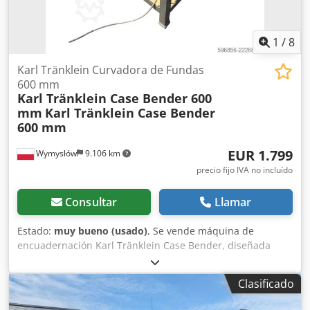
1
/
8
Karl Tränklein Curvadora de Fundas
600 mm
Karl Tränklein Case Bender 600
mm
Karl Tränklein Case Bender
600 mm
EUR 1.799
Wymysłów
9.106 km
precio fijo IVA no incluído
Consultar
Llamar
Estado:
muy bueno (usado)
, Se vende máquina de
encuadernación Karl Tränklein Case Bender, diseñada
para dar forma y curvar los lomos de las cubiertas de
libros de tapa dura. El dispositivo proporciona a las
Clasificado
cubiertas el radio adecuado, lo que permite que se ajusten
perfectamente al bloque del libro. Dedpfxsziwnbj Ahuekr