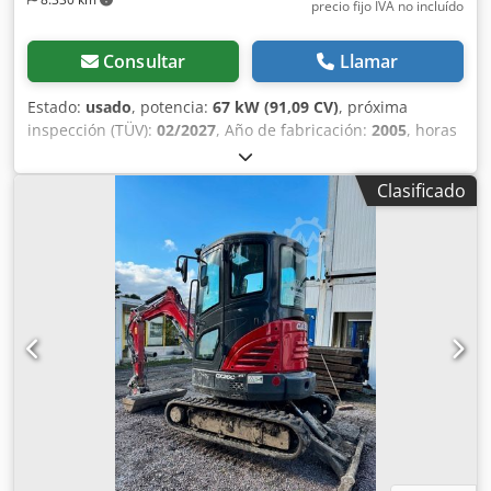
precio fijo IVA no incluído
Consultar
Llamar
Estado:
usado
, potencia:
67 kW (91,09 CV)
, próxima
inspección (TÜV):
02/2027
, Año de fabricación:
2005
, horas
de funcionamiento:
9.560 h
, Equipamiento:
aire
acondicionado, cabina, tracción a las cuatro ruedas
,
Clasificado
Tractor alemán, en uso hasta hace poco. Segundo
propietario: siempre en manos de la administración
estatal de parques, de 2005 a 2017 y de 2017 a 2026.
Tracción total. Motor turbodiésel de 4 cilindros con 4485 cc
y 91 CV. Gran transmisión Hi-LO de 24 velocidades: 4
marchas en 3 gamas, 2 escalonamientos bajo carga y
reversor bajo carga. 40 km/h. Instalación de aire
comprimido. Cabina de confort con asiento del conductor
con suspensión neumática y aire acondicionado. Toma de
fuerza trasera triple (540/750/1000 rpm). Elevador trasero
KAT II con enganches rápidos y cilindros adicionales (5060
kg de capacidad de elevación). Enganche de remolque de
altura regulable rápidamente. 2 distribuidores mecánicos