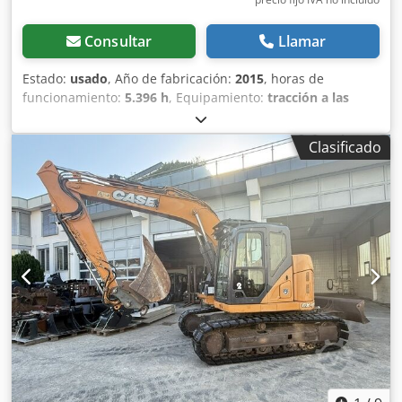
Consultar
Llamar
Estado:
usado
, Año de fabricación:
2015
, horas de
funcionamiento:
5.396 h
, Equipamiento:
tracción a las
cuatro ruedas
, CATERPILLAR Modelo: 1650M Peso en vacío:
19 200 kg Potencia: 122 kW Horas de trabajo: 5396
Clasificado
Equipamiento: - Asiento calefactado - Aire acondicionado -
Radio Dsdpfx Ahezhyrmjuekr - Rastrillo trasero con 3
dientes - Dispositivos y rejillas de protección de la cabina
en la parte delantera - Pala niveladora (plegable
hidráulicamente) Con gusto le brindamos asistencia
también en el área de financiación/arrendamiento a través
de nuestros socios. Todos los datos sin garantía. Salvo
error y omisión.