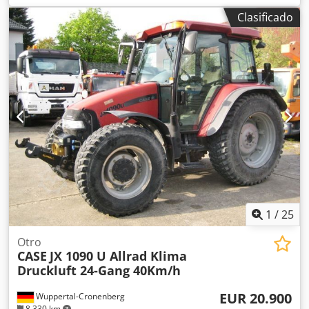
para encuadernar libros Máquina en buen estado, lista
Clasificado
para su funcionamiento. La máquina sujeta un bloque de
hojas para encuadernar en una cubierta preparada. Dos
aplicadores de adhesivo, con ajuste suave del grosor del
adhesivo. Formato: Altura del bloque: 80 – 450 mm Ancho
del bloque: 110 – 450 mm Grosor del bloque: 2 – 80 mm
Tasa de producción: aproximadamente 200 – 300
unidades/hora Alimentación eléctrica: 230 V Peso: 300 kg
Fabricado en Alemania. Schmedt PraForm 21-50: prensa
para libros Prensa para libros con cortador de ranuras.
Fabricado por Schmedt, Alemania. La máquina está en
muy buenas condiciones y lista para la producción.
Especificaciones técnicas: Formato máximo: 420 x 520 x 100
mm Peso: 220 kg Dksdozdazbjpfx Ahusr Alimentación
eléctrica: 230 V + aire comprimido. El precio es por un
1
/
25
conjunto de dos máquinas.
Otro
CASE
JX 1090 U Allrad Klima
Druckluft 24-Gang 40Km/h
EUR 20.900
Wuppertal-Cronenberg
8.330 km