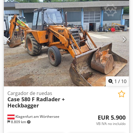
1
/
10
Cargador de ruedas
Case 580 F Radlader +
Heckbagger
EUR 5.900
Klagenfurt am Wörthersee
8.809 km
VB IVA no incluído