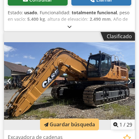
inventario: 2926-26
Estado:
usado
, Funcionalidad:
totalmente funcional
, peso
en vacío:
5.400 kg
, altura de elevación:
2.490 mm
, Año de
fabricación:
2014
, horas de funcionamiento:
2.081 h
,
longitud total:
5.550 mm
, altura de construcción:
2.500
Clasificado
mm
, tipo de accionamiento:
Diesel Motor
, ancho de
construcción:
1.950 mm
, Otros Clase de velocidad: 25
Dkodpfx Ahjwlxgaoujr Estado técnico: normal Estado de la
batería: normal
Guardar búsqueda
1
/
29
Excavadora de cadenas