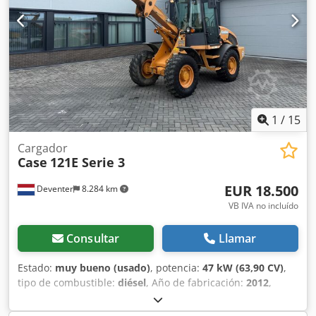
Con gusto le brindamos apoyo también en el ámbito de la
financiación/arrendamiento a través de nuestros socios.
Todos los datos son orientativos. Salvo error y omisión.
1
/
15
Cargador
Case
121E Serie 3
EUR 18.500
Deventer
8.284 km
VB IVA no incluído
Consultar
Llamar
Estado:
muy bueno (usado)
, potencia:
47 kW (63,90 CV)
,
tipo de combustible:
diésel
, Año de fabricación:
2012
,
horas de funcionamiento:
1.060 h
, = Opciones y accesorios
adicionales = - Control con 2 pedales - Cabina cerrada =