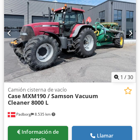
La máquina está equipada con rodillos ajustables que
permiten adaptarse a diferentes grosores de cubiertas. Su
robusta estructura de hierro fundido garantiza una alta
precisión y una larga vida útil. Datos técnicos: Fabricante:
Karl Tränklein Tipo: Case Bender / máquina para dar
forma a lomos Ancho de trabajo: aprox. 600 mm Ajuste de
la presión de los rodillos Estructura estable de hierro
fundido Accionamiento eléctrico Mesa de trabajo Estado:
usada Aplicaciones: producción de libros de tapa dura,
encuadernaciones, imprentas, empresas de artes gráficas,
producción de álbumes, catálogos y encuadernaciones.
1
/
30
Camión cisterna de vacío
Case
MXM190 / Samson Vacuum
Cleaner 8000 L
Padborg
8.535 km
Información de
Llamar
precio