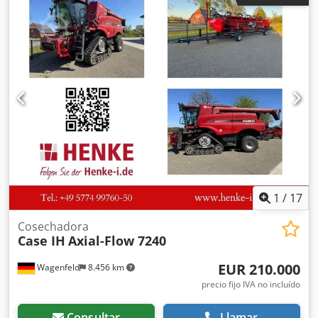
921F 4x4 con tracción total * Calefacción / Aire
acondicionado * Año de fabricación: 2016 * Número de
identificación del vehículo (VIN): FNH921F1NGHE12139 *
Potencia: 190 kW * Peso en vacío: 19680 kg * Peso total:
21600 kg * Horas de uso: 11604 * Disponibles 3 unidades *
Precio bajo consulta * Toda la información proporcionada
no es vinculante.
1
/
17
Cosechadora
Case IH
Axial-Flow 7240
EUR 210.000
Wagenfeld
8.456 km
precio fijo IVA no incluído
Consultar
Llamar