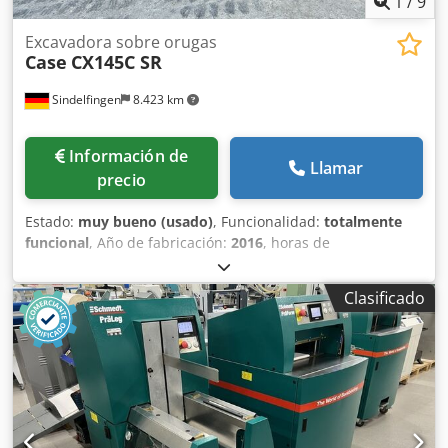
1
/
9
Excavadora sobre orugas
Case
CX145C SR
Sindelfingen
8.423 km
Información de
Llamar
precio
Estado:
muy bueno (usado)
, Funcionalidad:
totalmente
funcional
, Año de fabricación:
2016
, horas de
funcionamiento:
11.500 h
, * 11.500 horas de trabajo * Peso
operativo: 15.700 kg * Potencia del motor: 77 kW Djdpfx
Clasificado
Ahey Rm H Eouskr * Zapatas Roadliner * Acoplador rápido
hidráulico * Aire acondicionado