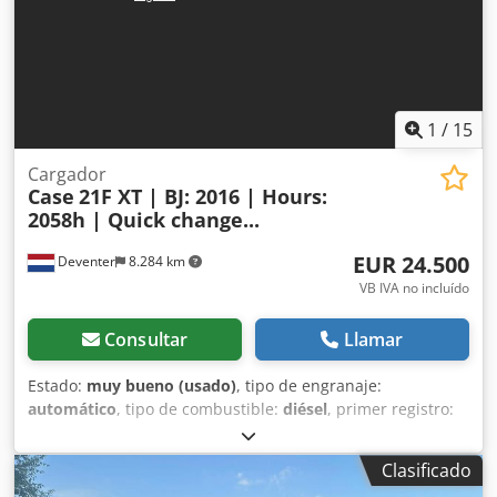
ancho Motor Isuzu de 202 kW Certificación CE Transporte:
10,8 x 3 x 3,40 m Peso en condiciones de trabajo: 35,5
toneladas.
1
/
15
Cargador
Case
21F XT | BJ: 2016 | Hours:
2058h | Quick change...
EUR 24.500
Deventer
8.284 km
VB IVA no incluído
Consultar
Llamar
Estado:
muy bueno (usado)
, tipo de engranaje:
automático
, tipo de combustible:
diésel
, primer registro:
06/2016
, Año de fabricación:
2016
, horas de
funcionamiento:
2.058 h
, Equipamiento:
cabina
, =
Clasificado
Opciones y accesorios adicionales = - Cabina cerrada -