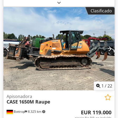
máquina/vehículo:
017128
, CASE IH 1660 flujo axial Marca:
Case IH Dkjdpfx Ajvr Dxpjhujr Modelo: 1660 Año: 1987
Clasificado
Horas de funcionamiento: 3.300 h Ancho de sección: 5,00
m Varios tipos de equipos: picador de paja, esparcidor de
paja.
1
/
22
Apisonadora
CASE
1650M Raupe
EUR 119.000
Bottrop
8.325 km
precio fijo IVA no incluído