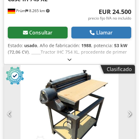
EUR 24.500
Prüm
8.265 km
precio fijo IVA no incluído
Consultar
Llamar
Estado:
usado
, Año de fabricación:
1988
, potencia:
53 kW
(72,06 CV)
, _____Tractor IHC 754 XL, procedente de primer
propietario, en óptimas condiciones. Horas de
funcionamiento: aproximadamente 8600. Año de
Clasificado
fabricación: 1988. Elevador delantero. Toma de fuerza
delantera. Transmisión de 30 km/h. Precio: 24.500,00
euros, sin IVA. Ubicación: null. Dksdszdmutjpfx Ahujr