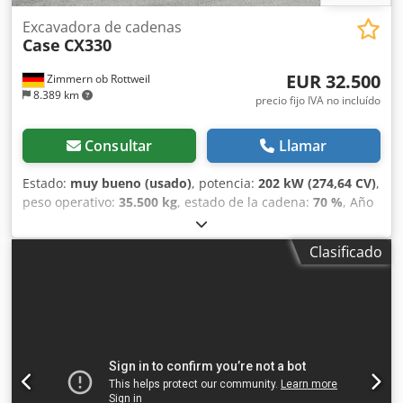
Excavadora de cadenas
Case
CX330
EUR 32.500
Zimmern ob Rottweil
8.389 km
precio fijo IVA no incluído
Consultar
Llamar
Estado:
muy bueno (usado)
, potencia:
202 kW (274,64 CV)
,
peso operativo:
35.500 kg
, estado de la cadena:
70 %
, Año
de fabricación:
2006
, horas de funcionamiento:
9.139 h
,
Equipamiento:
aire acondicionado
, CASE CX330 Año de
Clasificado
fabricación: 2006 Horas de funcionamiento: 9.139 horas
Cabina cerrada Aire acondicionado Radio Sistema de
lubricación centralizado Brazo estándar Cuchara: 3,30 m
Circuito hidráulico completo (para martillo, pinza o cizalla)
Acoplamiento rápido OQ80 1 cuchara – 800 mm de ancho
Dkedpfxszp Rm Rj Ahusr 1 pinza – funciona, necesita
reparación Tren de rodaje conservado en
aproximadamente un 70 % Placas de base de 600 mm de