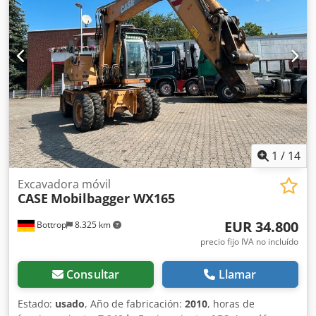
1
/
14
Excavadora móvil
CASE
Mobilbagger WX165
EUR 34.800
Bottrop
8.325 km
precio fijo IVA no incluído
Consultar
Llamar
Estado:
usado
, Año de fabricación:
2010
, horas de