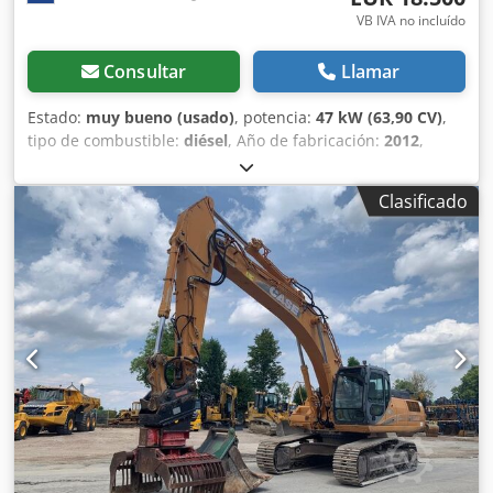
VB IVA no incluído
Consultar
Llamar
Estado:
muy bueno (usado)
, potencia:
47 kW (63,90 CV)
,
tipo de combustible:
diésel
, Año de fabricación:
2012
,
horas de funcionamiento:
1.060 h
, = Opciones y accesorios
adicionales = - Control con 2 pedales - Cabina cerrada =
Clasificado
Notas = Serie CASE 121E, modelo 3 – Año de fabricación:
2012 – 1.060 horas de funcionamiento Pala cargadora de la
serie CASE 121E, modelo 3, año de fabricación: 2012. La
máquina se encuentra en buen estado y solo tiene 1.060
horas de funcionamiento. La máquina se encuentra en
buen estado tanto a nivel técnico como estético. Es
adecuada para una amplia gama de aplicaciones y está
lista para su uso inmediato. Características: * Año de
fabricación: 2012 Djdpozrd Uaofx Aagock * Solo 1.060
horas de funcionamiento * Buen estado técnico y estético
* Lista para su uso inmediato Para obtener más
información o concertar una cita para una visita, no dude
en ponerse en contacto con nosotros. = Información