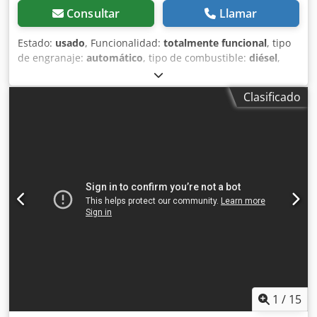
Consultar
Llamar
Estado:
usado
, Funcionalidad:
totalmente funcional
, tipo
de engranaje:
automático
, tipo de combustible:
diésel
,
peso operativo:
7.500 kg
, configuración de ejes:
4x2
,
primer registro:
10/1977
, Año de fabricación:
1977
,
Clasificado
Equipamiento:
hidráulica
, Técnicamente en buen estado
Dcjdpfx Ast S Idroagek
1
/
15