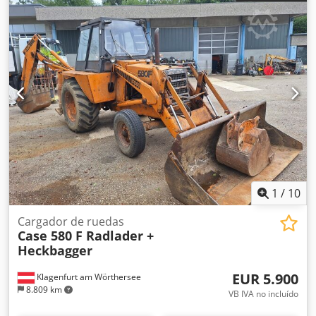
1
/
10
Cargador de ruedas
Case 580 F Radlader +
Heckbagger
EUR 5.900
Klagenfurt am Wörthersee
8.809 km
VB IVA no incluído