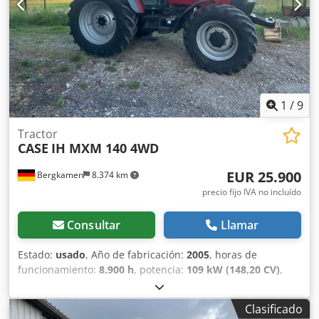
aproximadamente un 70 % Placas de base de 600 mm de
ancho Motor Isuzu de 202 kW Certificación CE Transporte:
10,8 x 3 x 3,40 m Peso en condiciones de trabajo: 35,5
toneladas.
1
/
9
Tractor
CASE
IH MXM 140 4WD
EUR 25.900
Bergkamen
8.374 km
precio fijo IVA no incluído
Consultar
Llamar
Estado:
usado
, Año de fabricación:
2005
, horas de
funcionamiento:
8.900 h
, potencia:
109 kW (148,20 CV)
,
Equipamiento:
ABS, aire acondicionado, cabina, tracción a
las cuatro ruedas
, Peso muerto: 5.868 kg Longitud: 4.692
Clasificado
mm Ancho: 2,507 mm Altura: 2.997 mm Distancia entre