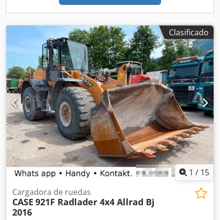
Clasificado
1
/
15
Cargadora de ruedas
CASE
921F Radlader 4x4 Allrad Bj
2016