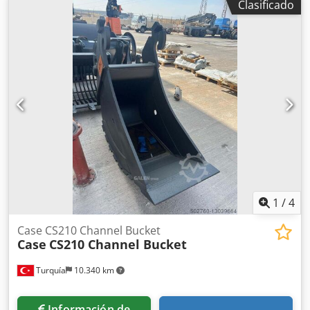
Clasificado
aire acondicionado, cabina, sistema de lubricación
centralizada
, Case 821C cargadora de ruedas Año de
fabricación: 2000 Dcedpfx Aasy Uxt Ssgek 8.000 horas 145
kW aprox. 18.000 kg Aire acondicionado Engrase
centralizado Neumáticos 23,5R25
1
/
4
Case CS210 Channel Bucket
Case
CS210 Channel Bucket
Turquía
10.340 km
Información de