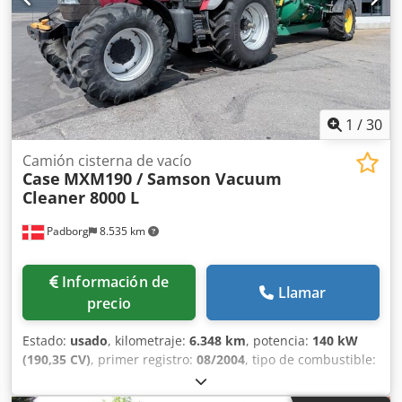
1
/
30
Camión cisterna de vacío
Case
MXM190 / Samson Vacuum
Cleaner 8000 L
Padborg
8.535 km
Información de
Llamar
precio
Estado:
usado
, kilometraje:
6.348 km
, potencia:
140 kW
(190,35 CV)
, primer registro:
08/2004
, tipo de combustible:
diésel
, Año de fabricación:
2004
, Fabricante: Case Modelo:
MXM190 / Samson Cisterna de Vacío 8000 L Año: 2004