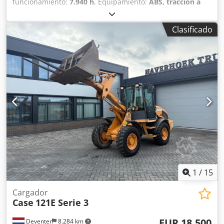
funcionamiento:
7.940 h
, Equipamiento:
ABS, tracción a
las cuatro ruedas
, MINIESTACIÓN DE EXCAVACIÓN CASE
Tipo: WX165 (Excavadora hidráulica) Número de
Clasificado
homologación: N211 Fabricante del motor: Case Potencia
del motor: 105 kW Horas de funcionamiento: 7940 h Peso
máximo permitido: 18 000 kg Longitud para el transporte:
8,19 m Ancho para el transporte: 1,91 m Altura para el
transporte: 2,89 m Color: Amarillo - Control mediante
joystick - Pala niveladora - Cámara Dcjdpfxszripcj Aagsk
Con gusto le brindamos apoyo también en el ámbito de la
financiación/arrendamiento a través de nuestros socios.
Todos los datos son orientativos. Salvo error y omisión.
1
/
15
Cargador
Case
121E Serie 3
EUR 18.500
Deventer
8.284 km