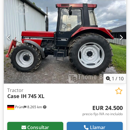
ejes: 2.723 mm Potencia nominal: 105,9 kW, 144 CV Dedpfx
Aaswlmt Isgjck Velocidad nominal: 2.200 rpm Número de
cilindros: 6 Cilindrada: 7.480 cm³ Aumento del par: 51,3
Tracción en las cuatro ruedas
1
/
10
Tractor
Case IH
745 XL
EUR 24.500
Prüm
8.265 km
precio fijo IVA no incluído
Consultar
Llamar