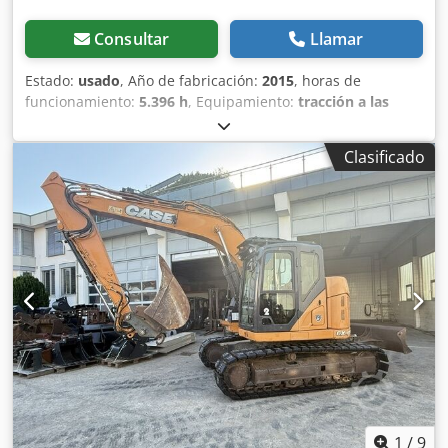
Consultar
Llamar
Estado:
usado
, Año de fabricación:
2015
, horas de
funcionamiento:
5.396 h
, Equipamiento:
tracción a las
cuatro ruedas
, CATERPILLAR Modelo: 1650M Peso en vacío:
19 200 kg Potencia: 122 kW Horas de trabajo: 5396
Clasificado
Equipamiento: - Asiento calefactado - Aire acondicionado -
Radio - Rastrillo trasero con 3 dientes - Dispositivos y
rejillas de protección de la cabina en la parte delantera
Dcodpfx Aszhyrmeagjk - Pala niveladora (plegable
hidráulicamente) Con gusto le brindamos asistencia
también en el área de financiación/arrendamiento a través
de nuestros socios. Todos los datos sin garantía. Salvo
error y omisión.
1
/
9