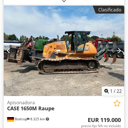
Case IH Modelo: 1660 Año: 1987 Horas de funcionamiento:
Clasificado
3.300 h Ancho de sección: 5,00 m Dcjdpfx Aaovr Dxpegjk
Varios tipos de equipos: picador de paja, esparcidor de
paja.
1
/
22
Apisonadora
CASE
1650M Raupe
EUR 119.000
Bottrop
8.325 km
precio fijo IVA no incluído