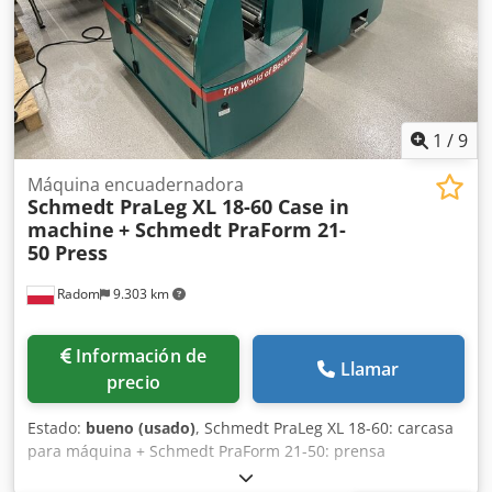
1
/
9
Máquina encuadernadora
Schmedt PraLeg XL 18-60 Case in
machine
+ Schmedt PraForm 21-
50 Press
Radom
9.303 km
Información de
Llamar
precio
Estado:
bueno (usado)
, Schmedt PraLeg XL 18-60: carcasa
para máquina + Schmedt PraForm 21-50: prensa
Fabricados en 2022. Schmedt PraLeg XL 18-60: máquina