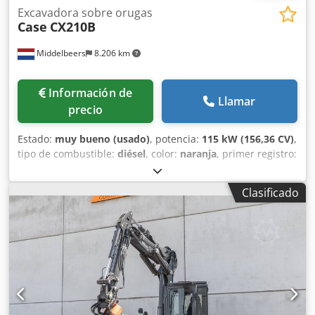
Excavadora sobre orugas
Case
CX210B
Middelbeers
8.206 km
Información de
Llamar
precio
Estado:
muy bueno (usado)
, potencia:
115 kW (156,36 CV)
,
tipo de combustible:
diésel
, color:
naranja
, primer registro:
07/2013
, Año de fabricación:
2012
, horas de
funcionamiento:
15.109 h
, Información general Año del
Clasificado
modelo: 2012 Número de serie: DCH210R5NCEAH2500
Información técnica Número de cilindros: 4 Peso en vacío:
22.600 kg Dodpfey En Ndex Aageck Funcionalidad Anchura
de trabajo: 300 cm Marcado CE: sí Estado Estado técnico:
muy bueno Estado visual: muy bueno Información
financiera Precio: A consultar Garantía Garantía: De primer
propietario, historial de mantenimiento completo, ¡listo
para trabajar de inmediato! - 80 % sistema de cadenas -