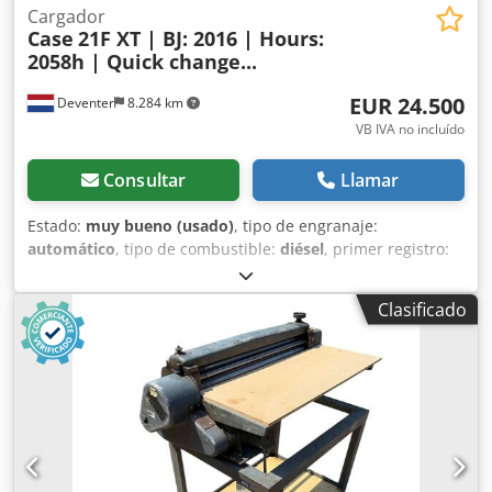
Cargador
Case
21F XT | BJ: 2016 | Hours:
2058h | Quick change...
EUR 24.500
Deventer
8.284 km
VB IVA no incluído
Consultar
Llamar
Estado:
muy bueno (usado)
, tipo de engranaje:
automático
, tipo de combustible:
diésel
, primer registro:
06/2016
, Año de fabricación:
2016
, horas de
funcionamiento:
2.058 h
, Equipamiento:
cabina
, =
Clasificado
Opciones y accesorios adicionales = - Cabina cerrada -
Radio/reproductor de CD = Notas = Pala cargadora CASE
21F XT, fabricada en 2016, con solo 2.058 horas de
funcionamiento. Esta pala cargadora compacta y potente
es de origen alemán y se encuentra en excelentes
condiciones, bien mantenida. La máquina está lista para
su uso inmediato y es ideal para trabajos de excavación,
agricultura, reciclaje, trabajos de pavimentación y en