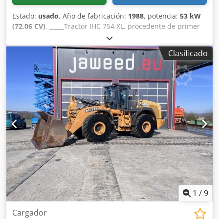
Estado:
usado
, Año de fabricación:
1988
, potencia:
53 kW
(72,06 CV)
, _____Tractor IHC 754 XL, procedente de primer
propietario, en óptimas condiciones. Horas de
funcionamiento: aproximadamente 8600. Año de
Clasificado
fabricación: 1988. Elevador delantero. Toma de fuerza
delantera. Transmisión de 30 km/h. Precio: 24.500,00
euros, sin IVA. Ubicación: null. Dcjdpfx Aezdmuteagok
1
/
9
Cargador