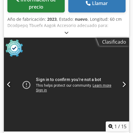
Llamar
precio
Año de fabricación:
2023
, Estado:
nuevo
, Longitud: 60 cm
Dcodpepq Tbuefx Aagok Accesorio adecuado para:
Maquinaria de construcción Capacidad de carga: 500 l
Garantía: 6 meses
Clasificado
1
/
15