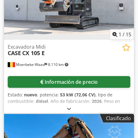
Incluye 3 cucharas: 1300 mm, 450 mm y 2000 mm cuchara
niveladora - Opcional con sistema TOPCON 3D de 2021
1
/
15
Excavadora Midi
CASE
CX 105 E
Moerbeke-Waas
8.110 km
Información de precio
Estado:
nuevo
, potencia:
53 kW (72,06 CV)
, tipo de
combustible:
diésel
, Año de fabricación:
2026
, Peso en
vacío: 9.780 kg. Póngase en contacto con el departamento
de ventas de KEY-TEC para obtener más información.
Clasificado
Dedezrrw Aopfx Aagjck