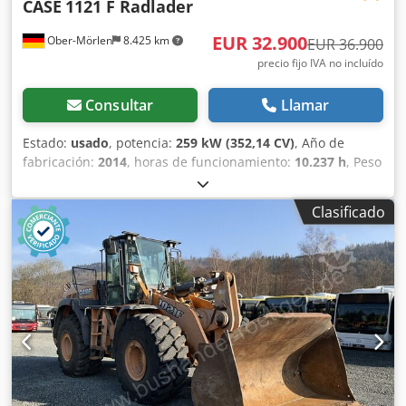
CASE
1121 F Radlader
EUR 32.900
Ober-Mörlen
8.425 km
EUR 36.900
precio fijo IVA no incluído
Consultar
Llamar
Estado:
usado
, potencia:
259 kW (352,14 CV)
, Año de
fabricación:
2014
, horas de funcionamiento:
10.237 h
, Peso
en vacío: 27.024 kg Para obtener más información,
póngase en contacto con Emal Jaweed. Cargadora de
Clasificado
ruedas / Wheel Loader, Case 1121F, año de fabricación
2014, horas de servicio: 10.237 h, longitud: 8.960 mm,
ancho: 2.990 mm, altura: 3.570 mm, peso bruto máximo
autorizado: 27.024 kg, motor: Case, potencia del motor: 239
kW, aire acondicionado, báscula, hidráulica auxiliar,
cámara de marcha atrás, engrase automático,
dimensiones del cazo: longitud: 1.800 mm, ancho: 3.000
mm, altura: 1.750 mm, video disponible. Djdjyn Nfwspfx
Aagock Otros: * Ofrecemos más de 200 unidades a la
venta. * Nuestra ubicación se encuentra a 30 km al norte