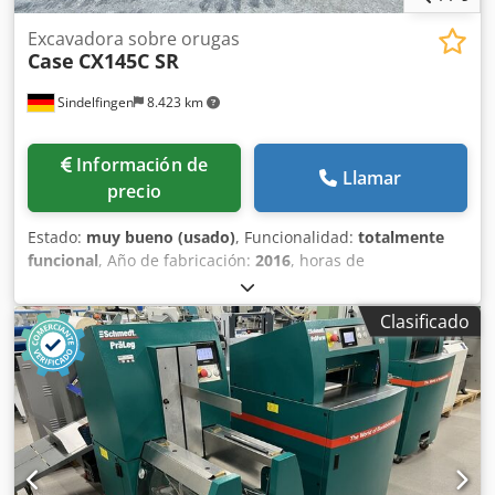
Excavadora sobre orugas
Case
CX145C SR
Sindelfingen
8.423 km
Información de
Llamar
precio
Estado:
muy bueno (usado)
, Funcionalidad:
totalmente
funcional
, Año de fabricación:
2016
, horas de
funcionamiento:
11.500 h
, * 11.500 horas de trabajo * Peso
operativo: 15.700 kg * Potencia del motor: 77 kW * Zapatas
Clasificado
Roadliner * Acoplador rápido hidráulico Dcsdpfx Aey Rm H
Eeagsk * Aire acondicionado