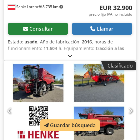
EUR 32.900
Sankt Lorenz
8.735 km
precio fijo IVA no incluído
Consultar
Llamar
Estado:
usado
, Año de fabricación:
2016
, horas de
funcionamiento:
11.604 h
, Equipamiento:
tracción a las
cuatro ruedas
, Llamar (Contacto · Teléfono · Móvil ·
WhatsApp) * Cargadora de ruedas Case 921F 4x4 con
Clasificado
tracción total * Calefacción / Aire acondicionado * Año de
fabricación: 2016 Dcedpfokq Amfjx Aagjk * Número de
identificación del vehículo (VIN): FNH921F1NGHE12139 *
Potencia: 190 kW * Peso en vacío: 19680 kg * Peso total:
21600 kg * Horas de uso: 11604 * Disponibles 3 unidades *
Precio bajo consulta * Toda la información proporcionada
no es vinculante.
Guardar búsqueda