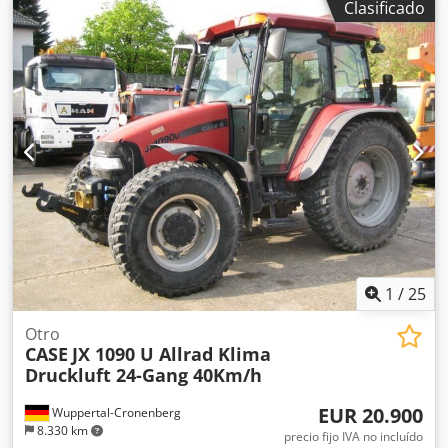
Clasificado
Condición: Buena Dcjdpfxoynq Dbs Aagok Número de
serie: ACM231045 Ref. nº.: 8084 Fecha de matriculación:
CV: 190 Horas: 6348 Caja de cambios: Powershift total 19+6
Depósito de gasoil: 1 Capacidad del depósito: 400 L Radio:
? Asiento neumático: ? Frenos: Frenos de disco en baño de
aceite Tamaño de neumáticos: 600/65R25 + 650/75R38 -
520/70R34 Porcentaje de banda de rodadura restante: 60%
90% - 40% Caja de herramientas: ? Sistema hidráulico: ?
Fabricante de cisterna: Samson Capacidad de la cisterna:
8000 L Bomba de alta presión: 2 x HPP Caudal de alta
presión: 122 l/min - 130 bar Bomba de vacío: Samson
Mando a distancia: ?
1
/
25
Otro
CASE
JX 1090 U Allrad Klima
Druckluft 24-Gang 40Km/h
EUR 20.900
Wuppertal-Cronenberg
8.330 km
precio fijo IVA no incluído