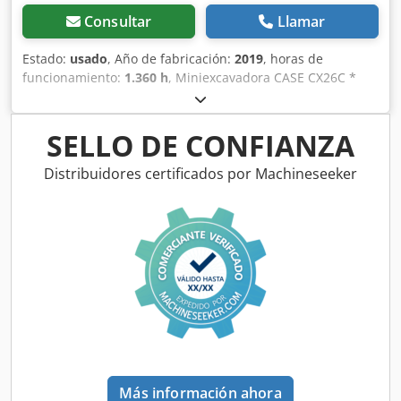
Consultar
Llamar
Estado:
usado
, Año de fabricación:
2019
, horas de
funcionamiento:
1.360 h
, Miniexcavadora CASE CX26C *
Año de fabricación: 2019 Djdpfx Aeurfkcsagock * 1360 BS, i
* Calefacción * Aire acondicionado * Orugas de goma *
Hoja excavadora * Enganche rápido
SELLO DE CONFIANZA
Distribuidores certificados por Machineseeker
Más información ahora