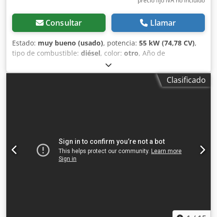
precio fijo IVA no incluído
Consultar
Llamar
Estado:
muy bueno (usado)
, potencia:
55 kW (74,78 CV)
,
tipo de combustible:
diésel
, color:
otro
, Año de
fabricación:
2024
, horas de funcionamiento:
916 h
,
Equipamiento:
aire acondicionado
, Información técnica
Clasificado
Dodpfxjxn S N Ro Alyeck Número de cilindros: 4 Cilindrada
del motor: 2.400 cc Tipo de chasis: rígido Dirección: rígida
Marca del motor: Bobcat Peso en vacío: 4.898 kg
Dimensiones (L x A x H): 390 x 186 x 206 cm Funcional
Sistema de cambio rápido: Sí Certificación CE: sí Estado
Estado técnico: muy bueno Estado visual: muy bueno =
Otras opciones y equipamiento = - Faro(s) de trabajo -
Suspensión del brazo - Orugas de goma - Gran caudal -
Acoplamiento rápido hidráulico - Luz de señalización - Dos
velocidades = Observaciones = Tren motriz Nivel (Tier):
Stage V / Tier IV final General País de fabricación: EE. UU.
Estado Tipo CE: CE Acoplamiento rápido hidráulico, 2
velocidades, pantalla grande, cámara de marcha atrás,
aire acondicionado, asiento neumático.