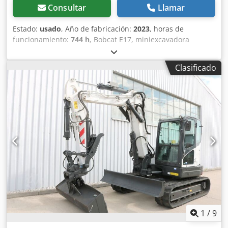
Consultar
Llamar
Estado:
usado
, Año de fabricación:
2023
, horas de
funcionamiento:
744 h
, Bobcat E17, miniexcavadora
fabricada en 2023, con solo 744 horas de uso y equipada
con 4 cucharones. ---- * Fabricante: Bobcat * Modelo: E17 *
Clasificado
Año de fabricación: 2023 * Horas de uso registradas:
aproximadamente 744 * Incluye: 4 cucharones *
Acoplamiento rápido * Cabina completa * Tren de rodaje
con ancho ajustable * Peso operativo: 1.711 kg * Motor
diésel Kubota * Precio: 16.900 euros, neto + 19% de IVA ----
Para cualquier consulta, por favor, llame a: Erik Kortum:
WhatsApp Djdszp Ayvjpfx Alysck ?Toda la información se
proporciona sin garantía ni responsabilidad, y está sujeta
a errores y a la venta previa.
1
/
9