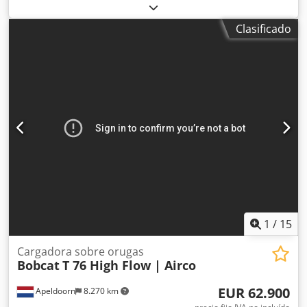
kg
, longitud de la horquilla:
1.150 mm
, Tipo de motor:
Ninguno, fabricante: Bobcat Dcodpfxjyi I Rne Alyok
Clasificado
1
/
15
Cargadora sobre orugas
Bobcat
T 76 High Flow | Airco
EUR 62.900
Apeldoorn
8.270 km