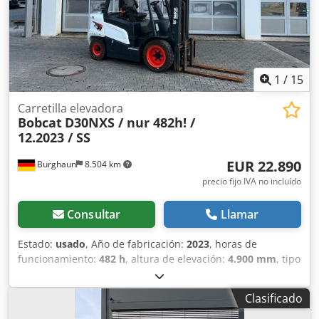
1
/
15
Carretilla elevadora
Bobcat
D30NXS / nur 482h! /
12.2023 / SS
EUR 22.890
Burghaun
8.504 km
precio fijo IVA no incluído
Consultar
Llamar
Estado:
usado
, Año de fabricación:
2023
, horas de
funcionamiento:
482 h
, altura de elevación:
4.900 mm
, tipo
de combustible:
eléctrico
, fabricante de motores:
Elektro
,
tipo de engranaje:
automático
, Bobcat D30NXS carretilla
Clasificado
elevadora diésel, año de fabricación: 12/2023, horas: ¡solo
482h!, capacidad nominal de carga: 3.000 kg, longitud de