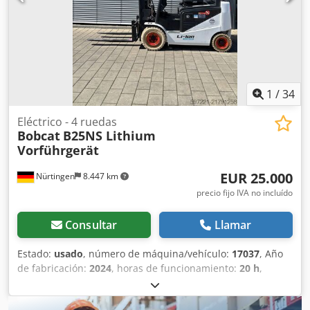
Yanmar. * Tuberías para herramientas adicionales. *
Sistema de cambio rápido. * Faros adicionales. * Estado de
conservación excelente. Dcsdjzr Avvepfx Alysk ----Somos un
taller especializado en vehículos y maquinaria de
construcción. Ofrecemos una cotización sin compromiso,
financiación, aceptación de vehículos usados como parte
del pago y la posibilidad de alquilar con opción a compra
1
/
34
de vehículos de todo tipo.----
Eléctrico - 4 ruedas
Bobcat
B25NS Lithium
Vorführgerät
EUR 25.000
Nürtingen
8.447 km
precio fijo IVA no incluído
Consultar
Llamar
Estado:
usado
, número de máquina/vehículo:
17037
, Año
de fabricación:
2024
, horas de funcionamiento:
20 h
,
capacidad de carga:
2.500 kg
, altura de elevación:
4.710
mm
, ascensor libre:
1.700 mm
, centro de carga:
500 mm
,