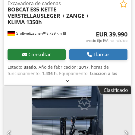
Excavadora de cadenas
BOBCAT
E85 KETTE
VERSTELLAUSLEGER + ZANGE +
KLIMA 1350h
EUR 39.990
Großweitzschen
8.739 km
precio fijo IVA no incluído
Consultar
Llamar
Estado:
usado
, Año de fabricación:
2017
, horas de
funcionamiento:
1.436 h
, Equipamiento:
tracción a las
cuatro ruedas
, Ofrecemos una máquina E85 poco común,
no procedente de una empresa de construcción pequeña,
Clasificado
con aire acondicionado. * BRAZO EXTENDIBLE con
PINZA/DEDO * Pala hidráulica para excavación, disponible
como opción, en stock con un precio adicional justo. *
Procedente de una empresa de construcción pequeña. *
Modelo para el mercado alemán. * Solo 1350 horas de
funcionamiento. * Orugas de goma. * Revisión general en
2025 en BOBCAT. * Motor diésel de 44 kW, fabricante