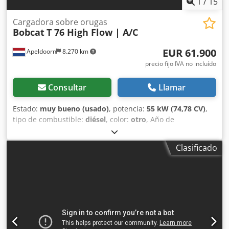
1
/
15
Cargadora sobre orugas
Bobcat
T 76 High Flow | A/C
EUR 61.900
Apeldoorn
8.270 km
precio fijo IVA no incluído
Consultar
Llamar
Estado:
muy bueno (usado)
, potencia:
55 kW (74,78 CV)
,
tipo de combustible:
diésel
, color:
otro
, Año de
fabricación:
2024
, horas de funcionamiento:
1.231 h
,
Equipamiento:
aire acondicionado
, Información técnica
Clasificado
Número de cilindros: 4 Cilindrada del motor: 2.400 cc
Dirección: Bock Marca del motor: Bobcat Peso en vacío:
4.898 kg Dimensiones (L x An x Al): 390 x 186 x 206 cm
Funcionalidad Sistema de cambio rápido: Sí Marcado CE: sí
Estado Estado técnico: muy bueno Estado estético: muy
bueno = Otras opciones y accesorios = - 3er circuito
hidráulico - Faro(s) de trabajo - Orugas de goma - Alto
caudal - Acoplador rápido hidráulico - Iluminación LED -