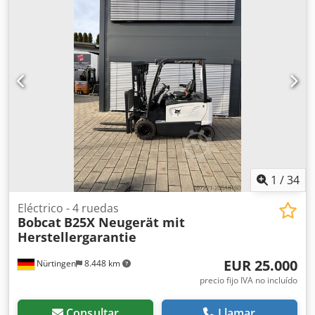
horquillas: 1.200 mm, altura de elevación: 4.900 mm,
mástil triplex, desplazador lateral hidráulico, motor:
[45,6W/62 CV], peso: 4.901 kg, ¡estado muy bueno!, ¡listo
para uso inmediato! Le ofrecemos con gusto una
propuesta de leasing o financiación a solicitud. El Sr. Mihm
(tel.) estará encantado de atenderle. Encontrará más
información en nuestra página web. ¡Sujeto a errores y
venta previa! Dirección asistida, techo protector. = Más
información = Capacidad de elevación: 3.000 kg
Dedpfsyxkrnjx Alyock Altura de construcción: 230 cm Para
más información, póngase en contacto con Tobias Ebert.
1
/
34
Eléctrico - 4 ruedas
Bobcat
B25X Neugerät mit
Herstellergarantie
EUR 25.000
Nürtingen
8.448 km
precio fijo IVA no incluído
Consultar
Llamar