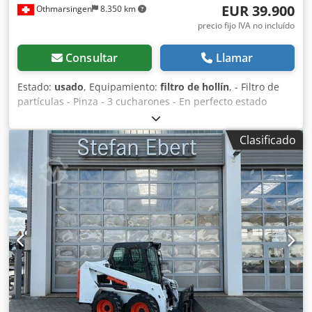
EUR 39.900
Othmarsingen
8.350 km
precio fijo IVA no incluído
Consultar
Llamar
Estado:
usado
, Equipamiento:
filtro de hollín
, - Filtro de
partículas - Pinza - 3 cucharones - En perfecto estado
Suspensión: Hidráulica Djdpfezhhv Tox Alysck
Clasificado