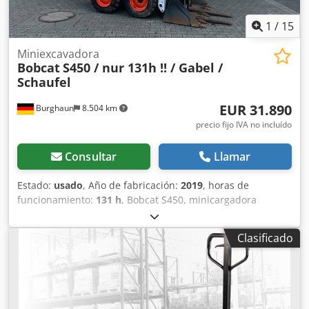
1
/
15
Miniexcavadora
Bobcat
S450 / nur 131h !! / Gabel /
Schaufel
EUR 31.890
Burghaun
8.504 km
precio fijo IVA no incluído
Consultar
Llamar
Estado:
usado
, Año de fabricación:
2019
, horas de
funcionamiento:
131 h
, Bobcat S450, minicargadora
compacta, año de fabricación: 2019, horas de
funcionamiento: ¡solo 131 horas!, horquillas para paletas,
Clasificado
pala, motor: Kubota [36 kW/49 CV], peso: 2.365 kg, vehículo
alemán, primer propietario, buen estado, lista para su uso
inmediato. Dsdpfx Aley T Uvtsyeck Si lo desea, le
ofrecemos una propuesta de arrendamiento o
financiación. El Sr. Mihm (Tel. ) estará encantado de