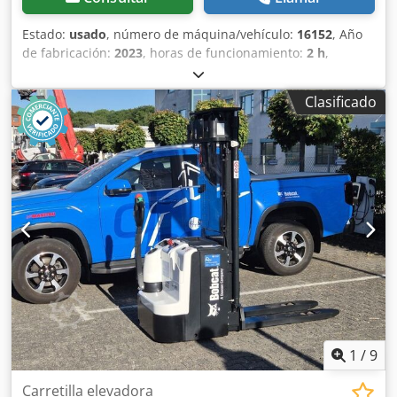
Estado:
usado
, número de máquina/vehículo:
16152
, Año
de fabricación:
2023
, horas de funcionamiento:
2 h
,
capacidad de carga:
2.500 kg
, altura de elevación:
4.730
mm
, ascensor libre:
1.500 mm
, centro de carga:
500 mm
,
Clasificado
altura de construcción:
2.200 mm
, longitud de la horquilla:
1.200 mm
, tamaño del neumático delantero:
23x10-12
,
tamaño del neumático trasero:
18x7-8
, peso total:
4.627
kg
, tipo de motor: Eléctrico, fabricante: Bobcat
Dsdexwgkujpfx Alyjck
1
/
9
Carretilla elevadora