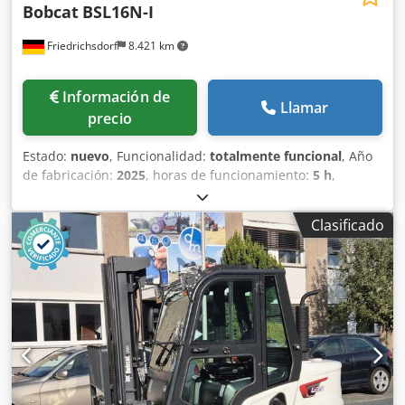
Bobcat
BSL16N-I
Friedrichsdorf
8.421 km
Información de
Llamar
precio
Estado:
nuevo
, Funcionalidad:
totalmente funcional
, Año
de fabricación:
2025
, horas de funcionamiento:
5 h
,
capacidad de carga:
1.600 kg
, altura de elevación:
4.620
mm
, ascensor libre:
1.520 mm
, tipo de combustible:
Clasificado
eléctrico
, tipo de mástil:
triple
, altura de construcción:
2.108 mm
, longitud de la horquilla:
1.150 mm
, peso en
vacío:
1.340 kg
, longitud total:
1.964 mm
, tipo de
accionamiento:
Elektro
, ancho de construcción:
820 mm
,
Transpaleta Centro de carga: 600 Ancho de la horquilla:
560 mm Tipo de mástil: Triplex Condición: Nuevo Estado
técnico: Nuevo Tipo de neumáticos delanteros: poliuretano
Estado de los neumáticos delanteros: 80 - 100% Tipo de
neumáticos traseros: poliuretano Estado de los neumáticos
traseros: 80 - 100% Voltaje de la batería: 24 V Batería Ah: