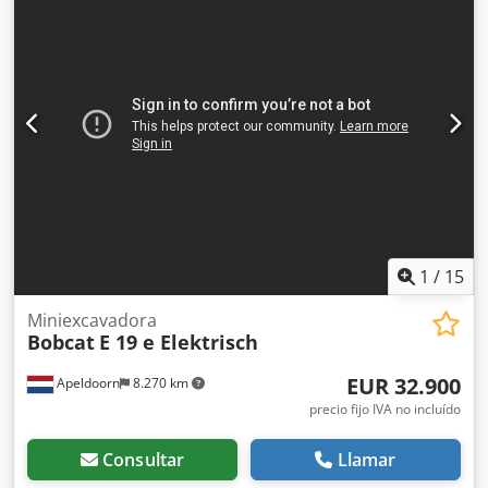
tamaño del neumático delantero:
Tandem
, tamaño del
neumático trasero:
, peso total:
1.222 kg
, 5041176
Dcjdpfxex Nk Hyo Alyok Número de serie: OBWNE-000719
Especificaciones de la batería: 24 voltios, 150 amperios-
hora.
1
/
15
Miniexcavadora
Bobcat
E 19 e Elektrisch
EUR 32.900
Apeldoorn
8.270 km
precio fijo IVA no incluído
Consultar
Llamar