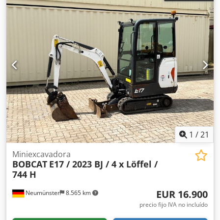
1
/
21
Miniexcavadora
BOBCAT
E17 / 2023 BJ / 4 x Löffel /
744 H
EUR 16.900
Neumünster
8.565 km
precio fijo IVA no incluído