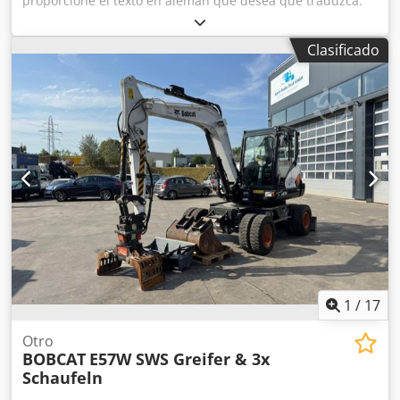
proporcione el texto en alemán que desea que traduzca.
Dsdozkzf Hepfx Alyock
Clasificado
1
/
17
Otro
BOBCAT
E57W SWS Greifer & 3x
Schaufeln