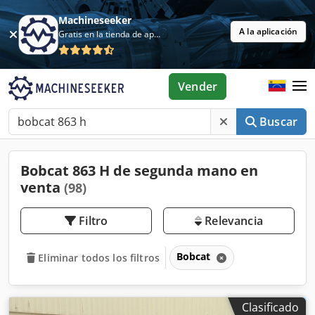
Machineseeker
A la aplicación
Gratis en la tienda de aplicaciones
Vender
Buscar
Bobcat 863 H de segunda mano en
venta
(98)
Filtro
Relevancia
Bobcat
Eliminar todos los filtros
Clasificado