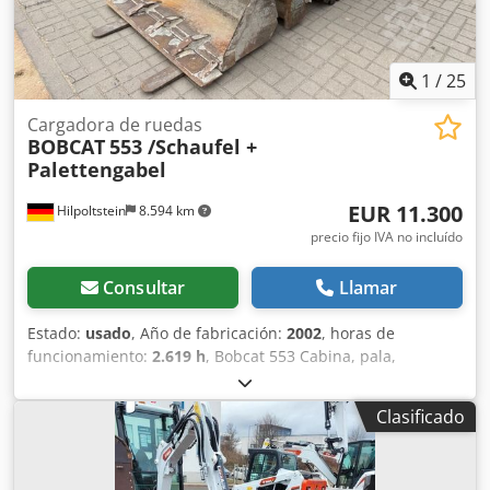
1
/
25
Cargadora de ruedas
BOBCAT
553 /Schaufel +
Palettengabel
EUR 11.300
Hilpoltstein
8.594 km
precio fijo IVA no incluído
Consultar
Llamar
Estado:
usado
, Año de fabricación:
2002
, horas de
funcionamiento:
2.619 h
, Bobcat 553 Cabina, pala,
horquilla para paletas. Dcjdpfjzng Tkjx Alysk
Clasificado