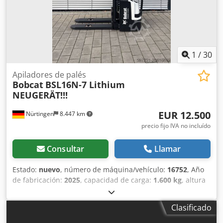
1
/
30
Apiladores de palés
Bobcat
BSL16N-7 Lithium
NEUGERÄT!!!
EUR 12.500
Nürtingen
8.447 km
precio fijo IVA no incluído
Consultar
Llamar
Estado:
nuevo
, número de máquina/vehículo:
16752
, Año
de fabricación:
2025
, capacidad de carga:
1.600 kg
, altura
de elevación:
5.520 mm
, ascensor libre:
1.820 mm
, centro
de carga:
600 mm
, tipo de combustible:
eléctrico
, tipo de
Clasificado
mástil:
triple
, altura de construcción:
2.408 mm
, voltaje de
la batería:
24 V
, longitud de la horquilla:
1.150 mm
,