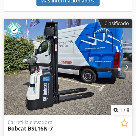
Más información ahora
neumáticos delanteros: 80 - 100% Tipo de neumáticos
traseros: Súper elásticos Tamaño de neumáticos traseros:
7.00x12-14 Dcedpfoyldtqex Alyok Estado de neumáticos
traseros: 80 - 100% Desplazador lateral, posicionador de
Clasificado
horquillas, 3ª válvula, 4ª válvula, focos de trabajo traseros,
focos de trabajo delanteros, calefacción, rejilla de
protección de carga, cabina completa, elevación libre total,
espejo interior, luz rotativa, limpiaparabrisas, cámara de
marcha atrás, apoyabrazos con minipalanca para 4
funciones hidráulicas, cambio de dirección en el
apoyabrazos
1
/
8
Carretilla elevadora
Bobcat
BSL16N-7