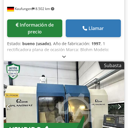
Kaufungen
8.502 km
Información de
Llamar
precio
Estado:
bueno (usado)
, Año de fabricación:
1997
, 1
rectificadora plana de ocasión Marca: Blohm Modelo:
Planomat 408 Año de fabricación: 1997 Datos técnicos:
Chedoxr Dzgopfx Anuoa Longitud de rectificado: 800 mm
Subasta
Ancho de rectificado: 400 mm Placa magnética: 800 x 400
mm Diámetro de la muela: 400 mm Ancho de la muela: 80
mm Peso de la máquina: aprox. 4,5 t Dimensiones aprox. (L
x An x Al): 3200 x 2300 x 2200 mm Equipada con sistema de
filtro de banda