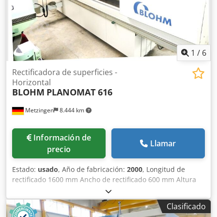
1
/
6
Rectificadora de superficies -
Horizontal
BLOHM
PLANOMAT 616
Metzingen
8.444 km
Información de
Llamar
precio
Estado:
usado
, Año de fabricación:
2000
, Longitud de
rectificado 1600 mm Ancho de rectificado 600 mm Altura
de la pieza de trabajo 500 mm Requerimiento total de
potencia 50 kW OFERTA Podemos ofrecerle información sin
Clasificado
compromiso de stock, errores y ventas previas. reservado,