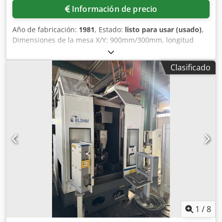
Información de precio
Año de fabricación:
1981
, Estado:
listo para usar (usado)
,
Dimensiones de la mesa X/Y: 900mm/300mm, longitud
máxima de rectificado: 900mm, anchura máxima de
rectificado: 350mm, distancia máxima entre el centro de la
Clasificado
mesa y el husillo: 575mm, carga máxima de la mesa:
670kg, movimiento longitudinal/transversal máximo de la
mesa: 859mm/300mm, velocidad del husillo de rectificado:
2800 rpm, diámetro exterior de la muela mín./máx.:
400mm/165mm, diámetro del orificio para 400mm:
127mm. Dimensiones de la máquina X/Y: aprox.
1100mm/1100mm, peso: aprox. 3100kg. Documentación
disponible. Es posible una inspección in situ. Chjdpsx Tul
Uefx Anusa
1
/
8