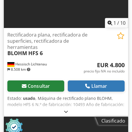
1
/
10
Rectificadora plana, rectificadora de
superficies, rectificadora de
herramientas
BLOHM
HFS 6
EUR 4.800
Hessisch Lichtenau
8.508 km
precio fijo IVA no incluído
Consultar
Llamar
Estado:
usado
, Máquina de rectificado plano BLOHM,
modelo HFS 6 N.º de fabricación: 10493 Año de fabricación:
1973 Plato de sujeción electromagnético de 600 x 300 mm
Longitud de rectificado: 600 mm Anchura de rectificado:
Clasificado
400 mm Recorrido longitudinal de la mesa: máx. 650 mm
Recorrido transversal: 350 mm Distancia entre el centro