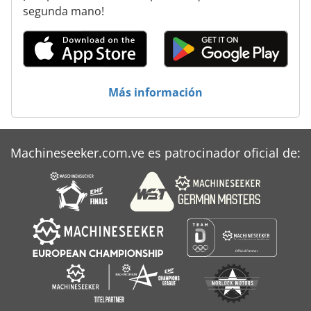
Máquina Del Laminador
segunda mano!
Plan
Schlebach Dsm 1000
Simplex
Más información
Simplex Mazo 125
Weinig Profimat 22
Machineseeker.com.ve es patrocinador oficial de:
Wohlenberg 76 Spm