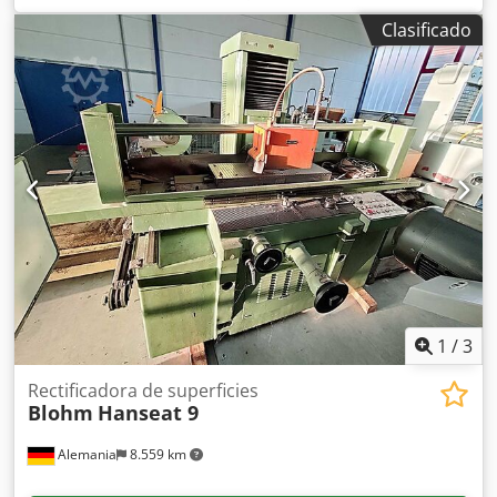
ancho de lijado:
600 mm
, altura de rectificado:
500 mm
,
Clasificado
diámetro de disco rectificador:
400 mm
, tipo de control:
Control NC
, DETALLES TÉCNICOS Control: NC Ergomatic
Longitud de rectificado: 800 mm Chsdpfxsxl Sifo Anuja
Ancho de rectificado: 600 mm Altura de rectificado: 500
mm Diámetro de la muela: 400 mm EQUIPAMIENTO Placa
de sujeción electromagnética Sistema de limpieza de
refrigerante
1
/
3
Rectificadora de superficies
Blohm
Hanseat 9
Alemania
8.559 km