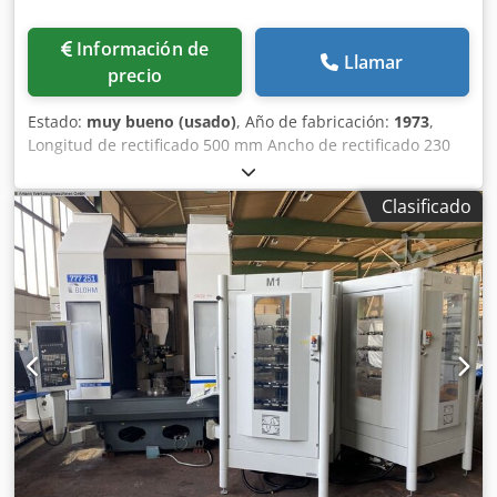
Información de
Llamar
precio
Estado:
muy bueno (usado)
, Año de fabricación:
1973
,
Longitud de rectificado 500 mm Ancho de rectificado 230
mm Tamaño de la mesa 760 x 200 mm Entrega automática
Chodpswn Tdxefx Anusa placa magnética sistema de
Clasificado
filtrado