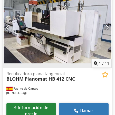
N Adbjueha -Peso total: 403 kg
1
/
11
Rectificadora plana tangencial
BLOHM
Planomat HB 412 CNC
Fuente de Cantos
6.998 km
Información de
Llamar
precio