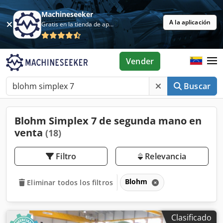
Machineseeker
A la aplicación
Gratis en la tienda de aplicaciones
Vender
Buscar
Blohm Simplex 7 de segunda mano en
venta
(18)
Filtro
Relevancia
Blohm
Eliminar todos los filtros
Clasificado