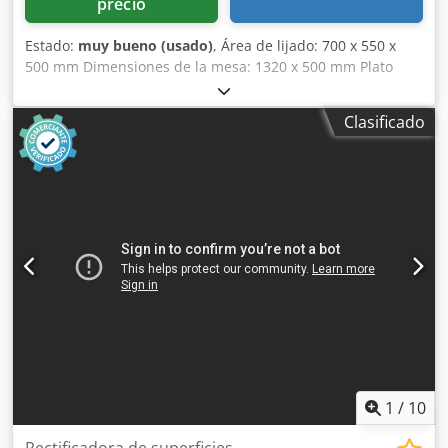
precio
Estado:
muy bueno (usado)
, Área de lijado: 700 x 550 x
500 mm Dimensiones de la mesa: 1320 x 500 mm Plato
magnético: 700 x 500 mm Dimensiones del disco de lijado:
diámetro x anchura x orificio: 400 x 80 x 127 mm Velocidad
Clasificado
de rotación del disco de lijado: 1400 / 2800 rpm Diversos
accesorios Codszhl Rnepfx Anusha MARCELS MASCHINEN
AG
1
/
10
Rectificadora de superficies