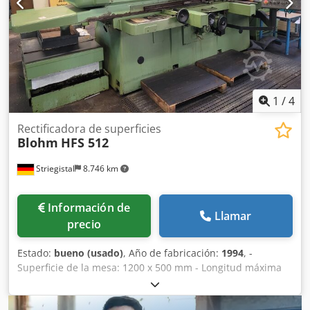
1
/
4
Rectificadora de superficies
Blohm
HFS 512
Striegistal
8.746 km
Información de
Llamar
precio
Estado:
bueno (usado)
, Año de fabricación:
1994
, -
Superficie de la mesa: 1200 x 500 mm - Longitud máxima
de lijado: 1200 mm Chodpfx Anjzl Tmfjuoa - Anchura
máxima de lijado: 500 mm