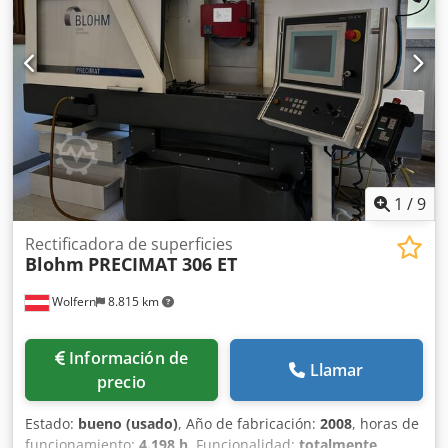
380 mm Csdpfsyuamxex Anusha Diámetro máx. de la
muela: 400 mm Velocidad máx. del husillo: 3.400 rpm
EQUIPAMIENTO Marcado CE Documentación
1
/
9
Rectificadora de superficies
Blohm
PRECIMAT 306 ET
Wolfern
8.815 km
Información de
Llamar
precio
Estado:
bueno (usado)
, Año de fabricación:
2008
, horas de
funcionamiento:
4.198 h
, Funcionalidad:
totalmente