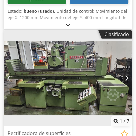
Estado:
bueno (usado)
, Unidad de control: Movimiento del
eje X: 1200 mm Movimiento del eje Y: 400 mm Longitud de
la mesa de trabajo: 1200 mm Chedjgq I Nmjpfx Anuoa
Ancho de la mesa de trabajo: 350 mm Conexión electrónica
Clasificado
principal: 380 V Requisito de potencia total: 24 kVA
Refrigeración interna: sí. Ancho: 4.500 mm Profundidad:
2000 mm Altura: 2200 mm Peso: 4.500 kilogramos
1
/
7
Rectificadora de superficies