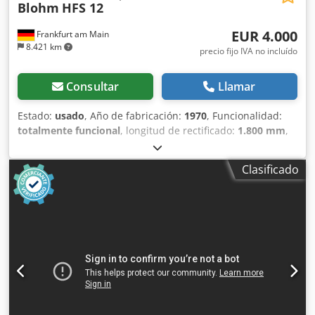
Blohm
HFS 12
EUR 4.000
Frankfurt am Main
8.421 km
precio fijo IVA no incluído
Consultar
Llamar
Estado:
usado
, Año de fabricación:
1970
, Funcionalidad:
totalmente funcional
, longitud de rectificado:
1.800 mm
,
ancho de lijado:
400 mm
, longitud de la mesa:
1.350 mm
,
ancho de la mesa:
350 mm
, ¡¡¡VENTA EN LOCALIZACIÓN D-
Clasificado
74219 MÖCKMÜHL Rectificadora plana BLOHM HFS 12 Año
de fabricación: 1970 Longitud de rectificado: 1800 mm
Ancho de rectificado: 400 mm Chjdpfszamf Eex Anuja
Tamaño del plato magnético: 1.350x350 mm Accesorios:
Sistema de refrigeración (KSS-ANLAGE) Diversas muelas
abrasivas La máquina está en funcionamiento y puede
inspeccionarse bajo tensión en cualquier momento.