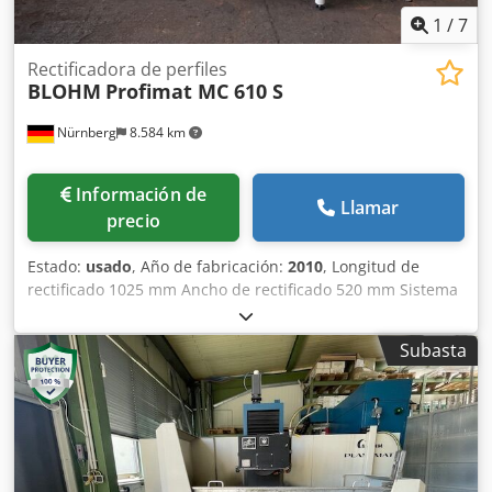
1
/
7
Rectificadora de perfiles
BLOHM
Profimat MC 610 S
Nürnberg
8.584 km
Información de
Llamar
precio
Estado:
usado
, Año de fabricación:
2010
, Longitud de
rectificado 1025 mm Ancho de rectificado 520 mm Sistema
de control SINUMERIK 840 D Portaherramientas HSK-A 63
Eje A ° Peso de la pieza de trabajo 30 kg Distancia entre
Subasta
husillo de rectificado - mesa mín./máx. 473,5 - 1023,5
milímetros eje x 520 mm eje y 550 mm eje z 1000 mm Eje V
166 mm Avance del eje X 4 - 6.000 mm/min Avance del eje
Y 4 - 4.000 mm/min Cedpfx Asvxwl Aonueha Avance eje Z
30 - 25.000 mm/min. Dimensiones de la mesa 1.400 x 874
mm Velocidad del husillo de rectificado continuamente