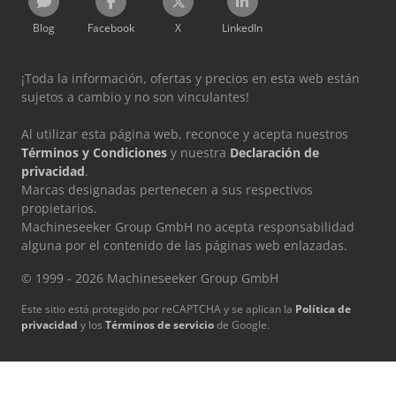
Blog
Facebook
X
LinkedIn
¡Toda la información, ofertas y precios en esta web están
sujetos a cambio y no son vinculantes!
Al utilizar esta página web, reconoce y acepta nuestros
Términos y Condiciones
y nuestra
Declaración de
privacidad
.
Marcas designadas pertenecen a sus respectivos
propietarios.
Machineseeker Group GmbH no acepta responsabilidad
alguna por el contenido de las páginas web enlazadas.
© 1999 - 2026 Machineseeker Group GmbH
Este sitio está protegido por reCAPTCHA y se aplican la
Política de
privacidad
y los
Términos de servicio
de Google.