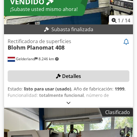
VENDIDO
¡Subaste usted mismo ahora!
1
/
14
Subasta finalizada
Rectificadora de superficies
Blohm
Planomat 408
Gelderland
8.246 km
Detalles
Estado:
listo para usar (usado)
, Año de fabricación:
1999
,
Funcionalidad:
totalmente funcional
, número de
máquina/vehículo:
14556
, diámetro de disco rectificador:
400 mm
, recorrido eje X:
900 mm
, recorrido del eje Y:
550
Clasificado
mm
, recorrido del eje Z:
360 mm
, velocidad del husillo de
rectificado:
3.400 rpm
, DETALLES TÉCNICOS Recorrido eje
X: 900 mm Recorrido eje Y: 550 mm Recorrido eje Z: 360
mm Ancho de la mesa: 790 mm Profundidad de la mesa: