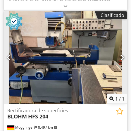
funcional
, número de máquina/vehículo:
5070-0016
,
longitud de rectificado:
600 mm
, ancho de lijado:
300 mm
,
Clasificado
diámetro de disco rectificador:
300 mm
, distancia de la
mesa al centro del husillo:
575 mm
, ancho de disco
rectificador:
50 mm
, peso total:
3.000 kg
, espacio
necesario altura:
2.300 mm
, espacio necesario longitud:
2.960 mm
, espacio necesario anchura:
3.200 mm
,
Rectificadora plana de segunda mano Chedpfx Asy Ry
Dqjnuoa Estado muy cuidado
1
/
1
Rectificadora de superficies
BLOHM
HFS 204
Mögglingen
8.497 km