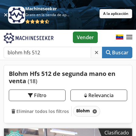
Machineseeker
A la aplicación
Gratis en la tienda de aplicaciones
Vender
Buscar
Blohm Hfs 512 de segunda mano en
venta
(18)
Filtro
Relevancia
Blohm
Eliminar todos los filtros
Clasificado