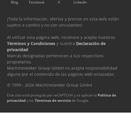
Blog
Facebook
X
LinkedIn
¡Toda la información, ofertas y precios en esta web están
sujetos a cambio y no son vinculantes!
Al utilizar esta página web, reconoce y acepta nuestros
Términos y Condiciones
y nuestra
Declaración de
privacidad
.
Marcas designadas pertenecen a sus respectivos
propietarios.
Machineseeker Group GmbH no acepta responsabilidad
alguna por el contenido de las páginas web enlazadas.
© 1999 - 2026 Machineseeker Group GmbH
Este sitio está protegido por reCAPTCHA y se aplican la
Política de
privacidad
y los
Términos de servicio
de Google.