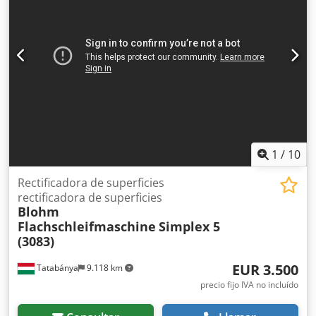
1
/
10
Rectificadora de superficies
rectificadora de superficies
Blohm
Flachschleifmaschine
Simplex 5
(3083)
EUR 3.500
Tatabánya
9.118 km
precio fijo IVA no incluído