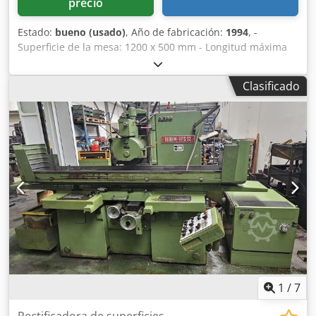
precio
Estado:
bueno (usado)
, Año de fabricación:
1994
, -
Superficie de la mesa: 1200 x 500 mm - Longitud máxima
de lijado: 1200 mm - Anchura máxima de lijado: 500 mm
Chedpfxszl Tmfs Abbja
Clasificado
1
/
7
Rectificadora de superficies