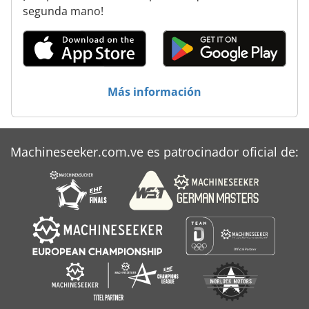
Horno De Piso
segunda mano!
Horno De Pisos
Klaeger Hbs 265
Plan
Más información
Prensa Caliente
Rehm Rp 462
Machineseeker.com.ve es patrocinador oficial de:
Schechtl Hbm 310