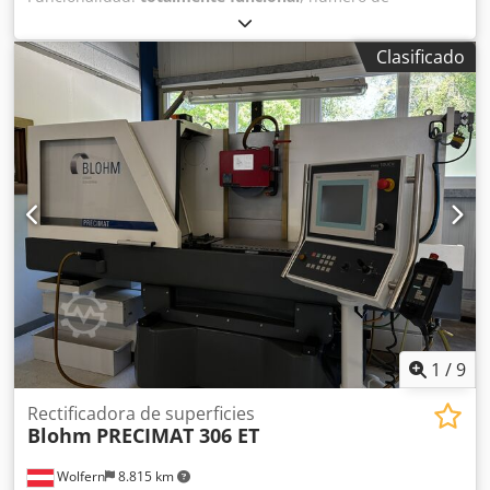
máquina/vehículo:
14556
, diámetro de disco rectificador:
400 mm
, recorrido eje X:
900 mm
, recorrido del eje Y:
550
Clasificado
mm
, recorrido del eje Z:
360 mm
, velocidad del husillo de
rectificado:
3.400 rpm
, DETALLES TÉCNICOS Recorrido eje
X: 900 mm Recorrido eje Y: 550 mm Recorrido eje Z: 360
mm Chodpfsyuamxox Abbja Ancho de la mesa: 790 mm
Profundidad de la mesa: 380 mm Diámetro máx. de la
muela: 400 mm Velocidad máx. del husillo: 3.400 rpm
EQUIPAMIENTO Marcado CE Documentación
1
/
9
Rectificadora de superficies
Blohm
PRECIMAT 306 ET
Wolfern
8.815 km