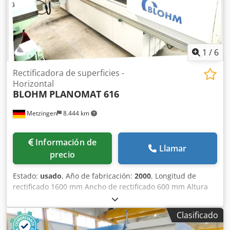
1
/
6
Rectificadora de superficies -
Horizontal
BLOHM
PLANOMAT 616
Metzingen
8.444 km
Información de
Llamar
precio
Estado:
usado
, Año de fabricación:
2000
, Longitud de
rectificado 1600 mm Ancho de rectificado 600 mm Altura
de la pieza de trabajo 500 mm Requerimiento total de
potencia 50 kW OFERTA Chodst Hxcbspfx Abbsa Podemos
Clasificado
ofrecerle información sin compromiso de stock, errores y
ventas previas. reservado, oferta: B L O H M Rectificadora