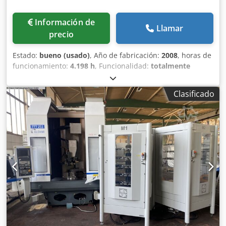
Información de
Llamar
precio
Estado:
bueno (usado)
, Año de fabricación:
2008
, horas de
funcionamiento:
4.198 h
, Funcionalidad:
totalmente
funcional
, número de máquina/vehículo:
5070-0016
,
longitud de rectificado:
600 mm
, ancho de lijado:
300 mm
,
Clasificado
diámetro de disco rectificador:
300 mm
, distancia de la
mesa al centro del husillo:
575 mm
, ancho de disco
rectificador:
50 mm
, peso total:
3.000 kg
, espacio
necesario altura:
2.300 mm
, espacio necesario longitud:
2.960 mm
, espacio necesario anchura:
3.200 mm
,
Rectificadora plana de segunda mano Chsdpey Ry Dqofx
Abbea Estado muy cuidado