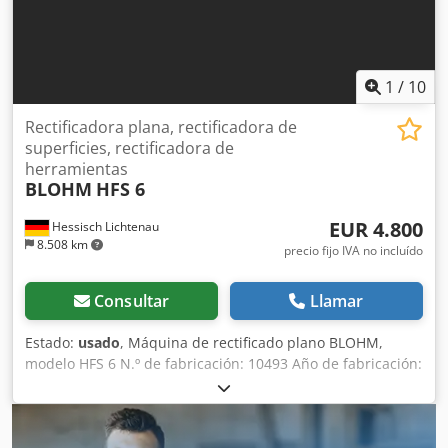
1
/
10
Rectificadora plana, rectificadora de
superficies, rectificadora de
herramientas
BLOHM
HFS 6
EUR 4.800
Hessisch Lichtenau
8.508 km
precio fijo IVA no incluído
Consultar
Llamar
Estado:
usado
, Máquina de rectificado plano BLOHM,
modelo HFS 6 N.º de fabricación: 10493 Año de fabricación:
1973 Plato de sujeción electromagnético de 600 x 300 mm
Longitud de rectificado: 600 mm Anchura de rectificado:
400 mm Recorrido longitudinal de la mesa: máx. 650 mm
Recorrido transversal: 350 mm Distancia entre el centro