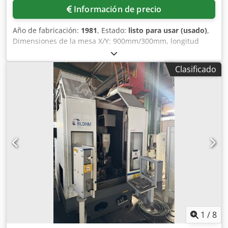
Información de precio
Año de fabricación:
1981
, Estado:
listo para usar (usado)
,
Dimensiones de la mesa X/Y: 900mm/300mm, longitud
máxima de rectificado: 900mm, anchura máxima de
rectificado: 350mm, distancia máxima entre el centro de la
Clasificado
mesa y el husillo: 575mm, carga máxima de la mesa:
670kg, movimiento longitudinal/transversal máximo de la
mesa: 859mm/300mm, velocidad del husillo de rectificado:
2800 rpm, diámetro exterior de la muela mín./máx.:
400mm/165mm, diámetro del orificio para 400mm:
127mm. Dimensiones de la máquina X/Y: aprox.
1100mm/1100mm, peso: aprox. 3100kg. Documentación
disponible. Es posible una inspección in situ. Cedox Tul
Uopfx Abboha
1
/
8