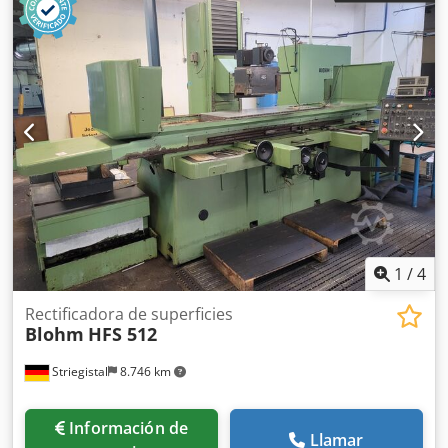
1
/
4
Rectificadora de superficies
Blohm
HFS 512
Striegistal
8.746 km
Información de
Llamar