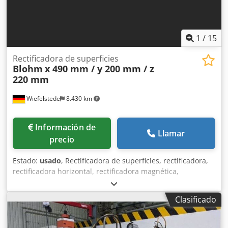
1
/
15
Rectificadora de superficies
Blohm
x 490 mm / y 200 mm / z
220 mm
Wiefelstede
8.430 km
Información de
Llamar
precio
Estado:
usado
, Rectificadora de superficies, rectificadora,
rectificadora horizontal, rectificadora magnética,
rectificadora de herramientas Chodpfet N Adbjx Abboa -
Fabricante: Blohm, rectificadora de superficies horizontal -
Clasificado
Tamaño de la mesa: 770 x 140 mm, giratoria -Recorrido: x
490 mm / y 200 mm / z 220 mm -Dimensiones:
1030/870/H1510 mm -Peso total: 403 kg