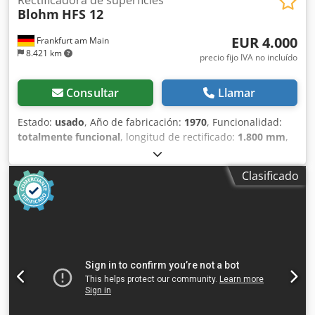
Blohm
HFS 12
EUR 4.000
Frankfurt am Main
8.421 km
precio fijo IVA no incluído
Consultar
Llamar
Estado:
usado
, Año de fabricación:
1970
, Funcionalidad:
totalmente funcional
, longitud de rectificado:
1.800 mm
,
ancho de lijado:
400 mm
, longitud de la mesa:
1.350 mm
,
ancho de la mesa:
350 mm
, ¡¡¡VENTA EN LOCALIZACIÓN D-
Clasificado
74219 MÖCKMÜHL Rectificadora plana BLOHM HFS 12 Año
de fabricación: 1970 Cjdpfx Abozamf Esbeha Longitud de
rectificado: 1800 mm Ancho de rectificado: 400 mm
Tamaño del plato magnético: 1.350x350 mm Accesorios:
Sistema de refrigeración (KSS-ANLAGE) Diversas muelas
abrasivas La máquina está en funcionamiento y puede
inspeccionarse bajo tensión en cualquier momento.