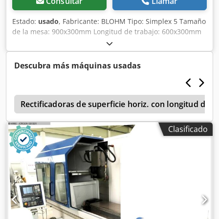
Consultar
Llamar
Estado:
usado
, Fabricante: BLOHM Tipo: Simplex 5 Tamaño
de la mesa: 900x300mm Longitud de trabajo: 600x300mm
Chedpfx Abevtyxuebsa ¡Sin mesa magnética!
Descubra más máquinas usadas
b
Rectificadoras de superficie horiz. con longitud de 
Clasificado