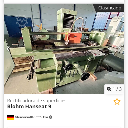
ancho de lijado:
600 mm
, altura de rectificado:
500 mm
,
Clasificado
diámetro de disco rectificador:
400 mm
, tipo de control:
Control NC
, DETALLES TÉCNICOS Control: NC Ergomatic
Longitud de rectificado: 800 mm Ancho de rectificado: 600
mm Altura de rectificado: 500 mm Diámetro de la muela:
400 mm EQUIPAMIENTO Placa de sujeción
electromagnética Sistema de limpieza de refrigerante
Chodpfxsxl Sifo Abbja
1
/
3
Rectificadora de superficies
Blohm
Hanseat 9
Alemania
8.559 km