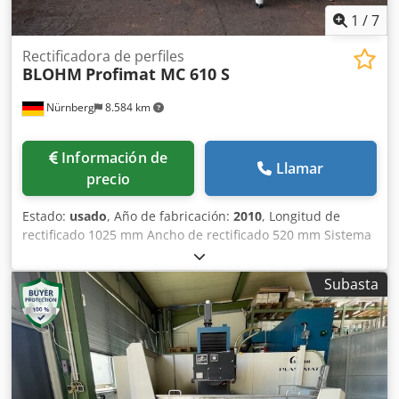
1
/
7
Rectificadora de perfiles
BLOHM
Profimat MC 610 S
Nürnberg
8.584 km
Información de
Llamar
precio
Estado:
usado
, Año de fabricación:
2010
, Longitud de
rectificado 1025 mm Ancho de rectificado 520 mm Sistema
de control SINUMERIK 840 D Portaherramientas HSK-A 63
Eje A ° Peso de la pieza de trabajo 30 kg Distancia entre
Subasta
husillo de rectificado - mesa mín./máx. 473,5 - 1023,5
milímetros eje x 520 mm eje y 550 mm Csdsvxwl Ajpfx
Abboha eje z 1000 mm Eje V 166 mm Avance del eje X 4 -
6.000 mm/min Avance del eje Y 4 - 4.000 mm/min Avance
eje Z 30 - 25.000 mm/min. Dimensiones de la mesa 1.400 x
874 mm Velocidad del husillo de rectificado continuamente