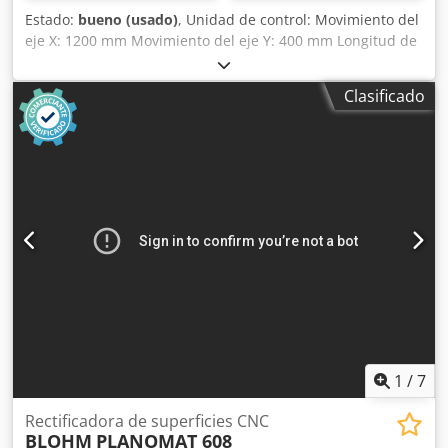
Estado:
bueno (usado)
, Unidad de control: Movimiento del
eje X: 1200 mm Movimiento del eje Y: 400 mm Longitud de
la mesa de trabajo: 1200 mm Ancho de la mesa de trabajo:
350 mm Conexión electrónica principal: 380 V Requisito de
Clasificado
potencia total: 24 kVA Refrigeración interna: sí. Ancho:
4.500 mm Profundidad: 2000 mm Altura: 2200 mm
Chodpfx Aegq I Nmjbboa Peso: 4.500 kilogramos
1
/
7
Rectificadora de superficies CNC
BLOHM
PLANOMAT 608