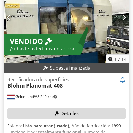
filtro de banda
VENDIDO
¡Subaste usted mismo ahora!
1
/
14
Subasta finalizada
Rectificadora de superficies
Blohm
Planomat 408
Gelderland
8.246 km
Detalles
Estado:
listo para usar (usado)
, Año de fabricación:
1999
,
Funcionalidad:
totalmente funcional
, número de