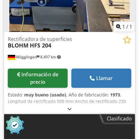
adyacente (800 x 500 mm) - Panel de control giratorio -
Manual de operación y manual de piezas de repuesto
Espacio requerido (largo x ancho x alto): 3000 x 2200 x 2100
mm Peso de la máquina de rectificado plano: 3000 kg Peso
1
/
1
del armario de control: 200 kg Buen estado
Rectificadora de superficies
BLOHM
HFS 204
Mögglingen
8.497 km
Información de
Llamar
precio
Estado:
muy bueno (usado)
, Año de fabricación:
1973
,
Longitud de rectificado 500 mm Ancho de rectificado 230
mm Tamaño de la mesa 760 x 200 mm Entrega automática
placa magnética sistema de filtrado Chedpfown Tdxox
Clasificado
Abbea