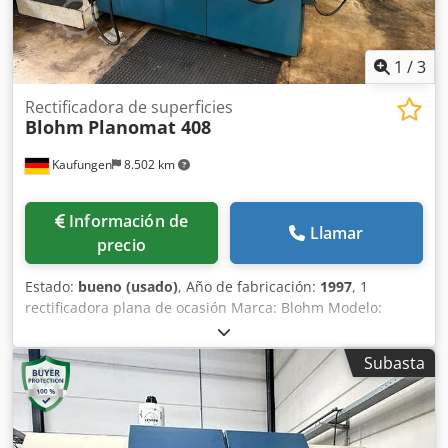
1
/
3
Rectificadora de superficies
Blohm
Planomat 408
Kaufungen
8.502 km
Información de
Llamar
precio
Estado:
bueno (usado)
, Año de fabricación:
1997
, 1
rectificadora plana de ocasión Marca: Blohm Modelo:
Planomat 408 Año de fabricación: 1997 Datos técnicos:
Longitud de rectificado: 800 mm Ancho de rectificado: 400
Subasta
mm Chedpjxr Dzgefx Abbsa Placa magnética: 800 x 400
mm Diámetro de la muela: 400 mm Ancho de la muela: 80
mm Peso de la máquina: aprox. 4,5 t Dimensiones aprox. (L
x An x Al): 3200 x 2300 x 2200 mm Equipada con sistema de