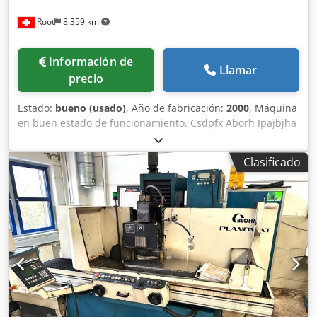
Root
8.359 km
Información de
Llamar
precio
Estado:
bueno (usado)
, Año de fabricación:
2000
, Máquina
en buen estado de funcionamiento. Csdpfx Aborh Ipajbjha
Imán 600 mm
Clasificado