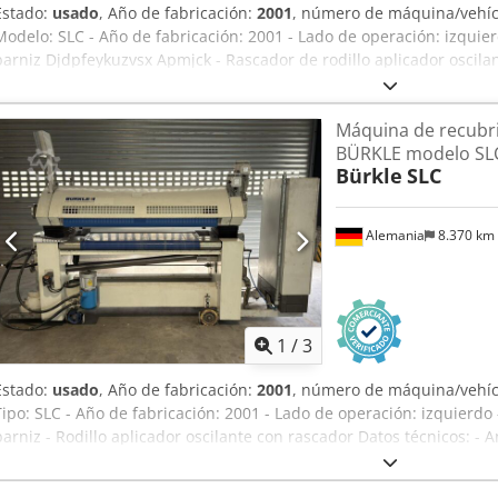
Estado:
usado
, Año de fabricación:
2001
, número de máquina/vehí
Modelo: SLC - Año de fabricación: 2001 - Lado de operación: izquierd
barniz Djdpfeykuzvsx Apmjck - Rascador de rodillo aplicador oscila
trabajo: 1.300 mm - Longitud mínima de la pieza: 350 mm - Peso má
banda transportadora: 1.270 mm - Espesor de la pieza: 3 - 100 mm 
Máquina de recubri
Ancho de la máquina: 3.200 mm - Rodillo aplicador, recubierto de
BÜRKLE modelo SL
- Dureza Shore del rodillo aplicador: 45 (puede modificarse) - Rodil
Bürkle
SLC
mm - Rodillo de contrapresión, recubierto de goma, diámetro: 186 
regulable de aprox. 8-25 m/min - Altura de trabajo aprox. 900 mm ±
mm - Aire comprimido: 6 bar, G1/4 pulgada, aprox. 50 NL/min - Ten
Alemania
8.370 km
3 fases - Potencia total conectada: aprox. 5,5 kW - Con armario de co
Ubicación: en stock 32825 Blomberg
1
/
3
Estado:
usado
, Año de fabricación:
2001
, número de máquina/vehí
Tipo: SLC - Año de fabricación: 2001 - Lado de operación: izquierdo -
barniz - Rodillo aplicador oscilante con rascador Datos técnicos: -
Longitud mínima de la pieza: 350 mm - Peso máximo de la pieza: 250
transportadora: 1.270 mm - Espesor de la pieza: 3 - 100 mm - Longi