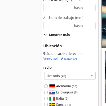
-
Anchura de trabajo [mm]:
-
Mostrar más
Ubicación
Su ubicación detectada:
Venezuela
(cambiar)
radio:
Ilimitado
(40)
Alemania
(14)
Eslovaquia
(8)
Italia
(5)
Suecia
(4)