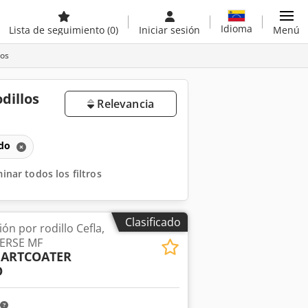
Idioma
Lista de seguimiento
(0)
Iniciar sesión
Menú
los
dillos
Relevancia
ado
minar todos los filtros
Clasificado
ón por rodillo Cefla,
ERSE MF
ARTCOATER
O