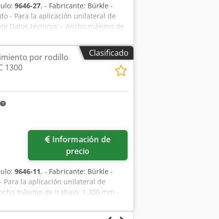
culo:
9646-27
, - Fabricante: Bürkle -
o - Para la aplicación unilateral de
nte Datos técnicos: - Ancho máximo de
ximo de la pieza: 250 kg - Ancho de la
- Longitud de instalación: 800 mm -
Clasificado
miento por rodillo
 goma, EPDM, aprox. Diámetro: 238 mm
C 1300
lo dosificador, cromado, diámetro: 174
mm - Velocidad de transporte,
 30 mm - Altura de paso aprox. 3 - 80
sión de funcionamiento: 400 V, 50 Hz,
ntrol - Peso aprox. 1.450 kg -
Información de
precio
culo:
9646-11
, - Fabricante: Bürkle -
 Para la aplicación unilateral de
 Ancho máximo de trabajo: 1.300 mm -
 kg - Ancho de la cinta
tud de instalación: 800 mm - Ancho: