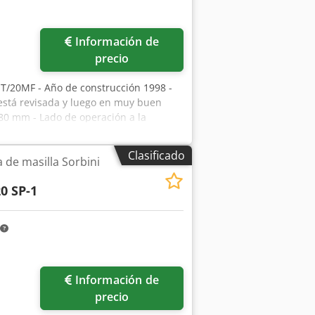
% - Ubicación: en el almacén
Información de
precio
po T/20MF - Año de construcción 1998 -
stá revisada y luego en muy buen
- 80 mm - Lado de operación a la
4 mm - Marcha atrás - Bomba de doble
40 milímetros - Peso ~ 1.220 kg - Con
Clasificado
 de masilla Sorbini
tuaciones de tensión máx. +/- 5% LAS
quina obsoleta
0 SP-1
ás fotos
Información de
precio