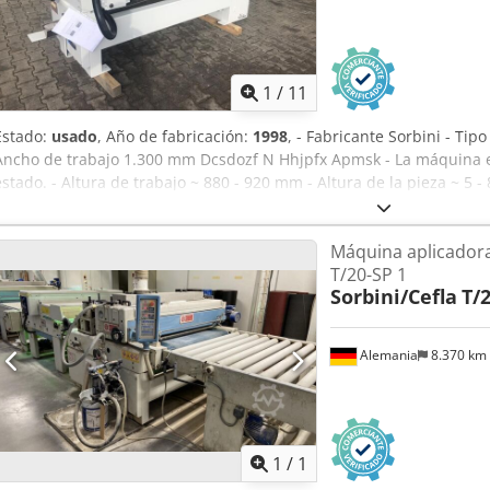
Voltaje, frecuencia: 400 / 50 - Fluctuaciones de voltaje máx.: +/- 5 
1
/
11
Estado:
usado
, Año de fabricación:
1998
, - Fabricante Sorbini - Ti
Ancho de trabajo 1.300 mm Dcsdozf N Hhjpfx Apmsk - La máquina e
estado. - Altura de trabajo ~ 880 - 920 mm - Altura de la pieza ~ 5 
izquierda - Diámetro del rollo ~ 248 mm - Rodillo dosificador ~ 17
membrana 1 pieza. - Longitud 950 mm - Ancho 2.550 mm - Altura 1.5
Máquina aplicadora
armario de control - Voltios, Hz 400/50 - Ubicación, en stock - Fluc
T/20-SP 1
FOTOS no son imágenes originales, son sólo un ejemplo de una má
Sorbini/Cefla
T/2
Alemania
8.370 km
Pedir m
1
/
1