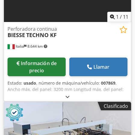
1
/
11
Perforadora continua
BIESSE
TECHNO KF
Italia
8.644 km
Información de
Llamar
precio
Estado:
usado
, número de máquina/vehículo:
007869
,
Ancho máx. del panel: 3200 mm Longitud máx. del panel:
800 mm Número de unidades: 5 Dedpfswimzyex Abijck
Grupos horizontales laterales: sí
Clasificado