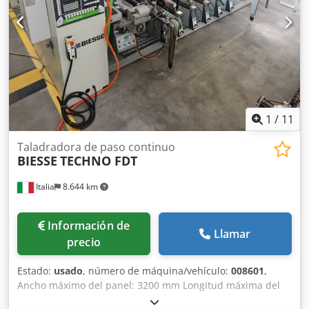
1
/
11
Taladradora de paso continuo
BIESSE
TECHNO FDT
Italia
8.644 km
Información de
Llamar
precio
Estado:
usado
, número de máquina/vehículo:
008601
,
Ancho máximo del panel: 3200 mm Longitud máxima del
panel: 1000 mm Número de unidades: 6 Dcedpszbrnhjfx