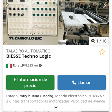
T Ttsfx Abijck Prensores verticales superior (N°) 5 Tornillos
motorizados para evacuar los escombros/virutas (N°) 2
Visualisación digitale del valor (ejes) Potencia total
instalada (Kw) 48 El CNC controla el desplazamiento (eje X)
del soporte horizontal móvil El CNC controla el
desplazamiento (eje Y) de las paradas/topes
1
/
10
TALADRO AUTOMATICO
BIESSE
Techno Logic
Roreto
8.285 km
Información de
Llamar
precio
Estado:
muy bueno (usado)
, Mando electrónico RT 486 N°
2 Cintas transportadoras motorizadas Velocidad de avance
(55 m/min ca.) N° 2 Grupos/Soportes horizontales N° 1
Cabezal de taladro para cada soporte horizontal (N° 1 x HP