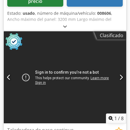
precio
Estado:
usado
, número de máquina/vehículo:
008606
,
Ancho máximo del panel: 3200 mm Largo máximo del
panel: 1000 mm Número de unidades: 5 Número de
unidades: 2 Posicionamiento mediante control NC: sí
Clasificado
Grupos horizontales laterales: sí Djdozqz Rcspfx Abieck
1
/
8
Taladradora de paso continuo