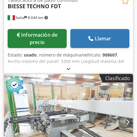
BIESSE
TECHNO FDT
Italia
8.644 km
Información de
Llamar
precio
Estado:
usado
, número de máquina/vehículo:
008607
,
Ancho máximo del panel: 3200 mm Longitud máxima del
panel: 1000 mm Número de unidades: 6 Número de
unidades: 4 Dcsdpszqz N Eefx Abijk Grupos horizontales
Clasificado
laterales: sí