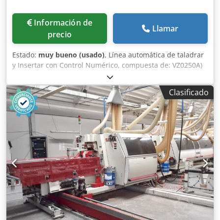
Información de
Llamar
precio
Estado:
muy bueno (usado)
, Línea automática de taladrar
y Insertar con Control Numérico, compuesta de: VZ0250A)
CARGADOR "RBO" Tornado C 1300 completo de rodillos
motorizados y cadenas motorizadas para la introducción
Clasificado
de los paneles en el 1° taladro. VZ0250B) TALADRO
AUTOMÁTICO "BIESSE" Techno FDT a C.N. - N. 2 cintas
motorizadas de alimentación, velocitad de avance hasta 75
m/min - N. 2 grupos horizontales (cada uno con N. 2
cabezales de taladro de 11 ejes, HP 1,8x2) - N. 4 grupos
inferiores (cadauno con 2 cabezales de taladro de varios
ejes, HP 1,8 x 2) - N. 3 grupos superiores (cadauno con 2
cabezales de taladro de varios ejes, HP 1,8 x 2) - N. 3
presores superiores - N. 2 tornillos motorizados para la
evacuación de los escombros Control Numérico (mando)
NC 500 para la gestion de las dos maquinas juntas
VZ0250C) TALADRO AUTOMATICO y CLAVIJADORA "BIESSE"
Techno SDT a C.N. - N. 2 cintas motorizadas de