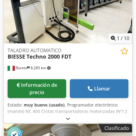
controla el desplazamiento (eje X) del soporte horizontal
móvil El CNC controla el desplazamiento (eje Y) de las
paradas/topes El CNC controla el desplazamiento (eje X) de
las cintas de transporte Potencia total instalada (Kw)
1
/
10
TALADRO AUTOMATICO
BIESSE
Techno 2000 FDT
Roreto
8.285 km
Información de
Llamar
precio
Estado:
muy bueno (usado)
, Programador electrónico
(mando) NC 400 Cintas transportadoras motorizadas (N°) 2
Grupos/Soportes horizontales (N°) 2 Cabezales de taladro
para cada soporte horizontal (N°) 2 Brocas para cada
Clasificado
cabezal de taladro horizontal (N°) 11 Anchura maxima de