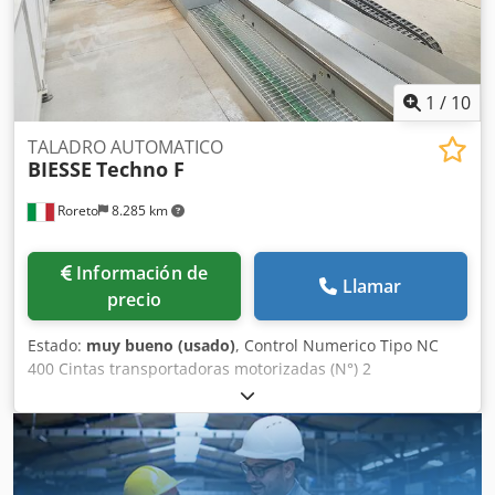
1
/
10
TALADRO AUTOMATICO
BIESSE
Techno F
Roreto
8.285 km
Información de
Llamar
precio
Estado:
muy bueno (usado)
, Control Numerico Tipo NC
400 Cintas transportadoras motorizadas (N°) 2
Grupos/Soportes horizontales (N°) 2 Cabezales de taladro
para cada soporte horizontal (N°) 2 Brocas para cada
cabezal de taladro horizontal (N°) 10 Anchura maxima de
trabajo (mm) 3200 - Anchura minima de trabajo (mm) 205
(ca.) Djdpfx Aszk Eulobijck Grupos/Soportes verticales