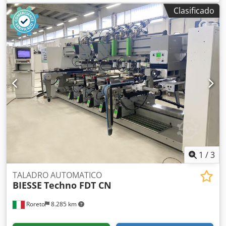
Abiok Número de unidades: 4 Grupos horizontales
Clasificado
laterales: sí
1
/
3
TALADRO AUTOMATICO
BIESSE
Techno FDT CN
Roreto
8.285 km