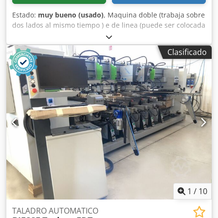
Estado:
muy bueno (usado)
, Maquina doble (trabaja sobre
dos lados al mismo tiempo ) e de linea (puede ser colocada
después de un taladro multiple pasador por cyclo
automático) Dsdpfxsw Ug A Hj Abiock - Programmador
Clasificado
electronico "CNI" NC 400 - Cuadro de mandos y eléctrico
incorporado - N° 2 cintas de alimentación (HP 0,25 x 2
motores) - Anchura max de trabajo mm 3200 - Lado
derecho horizontal móvil, variable respecto a la anchura
de trabajo que se necesita - N° 1+1 depósitos-
alimentadores para almacenar mechónes - N° 6+6 grupos
insertadores (toberas inyectores de cola y insertion de
mechón-clavijas) - Sistema alimentaciòn cola a alta presiòn
- Potencia total instalada KW 5 ca.
1
/
10
TALADRO AUTOMATICO