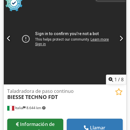
1
/
8
Taladradora de paso continuo
BIESSE
TECHNO FDT
Italia
8.644 km
Información de
Llamar