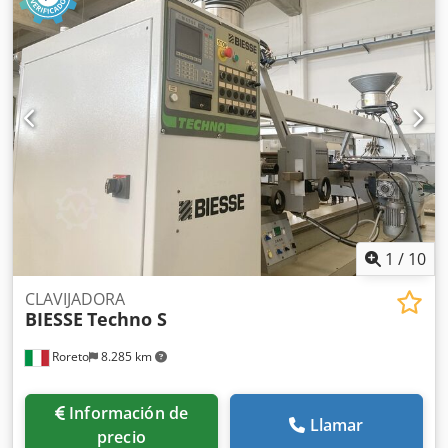
trabajo (mm) 3200 - Anchura minima de trabajo (mm) 205
(ca.) Grupos/Soportes verticales inferiores (N°) 6 Cabezales
de taladro para cada soporte vertical inferior (N°) 2
Prensores verticales superior (N°) 4 Tornillos motorizados
para evacuar los escombros/virutas (N°) 2 Dsdpslwqrtefx
Abieck Visualisación digitale del valor (ejes) Potencia total
instalada (Kw) 27.7 El CNC controla el desplazamiento (eje
X) del soporte horizontal móvil El CNC controla el
desplazamiento (eje Y) de las paradas/topes El CNC
controla el desplazamiento (eje Z) de todos soportes
verticals
1
/
10
CLAVIJADORA
BIESSE
Techno S
Roreto
8.285 km
Información de
Llamar
precio