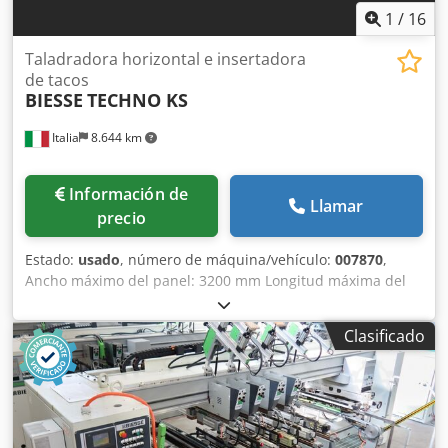
1
/
16
Taladradora horizontal e insertadora
de tacos
BIESSE
TECHNO KS
Italia
8.644 km
Información de
Llamar
precio
Estado:
usado
, número de máquina/vehículo:
007870
,
Ancho máximo del panel: 3200 mm Longitud máxima del
panel: 800 mm Número de unidades: 2 Djdpfxowimz Ho
Abieck Número de inyectores: 12
Clasificado