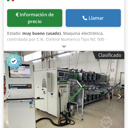
Información de
Llamar
precio
Estado:
muy bueno (usado)
, Maquina electrónica,
controlada por C.N. Control Numerico Tipo NC 500 -
Software Tooling System N. 2 Cintas transportadoras
motorizadas - Velocidad de avance (m/min) 35 - 75 ca. N. 2
Clasificado
Grupos/Soportes horizontales Cabezales de taladro para
cada soporte horizontal (N°) 2 x HP 1,8 Anchura maxima de
trabajo (mm) 3200 - Anchura minima de trabajo (mm) 215
N. 7 Grupos/Soportes verticales inferiores Cabezales de
taladro para cada soporte vertical inferior (N°) 2 x HP 1,8 N.
3 Grupos/Soportes verticales superiores Cabezales de
taladro para cada soporte vertical superior (N°) 2 x HP 1,8
N. 5 Prensores verticales superior - N. 2 Tornillos
motorizados para evacuar los escombros/virutas El CNC
controla el desplazamiento (eje X) del soporte horizontal
móvil El CNC controla el desplazamiento vertical (Hv) de los
2 grupos horizontales Djdpfx Abshvi Dueisck El CNC