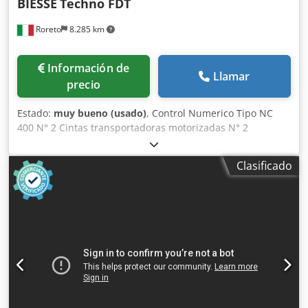
BIESSE
Techno FDT
Roreto
8.285 km
Información de
Llamar
precio
Estado:
muy bueno (usado)
, Control Numerico Tipo NC
400 N° 2 Cintas transportadoras motorizadas N° 2
Grupos/Soportes horizontales N° 2 Cabezales de taladro
para cada soporte horizontal N° 11 Brocas para cada
Clasificado
cabezal de taladro horizontal Anchura maxima de trabajo
(mm) 3200 Anchura minima de trabajo (mm) 205 (ca.) N° 6
Grupos/Soportes verticales inferiores N° 2 Cabezales de
taladro para cada soporte vertical inferior N° 3
Grupos/Soportes verticales superiores N° 2 Cabezales de
taladro para cada soporte vertical superior Dcjdoidqf Rjpfx
Abisk N° 5 Prensores verticales superior Cinta motorizada
para la evacuación de los escombros/virutas Visualisación
digitale del valor (ejes) Potencia total instalada (Kw) 59,1 El
CNC controla el desplazamiento (eje X) del soporte