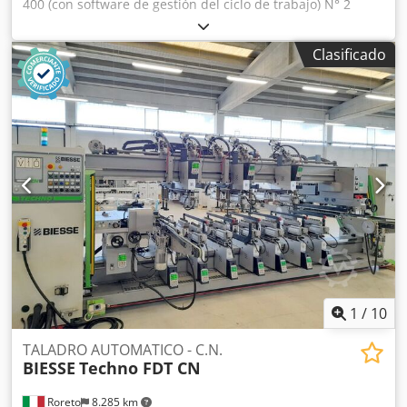
400 (con software de gestión del ciclo de trabajo) N° 2
Cintas transportadoras motorizadas Anchura maxima de
trabajo (mm) 3200 - Anchura minima de trabajo (mm) 205
Clasificado
(ca.) N° 2 Grupos/Soportes horizontales N° 2 Cabezales de
taladro para cada soporte horizontal N° 11 Brocas para
cada cabezal de taladro horizontal Dedsi D D Tfopfx Abieck
N° 4 Grupos/Soportes verticales inferiores N° 2 Cabezales
de taladro para cada soporte vertical inferior N° 2
Grupos/Soportes verticales superiores N° 2 Cabezales de
taladro para cada soporte vertical superior N° 2 Prensores
verticales superior N° 2 Tornillos motorizados para
evacuar los escombros/virutas Visualisación digitale del
valor (ejes) Potencia total instalada (Kw) 25 El CNC controla
el desplazamiento (eje X) del soporte horizontal móvil El
CNC controla el desplazamiento (eje Y) de las
paradas/topes OPCIÓN: Cargador frontal (para piezas
estrechas: mín. 60 mm - máx. 260 mm)
1
/
10
TALADRO AUTOMATICO - C.N.
BIESSE
Techno FDT CN
Roreto
8.285 km