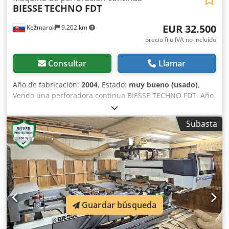
BIESSE
TECHNO FDT
EUR 32.500
Kežmarok
9.262 km
precio fijo IVA no incluído
Consultar
Llamar
Año de fabricación:
2004
, Estado:
muy bueno (usado)
,
Vendo una perforadora continua BIESSE TECHNO FDT. Año
de fabricación: 2004. Superficie de trabajo: Dcedpfx Asi U
Apmsbijk X: 215 - 32.000 mm Y: máx. 672 mm (husillo
Subasta
horizontal, 24 unidades con un desplazamiento de 32 mm)
Z: Altura del elemento: 9 - 65 mm Distancia mínima entre
cabezales verticales: 96 mm Configuración: 4+4 motores
desde abajo 1 motor de fresado con movimiento de
avance/retroceso desde abajo 1+1 motores desde los
laterales, con 24 husillos / 32 mm 0 motores desde la parte
trasera 4+4 motores desde arriba 4 unidades de prensas
de material desde arriba En muy buen estado. Disponible
Guardar búsqueda
de inmediato. Otra BIESSE TECHNO FDT con diferentes
configuraciones disponible en línea. Precio a negociar.