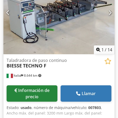
1
/
14
Taladradora de paso continuo
BIESSE
TECHNO F
Italia
8.644 km
Información de
Llamar
precio
Estado:
usado
, número de máquina/vehículo:
007803
,
Ancho máx. del panel: 3200 mm Largo máx. del panel: