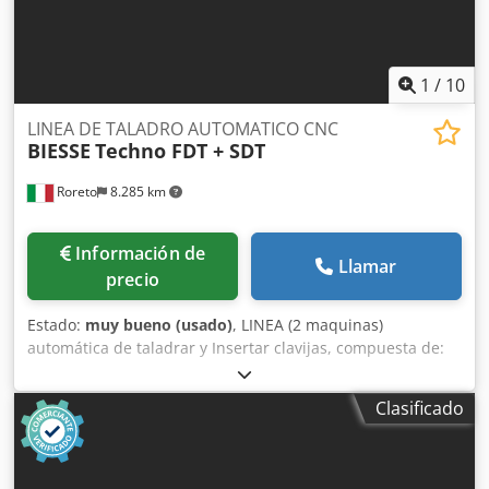
horizontal móvil El CNC controla el desplazamiento (eje Y)
de las paradas/topes El CNC controla el desplazamiento
(eje X) de las cintas de transporte
1
/
10
LINEA DE TALADRO AUTOMATICO CNC
BIESSE
Techno FDT + SDT
Roreto
8.285 km
Información de
Llamar
precio
Estado:
muy bueno (usado)
, LINEA (2 maquinas)
automática de taladrar y Insertar clavijas, compuesta de:
W12054A) TALADRO AUTOMÁTICO "BIESSE" Techno FDT -
N. 2 cintas motorizadas de alimentación, velocitad de
Clasificado
avance hasta 75 m/min - N. 2 grupos horizontales (cada
uno con N. 2 cabezales de taladro de 11 ejes, HP 1,8x2) - N.
5 grupos verticales inferiores (cadauno con 2 cabezales de
taladro de varios ejes, HP 2,3 x 2) - N. 1 grupo vertical