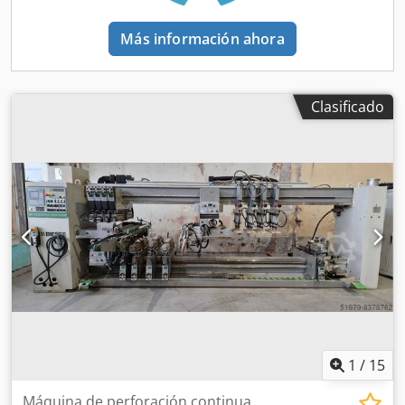
controla el desplazamiento (eje X) de las cintas de
transporte El CNC controla el desplazamiento (eje Y) de las
Más información ahora
paradas/topes El CNC controla el desplazamiento (eje Z) de
todos soportes verticals
Clasificado
1
/
15
Máquina de perforación continua