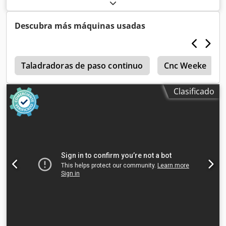
1000 mm Número de unidades: 4 Dsdpfeyhbhwsx Abijck
Posicionamiento mediante control NC: sí Grupos laterales
horizontales: sí
Descubra más máquinas usadas
s
Taladradoras de paso continuo
Cnc Weeke
Clasificado