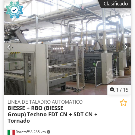
Clasificado
1,5) N° 20 Brocas para cada cabezal de taladro horizontal
Anchura maxima de trabajo (mm) 3200 Anchura minima de
trabajo (mm) 220 N° 7 Grupos/Soportes verticales
inferiores N° 2 Cabezales de taladro para cada soporte
vertical inferior (N° 2 x HP 1,8) Dcedpefz Nanjfx Abisk N° 4
Grupos/Soportes verticales superiores N° 2 Cabezales de
taladro para cada soporte vertical inferior (N° 2 x HP 1,8)
N° 4 Prensores verticales superiores N° 2 Tornillos
motorizados para evacuar los escombros/virutas
Visualisación digitale del valor (ejes) Potencia total
instalada (Kw) 35,1 El CNC controla el desplazamiento (eje
X) del soporte horizontal móvil El CNC controla el
desplazamiento (eje Y) de las paradas/topes
1
/
15
LINEA DE TALADRO AUTOMATICO
BIESSE + RBO (BIESSE
Group)
Techno FDT CN + SDT CN +
Tornado
Roreto
8.285 km