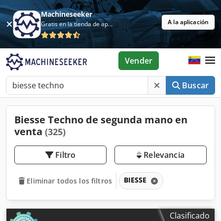
Machineseeker
A la aplicación
Gratis en la tienda de aplicaciones
Vender
Buscar
Biesse Techno de segunda mano en
venta
(325)
Filtro
Relevancia
BIESSE
Eliminar todos los filtros
Clasificado