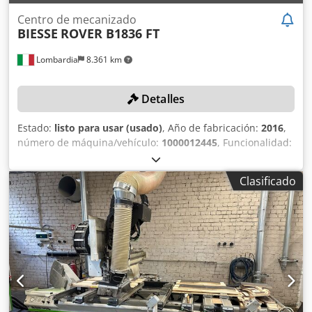
Centro de mecanizado
BIESSE
ROVER B1836 FT
Lombardia
8.361 km
Detalles
Estado:
listo para usar (usado)
, Año de fabricación:
2016
,
número de máquina/vehículo:
1000012445
, Funcionalidad:
totalmente funcional
, recorrido eje X:
3.600 mm
, recorrido
del eje Y:
1.800 mm
, peso total:
4.000 kg
, DETALLES
Clasificado
TÉCNICOS Área de trabajo eje X: 3.600 mm Área de trabajo
eje Y: 1.800 mm Número de zonas de trabajo: 2 Posiciones
de cambio de herramienta en la parte trasera: 16
Posiciones de cambio de herramienta en la máquina: 8
Bomba de vacío: 250 m³/h Cabezal de taladrado BH 10 con
configuración: 15 husillos verticales en el eje X 17 husillos
verticales en el eje Y DETALLES DE LA MÁQUINA
Crsdpfxsydk Aio Agfef Potencia del electrohusillo: 13,2 kW
Tipo de electrohusillo: ISO 30 Control: Control numérico