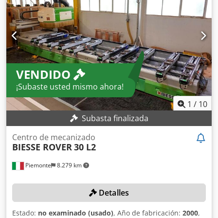
VENDIDO
¡Subaste usted mismo ahora!
1
/
10
Subasta finalizada
Centro de mecanizado
BIESSE ROVER
30 L2
Piemonte
8.279 km
Detalles
Estado:
no examinado (usado)
, Año de fabricación:
2000
,