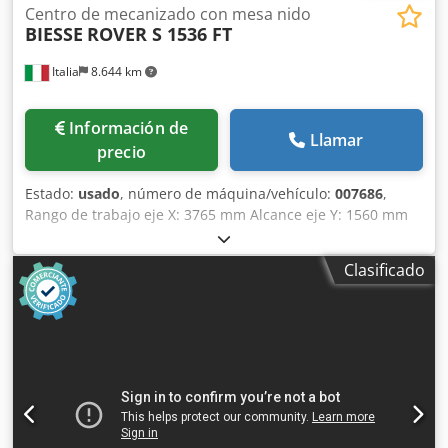
Centro de mecanizado con mesa nido
BIESSE
ROVER S 1536 FT
Italia
8.644 km
Información de
Llamar
precio
Estado:
usado
, número de máquina/vehículo:
007686
,
Rango de trabajo eje X: 3765 mm Alcance eje Y: 1560 mm
Cedpfju Tliyox Agfsrf Plano de trabajo: Mesa nido Potencia
husillo principal: 13,2 KW Nº de ejes controlados: 3 ejes
Clasificado
Número de husillos de taladrado: 18 Número de
posiciones de herramienta: 12