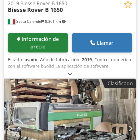
2019 Biesse Rover B 1650
Biesse
Rover B 1650
Sesto Calende
8.361 km
Información de
Llamar
precio
Estado:
usado
, Año de fabricación:
2019
, Control numérico
con el software bSolid La aplicación de software
multidocumento en entorno Windows permite la el diseño
del producto terminado, la definición de sus procesos, la
Clasificado
definición del plan de trabajo, la Simulación de las
operaciones de mecanizado de la pieza sobre el modelo
3D de la máquina y generación de los programas de
máquina necesarios. bSolid - Mecanizado de 3 ejes bSolid
- Módulo de mecanizado de 5 ejes para el mecanizado de
superficies con unidades de 5 ejes y movimientos de
interpolación en Los 5 ejes disponibles (X, Y, Z, C, B). El
módulo incluye los siguientes comandos: · Asignación a
superficies Operaciones de desbaste y acabado