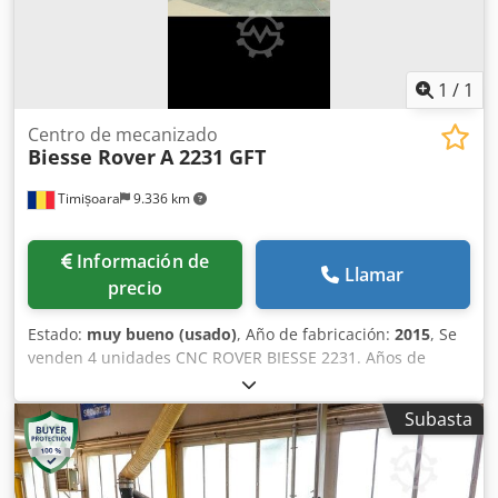
1
/
1
Centro de mecanizado
Biesse Rover
A 2231 GFT
Timișoara
9.336 km
Información de
Llamar
precio
Estado:
muy bueno (usado)
, Año de fabricación:
2015
, Se
venden 4 unidades CNC ROVER BIESSE 2231. Años de
fabricación: 2013, 2014, 2015, 2016. En muy buen estado.
Credpfxjx Tbk Re Agfsf
Subasta