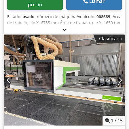
Llamar
opcional) Equipamiento adicional • Lector manual de
precio
códigos de barras láser (no apto para códigos 2D/QR)
Estado:
usado
, número de máquina/vehículo:
008689
, Área
de trabajo, eje X: 6735 mm Área de trabajo, eje Y: 1650 mm
Superficie de trabajo: con soportes de vacío
Credpfxeznuxbs Agfsf Potencia del husillo principal: 13,2
Clasificado
kW Número de ejes controlados: 4 ejes Altura máxima del
borde: 65 mm Número de husillos de perforación: 30
Número de posiciones para herramientas: 22
1
/
15