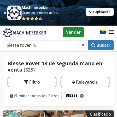
Machineseeker
A la aplicación
Gratis en la tienda de aplicaciones
Vender
Buscar
Biesse Rover 18 de segunda mano en
venta
(325)
Filtro
Relevancia
BIESSE
Eliminar todos los filtros
Clasificado