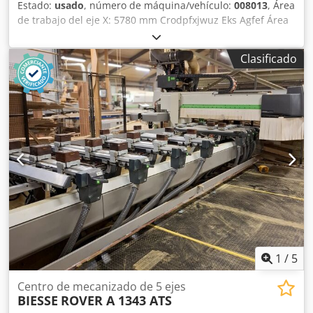
Estado:
usado
, número de máquina/vehículo:
008013
, Área
Marcado CE Estructura de protección para unidades de
de trabajo del eje X: 5780 mm Crodpfxjwuz Eks Agfef Área
mecanizado con sensores de seguridad Sistema de
de trabajo del eje Y: 1650 mm Plano de trabajo: Con
seguridad: esterillas de seguridad delanteras 4 soportes
soportes de consola de vacío Potencia del husillo principal:
con ventosas para la fijación de la pieza de trabajo 1
Clasificado
13,2 kW Número de ejes controlados: 4 ejes Altura máxima
unidad de taladrado superior 1 husillo de fresado superior
del filo: 60 mm Número de husillos de taladrado: 16
1 unidad de ranurado fija superior para ranuras en la
Número de posiciones de herramienta: 16
dirección X 1 almacén de herramientas trasero con 12
plazas 1 almacén de herramientas lateral con 10 plazas 1
bomba de vacío Esterillas de seguridad delanteras La
máquina se vende y se entrega en su estado actual y legal
(“tal cual y donde esté”), basándose en la documentación
fotográfica y en los documentos técnicos/comerciales de
carácter descriptivo. El comprador tiene derecho a
inspeccionar la mercancía antes de su recogida y asume la
responsabilidad de la instalación, la fijación y el uso de la
máquina en el lugar de destino. Referencia externa: 8359
1
/
5
Centro de mecanizado de 5 ejes
BIESSE
ROVER A 1343 ATS