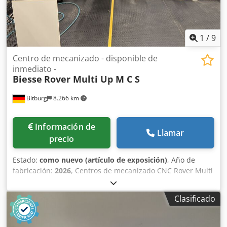
de 250 m³/h EN EXCELENTE ESTADO – AÚN SE ENCUENTRA
EN EL TALLER DEL PROPIETARIO Año de fabricación: 2000
(con certificación CE)
1
/
9
Centro de mecanizado - disponible de
inmediato -
Biesse
Rover Multi Up M C S
Bitburg
8.266 km
Información de
Llamar
precio
Estado:
como nuevo (artículo de exposición)
, Año de
fabricación:
2026
, Centros de mecanizado CNC Rover Multi
Up M C S Área de trabajo *: X = 3280 mm; Y = de 1580
hasta 1660 mm, según condiciones de trabajo Z = 200 mm
Clasificado
- Unidad de mecanizado de 5 ejes y cabezal de taladrado,
con módulos de vacío H=74 mm Z = 245 mm - Unidad de
mecanizado de 5 ejes y cabezal de taladrado, con módulos