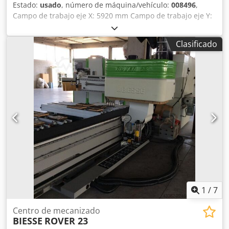
delantero y trasero, con motorización independiente. Los
Estado:
usado
, número de máquina/vehículo:
008496
,
dos Los carros Y tienen una velocidad máxima de 118
Campo de trabajo eje X: 5920 mm Campo de trabajo eje Y:
m/min. Electromandril de 13,2 kW (17,7 CV), conexión HSK
1600 mm Superficie de trabajo: Con soportes de consola
F63, refrigerado por aire. Características principales: • 11
de vacío Potencia del husillo principal: 16,5 kW Número de
Clasificado
kW (14,7 CV) De 12.000 a 15.000 rpm en servicio S1. • 13,2
ejes controlados: 5 ejes Csdpfx Aoy H Dzfegfsrf Número de
kW (17,7 CV) de 12.000 a 15.000 rpm en servicio S6. •
husillos de taladrado: 23 Número de posiciones de
Cojinetes Cerámica. • Rotación a derecha e izquierda. •
herramientas: 34
Velocidad de rotación de 1000 a 24 000 rpm programable
por CN. • La unión El funcionamiento neumático se realiza
mediante una guía lineal prismá... Crjdpfx Aow D E A Esgfjf
1
/
7
Centro de mecanizado
BIESSE
ROVER 23