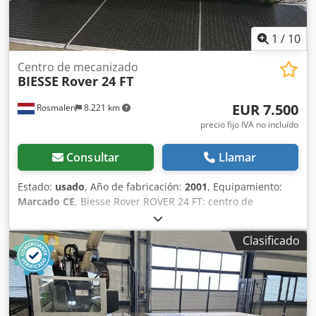
1
/
10
Centro de mecanizado
BIESSE
Rover 24 FT
EUR 7.500
Rosmalen
8.221 km
precio fijo IVA no incluído
Consultar
Llamar
Estado:
usado
, Año de fabricación:
2001
, Equipamiento:
Marcado CE
, Biesse Rover ROVER 24 FT: centro de
mecanizado CNC Descripción La superficie de trabajo
consta de una mesa de rejilla compuesta por dos mesas
Clasificado
de fenol con unas dimensiones de 1540 x 1250 mm, que
pueden conectarse entre sí. La mesa de rejilla tiene una
rejilla de 30 mm y aberturas de vacío de 9 mm, dispuestas
en una rejilla de 150 mm en los ejes X e Y. La mesa de
rejilla está equipada con 6 levas neumáticas de punto cero