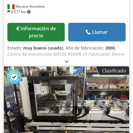
Marano Vicentino
8.577 km
Información de
Llamar
precio
Estado:
muy bueno (usado)
, Año de fabricación:
2000
,
Centro de mecanizado BIESSE ROVER 23 Fabricante: Biesse
Modelo: Rover 23 Descripción: Csdpjzrg Uiofx Agferf
Controlador CNI XNC Área de trabajo, eje X: 2900 mm Área
Clasificado
de trabajo, eje Y: 1300 mm Recorrido del eje Z: 140 mm Eje
4: Eje C Mesa con 6 soportes deslizantes y sistemas de
sujeción por vacío 1 husillo electrovertical (7,8 kW, 24.000
RPM) con cambiador automático de herramientas, cono de
herramienta ISO 30 Sistema automático de cambio de
herramientas con 8 posiciones, montado en el cabezal de
mecanizado Cabezal de taladrado equipado con: - 10
husillos verticales (eje Z) - 4 husillos horizontales (eje X) - 2
husillos horizontales (eje Y) Sistema de seguridad con
alfombra de seguridad en la parte frontal Bomba de vacío