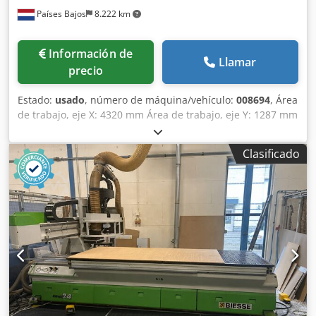
Países Bajos
8.222 km
Información de
Llamar
precio
Estado:
usado
, número de máquina/vehículo:
008694
, Área
de trabajo, eje X: 4320 mm Área de trabajo, eje Y: 1287 mm
Cedpfozqz Nxex Agfsrf Superficie de trabajo: con soportes
de vacío Potencia del husillo principal: 11 kW Número de
Clasificado
ejes controlados: 5 ejes Número de husillos de
perforación: 16 Número de posiciones para herramientas:
31