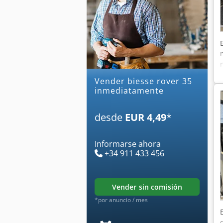
Vender biesse rover 35
inmediatamente
desde
EUR 4,49
*
Informarse ahora
+34 911 433 456
vender sin comisión
*por anuncio / mes