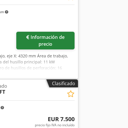
 km
Información de
precio
ajo, eje X: 4320 mm Área de trabajo,
 del husillo principal: 11 kW
 de husillos de perforación: 16
Clasificado
ado
FT
m
EUR 7.500
precio fijo IVA no incluído