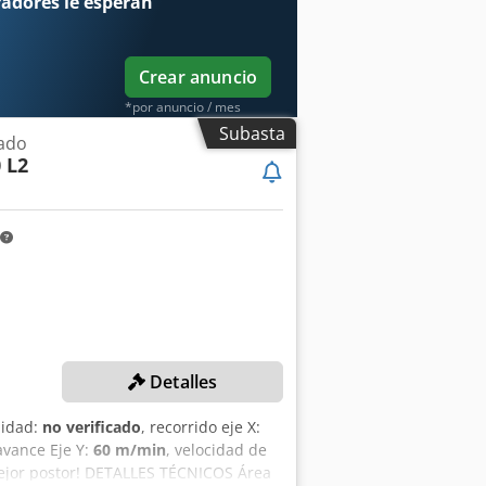
radores
le esperan
Crear anuncio
*por anuncio / mes
Subasta
ado
 L2
Detalles
lidad:
no verificado
, recorrido eje X:
 avance Eje Y:
60 m/min
, velocidad de
mejor postor! DETALLES TÉCNICOS Área