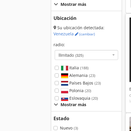
a Masterwood Winner
Weeke
Morbidelli 504
Mostrar más
Ubicación
Su ubicación detectada:
Venezuela
(cambiar)
radio:
Ilimitado
(325)
Italia
(188)
Alemania
(23)
Países Bajos
(23)
Polonia
(20)
Eslovaquia
(20)
Mostrar más
Estado
Nuevo
(3)