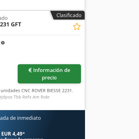
Clasificado
ado
2231 GFT
m
ás fotos
Información de
precio
4 unidades CNC ROVER BIESSE 2231.
 Djdpox Tbk Refx Am Rokr
ada de inmediato
 EUR 4,49
*