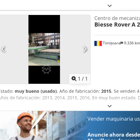
m/s Peso: 3450 kg La máquina requiere revisión y mantenimiento.
Centro de mecaniz
Biesse Rover
A 
Timișoara
9.336 k
Pedir m
1
/
1
Estado:
muy bueno (usado)
, Año de fabricación:
2015
, Se venden 
Años de fabricación: 2013, 2014, 2015, 2016. En muy buen estado.
Vender maquinaria us
Anuncie ahora desde