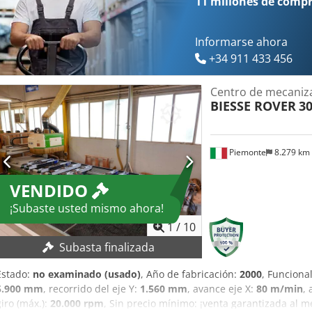
11 millones de comp
Informarse ahora
+34 911 433 456
Centro de mecaniz
BIESSE ROVER
30
Piemonte
8.279 km
VENDIDO
¡Subaste usted mismo ahora!
1
/
10
Subasta finalizada
Estado:
no examinado (usado)
, Año de fabricación:
2000
, Funciona
5.900 mm
, recorrido del eje Y:
1.560 mm
, avance eje X:
80 m/min
,
giro (máx.):
20.000 rpm
, Sin precio mínimo: ¡venta garantizada al 