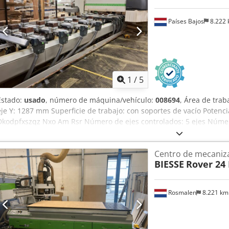
Países Bajos
8.222
1
/
5
Estado:
usado
, número de máquina/vehículo:
008694
, Área de trab
eje Y: 1287 mm Superficie de trabajo: con soportes de vacío Potencia
Dkodpfxszqz Nxo Am Rsr Número de ejes controlados: 5 ejes Número
Número de posiciones para herramientas: 31
Centro de mecaniz
BIESSE
Rover 24 
Rosmalen
8.221 k