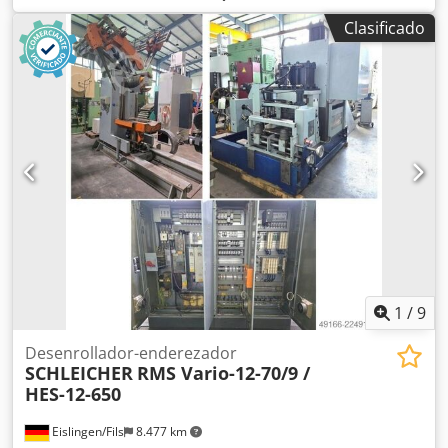
complejas. Datos técnicos: - Longitud: 1.000 mm - Anchura:
Clasificado
600 mm - Altura: 1.400 mm - Diámetro del mandril de
sujeción: 30 mm Dsdezrx Hkepfx Aqqeck - Longitud del
mandril de sujeción: 135 mm
1
/
9
Desenrollador-enderezador
SCHLEICHER
RMS Vario-12-70/9 /
HES-12-650
Eislingen/Fils
8.477 km