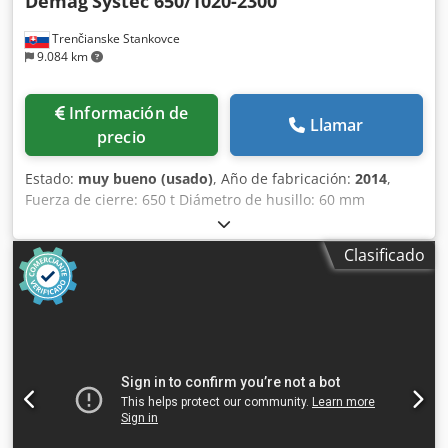
Demag
Systec 650/1020-2300
Trenčianske Stankovce
9.084 km
Información de
Llamar
precio
Estado:
muy bueno (usado)
, Año de fabricación:
2014
,
Fuerza de cierre: 650 t Diámetro de husillo: 60 mm
Distancia entre columnas V: 1020 mm Distancia entre
columnas H: 1020 mm Tipo: Horizontal Dcodpjyzylvefx
Clasificado
Aqqsk Accionamiento: Hidráulico