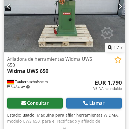
1
/
7
Afiladora de herramientas Widma UWS
650
Widma
UWS 650
EUR 1.790
Tauberbischofsheim
8.484 km
VB IVA no incluído
Consultar
Llamar
Estado:
usado
, Máquina para afilar herramientas WIDMA,
modelo UWS 650, para el rectificado y afilado de
herramientas o para el mecanizado de formas geométricas