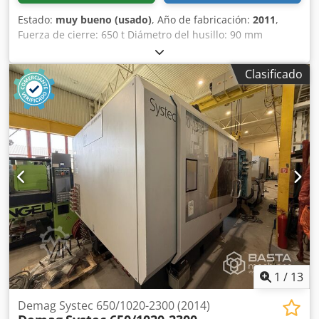
Estado:
muy bueno (usado)
, Año de fabricación:
2011
,
Fuerza de cierre: 650 t Diámetro del husillo: 90 mm
Distancia entre columnas V: 960 mm Distancia entre
columnas H: 1100 mm Volumen de inyección: 2740 cm³
Clasificado
Tipo: Horizontal Accionamiento: Hidráulico Robot lineal
VIPER 40 disponible La máquina tiene aprox. 61.600 horas
de funcionamiento. 6 tiradores de núcleo en la placa
móvil, Dedpfx Aoy Uffhjqqsck 2 tiradores de núcleo y 4
válvulas en cascada en la placa fija.
1
/
13
Demag Systec 650/1020-2300 (2014)