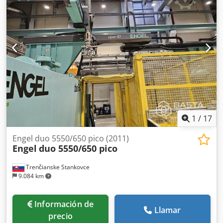
1
/
17
Engel duo 5550/650 pico (2011)
Engel
duo 5550/650 pico
Trenčianske Stankovce
9.084 km
Información de
Llamar
precio