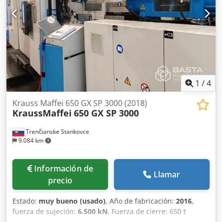
1
/
4
Krauss Maffei 650 GX SP 3000 (2018)
KraussMaffei
650 GX SP 3000
Trenčianske Stankovce
9.084 km
Información de
Llamar
precio
Estado:
muy bueno (usado)
, Año de fabricación:
2016
,
fuerza de sujeción:
6.500 kN
, Fuerza de cierre: 650 t
Diámetro de husillo: 80 mm Dcodpfxsy Eyxdo Aqqek Peso