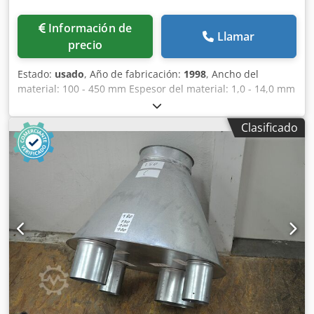
Información de
Llamar
precio
Estado:
usado
, Año de fabricación:
1998
, Ancho del
material: 100 - 450 mm Espesor del material: 1,0 - 14,0 mm
Peso del bobinado: 10,0 t Diámetro interior del bobinado:
470 - 520 mm Diámetro exterior del bobinado: 1100 - 2000
Clasificado
mm Número de rodillos enderezadores: 12 Dcodpfx Ajzrpr
Djqqok Diámetro de los rodillos enderezadores: 2x70 /
2x96 / 8x127 mm Número de rodillos de alimentación: 2
Diámetro de los rodillos de alimentación: 160 mm Ancho
mínimo de material: 100 mm Velocidad: 15 m/min Potencia
motriz: 75,0 kW Peso del decoiler: 6,4 t Peso de la
enderezadora: 12,8 t Dimensiones requeridas decoiler
(AnxPxAl): 3,1 x 1,4 x 3,7 m Dimensiones requeridas
enderezadora (AnxPxAl): 2,5 x 3,4 x 2,7 m Enderezadora
RMS Vario-12-70/96/127-450 con accionamiento de
velocidad variable continuo, rodillos enderezadores
motorizados, rodillos de soporte, parte superior del
bastidor enderezador elevable hidráulicamente, cuña de