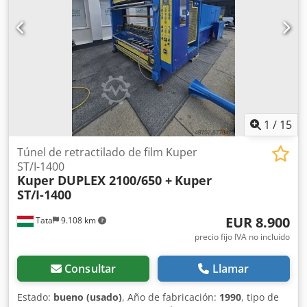
existencias completas, incluyendo el vaciado completo. 2.
Subasta por comisión: realización de subastas por
encargo. Nuestro servicio integral realizado por nuestros
propios empleados: catalogación, preparación de la
oficina, inspección, entrega de mercancías, logística,
desmontaje y entrega impecable. Dcjdpfx Ajhvrk Tjqqjk Ya
sea que haya descubierto nuestras estanterías de carga
pesada o esté buscando una estantería de carga pesada
galvanizada / sistema de estanterías de carga pesada,
1
/
15
¡garantizamos las mejores condiciones! ¡Póngase en
contacto con nosotros para obtener una oferta sin
Túnel de retractilado de film Kuper
compromiso!
ST/I-1400
Kuper DUPLEX 2100/650 +
Kuper
ST/I-1400
EUR 8.900
Tata
9.108 km
precio fijo IVA no incluído
Consultar
Llamar
Estado:
bueno (usado)
, Año de fabricación:
1990
, tipo de