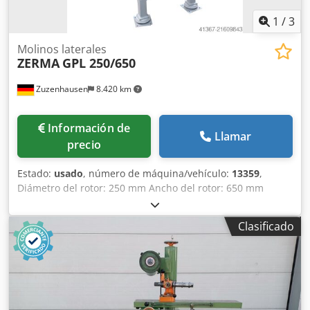
1
/
3
Molinos laterales
ZERMA
GPL 250/650
Zuzenhausen
8.420 km
Información de
Llamar
precio
Estado:
usado
, número de máquina/vehículo:
13359
,
Diámetro del rotor: 250 mm Ancho del rotor: 650 mm
Cuchillas del rotor: 39 Cuchillas del estator: 2 filas Sección
de entrada aprox.: 250 x 650 mm Dcodpfx Ajyxtnxoqqjk
Clasificado
Motor de accionamiento: 15 kW