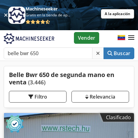
Machineseeker
A la aplicación
Gratis en la tienda de aplicaciones
Vender
Buscar
Belle Bwr 650 de segunda mano en
venta
(3.446)
Filtro
Relevancia
Clasificado