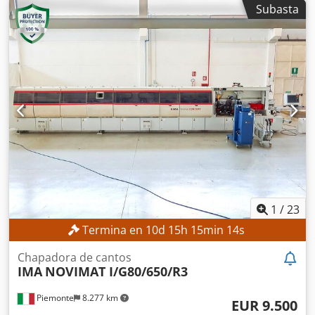
Subasta
20.000 Materiales mecanizables: acero, aluminio, titanio,
grafito, cobre, invar, composite, delrin, PEEK Dsdpfx Ajx
Uphmoqqock
1
/
23
Termina en
10
d
15
h
15
min
12
s
Chapadora de cantos
IMA
NOVIMAT I/G80/650/R3
Piemonte
8.277 km
EUR 9.500