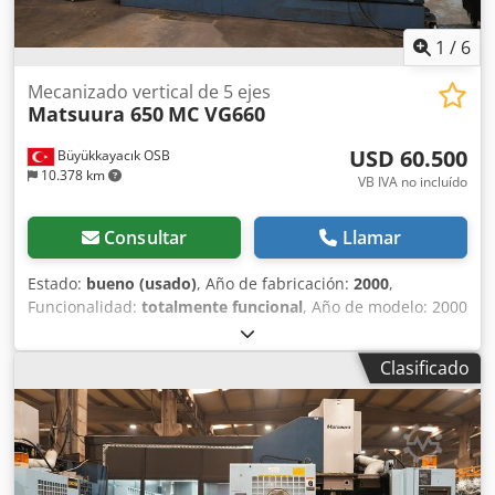
1
/
6
Mecanizado vertical de 5 ejes
Matsuura 650
MC VG660
USD 60.500
Büyükkayacık OSB
10.378 km
VB IVA no incluído
Consultar
Llamar
Estado:
bueno (usado)
, Año de fabricación:
2000
,
Funcionalidad:
totalmente funcional
, Año de modelo: 2000
Ancho: 700 Largo: 400 Altura: 500 Dcedpfx Aqsx T Dipsqok
Número de ejes: 5 Portaherramientas: BBT40 Velocidad del
Clasificado
husillo (RPM): 20.000 Materiales mecanizables: acero,
aluminio, titanio, grafito, cobre, invar, composite, delrin,
PEEK