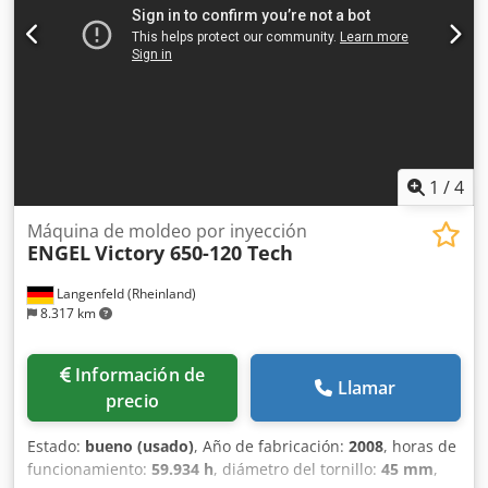
rodillos para el procesamiento de bordes con 2 posiciones
Precalentador PUR Juego de rodillos de presión con 5
rodillos de presión Unidad de pulverización La máquina se
vende y entrega en su estado real y legal ("tal como se ve y
se encuentra") basándose en la documentación fotográfica
y en los documentos técnicos/comerciales de carácter
descriptivo. El comprador tiene derecho a inspeccionar la
mercancía antes de la recogida y asume la
1
/
4
responsabilidad de la instalación, la fijación y el uso de la
máquina en el lugar de destino. Referencia externa: 5657
Máquina de moldeo por inyección
ENGEL
Victory 650-120 Tech
Langenfeld (Rheinland)
8.317 km
Información de
Llamar
precio
Estado:
bueno (usado)
, Año de fabricación:
2008
, horas de
funcionamiento:
59.934 h
, diámetro del tornillo:
45 mm
,