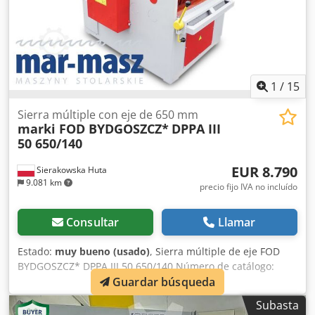
1
/
15
Sierra múltiple con eje de 650 mm
marki FOD BYDGOSZCZ*
DPPA III
50 650/140
EUR 8.790
Sierakowska Huta
9.081 km
precio fijo IVA no incluído
Consultar
Llamar
Estado:
muy bueno (usado)
, Sierra múltiple de eje FOD
BYDGOSZCZ* DPPA III 50 650/140 Número de catálogo:
Guardar búsqueda
7318 DATOS TÉCNICOS - Altura máxima de corte: 140 mm -
Ancho máximo de la pieza: 700 mm - Ancho operativo del
Subasta
eje con sierras: 650 mm - Diámetro máximo de la sierra: