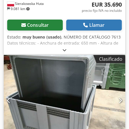
EUR 35.690
Sierakowska Huta
9.081 km
precio fijo IVA no incluído
Consultar
Llamar
Estado:
muy bueno (usado)
, NÚMERO DE CATÁLOGO 7613
Datos técnicos: - Anchura de entrada: 650 mm - Altura de
entrada: 300 mm - Anchura del eje: 660 mm - Longitud de
la cuchilla: 660 mm - Número de cuchillas: 2 uds -
Clasificado
Dimensiones de la criba: 90x100 mm - 2 rodillos
alimentadores dentados inferiores - Motor del rodillo
inferior: 3 kW - 2 rodillos alimentadores dentados
superiores - Motor del rodillo superior: 3 kW - Alimentador
de banda - Longitud de la cinta de alimentación: 2700 mm
- Anchura de la cinta de alimentación: 630 mm - Motor
principal: 75 kW - Autoreverse - Marcha atrás -
Dimensiones totales (L/A/H): 5350x1300x1300 mm - Peso:
4200 kg Dedpfx Ajzadr Nsqqsck VENTAJAS – Fabricación
italiana – Autoreverse (ajustable) – Marcha atrás –
Astilladora usada, en muy buen estado Precio neto:
149.900 PLN Precio neto: 35.690 EUR según cambio 4,2