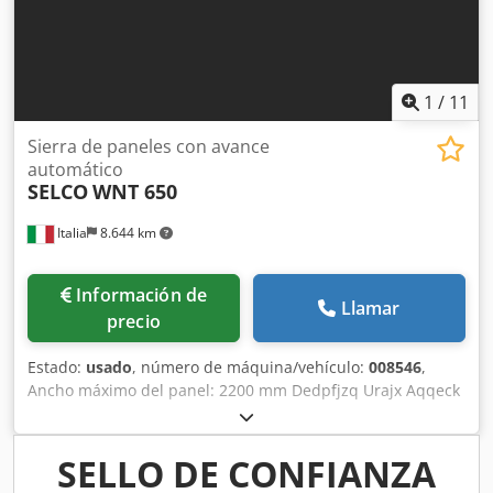
1
/
11
Sierra de paneles con avance
automático
SELCO
WNT 650
Italia
8.644 km
Información de
Llamar
precio
Estado:
usado
, número de máquina/vehículo:
008546
,
Ancho máximo del panel: 2200 mm Dedpfjzq Urajx Aqqeck
Largo máximo del panel: 3800 mm Diámetro máximo de la
hoja de sierra principal: 123 mm Número de mordazas de
sujeción: 7
SELLO DE CONFIANZA