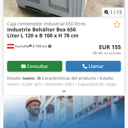
PLN/EUR (Los precios pueden variar con fluctuaciones
significativas)
1
/
13
Caja contenedor industrial 650 litros
Industrie Behälter Box 650
Liter
L 120 x B 100 x H 78 cm
EUR 155
Aumühle
8.788 km
VB IVA no incluído
Consultar
Llamar
Estado:
nuevo
, 🧰 Características del producto • Estado:
nuevo • Color: gris • Volumen: 650 l • Capacidad de carga:
4000 kg (a 5°C de temperatura ambiente) • Peso propio: 43
kg • Longitud: 120 cm • Anchura: 100 cm • Altura: 78 cm •
Apilable: Sí • Estable en su forma: Sí • Características
especiales: apto para almacenamiento en estanterías,
resistente a líquidos, posibilidad de válvula de desagüe 💰
Precio: 155 € neto, sin IVA • Descuento por cantidad: bajo
consulta • Gastos de envío: bajo consulta, en toda Europa •