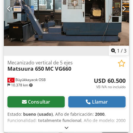
1
/
3
Mecanizado vertical de 5 ejes
Matsuura 650
MC VG660
USD 60.500
Büyükkayacık OSB
10.378 km
VB IVA no incluído
Consultar
Llamar
Estado:
bueno (usado)
, Año de fabricación:
2000
,
Funcionalidad:
totalmente funcional
, Año de modelo: 2000
Ancho: 700 Largo: 400 Altura: 500 Número de ejes: 5
Portaherramientas: BBT40 Velocidad del husillo (RPM):