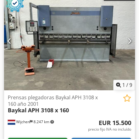
1
/
9
Prensas plegadoras Baykal APH 3108 x
160 año 2001
Baykal
APH 3108 x 160
EUR 15.500
Wijchen
8.247 km
precio fijo IVA no incluído