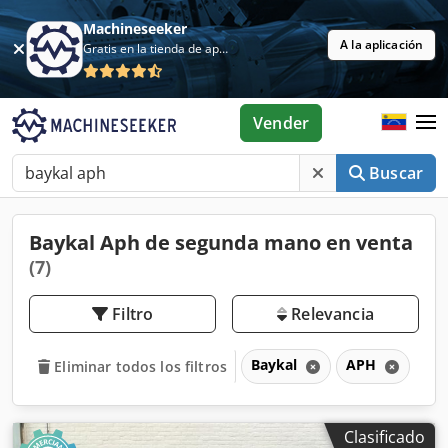
Machineseeker
A la aplicación
Gratis en la tienda de aplicaciones
Vender
Buscar
Baykal Aph de segunda mano en venta
(7)
Filtro
Relevancia
Baykal
APH
Eliminar todos los filtros
Clasificado