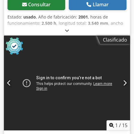
Consultar
Llamar
Estado:
usado
, Año de fabricación:
2001
, horas de
funcionamiento:
2.500 h
, longitud total:
3.540 mm
, ancho
total:
1.500 mm
, altura total:
2.330 mm
, Color: Gris Peso:
8.230 kg - Año de fabricación: 2001 - Documentación
Clasificado
disponible: Sí - Marcado CE presente: Sí - Certificado CE
disponible: No - Número de serie: 5356 - Horas de
funcionamiento: 2.500 - Control: Convencional - Potencia
[kW]: 11,0 - Número de ejes [uds.]: 3: Y1+Y2+X - Fuerza de
prensado [ton]: 160 - Máx. ancho de trabajo [mm]: 3.100 -
Distancia entre montantes [mm]: 2.500 - Profundidad tope
trasero [mm]: 750 Dcodpey Thmxofx Alwjk - Máx. carrera
[mm]: 200 - Sistema de bombeo: Ninguno - Portapunzones:
Estándar - Tipo de soporte de herramienta: European-style
- Herramientas incluidas: Sí - Dimensiones de transporte:
3.540 mm x 1.500 mm x 2.330 mm (l x a x h) - Peso de
transporte [kg]: 8.230 kg - Paquetes de transporte [uds.]: 1
Información financiera IVA: El precio indicado no incluye
IVA IVA/impuesto diferenciado: IVA deducible para
1
/
15
empresas Entrega y recompra posibles en cualquier