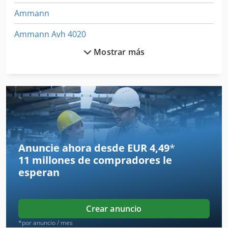
Ammann
Ammann Avh 4020
Mostrar más
Ammann Avh 8020
Ammann Avp 1240
Ammann Avp 3020
Anayak
Anayak Hvm
Anuncie ahora desde EUR 4,49
*
11 millones de compradores
le
Awea
esperan
Baier
Baykal
Crear anuncio
Baykal Aphs
*por anuncio / mes