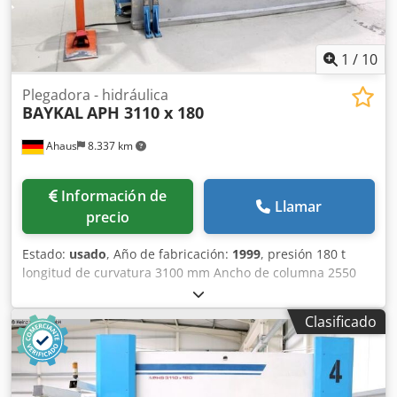
1
/
10
Plegadora - hidráulica
BAYKAL
APH 3110 x 180
Ahaus
8.337 km
Información de
Llamar
precio
Estado:
usado
, Año de fabricación:
1999
, presión 180 t
longitud de curvatura 3100 mm Ancho de columna 2550
mm proyección 310 mm carrera 200 mm Velocidad de
avance 80,0 mm/seg Velocidad de trabajo 10,0 mm/seg.
Clasificado
Velocidad de retracción 58,0 mm/seg. Altura de instalación
385 mm Ancho de mesa 240 mm Altura de trabajo 885 /
1050 mm Capacidad de aceite 180 litros Dodpoxab Erjfx
Alweck Requerimiento total de potencia 15,0 kW Peso de la