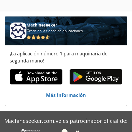
Baykal Hgl
Bpr
Machineseeker
Gratis en la tienda de aplicaciones
Ergomat
Ermak
¡La aplicación número 1 para maquinaria de
Haimer
segunda mano!
Hbm
Herminghausen
Hydrap
Más información
Kapema
Oradea
Machineseeker.com.ve es patrocinador oficial de:
Sahinler