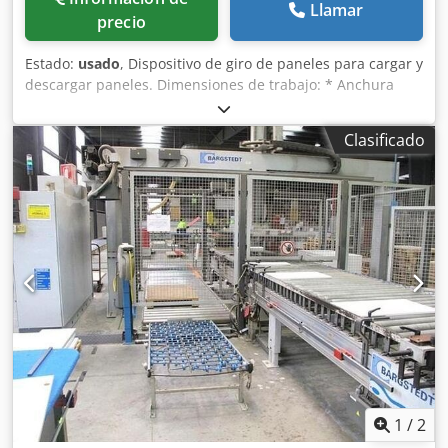
Llamar
precio
Estado:
usado
, Dispositivo de giro de paneles para cargar y
descargar paneles. Dimensiones de trabajo: * Anchura
máxima del panel: 1300 mm. * Longitud máxima del panel:
3200 mm. * Sistema de giro: doble cono. * Sentido de giro:
Clasificado
de transversal a longitudinal. Este dispositivo se utiliza a
menudo en la industria de la madera y el mueble para
facilitar el movimiento de los paneles durante su
procesamiento. paneles durante el procesamiento. Si tiene
alguna pregunta o necesita más información, no dude en
ponerse en contacto con nosotros. Chsdpfxsrzhfpe Ac Dja
1
/
2