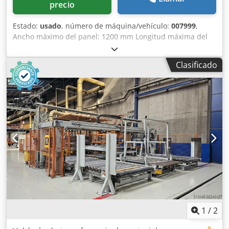
precio
Estado:
usado
, número de máquina/vehículo:
007999
,
Ancho máximo del panel: 1200 mm Longitud máxima del
panel: 2600 mm Chodpfx Aow Idaioc Dja Sistema de
rotación: con doble cono Sentido de rotación: de
Clasificado
transversal a longitudinal
1
/
2