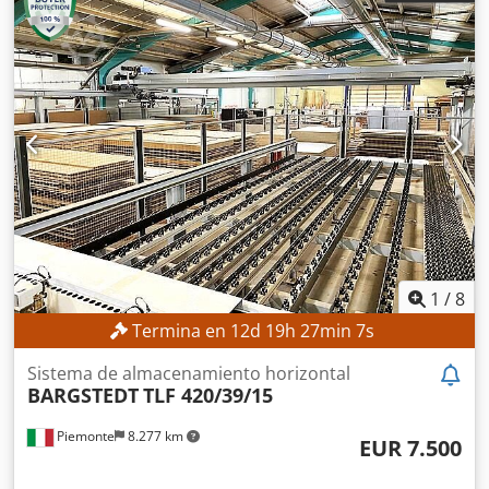
1
/
8
Termina en
12
d
19
h
27
min
5
s
Sistema de almacenamiento horizontal
BARGSTEDT
TLF 420/39/15
Piemonte
8.277 km
EUR 7.500