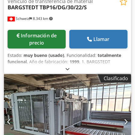
Vehículo de transferencia de material
BARGSTEDT
TBP16/DG/30/22/S
Schweiz
8.343 km
Información de
Llamar
precio
Estado:
muy bueno (usado)
, Funcionalidad:
totalmente
funcional
, Año de fabricación:
1999
, 1. BARGSTEDT
TBP16/DG/30/22/S: Sistema de alimentación por pórtico
Pórtico de vacío para la alimentación de placas en bruto
Clasificado
(lado derecho con borde fijo) • Peso de la pieza de trabajo
hasta 100 kg • Rendimiento hasta 5 ciclos/minuto • Sistema
de retorno de paletas + protección mediante barreras de
luz 2. BARGSTEDT TPP20/28/21/S: Almacén de paletas
Sistema para la alimentación de paletas vacías Chedpfxezh
Uzij Ac Doa • Capacidad: aproximadamente 12 paletas •
Altura máxima de apilamiento: 1.800 mm