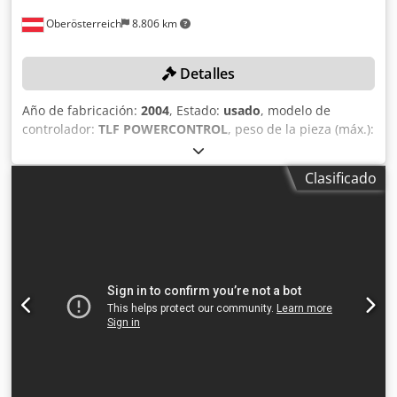
Oberösterreich
8.806 km
Detalles
Año de fabricación:
2004
, Estado:
usado
, modelo de
controlador:
TLF POWERCONTROL
, peso de la pieza (máx.):
250 kg
, longitud de la placa:
2.200 mm
, ancho de placa:
4.300 mm
, número de máquina/vehículo:
0-286-05-6067
,
Clasificado
Sin precio mínimo: ¡venta garantizada al mejor postor! La
recogida de la máquina debe realizarse entre el 10/06/26 y
el 30/06/26. DETALLES TÉCNICOS Ancho máximo de panel:
4.300 mm Longitud máxima de panel: 2.200 mm Capacidad
máxima de elevación: 250 kg Dimensiones del almacén
(largo): 22.000 mm Dimensiones del almacén (ancho):
12.000 mm DETALLES DE LA MÁQUINA Software de
programación de la máquina: TLF POWERCONTROL La
máquina se vende y entrega en su estado físico y jurídico
actual (“tal como se ve y gusta”), sobre la base de
documentación fotográfica y datos técnicos/comerciales de
carácter descriptivo. El comprador tiene derecho a