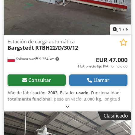
1
/
6
Estación de carga automática
Bargstedt
RTBH22/D/30/12
EUR 47.000
Kolbuszowa
9.354 km
FCA precio fijo IVA no incluído
Consultar
Llamar
Año de fabricación:
2003
, Estado:
usado
, Funcionalidad:
totalmente funcional
, peso en vacío:
3.000 kg
, longitud
total:
12.500 mm
, ancho total:
5.600 mm
, número de
máquina/vehículo:
0-280-15-2017
, Ofrecemos una estación
Clasificado
de carga automática usada, de dos cámaras, de la
reconocida marca BARGSTEDT, modelo RTBH22/D/30/12.
Este dispositivo es ideal para las modernas plantas de