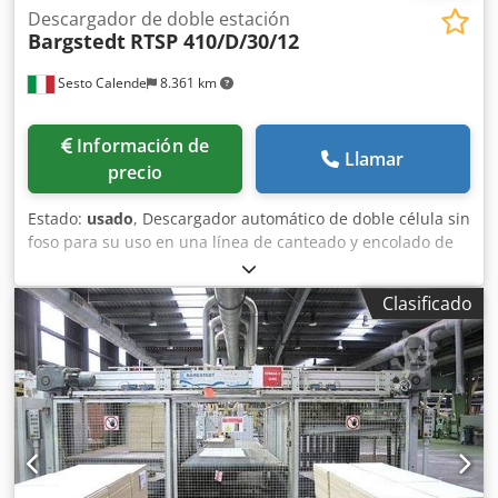
Descargador de doble estación
Bargstedt
RTSP 410/D/30/12
Sesto Calende
8.361 km
Información de
Llamar
precio
Estado:
usado
, Descargador automático de doble célula sin
foso para su uso en una línea de canteado y encolado de
cantos Transferencia motorizada de entrada de paneles
Estación automática doble de descarga de paneles Sistema
Clasificado
de ventosas para el desplazamiento de los paneles
Recogida de paneles Los paneles también se pueden
procesar en filas dobles Anchura efectiva del panel 1300
mm Cjdpsrzhftofx Ac Deha Longitud efectiva del panel
3200 mm Bomba de vacío Transfer motorizado para la
introducción de pilas de paneles Regulación motorizada
por control numérico automático de las barras
horizontales de apoyo de las ventosas Sistema de gestión