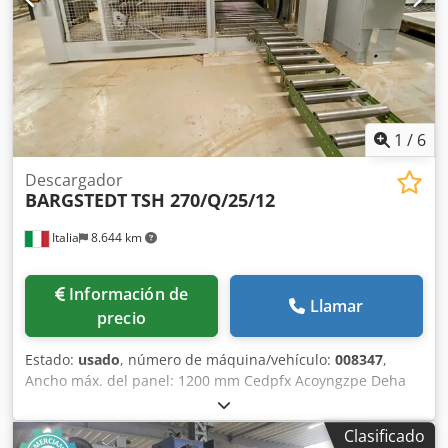
1
/
6
Descargador
BARGSTEDT
TSH 270/Q/25/12
Italia
8.644 km
Información de
Llamar
precio
Estado:
usado
, número de máquina/vehículo:
008347
,
Ancho máx. del panel: 1200 mm Cedpfx Acoyngzpe Deha
Longitud máx. del panel: 2500 mm Altura máx. de la pila
de paneles sobre el suelo: 1600 mm Capacidad de
Clasificado
elevación: 50 kg Capacidad de trabajo: 16 ciclos/min