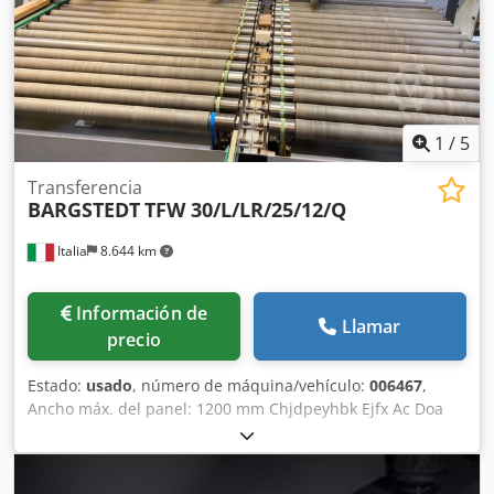
1
/
5
Transferencia
BARGSTEDT
TFW 30/L/LR/25/12/Q
Italia
8.644 km
Información de
Llamar
precio
Estado:
usado
, número de máquina/vehículo:
006467
,
Ancho máx. del panel: 1200 mm Chjdpeyhbk Ejfx Ac Doa
Largo máx. del panel: 2500 mm Transferencia a 90 grados:
sí