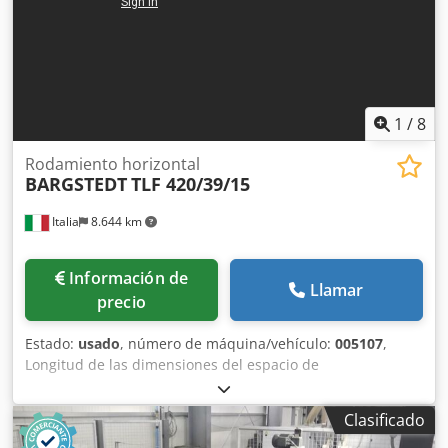
1
/
8
Rodamiento horizontal
BARGSTEDT
TLF 420/39/15
Italia
8.644 km
Información de
Llamar
precio
Estado:
usado
, número de máquina/vehículo:
005107
,
Longitud de las dimensiones del espacio de
almacenamiento: 18800 mm Anchura de las dimensiones
del espacio de almacenamiento: 15000 mm Codpfxoiiipue
Clasificado
Ac Djha