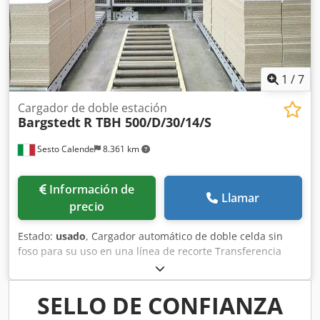
de paneles Martyr Sistema de programación y control
1
/
7
Cargador de doble estación
Bargstedt
R TBH 500/D/30/14/S
Sesto Calende
8.361 km
Información de
Llamar
precio
Estado:
usado
, Cargador automático de doble celda sin
foso para su uso en una línea de recorte Transferencia
motorizada de entrada de paneles Estación automática
doble de carga de paneles Sistema de ventosas para
desplazar los paneles Recogedor de paneles Los paneles
SELLO DE CONFIANZA
también se pueden procesar en filas dobles Anchura