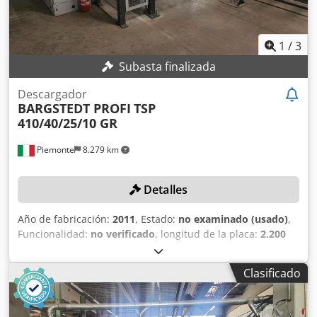
410/D/25/12
1
/
3
Subasta finalizada
Descargador
BARGSTEDT PROFI
TSP
410/40/25/10 GR
Piemonte
8.279 km
Detalles
Año de fabricación:
2011
, Estado:
no examinado (usado)
,
Funcionalidad:
no verificado
, longitud de la placa:
2.200
mm
, ancho de placa:
1.000 mm
, altura de la pila:
1.600
mm
, Equipamiento:
Marcado CE
, DETALLES TÉCNICOS
Clasificado
Longitud máxima de panel: 2.200 mm Ancho máximo de
panel: 1.000 mm Altura máxima de apilado de los paneles:
1.600 mm Número de estaciones: 2 Cjdpfx Acsyxnn Tj Doha