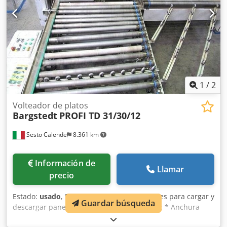
1
/
2
Volteador de platos
Bargstedt
PROFI TD 31/30/12
Sesto Calende
8.361 km
Información de
Llamar
precio
Estado:
usado
, Dispositivo de giro de paneles para cargar y
Guardar búsqueda
descargar paneles. Dimensiones de trabajo: * Anchura
máxima del panel: 1300 mm. Chjdpfsrzhflsx Ac Dsa *