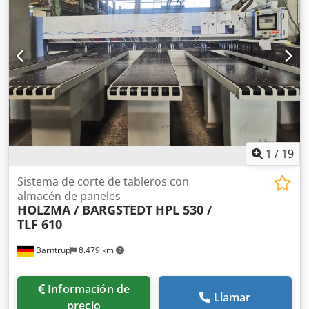
DETALLES DE LA MÁQUINA Sistema de control: WINDOWS
EQUIPAMIENTO Marcado CE Estación de apilado de
paneles Descarga de estaciones Ventosas del sistema
Bomba de vacío La máquina se vende y entrega en su
estado real y legal ("tal como se ve y aprueba") sobre la
base de documentación fotográfica y documentos
técnicos/comerciales de carácter descriptivo. El comprador
tiene derecho a inspeccionar la mercancía antes de la
recogida y asume la responsabilidad de la instalación,
fijación y uso de la máquina en el destino. Referencia
externa: 7997
1
/
19
Sistema de corte de tableros con
almacén de paneles
HOLZMA / BARGSTEDT
HPL 530 /
TLF 610
Barntrup
8.479 km
Información de
Llamar
precio