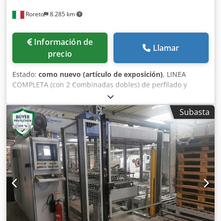
Roreto
8.285 km
Información de
Llamar
precio
Estado:
como nuevo (artículo de exposición)
, LINEA
COMPLETA (con 2 Combinadas dobles) de perfilado y
canteado. Compuesta por las máquinas siguientes:
Csdjwxvdcopfx Ac Doha O06027A) Cargador a puente
Subasta
(Doble estación) "BARGSTEDT" Mod. TBH 250/D/25/12
O06027B) 1° Combinada Perfiladora-canteadora doble
"HOMAG" Mod. KFL 525 /6 / A3 / 15 O06027C) Rodillo de
conexión en L "HOMAG" Mod. TWL 310 / 25 / 12 O06027D)
2° Combinada Perfiladora-canteadora doble "HOMAG"
Mod. KFL 526 / 9 / A3 / 25 O06027E) Rodillo de conexión
"HOMAG" Mod. TBL 100 / 25 / 25 O06027F) Transferencia
de conexión (sobre carril) "HOMAG" Mod. TWL 120 / 30 / 02
S O06027G) Transferencia de conexión (sobre carril)
"HOMAG" Mod. TWL 120 / 34 / 02 S O06027H) Descargador
a puente (Doble estación) "BARGSTEDT" Mod. TSP