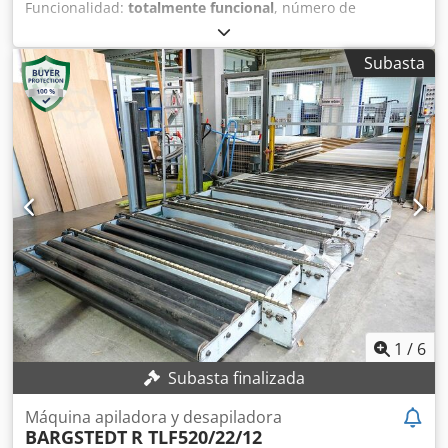
Funcionalidad:
totalmente funcional
, número de
máquina/vehículo:
0-286-09-4837
, Equipamiento:
placa de
características disponible
, El almacén automático está
Subasta
completamente operativo; es posible visitar la sucursal y
evaluar su funcionamiento previa cita. Cjdpsxrlbzofx Ac
Dsha
1
/
6
Subasta finalizada
Máquina apiladora y desapiladora
BARGSTEDT
R TLF520/22/12