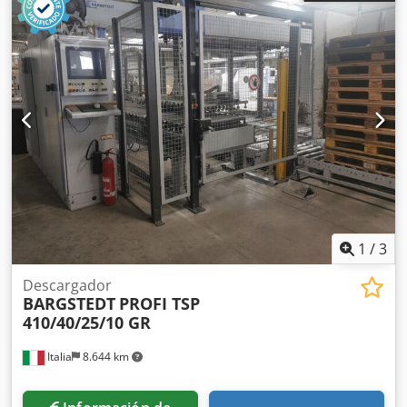
Sistema de movimiento: con elementos de succión
1
/
3
Descargador
BARGSTEDT
PROFI TSP
410/40/25/10 GR
Italia
8.644 km