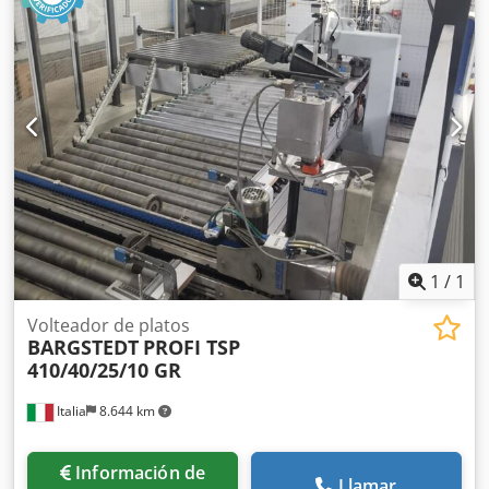
1
/
1
Volteador de platos
BARGSTEDT
PROFI TSP
410/40/25/10 GR
Italia
8.644 km
Información de
Llamar