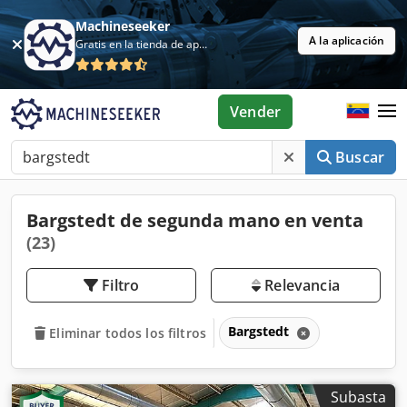
Machineseeker
A la aplicación
Gratis en la tienda de aplicaciones
Vender
Buscar
Bargstedt de segunda mano en venta
(23)
Filtro
Relevancia
Bargstedt
Eliminar todos los filtros
Subasta