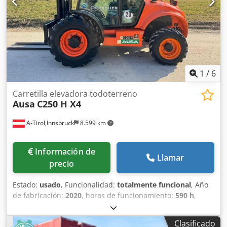
1
/
6
Carretilla elevadora todoterreno
Ausa
C250 H X4
A-Tirol,Innsbruck
8.599 km
Información de
Llamar
precio
Estado:
usado
, Funcionalidad:
totalmente funcional
, Año
de fabricación:
2020
, horas de funcionamiento:
590 h
,
capacidad de carga:
2.500 kg
, altura de elevación:
4.300
mm
, ascensor libre:
1.330 mm
, tipo de combustible:
Clasificado