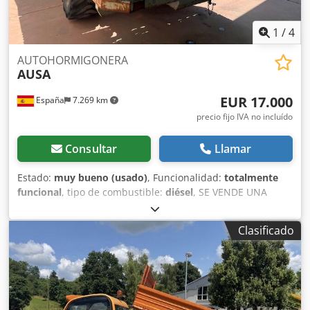
1
/
4
AUTOHORMIGONERA
AUSA
EUR 17.000
España
7.269 km
precio fijo IVA no incluído
Consultar
Llamar
Estado:
muy bueno (usado)
, Funcionalidad:
totalmente
funcional
, tipo de combustible:
diésel
, SE VENDE UNA
AUTORMIGONERA MARCA AUSA DE 5M3 DE HORMIGON.
Codpfjzrpyhex Al Iorf IMPECABLE, REVISION TOTAL
Clasificado