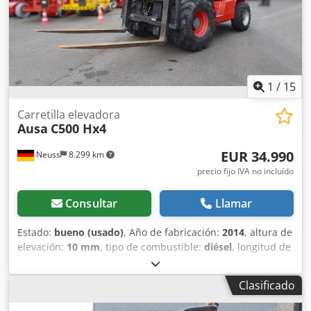
1
/
15
Carretilla elevadora
Ausa
C500 Hx4
EUR 34.990
Neuss
8.299 km
precio fijo IVA no incluído
Consultar
Llamar
Estado:
bueno (usado)
, Año de fabricación:
2014
, altura de
elevación:
10 mm
, tipo de combustible:
diésel
, longitud de
la horquilla:
178 mm
, Peso en vacío: 8.350 kg Capacidad de
elevación: 4.900 kg Altura de construcción: 27,7 cm
Clasificado
Marcado CE: sí Estado técnico: bueno Estado óptico: bueno
Dimensiones de transporte (L x A x H): LxA 3,37 x 2,00 m