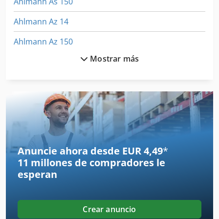
Ahlmann As 150
Ahlmann Az 14
Ahlmann Az 150
Mostrar más
Aks 202
Amazone Ed 451 K
Ausa
Ausa 120 Dh
Ausa 150
Anuncie ahora desde EUR 4,49
*
11 millones de compradores
le
Ausa 150 Ahg
esperan
Ausa 150 Dg
Ausa 150 Dh
Crear anuncio