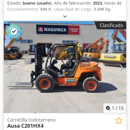
Estado:
bueno (usado)
, Año de fabricación:
2023
, horas de
funcionamiento:
545 h
, capacidad de carga:
2.500 kg
,
altura de elevación:
4.300 mm
, tipo de combustible:
diésel
,
tipo de mástil:
triple
, altura de construcción:
2.340 mm
,
Clasificado
Uso previsto: Logística interna Número de válvulas: 3
Estado general: muy bueno Estado técnico: muy bueno
Estado visual: muy bueno Para más información, contacte
con Pieter de Vries ( , ). Credpfx Aoxakw Djl Ief Opciones y
accesorios adicionales 3 válvulas
1
/
15
Carretilla todoterreno
Ausa
C201HX4