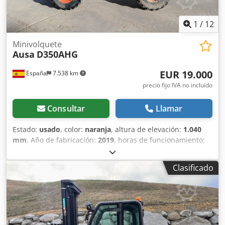
1
/
12
Minivolquete
Ausa
D350AHG
EUR 19.000
España
7.538 km
precio fijo IVA no incluído
Consultar
Llamar
Estado:
usado
, color:
naranja
, altura de elevación:
1.040
mm
, Año de fabricación:
2019
, horas de funcionamiento:
2.249 h
, Ámbito de aplicación: Minería Csdpfx Asymmhaol
Isrf Peso en vacío: 2.780 kg Capacidad de carga: 3.500 kg
Clasificado
PBV: 6.280 kg Dimensiones (lxanxal): 412 x 186 x 296 cm
Tipo de motor: Kubota Kubota Ubicación: El Burgo de Ebro
(Zaragoza) Con una capacidad de carga de 3,5 toneladas y
tolva giratoria de 180 grados, el dumper D350AHG es el
modelo de la gama media más equilibrado con una gran
relación potencia/capacidad. Gracias a ello, el D350AHG