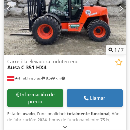
tiene un rendimiento óptimo en cualquier tipo de trabajo.
Marca de motor: Kubota Capacidad de agua: 1.050 l Tolva
colmada: 2.737 l Radio de giro: Exterior 4.680 mm Altura
sin arco: 1.940 mm Motor de arranque: Eléctrico
Transmisión: Hidrostática 2 velocidades Ruedas: 11.5/80-
15.3(14PR) Capacidad depósito: 44 l CE
1
/
7
Carretilla elevadora todoterreno
Ausa
C 351 HX4
A-Tirol,Innsbruck
8.599 km
Información de
Llamar
precio
Estado:
usado
, Funcionalidad:
totalmente funcional
, Año
de fabricación:
2024
, horas de funcionamiento:
75 h
,
capacidad de carga:
3.500 kg
, altura de elevación:
5.400