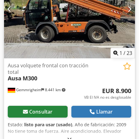
1
/
23
Ausa volquete frontal con tracción
total
Ausa
M300
EUR 8.900
Gemmrigheim
8.441 km
VB El IVA no es desglosable
Consultar
Llamar
Estado:
listo para usar (usado)
, Año de fabricación: 2009
No tiene toma de fuerza. Aire acondicionado. Elevador
delantero. Volquete delantero y trasero. Sistema