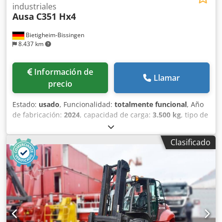
industriales
Ausa
C351 Hx4
Bietigheim-Bissingen
8.437 km
Información de
Llamar
precio
Estado:
usado
, Funcionalidad:
totalmente funcional
, Año
de fabricación:
2024
, capacidad de carga:
3.500 kg
, tipo de
combustible:
diésel
, peso en vacío:
5.416 kg
, longitud total:
4.540 mm
, tipo de accionamiento:
Diesel
, Tipo de mástil:
Clasificado
Ninguno Estado técnico: Nuevo Tipo de neumáticos
delanteros: Neumático Tamaño de neumáticos delanteros:
16/70-20 Tipo de neumáticos traseros: Neumático Tamaño
de neumáticos traseros: 12-16.5 Csdexgkncjpfx Al Isrf
Certificado CE,