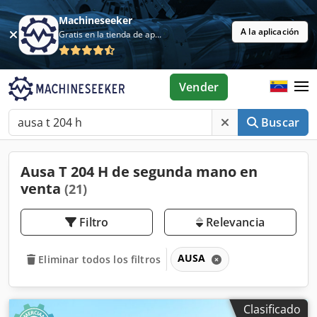
Machineseeker
A la aplicación
Gratis en la tienda de aplicaciones
Vender
Buscar
Ausa T 204 H de segunda mano en
venta
(21)
Filtro
Relevancia
AUSA
Eliminar todos los filtros
Clasificado