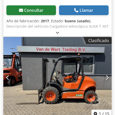
Consultar
Llamar
Año de fabricación:
2017
, Estado:
bueno (usado)
,
Descripción del vehículo Cargadora telescópica AUSA T 307
H AÑO 2017 acc. Contador 8.832 horas 3 toneladas de
capacidad de elevación Cedpomxkatsfx Al Ijrf 7 metros de
Clasificado
altura de elevación Motor turbo Kubota de 63 KW sólo 2,07
metros de altura libre sólo 2,02 metros de anchura total -
incl. cuchara de grapa - incl. pala para tierra - incl.
horquilla portapalets - enganche rápido hidr. - 3er círculo
al portahorquillas - tracción en todas las ruedas - 3 modos
de dirección - manejo con joystick - Listo para su uso
inmediato - pintura original - Matrícula NL Precio de venta:
32.950,-- neto ¡¡¡Entrega barata también posible !!!
1
/
15