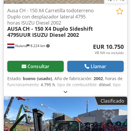
Ausa CH - 150 X4 Carretilla todoterreno
Duplo con desplazador lateral 4795
horas ISUZU Diesel 2002
AUSA
CH - 150 X4 Duplo Sideshift
4795UUR ISUZU Diesel 2002
EUR 10.750
Nuland
8.224 km
VB IVA no incluído
Consultar
Llamar
Estado:
bueno (usado)
, Año de fabricación:
2002
, horas de
funcionamiento:
4.795 h
, tipo de combustible:
diésel
, tipo
de mástil:
dúplex
, Ausa CH - 150 X4: carretilla elevadora
para terrenos accidentados Duplo, con desplazamiento
Clasificado
lateral. 4795 horas. Motor diésel ISUZU, año 2002. Se
puede enviar un video a través de WhatsApp. Disponemos
de stock continuo; consulte nuestra página web. Los
precios son en origen, Nuland. Van de Wert Trading B.V.
tiene un stock variable de máquinas, camiones, remolques