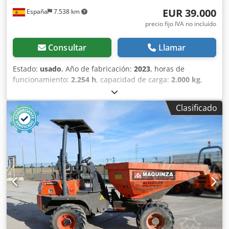
EUR 39.000
España
7.538 km
precio fijo IVA no incluído
Consultar
Llamar
Estado:
usado
, Año de fabricación:
2023
, horas de
funcionamiento:
2.254 h
, capacidad de carga:
2.000 kg
,
altura de elevación:
3.700 mm
, altura total:
2.070 mm
,
longitud total:
4.380 mm
, ancho total:
1.520 mm
,
Clasificado
Equipamiento:
tracción a las cuatro ruedas
, Año de
fabricación: 2023 Peso en vacío: 3.635 kg PBV: 5.635 kg
Depósito de combustible: 62 litros Crsdpfx Aoxqficsl Isf
Ubicación: Casarrubios del monte (Toledo) Carretilla de
obra de 2.000 kg. de capacidad AUSA C201HX4 . Perfecta
para todo tipo de trabajos en exteriores como agricultura,
obra, construcción, puertos, minería y más. Maquinaria
totalmente revisada y funcional y con documentación al
día. Consulte con nuestro departamento comercial. Mástil:
Telescópico 3,7 m Altura mástil: 2.070 mm CE Matriculada