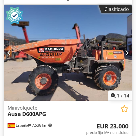
hidráulico. Tracción a las cuatro ruedas. Transmisión
Clasificado
hidrostática. Listo para usar. Cedpewvf Avjfx Al Ierf
Defectos estéticos, véase las imágenes. Se prefiere la venta
a un distribuidor o para exportación. Salvo errores. Las
imágenes y la descripción pueden variar.
1
/
14
Minivolquete
Ausa
D600APG
EUR 23.000
España
7.538 km
precio fijo IVA no incluído