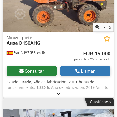
Capacidad de agua: 1.050 l Tolva colmada: 2.737 l Radio de
giro: Exterior 4.680 mm Altura sin arco: 1.940 mm Motor de
arranque: Eléctrico Csdpfx Aloy Nctlj Iorf Transmisión:
Hidrostática 2 velocidades Ruedas: 11.5/80-15.3(14PR)
Capacidad depósito: 44 l CE
1
/
15
Minivolquete
Ausa
D150AHG
EUR 15.000
España
7.538 km
precio fijo IVA no incluído
Consultar
Llamar
Estado:
usado
, Año de fabricación:
2019
, horas de
funcionamiento:
1.880 h
, Año de fabricación: 2019 Ámbito
de aplicación: Minería Peso en vacío: 1.510 kg Capacidad
de carga: 1.500 kg PBV: 3.010 kg Dimensiones (lxanxal): 314
Clasificado
x 145 x 265 cm Ubicación: Olesa de Monserrat (Barcelona)
Crjdox U U Hzepfx Al Ief El dumper D150AHG forma parte
de la gama más compacta de dumpers articulados, con