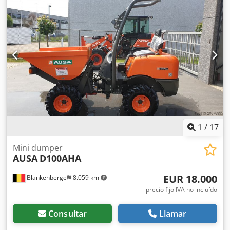
País de fabricación: ES Póngase en contacto con Christian
Theißen para más información. Fabricante: Ausa Modelo:
C500 Hx4 Año de fabricación: 2014 Tipo de producto:
Usado Datos: Csdpfx Aljxmh Exj Ierf Altura máxima de
elevación: 5,48 m Capacidad de carga: 4.900 kg Longitud
de las horquillas: 1,78 m Tipo de propulsión: Diésel
Dimensiones totales (sin horquillas): LxA 3,37 x 2,00 m
Altura de construcción: 2,77 m Peso propio: 8.350 kg
Características especiales: Tracción total conectable,
dirección en 2 ruedas, desplazador lateral: 0,20 m, posible
uso con remolque. Ubicación: 41468 Neuss: disponible
inmediatamente
1
/
17
Mini dumper
AUSA
D100AHA
EUR 18.000
Blankenberge
8.059 km
precio fijo IVA no incluído
Consultar
Llamar