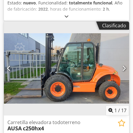
Estado:
nuevo
, Funcionalidad:
totalmente funcional
, Año
de fabricación:
2022
, horas de funcionamiento:
2 h
,
Equipamiento:
tracción a las cuatro ruedas
, nuevo
dumper Ausa año de fabricación 2022 Cjdpfex Dcmxjx Al
Clasificado
Ierf volquete de descarga elevada tracción hidrostática
iluminación vial
1
/
17
Carretilla elevadora todoterreno
AUSA
c250hx4