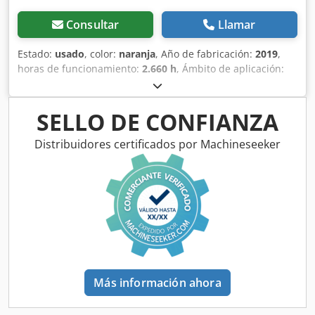
Consultar
Llamar
Estado:
usado
, color:
naranja
, Año de fabricación:
2019
,
horas de funcionamiento:
2.660 h
, Ámbito de aplicación:
Minería Marca motor: Kubota Ubicación: Olesa de
Monserrat (Barcelona) Dumper articulado AUSA D600APG.
Disfruta de la capacidad de tolva más elevada del mercado
SELLO DE CONFIANZA
. La mejor capacidad todo terreno en suelos inestables,
con máxima estabilidad a plena carga y con motor Kubota
Distribuidores certificados por Machineseeker
de elevada potencia. El contrapeso integrado trasero,
proporciona protección anti-impactos y asegura su
estabilidad. Matriculada Crodpfxezb I Uke Al Iof CE
Más información ahora