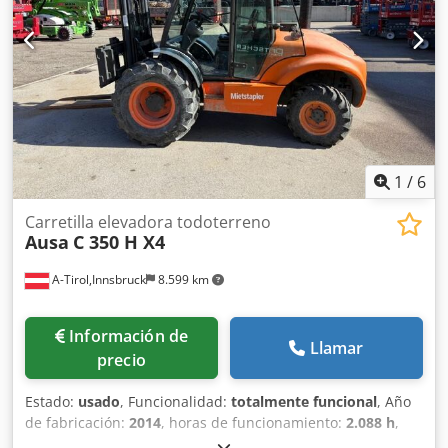
y accesorios. Todas nuestras entregas se realizan a precios
de mercado y en condiciones "tal cual", sin garantías
(consulte nuestras condiciones generales). Puede
concertar una cita sin compromiso para una visita y/o
prueba de conducción. Llámenos con antelación, ya que
no siempre estamos presentes. Van de Wert Trading B.V.
Bedrijfsstraat 3 5391 LR Nuland Csdpozqyuyefx Al Isrf
1
/
6
Carretilla elevadora todoterreno
Ausa
C 350 H X4
A-Tirol,Innsbruck
8.599 km
Información de
Llamar
precio
Estado:
usado
, Funcionalidad:
totalmente funcional
, Año
de fabricación:
2014
, horas de funcionamiento:
2.088 h
,
capacidad de carga:
3.500 kg
, altura de elevación:
5.400