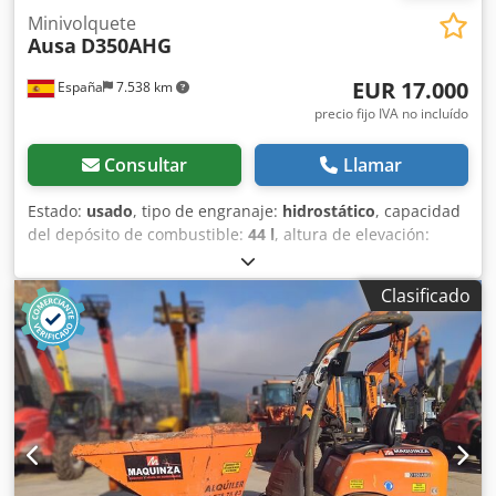
Minivolquete
Ausa
D350AHG
EUR 17.000
España
7.538 km
precio fijo IVA no incluído
Consultar
Llamar
Estado:
usado
, tipo de engranaje:
hidrostático
, capacidad
del depósito de combustible:
44 l
, altura de elevación:
1.040 mm
, Año de fabricación:
2017
, horas de
funcionamiento:
3.420 h
, Transmisión: 2 marchas Ámbito
Clasificado
de aplicación: Minería Peso en vacío: 2.780 kg Capacidad
de carga: 3.500 kg PBV: 6.280 kg Dimensiones (lxanxal): 412
x 186 x 296 cm Capacidad de carga: 2.737 l Ubicación:
Casarrubios del monte (Toledo) Con una capacidad de
carga de 3,5 toneladas y tolva giratoria de 180 grados, el
dumper D350AHG es el modelo de la gama media más
equilibrado con una gran relación potencia/capacidad.
Gracias a ello, el D350AHG tiene un rendimiento óptimo en
cualquier tipo de trabajo. Marca de motor: Kubota