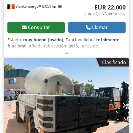
EUR 22.000
Blankenberge
8.059 km
precio fijo IVA no incluído
Consultar
Llamar
Estado:
muy bueno (usado)
, Funcionalidad:
totalmente
funcional
, Año de fabricación:
2015
, horas de
funcionamiento:
870 h
, Equipamiento:
cabina, desplazador
lateral, horquillas para palés
, carretilla todoterreno Ausa
Clasificado
en buen estado, año 2015, 870 horas de uso,
desplazamiento lateral, neumáticos traseros nuevos
Cedpfox Dcqdjx Al Ijrf