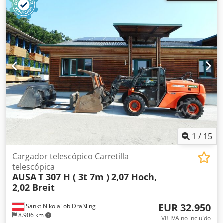
1
/
15
Cargador telescópico Carretilla
telescópica
AUSA
T 307 H ( 3t 7m ) 2,07 Hoch,
2,02 Breit
EUR 32.950
Sankt Nikolai ob Draßling
8.906 km
VB IVA no incluído