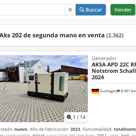
Buscar
Vender
Aks 202 de segunda mano en venta
(2.362)
Generador
AKSA APD 22C RP
Notstrom
Schal
2024
Guxhagen
8.491 k
1
/
14
Estado:
nuevo
, Año de fabricación:
2023
, Funcionalidad:
totalmente
de combustible:
diésel
, capacidad del depósito:
230 l
, color:
beis
, p