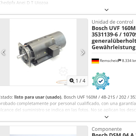
Chedpfx Anei D T Uiozoa
Unidad de control
Bosch
UVF 160M /
3531139-6 / 107
generalüberhol
Gewährleistung
Remscheid
8.334 
1
/
4
Estado:
listo para usar (usado)
, Bosch UVF 160M / 4B-21S / 202 / 3
probado completamente por personal cualificado, con una garantía
alcance del suministro se indica en las fotos. No se aplican los de
artículo. Consulte el precio por separado. ¡ATENCIÓN: Consulte los
separado! Csdpfx Ansk Ru A Uozoha
Componente
Bosch
DSM 04 A 