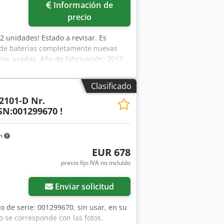
Información de
precio
¡2 unidades! Estado a revisar. Es
o de baterías completamente nuevas
rías usadas. Año de fabricación: 2017
 de traslación: 8 km/h Longitud total:
o: EKM-202 Para compras a mayor
Clasificado
 maniobrable y versátil EKM es ideal
2101-D Nr.
 para picking sin palet. Un mástil
SN:001299670 !
ntería, siendo la mejor alternativa a
izan la seguridad del operario incluso
lo aumenta la movilidad en la
km
 posición sobre la plataforma de pie.
EUR 678
omodidad al operario tanto al conducir
precio fijo IVA no incluído
dirección de marcha. Los controles,
levación y dirección
mente eficiente.
Enviar solicitud
 de serie: 001299670, sin usar, en su
o se corresponde con las fotos.