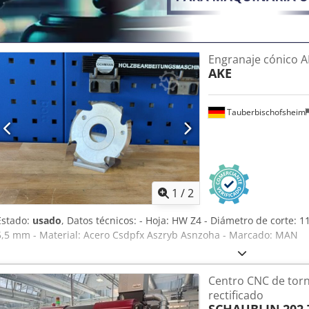
Engranaje cónico 
AKE
Tauberbischofsheim
1
/
2
Estado:
usado
, Datos técnicos: - Hoja: HW Z4 - Diámetro de corte: 1
5,5 mm - Material: Acero Csdpfx Aszryb Asnzoha - Marcado: MAN
Centro CNC de torn
rectificado