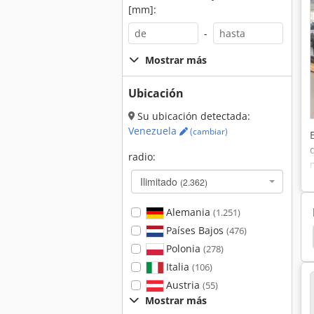
[mm]:
-
Mostrar más
Ubicación
Su ubicación detectada:
Venezuela
(cambiar)
radio:
Ilimitado
(2.362)
Alemania
(1.251)
Países Bajos
(476)
Still Dfg
Still Ecotron
Still Ecotron Memory
Polonia
(278)
Italia
(106)
Austria
(55)
Mostrar más