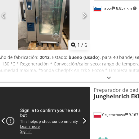
Tabor
8.857 km
1
/
6
Año de fabricación:
2013
, Estado:
bueno (usado)
, para 40 bandej G
a 130 °C * Regeneración * Convección/calor seco: rango de tempera
humedad máxima. *Sonda Chedpfx Anjzrk S Eozoa * Limpieza autom
Preparador de pedi
Jungheinrich
EK
Częstochowa
9.167