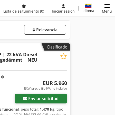
Idioma
Lista de seguimiento
(0)
Iniciar sesión
Menú
Relevancia
Clasificado
 | 22 kVA Diesel
lgedämmt | NEU
m
EUR 5.960
EXW precio fijo IVA no incluído
Enviar solicitud
 funcional
, peso total:
1.470 kg
, tipo
otencia:
27,21 kW (37,00 CV)
, corriente