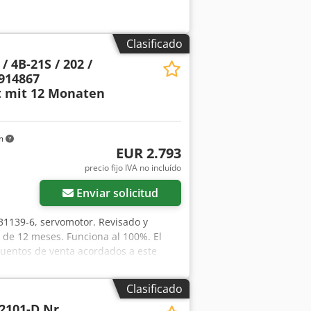
Clasificado
 4B-21S / 202 /
0914867
t mit 12 Monaten
km
EUR 2.793
precio fijo IVA no incluído
Enviar solicitud
531139-6, servomotor. Revisado y
 de 12 meses. Funciona al 100%. El
scuentos de venta acordados a este
 costes de embalaje y envío por
Clasificado
2101-D Nr.