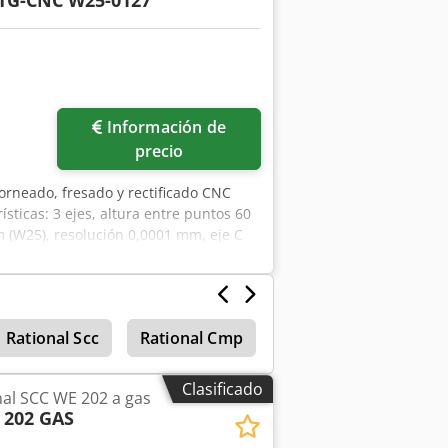
 TG-CNC W25-0127
Información de
precio
rneado, fresado y rectificado CNC
ísticas: 3 ejes, altura entre puntos 60
(W25), resolución 0,0001 mm, eje C
1/35,1 Nm, avance rápido 20 m/min,
0 mm. Accesorios: refrigeración,
S Express 112+, pistola de limpieza,
das; sectores: automoción, relojería,
Rational Scc
Rational Cmp
Hornos
Prepara
Csdszqbg Rspfx Anzjha
Clasificado
al SCC WE 202 a gas
 202 GAS