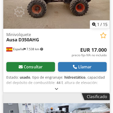
1
/
15
Minivolquete
Ausa
D350AHG
EUR 17.000
España
7.538 km
precio fijo IVA no incluído
Consultar
Llamar
Estado:
usado
, tipo de engranaje:
hidrostático
, capacidad
del depósito de combustible:
44 l
, altura de elevación:
1.040 mm
, Año de fabricación:
2017
, horas de
funcionamiento:
3.420 h
, Transmisión: 2 marchas Ámbito
Clasificado
de aplicación: Minería Cjdpsy Nctlsfx Afneha Peso en vacío:
2.780 kg Capacidad de carga: 3.500 kg PBV: 6.280 kg
Dimensiones (lxanxal): 412 x 186 x 296 cm Capacidad de