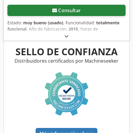
Consultar
Estado:
muy bueno (usado)
, Funcionalidad:
totalmente
funcional
, Año de fabricación:
2015
, horas de
funcionamiento:
870 h
, Equipamiento:
cabina, desplazador
lateral, horquillas para palés
, carretilla todoterreno Ausa
en buen estado, año 2015, 870 horas de uso,
SELLO DE CONFIANZA
desplazamiento lateral, neumáticos traseros nuevos
Chedpfxex Dcqde Afnja
Distribuidores certificados por Machineseeker