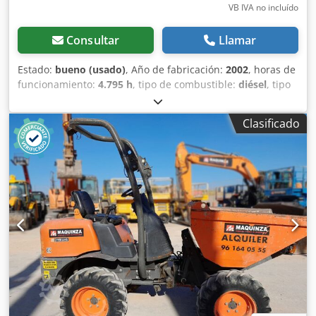
VB IVA no incluído
Consultar
Llamar
Estado:
bueno (usado)
, Año de fabricación:
2002
, horas de
funcionamiento:
4.795 h
, tipo de combustible:
diésel
, tipo
de mástil:
dúplex
, Ausa CH - 150 X4: carretilla elevadora
para terrenos accidentados Duplo, con desplazamiento
Clasificado
lateral. 4795 horas. Motor diésel ISUZU, año 2002.
Chjdpfxozqyuye Afnja Se puede enviar un video a través
de WhatsApp. Disponemos de stock continuo; consulte
nuestra página web. Los precios son en origen, Nuland.
Van de Wert Trading B.V. tiene un stock variable de
máquinas, camiones, remolques y accesorios. Todas
nuestras entregas se realizan a precios de mercado y en
condiciones "tal cual", sin garantías (consulte nuestras
condiciones generales). Puede concertar una cita sin
compromiso para una visita y/o prueba de conducción.
Llámenos con antelación, ya que no siempre estamos
presentes. Van de Wert Trading B.V. Bedrijfsstraat 3 5391
LR Nuland