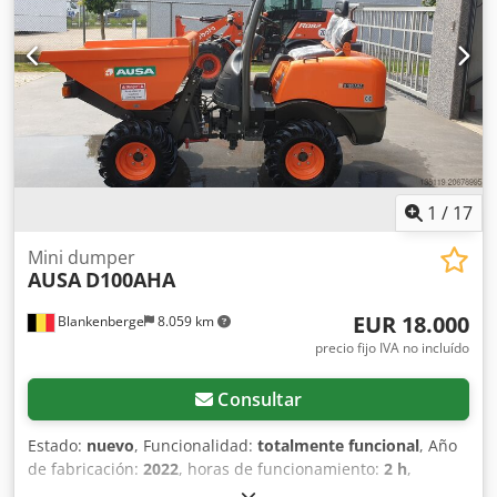
1
/
17
Mini dumper
AUSA
D100AHA
EUR 18.000
Blankenberge
8.059 km
precio fijo IVA no incluído
Consultar
Estado:
nuevo
, Funcionalidad:
totalmente funcional
, Año
de fabricación:
2022
, horas de funcionamiento:
2 h
,
Equipamiento:
tracción a las cuatro ruedas
, nuevo