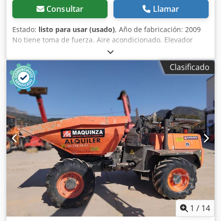
Consultar
Llamar
Estado:
listo para usar (usado)
, Año de fabricación: 2009
No tiene toma de fuerza. Aire acondicionado. Elevador
delantero. Volquete delantero y trasero. Sistema
hidráulico. Tracción a las cuatro ruedas. Transmisión
Clasificado
hidrostática. Listo para usar. Defectos estéticos, véase las
imágenes. Se prefiere la venta a un distribuidor o para
exportación. Chjdpfx Afswvf Avsnja Salvo errores. Las
imágenes y la descripción pueden variar.
1
/
14