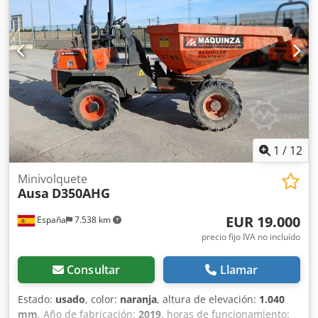
capacidad Chsdpfexqficsx Afnoa AUSA C201HX4 . Perfecta
para todo tipo de trabajos en exteriores como agricultura,
obra, construcción, puertos, minería y más. Maquinaria
totalmente revisada y funcional y con documentación al
día. Consulte con nuestro departamento comercial. Mástil:
Telescópico 3,7 m Altura mástil: 2.070 mm CE Matriculada
1
/
12
Minivolquete
Ausa
D350AHG
EUR 19.000
España
7.538 km
precio fijo IVA no incluído
Consultar
Llamar
Estado:
usado
, color:
naranja
, altura de elevación:
1.040
mm
, Año de fabricación:
2019
, horas de funcionamiento: