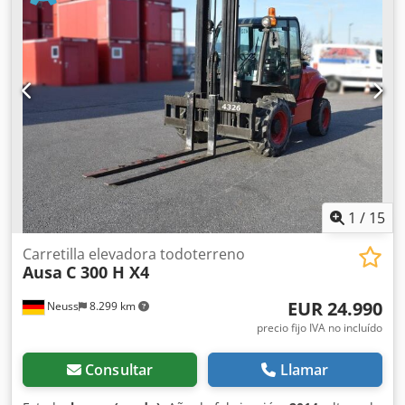
País de fabricación: ES Póngase en contacto con Christian
Theißen para más información. Fabricante: Ausa Modelo:
C500 Hx4 Año de fabricación: 2014 Tipo de producto:
Usado Datos: Altura máxima de elevación: 5,48 m
Capacidad de carga: 4.900 kg Longitud de las horquillas:
1,78 m Tipo de propulsión: Diésel Dimensiones totales (sin
horquillas): LxA 3,37 x 2,00 m Altura de construcción: 2,77
m Peso propio: 8.350 kg Codpfx Ajxmh Exefnoha
Características especiales: Tracción total conectable,
dirección en 2 ruedas, desplazador lateral: 0,20 m, posible
uso con remolque. Ubicación: 41468 Neuss: disponible
inmediatamente
1
/
15
Carretilla elevadora todoterreno
Ausa
C 300 H X4
EUR 24.990
Neuss
8.299 km
precio fijo IVA no incluído
Consultar
Llamar