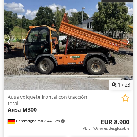
libre sólo 2,02 metros de anchura total - incl. cuchara de
grapa - incl. pala para tierra - incl. horquilla portapalets -
enganche rápido hidr. - 3er círculo al portahorquillas -
tracción en todas las ruedas - 3 modos de dirección -
manejo con joystick - Listo para su uso inmediato - pintura
original - Matrícula NL Precio de venta: 32.950,-- neto
Chjdpomxkatofx Afnea ¡¡¡Entrega barata también posible !!!
1
/
23
Ausa volquete frontal con tracción
total
Ausa
M300
EUR 8.900
Gemmrigheim
8.441 km
VB El IVA no es desglosable