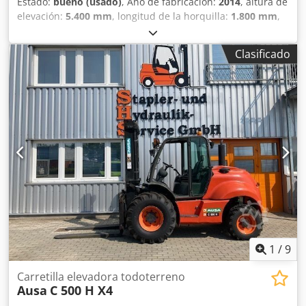
Estado:
bueno (usado)
, Año de fabricación:
2014
, altura de
elevación:
5.400 mm
, longitud de la horquilla:
1.800 mm
,
Peso en vacío: 3.000 kg Estado técnico: bueno Estado
visual: bueno Dimensiones para transporte (L x A x A): 3,38
Clasificado
x 1,83 m Contacte con Christian Theißen para más
información. Fabricante: Ausa Modelo: C300 Hx4 Año de
fabricación: 2014 Tipo de producto: Usado Datos:
Chedpfsw Uf Rcjx Afnja Altura máxima de elevación: 5,40
m Capacidad de carga: 3.000 kg Longitud de las horquillas:
1,80 m Tipo de propulsión: Diésel Peso propio: 5.625 kg
Dimensiones totales (sin horquillas): L x A 3,38 x 1,83 m
Altura de construcción: 2,68 m Características: Tracción
total conectable, iluminación vial, apto para remolque.
Ubicación: 41468 Neuss Disponible de inmediato
1
/
9
Carretilla elevadora todoterreno
Ausa
C 500 H X4