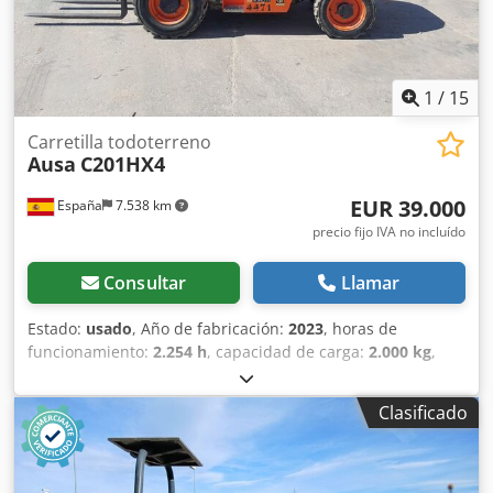
1
/
15
Carretilla todoterreno
Ausa
C201HX4
EUR 39.000
España
7.538 km
precio fijo IVA no incluído
Consultar
Llamar
Estado:
usado
, Año de fabricación:
2023
, horas de
funcionamiento:
2.254 h
, capacidad de carga:
2.000 kg
,
altura de elevación:
3.700 mm
, altura total:
2.070 mm
,
longitud total:
4.380 mm
, ancho total:
1.520 mm
,
Clasificado
Equipamiento:
tracción a las cuatro ruedas
, Año de
fabricación: 2023 Peso en vacío: 3.635 kg PBV: 5.635 kg
Depósito de combustible: 62 litros Ubicación: Casarrubios
del monte (Toledo) Carretilla de obra de 2.000 kg. de