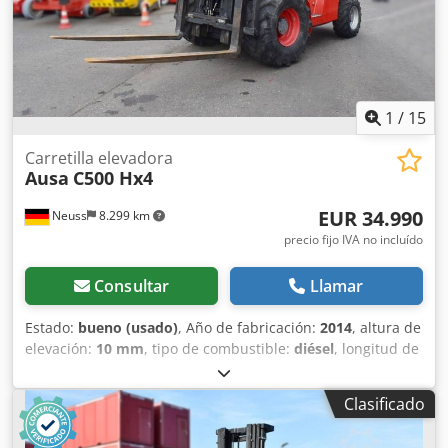
1
/
15
Carretilla elevadora
Ausa
C500 Hx4
EUR 34.990
Neuss
8.299 km
precio fijo IVA no incluído
Consultar
Llamar
Estado:
bueno (usado)
, Año de fabricación:
2014
, altura de
elevación:
10 mm
, tipo de combustible:
diésel
, longitud de
la horquilla:
178 mm
, Peso en vacío: 8.350 kg Capacidad de
elevación: 4.900 kg Altura de construcción: 27,7 cm
Clasificado
Marcado CE: sí Estado técnico: bueno Estado óptico: bueno
Dimensiones de transporte (L x A x H): LxA 3,37 x 2,00 m