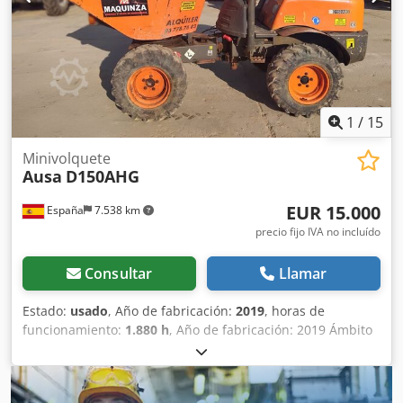
Altura sin arco: 1.490 mm Chjdpfx Aezb Nabefnja CE
1
/
15
Minivolquete
Ausa
D150AHG
EUR 15.000
España
7.538 km
precio fijo IVA no incluído
Consultar
Llamar
Estado:
usado
, Año de fabricación:
2019
, horas de
funcionamiento:
1.880 h
, Año de fabricación: 2019 Ámbito
de aplicación: Minería Peso en vacío: 1.510 kg Chsdpfxox U
U Hzj Afnsa Capacidad de carga: 1.500 kg PBV: 3.010 kg
Dimensiones (lxanxal): 314 x 145 x 265 cm Ubicación: Olesa