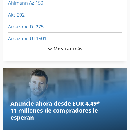
Ahlmann Az 150
Aks 202
Amazone Dl 275
Amazone Uf 1501
Mostrar más
Amazone Zam 1500
Amazone Zam 1501
Ammann Av 110 X
Ausa
Ausa 120 Dh
Anuncie ahora desde EUR 4,49
*
11 millones de compradores
le
Ausa 150
esperan
Ausa 150 Ahg