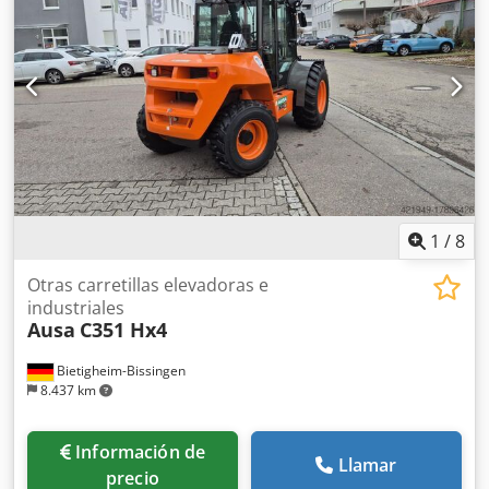
carga: 2.737 l Ubicación: Casarrubios del monte (Toledo)
Con una capacidad de carga de 3,5 toneladas y tolva
giratoria de 180 grados, el dumper D350AHG es el modelo
de la gama media más equilibrado con una gran relación
potencia/capacidad. Gracias a ello, el D350AHG tiene un
rendimiento óptimo en cualquier tipo de trabajo. Marca de
motor: Kubota Capacidad de agua: 1.050 l Tolva colmada:
2.737 l Radio de giro: Exterior 4.680 mm Altura sin arco:
1.940 mm Motor de arranque: Eléctrico Transmisión:
Hidrostática 2 velocidades Ruedas: 11.5/80-15.3(14PR)
Capacidad depósito: 44 l CE
1
/
8
Otras carretillas elevadoras e
industriales
Ausa
C351 Hx4
Bietigheim-Bissingen
8.437 km
Información de
Llamar
precio