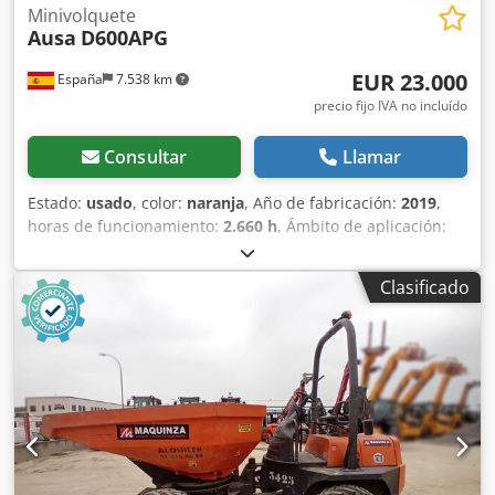
Minivolquete
Ausa
D600APG
EUR 23.000
España
7.538 km
precio fijo IVA no incluído
Consultar
Llamar
Estado:
usado
, color:
naranja
, Año de fabricación:
2019
,
horas de funcionamiento:
2.660 h
, Ámbito de aplicación:
Minería Marca motor: Kubota Cedpfxezb I Uks Afneha
Ubicación: Olesa de Monserrat (Barcelona) Dumper
Clasificado
articulado AUSA D600APG. Disfruta de la capacidad de
tolva más elevada del mercado . La mejor capacidad todo
terreno en suelos inestables, con máxima estabilidad a
plena carga y con motor Kubota de elevada potencia. El
contrapeso integrado trasero, proporciona protección anti-
impactos y asegura su estabilidad. Matriculada CE