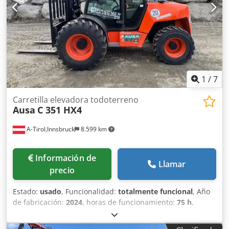
1
/
7
Carretilla elevadora todoterreno
Ausa
C 351 HX4
A-Tirol,Innsbruck
8.599 km
Información de
Llamar
precio
Estado:
usado
, Funcionalidad:
totalmente funcional
, Año
de fabricación:
2024
, horas de funcionamiento:
75 h
,
capacidad de carga:
3.500 kg
, altura de elevación:
5.400
mm
, ascensor libre:
1.680 mm
, tipo de combustible: