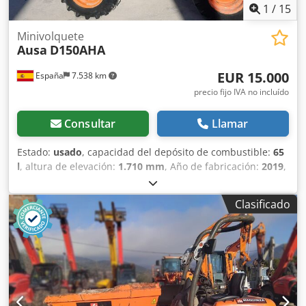
1
/
15
Minivolquete
Ausa
D150AHA
EUR 15.000
España
7.538 km
precio fijo IVA no incluído
Consultar
Llamar
Estado:
usado
, capacidad del depósito de combustible:
65
l
, altura de elevación:
1.710 mm
, Año de fabricación:
2019
,
horas de funcionamiento:
1.670 h
, Ámbito de aplicación:
Minería Peso en vacío: 1.510 kg Capacidad de carga: 1.500
Clasificado
kg PBV: 3.010 kg Dimensiones (lxanxal): 318 x 148 x 261 cm
Ubicación: Ribarroja de Turia (Valencia) El dumper AUSA
D150AHA es práctico y funcional, con descarga giratoria
para máxima precisión. Perfecto para obras con espacios
reducidos. Está en estado operativo y ofrece una buena
maniobrabilidad. Ideal para construcción y paisajismo.
Tipología: Descarga en altura Capacidad: 605 l Tolva: 841 l