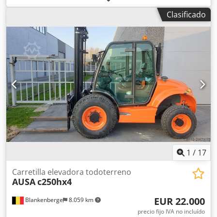
dumper Ausa año de fabricación 2022 Chsdex Dcmxjpfx
Clasificado
Afnoa volquete de descarga elevada tracción hidrostática
iluminación vial
1
/
17
Carretilla elevadora todoterreno
AUSA
c250hx4
EUR 22.000
Blankenberge
8.059 km
precio fijo IVA no incluído