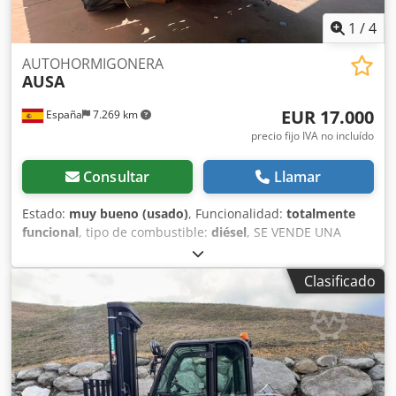
1
/
4
AUTOHORMIGONERA
AUSA
EUR 17.000
España
7.269 km
precio fijo IVA no incluído
Consultar
Llamar
Estado:
muy bueno (usado)
, Funcionalidad:
totalmente
funcional
, tipo de combustible:
diésel
, SE VENDE UNA
AUTORMIGONERA MARCA AUSA DE 5M3 DE HORMIGON.
Cjdpozrpyhsfx Afnsha IMPECABLE, REVISION TOTAL
Clasificado