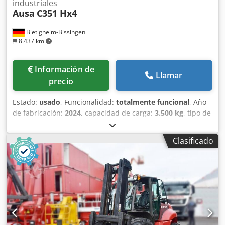
industriales
Ausa
C351 Hx4
Bietigheim-Bissingen
8.437 km
Información de
Llamar
precio
Estado:
usado
, Funcionalidad:
totalmente funcional
, Año
de fabricación:
2024
, capacidad de carga:
3.500 kg
, tipo de
combustible:
diésel
, peso en vacío:
5.416 kg
, longitud total:
4.540 mm
, tipo de accionamiento:
Diesel
, Tipo de mástil:
Clasificado
Ninguno Estado técnico: Nuevo Tipo de neumáticos
delanteros: Neumático Tamaño de neumáticos delanteros:
16/70-20 Tipo de neumáticos traseros: Neumático Tamaño
de neumáticos traseros: 12-16.5 Chsdpfx Afsxgkncenja
Certificado CE,