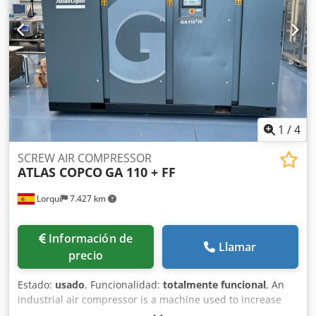
1
/
4
SCREW AIR COMPRESSOR
ATLAS COPCO
GA 110 + FF
Lorquí
7.427 km
Información de
Llamar
precio
Estado:
usado
, Funcionalidad:
totalmente funcional
, An
industrial air compressor is a machine used to increase
the pressure and flow of compressed air to power various