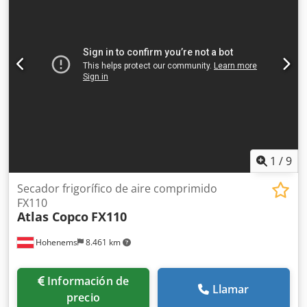
1
/
9
Secador frigorífico de aire comprimido
FX110
Atlas Copco
FX110
Hohenems
8.461 km
Información de
Llamar
precio