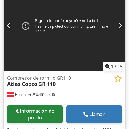
Atlas Copco, modelo: MD1000 W CE Presión de trabajo
máxima: 10,5 bar Año de fabricación: 2014
1
/
15
Compresor de tornillo GR110
Atlas Copco
GR 110
Hohenems
8.461 km
Información de
Llamar
precio