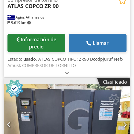
ATLAS COPCO
ZR 90
Agios Athanasios
9.619 km
Información de
Llamar
precio
Estado:
usado
, ATLAS COPCO TIPO: ZR90 Dcodpjuruf Nefx
Amusk COMPRESOR DE TORNILLO
Clasificado