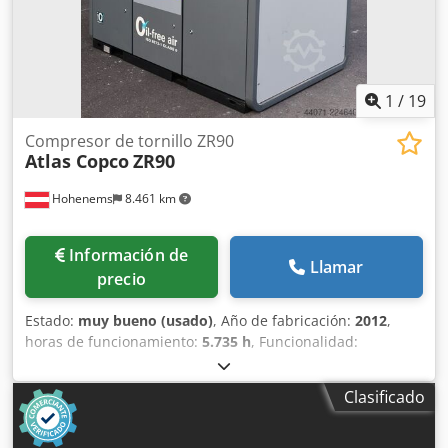
1
/
19
Compresor de tornillo ZR90
Atlas Copco
ZR90
Hohenems
8.461 km
Información de
Llamar
precio
Estado:
muy bueno (usado)
, Año de fabricación:
2012
,
horas de funcionamiento:
5.735 h
, Funcionalidad:
totalmente funcional
, Compresor de tornillo sin aceite
Atlas Copco ZR90 90 kW 7,50 bares 14 m³/min
Clasificado
Dcjdszqvvaopfx Amusk Año de fabricación: 2012 Horas de
funcionamiento: 5735