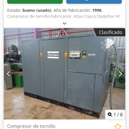
Estado:
bueno (usado)
, Año de fabricación:
1998
,
Compresor de tornillo Fabricante: Atlas Copco Dodpfovi Ht
Djx Amusck Tipo: ZR 55 Año de construcción: 1998
Potencia: 53 kW Presión máx. 7,5 bar
Clasificado
1
/
8
Compresor de tornillo