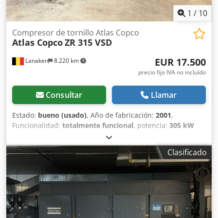
1
/
10
Compresor de tornillo Atlas Copco
Atlas Copco
ZR 315 VSD
EUR 17.500
Lanaken
8.220 km
precio fijo IVA no incluído
Consultar
Llamar
Estado:
bueno (usado)
, Año de fabricación:
2001
,
Funcionalidad:
totalmente funcional
, potencia:
305 kW
(414,68 CV)
, Descripción Compresor de tornillo rotativo con
secador de tambor ZR315VSD Características Capacidad
Clasificado
8,60 bar Potencia 305 kW Tensión 500 V Dcedpfx Aevyq
Tpomuek Horas de funcionamiento en la última revisión:
46383