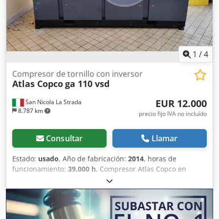
1
/
4
Compresor de tornillo con inversor
Atlas Copco
ga 110 vsd
EUR 12.000
San Nicola La Strada
8.787 km
precio fijo IVA no incluído
Consultar
Llamar
Estado:
usado
, Año de fabricación:
2014
, horas de
funcionamiento:
39.000 h
, Compresor Atlas Copco en
perfecto estado de funcionamiento y muy silencioso
(somos concesionarios oficiales). Características
principales: Dcedpfezc Hmhox Amusk Presión máxima: 10
bar Caudal: 19200 litros/minuto Potencia: 110 kW / 150 CV