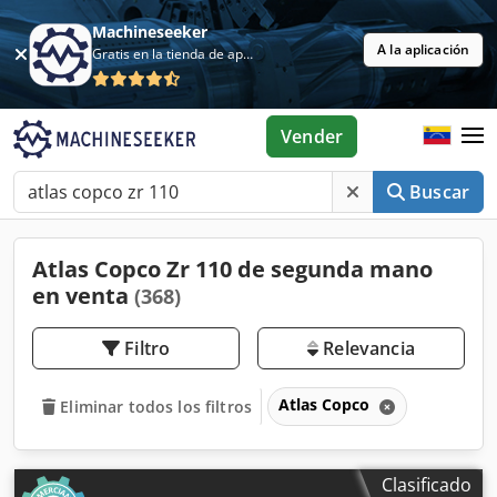
Machineseeker
A la aplicación
Gratis en la tienda de aplicaciones
Vender
Buscar
Atlas Copco Zr 110 de segunda mano
en venta
(368)
Filtro
Relevancia
Atlas Copco
Eliminar todos los filtros
Clasificado