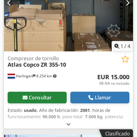
1
/
4
Compresor de tornillo
Atlas Copco
ZR 355-10
EUR 15.000
Harlingen
8.254 km
VB IVA no incluído
Consultar
Llamar
Estado:
usado
, Año de fabricación:
2001
, horas de
funcionamiento:
90.000 h
, peso total:
7.000 kg
, potencia:
355 kW (482,67 CV)
, presión de funcionamiento:
10 bar
,
presión (máx.):
10 bar
, tipo de refrigeración:
agua
,
Clasificado
Compresor sin aceite en buen funcionamiento, también