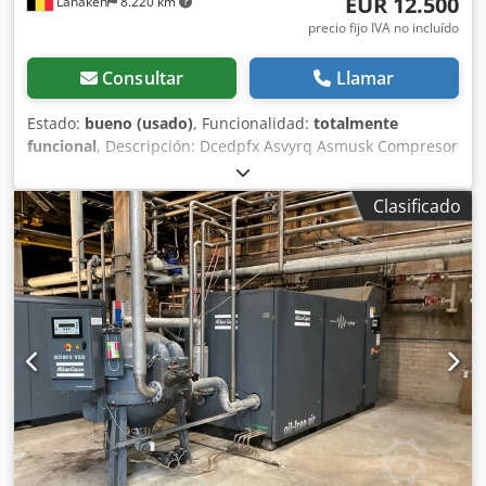
EUR 12.500
Lanaken
8.220 km
precio fijo IVA no incluído
Consultar
Llamar
Estado:
bueno (usado)
, Funcionalidad:
totalmente
funcional
, Descripción: Dcedpfx Asvyrq Asmusk Compresor
de tornillo rotativo ZR 250 1998 Características: Capacidad
7,50 bar Potencia 245 kW Tensión 500 V
Clasificado