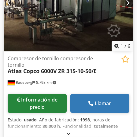
1
/
6
Compresor de tornillo compresor de
tornillo
Atlas Copco 6000V
ZR 315-10-50/E
Radeberg
8.798 km
Información de
Llamar
precio
Estado:
usado
, Año de fabricación:
1998
, horas de
funcionamiento:
80.000 h
, Funcionalidad:
totalmente
funcional
, peso total:
6.550 kg
, longitud total:
3.700 mm
,