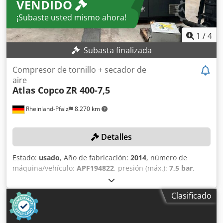
VENDIDO
¡Subaste usted mismo ahora!
1
/
4
Subasta finalizada
Compresor de tornillo + secador de
aire
Atlas Copco
ZR 400-7,5
Rheinland-Pfalz
8.270 km
Detalles
Estado:
usado
, Año de fabricación:
2014
, número de
máquina/vehículo:
APF194822
, presión (máx.):
7,5 bar
,
velocidad de giro (máx.):
1.485 rpm
, DETALLES TÉCNICOS
Presión de trabajo máxima: 7,5 bar Potencia de entrada:
Clasificado
355 kW Velocidad del eje: 1.485 rpm DETALLES DE LA
MÁQUINA Dodpfxezclgae Amusck Horas de
funcionamiento: 53.000 h EQUIPAMIENTO Secador de aire