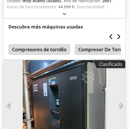
Estado:
muy bueno (usado)
, Año de fabricación:
2001
,
horas de funcionamiento:
44.098 h
, Funcionalidad:
totalmente funcional
, Compresor de tornillo Atlas Copco
GR110 Dcedpfxsy Nl Irj Amuek 110 kW 20 bar 12,60 m³/min
Año de fabricación: 2001 Horas de funcionamiento: 44.098
Descubra más máquinas usadas
g
Compresores de tornillo
Compresor De Tornill
Clasificado