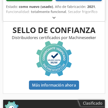
Estado:
como nuevo (usado)
, Año de fabricación:
2021
,
Funcionalidad:
totalmente funcional
, Secador frigorífico
Atlas Copco FD310, usado 6,48 m³/min 14 bares Año de
fabricación: 2021 Dodpozkvbpefx Amusck
SELLO DE CONFIANZA
Distribuidores certificados por Machineseeker
Más información ahora
Clasificado