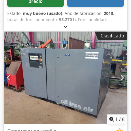
precio
Estado:
muy bueno (usado)
, Año de fabricación:
2013
,
horas de funcionamiento:
58.270 h
, Funcionalidad:
totalmente funcional
, Compresor de tornillo sin aceite
Atlas Copco ZR90VSD Convertidor integrado 90 kW
Clasificado
Dedpfxszmwc Hs Amuock 9 bares 15,50 m³/min Año de
fabricación: 2013 Horas de funcionamiento: 58.270
1
/
6
Compresor de tornillo