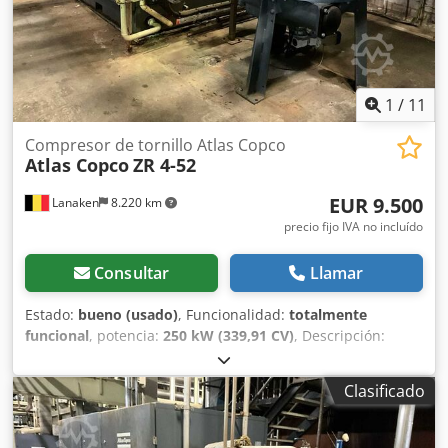
1
/
11
Compresor de tornillo Atlas Copco
Atlas Copco
ZR 4-52
EUR 9.500
Lanaken
8.220 km
precio fijo IVA no incluído
Consultar
Llamar
Estado:
bueno (usado)
, Funcionalidad:
totalmente
funcional
, potencia:
250 kW (339,91 CV)
, Descripción:
Compresor de tornillo ZR 4-52 con secador de tambor
Dcodpfxjvyrlao Amujk Características: Capacidad 8,00 bar
Clasificado
Potencia 250 kW Tensión 500 V Caudal de aire l/min 634
Horas de funcionamiento en la última revisión: 50307