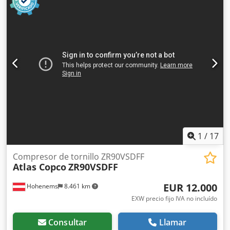
1
/
17
Compresor de tornillo ZR90VSDFF
Atlas Copco
ZR90VSDFF
EUR 12.000
Hohenems
8.461 km
EXW precio fijo IVA no incluído
Consultar
Llamar