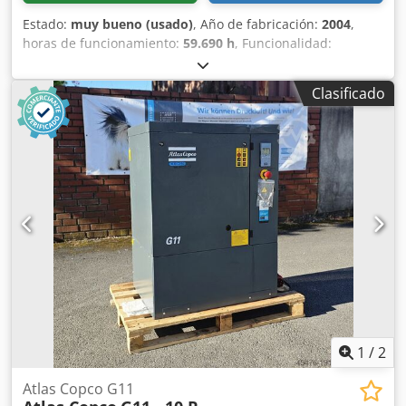
Estado:
muy bueno (usado)
, Año de fabricación:
2004
,
horas de funcionamiento:
59.690 h
, Funcionalidad:
totalmente funcional
, Compresor de tornillo Atlas Copco
ZR90VSDFF Djdpfjyuvwasx Amujck Variador de frecuencia e
Clasificado
integrador de secador. 90 kW 8,75 bar 14,70 m³/min
1
/
2
Atlas Copco G11