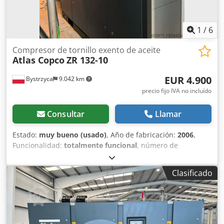
1
/
6
Compresor de tornillo exento de aceite
Atlas Copco
ZR 132-10
EUR 4.900
Bystrzyca
9.042 km
precio fijo IVA no incluído
Consultar
Llamar
Estado:
muy bueno (usado)
, Año de fabricación:
2006
,
Funcionalidad:
totalmente funcional
, número de
máquina/vehículo:
API621725
, En venta: Compresor Atlas
COPCO ZR 132 con filtros, 125 KW Dcodswrm T Ispfx Amusk
Clasificado