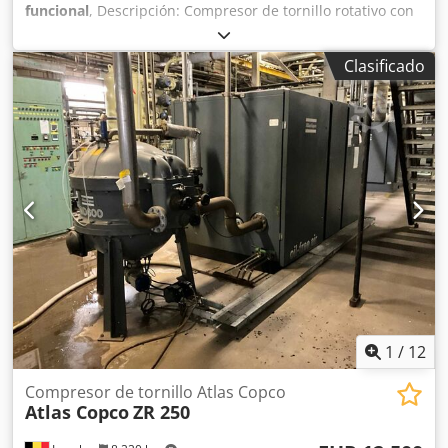
funcional
, Descripción: Compresor de tornillo rotativo con
secador de tambor ZR 250 1997 Características: Capacidad
7,50 bar Dodpfxjvyrtdo Amueck Potencia 245 kW Tensión
Clasificado
500 V
1
/
12
Compresor de tornillo Atlas Copco
Atlas Copco
ZR 250