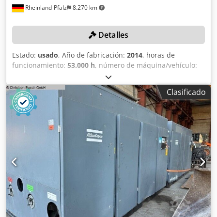
Rheinland-Pfalz
8.270 km
Detalles
Estado:
usado
, Año de fabricación:
2014
, horas de
funcionamiento:
53.000 h
, número de máquina/vehículo:
APF 194907
, presión (máx.):
7,5 bar
, velocidad de giro
(máx.):
1.485 rpm
, DETALLES TÉCNICOS Presión de trabajo
Clasificado
máxima: 7,5 bar Potencia de entrada: 355 kW Velocidad del
eje: 1.485 rpm DETALLES DE LA MÁQUINA Horas de
funcionamiento: 53.000 h Dodpfx Ajy Ia R Sjmusck
EQUIPAMIENTO Secador de aire Atlas Copco, modelo:
MD1000 W CE Presión de trabajo máxima: 10,5 bar Año de
fabricación: 2014