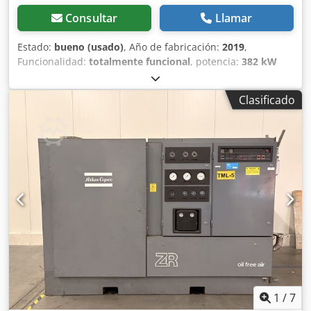
Consultar
Llamar
Estado:
bueno (usado)
, Año de fabricación:
2019
,
Funcionalidad:
totalmente funcional
, potencia:
382 kW
(519,37 CV)
, Descripción: Dcedpfsvyq Rnsx Amuok
Compresor de tornillo ZR315VSD Características:
Clasificado
Capacidad 8,60 bar Potencia 382 kW Tensión 400 V y 500 V
Horas de funcionamiento en la última revisión: 7270
1
/
7