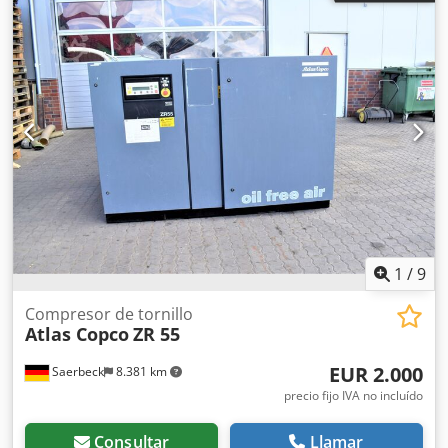
apto para repuestos (motor, unidad compresora,
enfriadores) Dcsdpfsxbdppjx Amuok
1
/
9
Compresor de tornillo
Atlas Copco
ZR 55
EUR 2.000
Saerbeck
8.381 km
precio fijo IVA no incluído
Consultar
Llamar