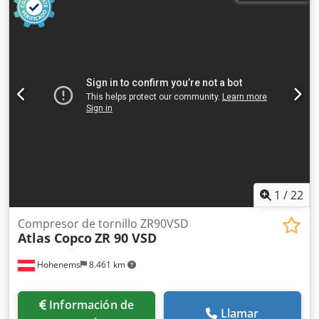
1
/
22
Compresor de tornillo ZR90VSD
Atlas Copco
ZR 90 VSD
Hohenems
8.461 km
Información de
Llamar