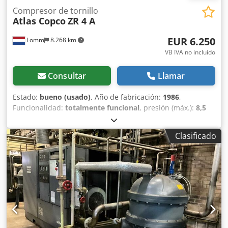
Compresor de tornillo
Atlas Copco
ZR 4 A
EUR 6.250
Lomm
8.268 km
VB IVA no incluído
Consultar
Llamar
Estado:
bueno (usado)
, Año de fabricación:
1986
,
Funcionalidad:
totalmente funcional
, presión (máx.):
8,5
bar
, Equipamiento:
documentación / manual, placa de
características disponible
, En venta: Compresor de tornillo
Clasificado
exento de aceite Atlas Copco ZR4A 🔧 Especificaciones
Marca: Atlas Copco Modelo: ZR 4 A Número de serie:
ARP495792 Año de fabricación: 1986 Potencia: 250 kW
Presión máxima: 8,5 bar Presión intermedia: 2,2 bar
Capacidad: 583 l/s Velocidad: 1500 rpm Versión:
Compresor de aire exento de aceite ⏱️ Horas de
funcionamiento Horas de trabajo: ± 28.060 horas Dodpeyyt
R Njfx Amueck Horas de carga: ± 26.097 horas