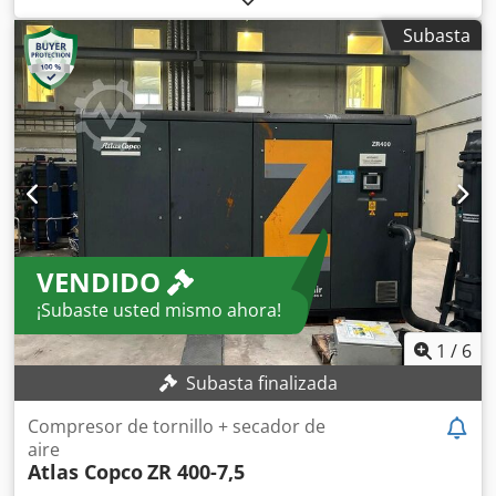
industrial tools, equipment and processes. Dcodpfx
Subasta
Aownxziomuok
VENDIDO
¡Subaste usted mismo ahora!
1
/
6
Subasta finalizada
Compresor de tornillo + secador de
aire
Atlas Copco
ZR 400-7,5