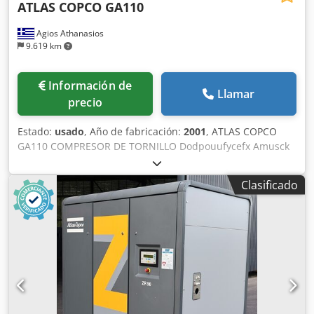
ATLAS COPCO GA110
Agios Athanasios
9.619 km
Información de
Llamar
precio
Estado:
usado
, Año de fabricación:
2001
, ATLAS COPCO
GA110 COMPRESOR DE TORNILLO Dodpouufycefx Amusck
Clasificado