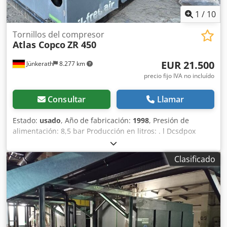
1
/
10
Tornillos del compresor
Atlas Copco
ZR 450
EUR 21.500
Jünkerath
8.277 km
precio fijo IVA no incluído
Consultar
Llamar
Estado:
usado
, Año de fabricación:
1998
, Presión de
alimentación: 8,5 bar Producción en litros: . l Dcsdpox
Edwusfx Amuek Potencia total requerida: 454 kW Cuatro
unidades en el paquete Vulcast Cargamos nosotros Buen
Clasificado
estado Año de fabricación: 2013 Peso aprox. 8 t por unidad
3 unidades zr 450 1 unidad zh 500 Todas vendidas como
un paquete