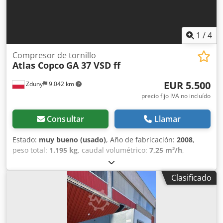
1
/
4
Compresor de tornillo
Atlas Copco
GA 37 VSD ff
EUR 5.500
Zduny
9.042 km
precio fijo IVA no incluído
Consultar
Llamar
Estado:
muy bueno (usado)
, Año de fabricación:
2008
,
peso total:
1.195 kg
, caudal volumétrico:
7,25 m³/h
,
presión de funcionamiento:
13 bar
, tensión de entrada:
400 V
, Compresor de tornillo ATLAS COPCO GA 37 VSD ff
Clasificado
Velocidad variable, (inverter) Con secador frigorífico Motor
de 37 kw Caudal 7,25 m3/min Presión 13 bar Dwodet Hdh
Njpfx Afhja Kilometraje 13200 Mtg Compresor en pleno
funcionamiento