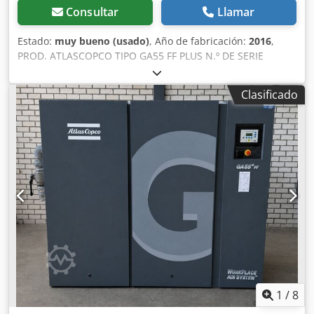
Consultar
Llamar
Estado:
muy bueno (usado)
, Año de fabricación:
2016
,
PROD. ATLASCOPCO TIPO GA55 FF PLUS N.º DE SERIE
API623768 AÑO 2016 POTENCIA (kW) 55 Djdpfx
Afozmhtcohowa CAUDAL (m³/min) 10,44 PRESIÓN (bar) 8,25
Clasificado
HORAS (FUNCIONAMIENTO/TOTAL) VARIADOR DE
FRECUENCIA no DESHUMIDIFICADOR INTEGRADO sí, R410a,
1,05 kg INTERCAMBIADOR no REFRIGERACIÓN (AIRE/AGUA)
aire EN EL DEPÓSITO no DOCUMENTACIÓN no
CONEXIONES 2 NUEVO/USADO USADO
1
/
8