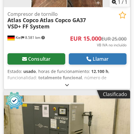
1
/
1
Compresor de tornillo
Atlas Copco
Atlas Copco GA37
VSD+ FF System
EUR 15.000
Kiel
8.581 km
EUR 25.000
VB IVA no incluído
Consultar
Llamar
Estado:
usado
, horas de funcionamiento:
12.100 h
,
Funcionalidad:
totalmente funcional
, número de
máquina/vehículo:
010460
, Ofrecemos a la venta un
potente compresor industrial de la marca Atlas Copco. El
Clasificado
equipo es de segunda mano, ha sido mantenido
periódicamente por personal especializado y está listo
para su uso inmediato. Dedpfxjzdqz Dj Afhjwa Datos
técnicos: Tipo: GA37 VSD+ FF (tecnología VSD+ para la
máxima eficiencia energética) Horas de funcionamiento:
12.100 horas Estado: De segunda mano, en muy buen