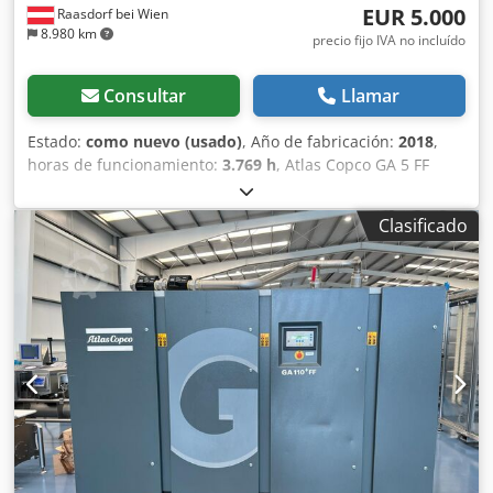
EUR 5.000
Raasdorf bei Wien
8.980 km
precio fijo IVA no incluído
Consultar
Llamar
Estado:
como nuevo (usado)
, Año de fabricación:
2018
,
horas de funcionamiento:
3.769 h
, Atlas Copco GA 5 FF
Compresor de tornillo incl. secador frigorífico integrado.
Motor y rendimiento: • Potencia nominal del motor
Clasificado
principal: 5,5 kW (7,5 CV) • Eficiencia del motor:
Normalmente IE3 (grado de protección IP55) • Voltaje /
Frecuencia: 400 V / 50 Hz (3 fases) • Tipo de arranque:
Estrella-triángulo Presión y caudal: 7,5 bar 15,0 l/s (900
l/min) ~54,0 m³/h 8,5 bar 13,2 l/s (792 l/min) ~47,5 m³/h 10
bar 12,5 l/s (750 l/min) ~45,0 m³/h 13 bar 8,4 l/s (504 l/min)
~30,2 m³/h Capacidad del depósito 270 l Secador frigorífico
integrado: • Punto de rocío a presión: +3 °C • Consumo
eléctrico adicional: aprox. 0,22 kW • Separador de
condensado: electrónico, sin pérdidas Nivel sonoro y
entorno: • Nivel de presión sonora: 60 a 63 dB(A) (muy
silencioso gracias a la encapsulación total, apto para