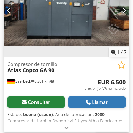
1
/
7
Compresor de tornillo
Atlas Copco
GA 90
EUR 6.500
Saerbeck
8.381 km
precio fijo IVA no incluído
Consultar
Llamar
Estado:
bueno (usado)
, Año de fabricación:
2000
,
Compresor de tornillo Dwodpfsvi E Uyex Afhja Fabricante:
Atlas Copco Tipo: GA 90 Año de construcción: 2000