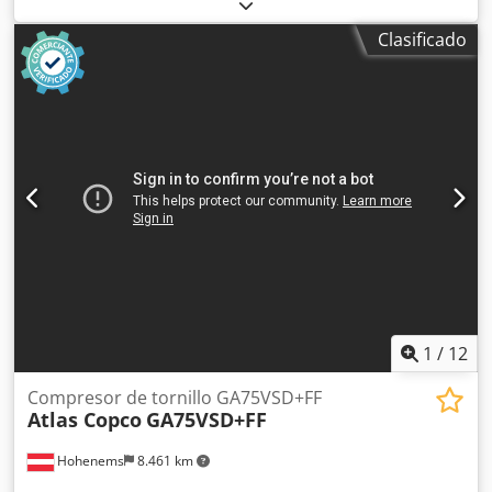
Equipamiento:
placa de características disponible,
secador frigorífico
, Atlas Copco, compresor aire, modelo :
Clasificado
GA90VSDFF, de tornillo lubricado con variador frecuencia,
variador de velocidad(VSD), con secador, presion:12,7 bar
Caudal aire:293,1 L/S, motor:3508 r/min, año 2016, peso:
1654 Kgs Dodpfeyxpz Usx Afhowa Envios a toda Europa no
incluido, Iva no incluido. Referencia: 1167
1
/
12
Compresor de tornillo GA75VSD+FF
Atlas Copco
GA75VSD+FF
Hohenems
8.461 km