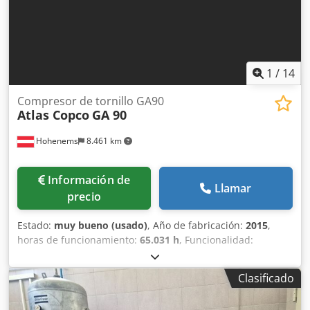
1
/
14
Compresor de tornillo GA90
Atlas Copco
GA 90
Hohenems
8.461 km
Información de
Llamar
precio
Estado:
muy bueno (usado)
, Año de fabricación:
2015
,
horas de funcionamiento:
65.031 h
, Funcionalidad:
totalmente funcional
, Compresor de tornillo Atlas Copco
GA90 90 kW 7,5 bar 16,87 m3/min Año de fabricación: 2015
Clasificado
Horas de funcionamiento: 65.031 Dodpfx Ajy A Nwkjfhowa