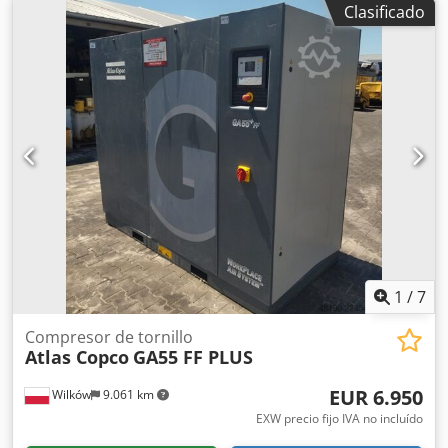
Clasificado
funciona, problema: el variador de frecuencia no se
comunica con el software -Caudal: 3,2-6,9 m³/min -
Potencia del motor: 18-24 kW -Construcción: encapsulado -
Presión máxima: 12,75 bares -Horas de funcionamiento:
108252 h -Horas de carga: 30754 h -Año de fabricación:
2003 -Dimensiones: 1850/850/H1900 mm Dedpfxshabk Dj
Afhewa -Peso: 592 kg
1
/
7
Compresor de tornillo
Atlas Copco
GA55 FF PLUS
EUR 6.950
Wilków
9.061 km
EXW precio fijo IVA no incluído