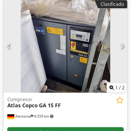
Potencia: 94 kW Presión máx.: 10 bar Velocidad: 1.487 rpm
Clasificado
1
/
2
Compresor
Atlas Copco
GA 15 FF
Alemania
8.559 km