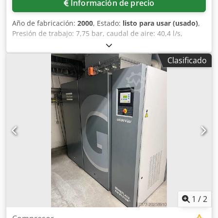
Información de precio
Año de fabricación:
2000
, Estado:
listo para usar (usado)
,
Presión de trabajo: 7,75 bar, caudal de aire: 40,4 l/s,
potencia: 15 kW, velocidad: 3000 rpm, peso de la máquina:
aprox. 450 kilos. Es posible realizar una inspección in situ.
Clasificado
Dwjdpfx Aewfg Hhjfhea
1
/
2