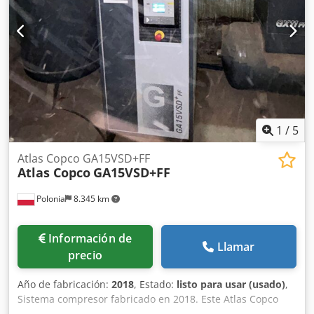
1
/
5
Atlas Copco GA15VSD+FF
Atlas Copco
GA15VSD+FF
Polonia
8.345 km
Información de
Llamar
precio
Año de fabricación:
2018
, Estado:
listo para usar (usado)
,
Sistema compresor fabricado en 2018. Este Atlas Copco
GA15VSD+FF cuenta con una potencia de motor de 15 kW y