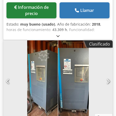
Información de
Llamar
precio
Estado:
muy bueno (usado)
, Año de fabricación:
2018
,
horas de funcionamiento:
43.309 h
, Funcionalidad:
totalmente funcional
, Compresor de tornillo Atlas Copco
GA75VSD+FF Dwodozp Urwspfx Afhoa Inversor y secador
Clasificado
integrados 75 kW 12,75 bar 15,50 m³/min Año de
fabricación: 2018 Horas de funcionamiento: 43.309