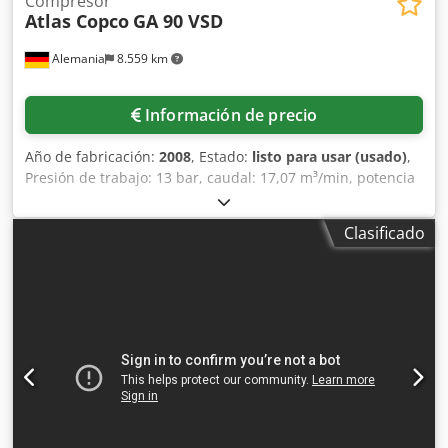
Compresor
Atlas Copco
GA 90 VSD
Alemania
8.559 km
Información de precio
Año de fabricación:
2008
, Estado:
listo para usar (usado)
,
Presión de trabajo: 13 bar, caudal: 17,07 m³/min, potencia
del motor: 90 kW, velocidad del motor: 3480 rpm, peso:
aprox. 1750 kg. El convertidor de frecuencia de la máquina
Clasificado
está defectuoso. Es posible realizar una inspección in situ.
Dwsdsxmkc Tjpfx Afhoa