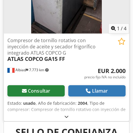
motor: 55 kW / 75 CV Capacidad: 10,62 m³/min Presión de
trabajo: 7,3 bares Velocidad del motor: 2.978 rpm Peso:
aprox. 1.580 kg Horas de funcionamiento: 17.473 / 4.022
Equipado con secador de aire integrado Revisado y listo
para su uso Este compresor es adecuado para aplicaciones
1
/
4
industriales que requieren un suministro de aire
comprimido fiable. Opcionalmente, se puede suministrar
Compresor de tornillo rotativo con
con un depósito de aire comprimido nuevo o usado.
inyección de aceite y secador frigorífico
integrado ATLAS COPCO G
ATLAS COPCO
GA15 FF
EUR 2.000
Albias
7.773 km
precio fijo IVA no incluído
Consultar
Llamar
Estado:
usado
, Año de fabricación:
2004
, Tipo de
compresor: Compresor de tornillo rotativo con inyección de
aceite y secador frigorífico integrado Potencia del motor:
15 kW (20 HP) Alimentación: 380 V / 50 Hz Presión de
funcionamiento: 7,5 bar Caudal de aire libre (FAD): 798
SELLO DE CONFIANZA