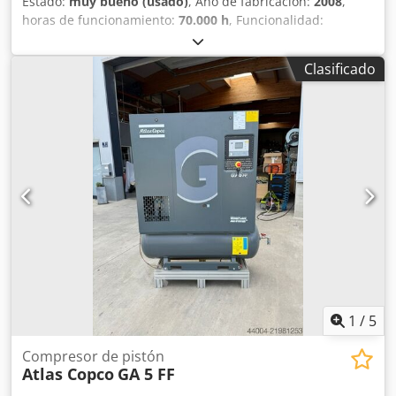
Estado:
muy bueno (usado)
, Año de fabricación:
2008
,
horas de funcionamiento:
70.000 h
, Funcionalidad:
totalmente funcional
, número de máquina/vehículo:
API161729
, longitud total:
976 mm
, ancho total:
595 mm
,
Clasificado
altura total:
1.212 mm
, capacidad del depósito de
combustible:
500 l
, presión de funcionamiento:
10 bar
,
presión (mín.):
13 bar
, nivel de ruido:
67 dB
, tipo de
refrigeración:
aire
, Equipamiento:
documentación /
manual, secador frigorífico
, A la venta compresor de
tornillo ATLAS COPCO GA 11 VSD FF - Tipo: GA 11 VSD FF -
Año: 2008 - Nº de serie: API161729 - Potencia: 11 kW
Dwjdpfey Ud Ibjx Afhoa Se vende compresor de tornillo en
buen estado, con filtro de aire y calderín de expansión de
500 litros. Rango de trabajo entre 3 y 13 bar. El equipo está
completamente operativo. La máquina está conectada a la
red y lista para ser probada.
1
/
5
Compresor de pistón
Atlas Copco
GA 5 FF