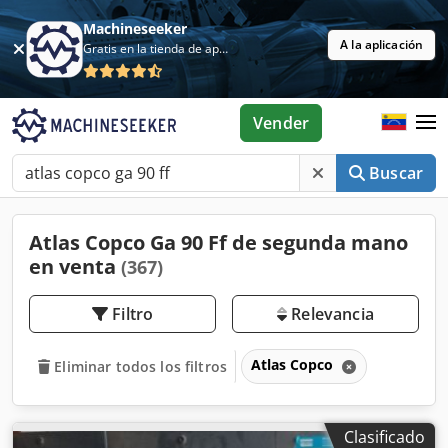
Machineseeker
A la aplicación
Gratis en la tienda de aplicaciones
Vender
Buscar
Atlas Copco Ga 90 Ff de segunda mano
en venta
(367)
Filtro
Relevancia
Atlas Copco
Eliminar todos los filtros
Clasificado