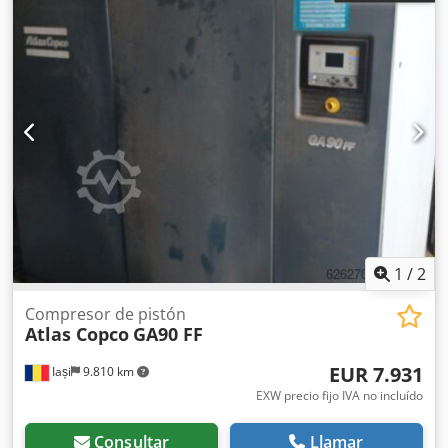
1
/
2
Compresor de pistón
Atlas Copco
GA90 FF
EUR 7.931
Iași
9.810 km
EXW precio fijo IVA no incluído
Consultar
Llamar