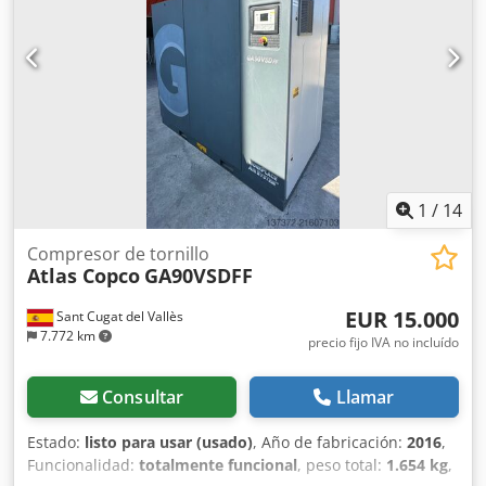
1
/
14
Compresor de tornillo
Atlas Copco
GA90VSDFF
EUR 15.000
Sant Cugat del Vallès
7.772 km
precio fijo IVA no incluído
Consultar
Llamar
Estado:
listo para usar (usado)
, Año de fabricación:
2016
,
Funcionalidad:
totalmente funcional
, peso total:
1.654 kg
,