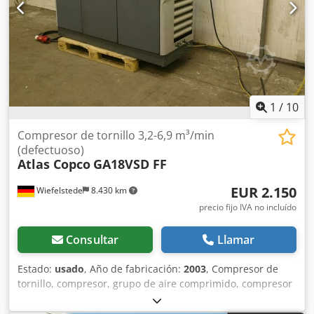
estado y listo para su uso inmediato. El compresor puede
ser inspeccionado y probado en nuestras instalaciones en
Kiel, previa cita.
1
/
10
Compresor de tornillo 3,2-6,9 m³/min
(defectuoso)
Atlas Copco
GA18VSD FF
EUR 2.150
Wiefelstede
8.430 km
precio fijo IVA no incluído
Consultar
Llamar
Estado:
usado
, Año de fabricación:
2003
, Compresor de
tornillo, compresor, grupo de aire comprimido, compresor
de aire comprimido estacionario -Entrega en el estado
actual, tal como se ha inspeccionado -Defectuoso, no