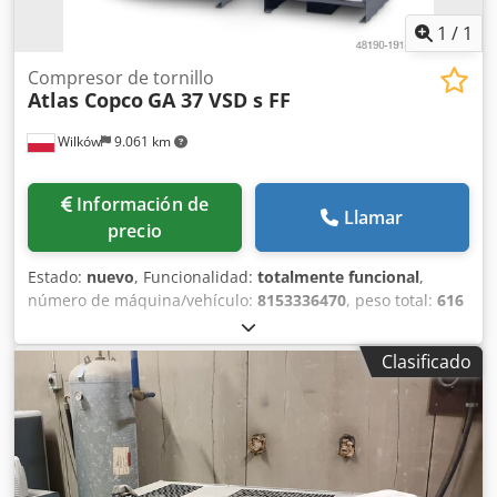
1
/
1
Compresor de tornillo
Atlas Copco
GA 37 VSD s FF
Wilków
9.061 km
Información de
Llamar
precio
Estado:
nuevo
, Funcionalidad:
totalmente funcional
,
número de máquina/vehículo:
8153336470
, peso total:
616
kg
, caudal volumétrico:
399 m³/h
, presión (mín.):
4 bar
,
presión (máx.):
13 bar
, nivel de ruido:
67 dB
, tipo de
Clasificado
refrigeración:
aire
, Equipamiento:
documentación /
manual, placa de características disponible, secador
frigorífico
, Somos una empresa especializada en la
industria del aire comprimido con más de 20 años de
experiencia. Nuestro servicio profesional y la alta calidad
de nuestros productos, de probada eficacia en el mercado,