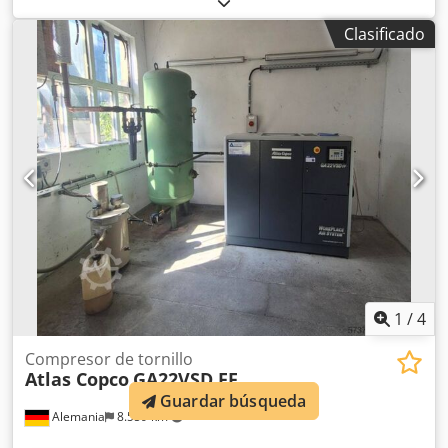
funciona a una presión de 12,75 bar. Incluye un depósito
Clasificado
de 1.000 litros, lo que lo hace adecuado para diversas
aplicaciones. Si busca obtener un suministro de aire
comprimido de alta calidad, considere la máquina Atlas
Copco GA15VSD+FF que tenemos a la venta. Póngase en
contacto con nosotros para obtener más detalles. •
Potencia del motor: 15 kW Djdpszdi Snjfx Afhowa • Presión:
12,75 bar Equipamiento adicional • Depósito de 1.000 litros
incluido
1
/
4
Compresor de tornillo
Atlas Copco
GA22VSD FF
Guardar búsqueda
Alemania
8.559 km