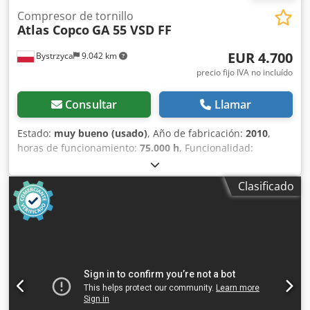
Compresor de tornillo
Atlas Copco
GA 55 VSD FF
EUR 4.700
Bystrzyca
9.042 km
precio fijo IVA no incluído
Consultar
Llamar
Estado:
muy bueno (usado)
, Año de fabricación:
2010
,
horas de funcionamiento:
75.000 h
, Funcionalidad:
totalmente funcional
, Compresor de 55 kW con secador
incorporado y variador de frecuencia. Estado muy bueno.
Clasificado
Tras mantenimiento. Garantía de 3 meses. Djdpev
Rmmmofx Afhjwa