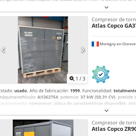
Compresor de torni
Atlas Copco
GA3
Montigny-en-Ostreve
1
/
3
Estado:
usado
, Año de fabricación:
1999
, Funcionalidad:
totalmente
máquina/vehículo:
AII362754
, potencia:
37 kW (50,31 CV)
, presión
Equipamiento:
compresor, placa de características disponible, s
compresor lubricado Atlas Copco GA37 es una máquina potente y fi
rendimiento óptimo en diversos entornos industriales. Este model
Compresor de torni
de 37 kW, es capaz de funcionar a una presión de 7,5 bares, lo que
Atlas Copco
ZR9
requieren una presión constante y eficiencia energética. Dedpozpxn
líder en la industria de soluciones de aire comprimido, el GA37 es 