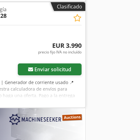
Clasificado
gía
 28
EUR 3.990
precio fijo IVA no incluído
Enviar solicitud
8 | Generador de corriente usado 📍
uestra calculadora de envíos para
o haga una oferta. Pago a la entrega
peccionado por un experto
os ℹ️ 0 problemas ⚠️ Dcodpfx Aijy
A 230V/400V. Fusibles de 40A y 16A. Se
 de horas de funcionamiento
 ¿Desea ver la inspección completa,
” se utiliza habitualmente para buscar