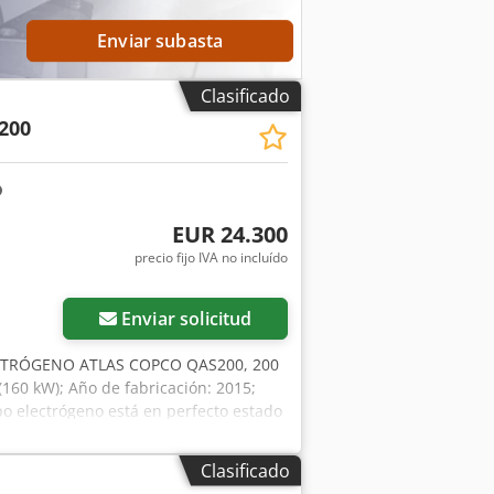
destacan: ✔ Inspección exhaustiva por
ión de dinero ✔ Opciones de pago
Enviar subasta
emos herramientas y recursos útiles
 accesibles en nuestra plataforma.
Clasificado
200
EUR 24.300
precio fijo IVA no incluído
Enviar solicitud
CTRÓGENO ATLAS COPCO QAS200, 200
(160 kW); Año de fabricación: 2015;
 electrógeno está en perfecto estado
PLN Enlace al vídeo a continuación.
Clasificado