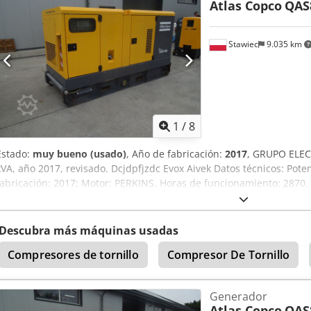
Atlas Copco
QAS
Stawiec
9.035 km
1
/
8
Estado:
muy bueno (usado)
, Año de fabricación:
2017
, GRUPO ELE
kVA, año 2017, revisado. Dcjdpfjzdc Evox Aivek Datos técnicos: Poten
fabricación: 2017; Motor: PERKINS. Horas de funcionamiento: 2870. E
estado de funcionamiento. Precio neto: 59 500 PLN. Precio bruto: 7
Descubra más máquinas usadas
Compresores de tornillo
Compresor De Tornillo
Generador
Atlas Copco
QAS