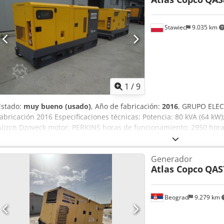
Stawiec
9.035 km
1
/
9
Estado:
muy bueno (usado)
, Año de fabricación:
2016
, GRUPO ELE
fabricación 2016 Especificaciones técnicas: Potencia: 80 kVA (64 kW);
Aijzcn Dzoveck motor: PERKINS horas de funcionamiento: 2950 horas 
perfecto estado de funcionamiento. Precio neto: 59.500 PLN Precio 
Generador
Atlas Copco
QAS
Beograd
9.279 km