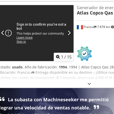
Generador de ener
Atlas Copco
Qas
Francia
7.878 km
1
/
15
Estado:
usado
, Año de fabricación:
1994
, 1994 | Atlas Copco Qas 2
Ubicación: Francia 🚛 Entrega disponible en su destino – ¡Utilice n
estimar los costes de transporte! 💰 Cómprelo ahora por 4.000 EUR 
disponible por una tarifa asequible (sujeto a aprobación)* 👷‍♂️ Ins
independiente 23 puntos de inspección, 18 aprobados ✅ 2 imperfect
Rukfovok 📌 Comentario del inspector: Generador de 30 kVA, 77A/44
La subasta con Machineseeker me permitió
ha añadido improvisadamente una toma adicional de 32A. Número
desconocido. Funciona correctamente. Año de fabricación: 1994. 📄
lograr una velocidad de ventas notable.
fotos adicionales o un vídeo? Consejo: la referencia “39926 Equippo