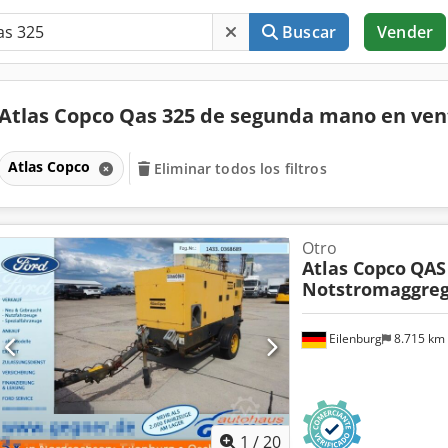
Buscar
Vender
Atlas Copco Qas 325 de segunda mano en ve
Atlas Copco
Eliminar todos los filtros
Otro
Atlas Copco
QAS
Notstromaggreg
Eilenburg
8.715 km
1
/
20