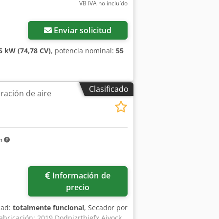
VB IVA no incluído
Enviar solicitud
5 kW (74,78 CV)
, potencia nominal:
55
Clasificado
ración de aire
km
Información de
precio
dad:
totalmente funcional
, Secador por
abricación: 2019 Dodpjzrtbiefx Aivock