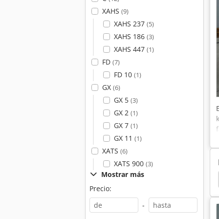
XAHS
(9)
XAHS 237
(5)
XAHS 186
(3)
XAHS 447
(1)
FD
(7)
FD 10
(1)
GX
(6)
GX 5
(3)
GX 2
(1)
GX 7
(1)
GX 11
(1)
XATS
(6)
XATS 900
(3)
Mostrar más
Cummins
Fg Wilson Generadores
Cat 938 G
Precio:
-