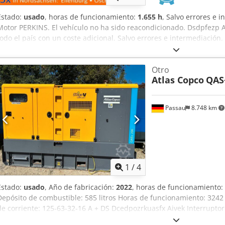
Estado:
usado
, horas de funcionamiento:
1.655 h
, Salvo errores e 
Motor PERKINS. El vehículo no ha sido reacondicionado. Dsdpfezp A
todo el país con un coste adicional. Salvo errores e intermediació
como parte del pago. Posibilidad de financiación/leasing, incluso s
¡Estaremos encantados de asesorarle!
Otro
Atlas Copco
QAS
Passau
8.748 km
1
/
4
Estado:
usado
, Año de fabricación:
2022
, horas de funcionamiento:
Depósito de combustible: 585 litros Horas de funcionamiento: 3242
de corriente: 125-63-32-16 A + DS Dcedpozrkuasfx Aivek Interruptor 