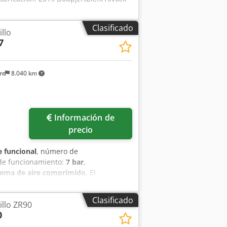
Clasificado
llo
7
nt
8.040 km
Información de
precio
 funcional
, número de
 de funcionamiento:
7 bar
,
istema de aire comprimido
, El
able, diseñada para ofrecer un
o de segunda mano, con una potencia
Clasificado
llo ZR90
 lo hace ideal para aplicaciones que
0
vsfx Aivock Fabricado por Atlas Copco,
conocido por su durabilidad y su