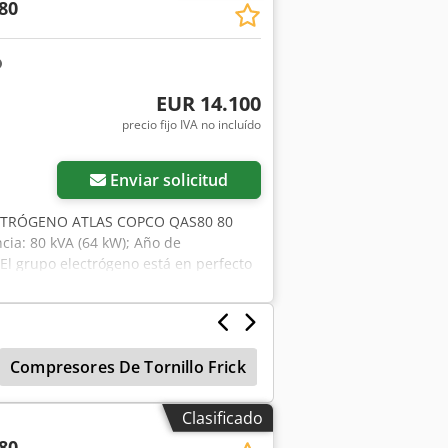
80
EUR 14.100
precio fijo IVA no incluído
Enviar solicitud
CTRÓGENO ATLAS COPCO QAS80 80
cia: 80 kVA (64 kW); Año de
l grupo electrógeno está en perfecto
3 185 PLN.
Compresores De Tornillo Frick
Compresores De Torn
Clasificado
80