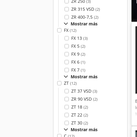
ZR 250
(3)
ZR 315 VSD
(2)
ZR 400-7,5
(2)
Mostrar más
FX
(12)
FX 13
(3)
FX 5
(2)
FX 9
(2)
FX 6
(1)
FX 7
(1)
Mostrar más
ZT
(12)
ZT 37 VSD
(3)
ZR 90 VSD
(2)
ZT 18
(2)
ZT 22
(2)
ZT 30
(2)
Mostrar más
C
(12)