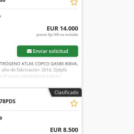
EUR 14.000
precio fijo IVA no incluído
Enviar solicitud
CTRÓGENO ATLAS COPCO QAS80 80kVA,
 año de fabricación: 2016; Djdpfx
El grupo electrógeno está en
bruto: 73.185 PLN
Clasificado
78PDS
EUR 8.500