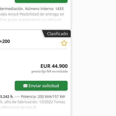
intermediación. Número interno: 1433.
vkjx Aivsck Posibilidad de entrega en
n. Con gusto aceptaremos su vehículo
in entrada. ¿Tiene alguna pregunta?
Clasificado
+200
EUR 44.900
precio fijo IVA no incluído
Enviar solicitud
3.242 h
, ---- Potencia: 200 kVA/157 kW
 h, año de fabricación: 12/2022 Tomas
diferencial de tipo B