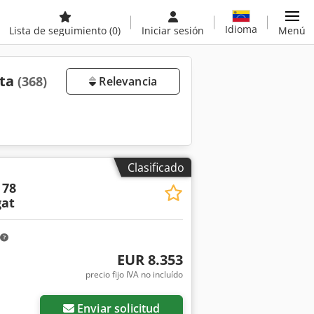
Idioma
Lista de seguimiento
(0)
Iniciar sesión
Menú
nta
(368)
Relevancia
Clasificado
 78
at
EUR 8.353
precio fijo IVA no incluído
Enviar solicitud