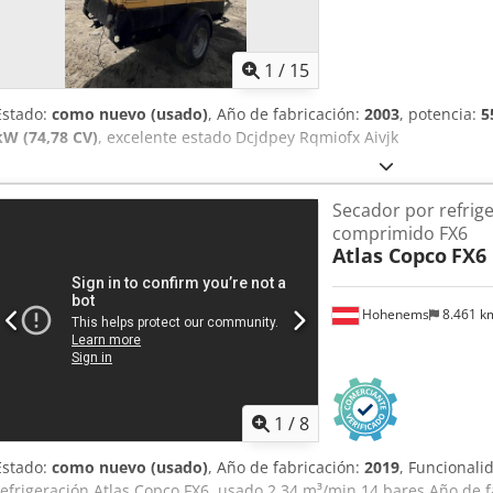
1
/
15
Estado:
como nuevo (usado)
, Año de fabricación:
2003
, potencia:
5
kW (74,78 CV)
, excelente estado Dcjdpey Rqmiofx Aivjk
Secador por refrige
comprimido FX6
Atlas Copco
FX6
Hohenems
8.461 
1
/
8
Estado:
como nuevo (usado)
, Año de fabricación:
2019
, Funcionali
refrigeración Atlas Copco FX6, usado 2,34 m³/min 14 bares Año de f