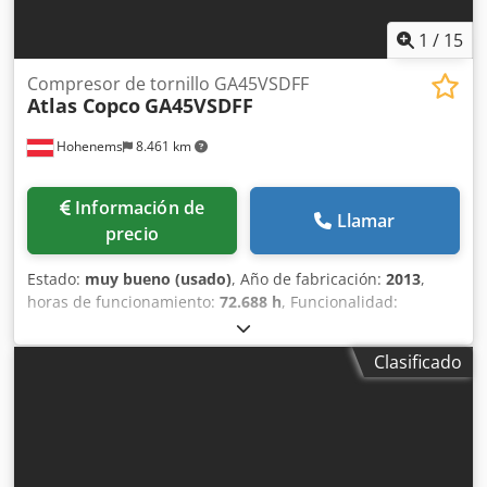
1
/
15
Compresor de tornillo GA45VSDFF
Atlas Copco
GA45VSDFF
Hohenems
8.461 km
Información de
Llamar
precio
Estado:
muy bueno (usado)
, Año de fabricación:
2013
,
horas de funcionamiento:
72.688 h
, Funcionalidad:
totalmente funcional
, Compresor de tornillo Atlas Copco
GA45VSDFF Inversor y secador integrados. 45 kW
Clasificado
Dsdpfxoznlx Ss Afteck 12,75 bar 8,67 m³/min Año de
fabricación: 2013 Horas de funcionamiento: 72.688 h