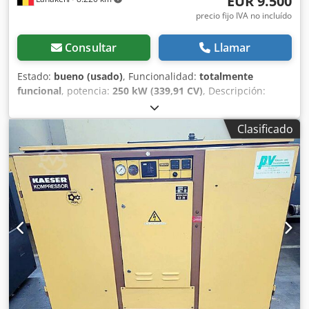
EUR 9.500
precio fijo IVA no incluído
Consultar
Llamar
Estado:
bueno (usado)
, Funcionalidad:
totalmente
funcional
, potencia:
250 kW (339,91 CV)
, Descripción:
Compresor de tornillo ZR 4-52 con secador de tambor
Características: Capacidad 8,00 bar Dsdpfx Aovyrlasftock
Clasificado
Potencia 250 kW Tensión 500 V Caudal de aire l/min 634
Horas de funcionamiento en la última revisión: 50307