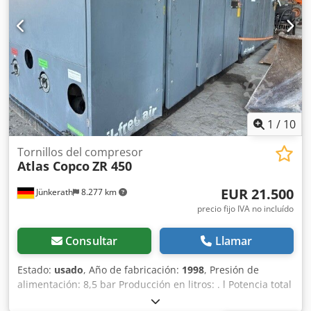
1
/
10
Tornillos del compresor
Atlas Copco
ZR 450
EUR 21.500
Jünkerath
8.277 km
precio fijo IVA no incluído
Consultar
Llamar
Estado:
usado
, Año de fabricación:
1998
, Presión de
alimentación: 8,5 bar Producción en litros: . l Potencia total
requerida: 454 kW Dcedsx Edwuepfx Aftek Cuatro