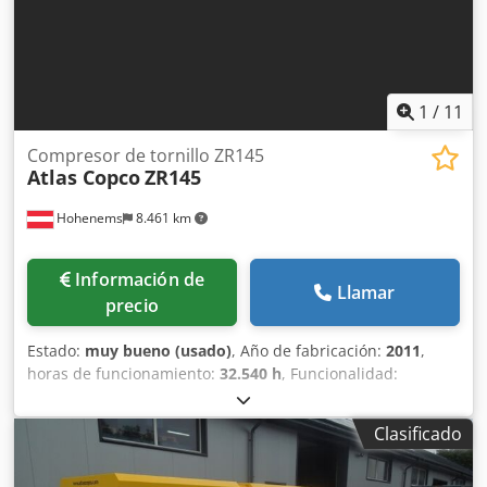
1
/
11
Compresor de tornillo ZR145
Atlas Copco
ZR145
Hohenems
8.461 km
Información de
Llamar
precio
Estado:
muy bueno (usado)
, Año de fabricación:
2011
,
horas de funcionamiento:
32.540 h
, Funcionalidad:
totalmente funcional
, Compresor de tornillo exento de
aceite 145 kW 8,60 bar 21,70 m3/min Dcsdjy Hr Ndopfx
Clasificado
Aftek Año de fabricación: 2011 Horas de funcionamiento:
32.540