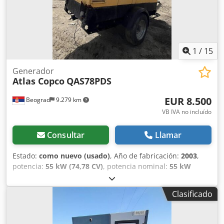
1
/
15
Generador
Atlas Copco
QAS78PDS
EUR 8.500
Beograd
9.279 km
VB IVA no incluído
Consultar
Llamar
Estado:
como nuevo (usado)
, Año de fabricación:
2003
,
potencia:
55 kW (74,78 CV)
, potencia nominal:
55 kW
(74,78 CV)
, excelente estado Djdey Rqmiepfx Afteck
Clasificado