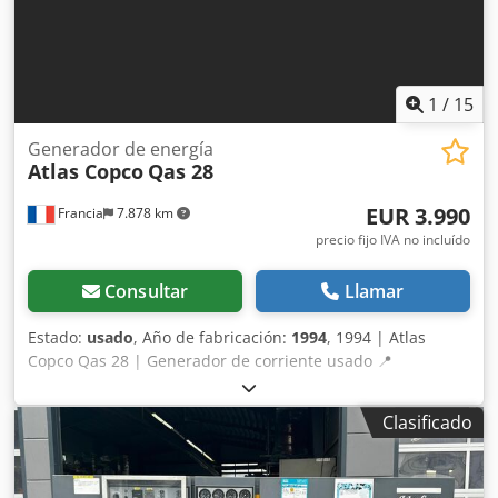
1
/
15
Generador de energía
Atlas Copco
Qas 28
EUR 3.990
Francia
7.878 km
precio fijo IVA no incluído
Consultar
Llamar
Estado:
usado
, Año de fabricación:
1994
, 1994 | Atlas
Copco Qas 28 | Generador de corriente usado 📍
Ubicación: Francia 🚛 Entrega disponible en su destino –
¡Utilice nuestra calculadora de envíos para estimar los
Clasificado
costes de transporte! 💰 Cómprelo ahora por 4.000 EUR o
haga una oferta. Pago a la entrega disponible por una
tarifa asequible (sujeto a aprobación)* 👷‍♂️ Inspeccionado