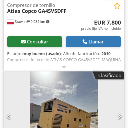
Compresor de tornillo
Atlas Copco
GA45VSDFF
EUR 7.800
Stawiec
9.035 km
precio fijo IVA no incluído
Consultar
Llamar
Estado:
muy bueno (usado)
, Año de fabricación:
2010
,
Compresor de tornillo ATLAS COPCO GA45VSDFF, MÁQUINA
REFRIGERADA POR AGUA con inversor y secador, tras
revisión Datos técnicos: Caudal: 8,67 m3/min; motor de 45
Clasificado
KW; presión máx.: 12,75 bar; año: 2010 horas: 9714 h!!!
33.500 EUR netos 41.205 EUR brutos Dcedpfx Ajyt Hzgsftek
Compresor completamente operativo, listo para trabajar,
con garantía. Se ofrece servicio técnico.