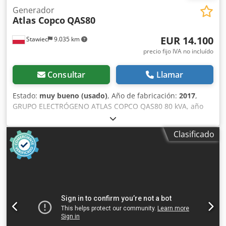
Generador
Atlas Copco
QAS80
EUR 14.100
Stawiec
9.035 km
precio fijo IVA no incluído
Consultar
Llamar
Estado:
muy bueno (usado)
, Año de fabricación:
2017
,
GRUPO ELECTRÓGENO ATLAS COPCO QAS80 80 kVA, año
2017, revisado. Datos técnicos: Dodozdc Evjpfx Aftsck
Potencia: 80 kVA (64 kW); Año de fabricación: 2017; Motor:
Clasificado
PERKINS. Horas de funcionamiento: 2870. El grupo
electrógeno está en perfecto estado de funcionamiento.
Precio neto: 59 500 PLN. Precio bruto: 73 185 PLN.