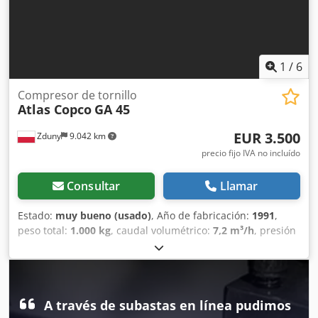
1
/
6
Compresor de tornillo
Atlas Copco
GA 45
EUR 3.500
Zduny
9.042 km
precio fijo IVA no incluído
Consultar
Llamar
Estado:
muy bueno (usado)
, Año de fabricación:
1991
,
peso total:
1.000 kg
, caudal volumétrico:
7,2 m³/h
, presión
de funcionamiento:
75 bar
, tensión de entrada:
400 V
,
Compresor de tornillo ATLAS COPCO GA 45 Con secador
por refrigeración. Motor de 45 kW. Caudal de 7,20 m³/min.
Dcodpfx Afjukvvaotok Presión de 7,5 bares. El compresor
A través de subastas en línea pudimos
está en perfecto estado de funcionamiento.