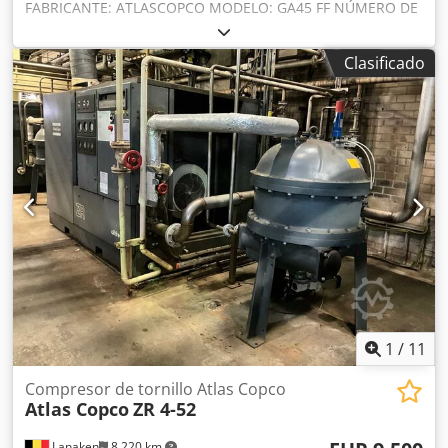
FABRICANTE: ATLASCOPCO MODELO: GA45 FF NÚMERO DE
SERIE: API578676 AÑO: 2017 POTENCIA (kW): 45 CAUDAL
(m3/min): 6,99 PRESIÓN (bar): 9,75 HORAS (CARGA/TOTAL):
Clasificado
11749/19151 VARIADOR DE FRECUENCIA: no SECADOR
INTEGRADO: sí, R410a 0,97 kg INTERCAMBIADOR: sí
Dcedpfx Afey H Szgjtsk REFRIGERADO (AIRE/AGUA): aire
SOBRE DEPÓSITO: no CONEXIÓN: 11/2
1
/
11
Compresor de tornillo Atlas Copco
Atlas Copco
ZR 4-52
Lanaken
8.220 km