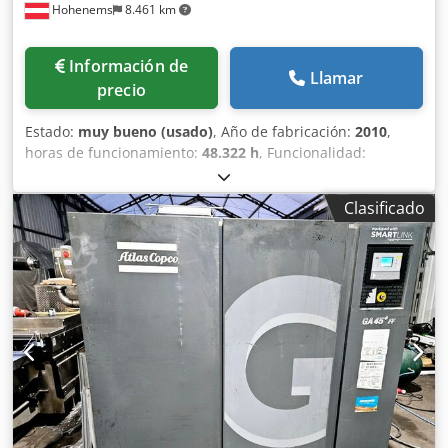
Hohenems
8.461 km
Información de
Llamar
precio
Estado:
muy bueno (usado)
, Año de fabricación:
2010
,
horas de funcionamiento:
48.322 h
, Funcionalidad:
totalmente funcional
, Compresor de tornillo Atlas Copco
GA45VSD Convertidor de frecuencia integrado 45 kW 13
Clasificado
bar Djdpfx Ajypm D Hsftock 8,60 m3/min Año de
fabricación: 2010 Horas de funcionamiento: 48.322