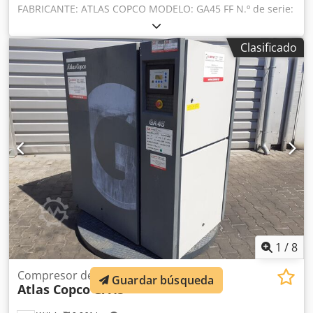
FABRICANTE: ATLAS COPCO MODELO: GA45 FF N.º de serie:
API591201 Año: 2006 Potencia (kW): 45 Caudal (m3/min):
7,28 Presión (bar): 7,8 Djdjy Aux Topfx Afteck Horas
Clasificado
(carga/total): 8054/20214 Variador de frecuencia: no
Secador integrado: sí Intercambiador de calor: no
Refrigeración (aire/agua): aire Montado en depósito: no
Conexión: 2'
1
/
8
Compresor de tornillo S005138
Guardar búsqueda
Atlas Copco
GA45