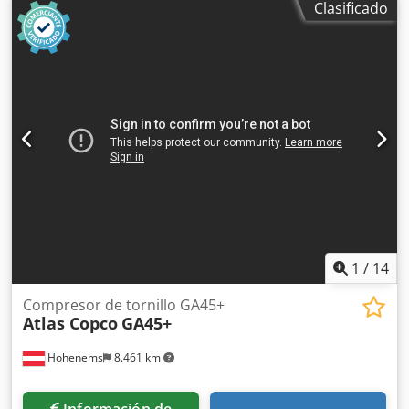
Clasificado
2015; Motor: VOLVO PENTA; Horas de funcionamiento:
3705 horas. El grupo electrógeno está en perfecto estado
de funcionamiento. Precio neto: 105.000 PLN Precio bruto:
129.150 PLN Enlace al vídeo a continuación.
1
/
14
Compresor de tornillo GA45+
Atlas Copco
GA45+
Hohenems
8.461 km