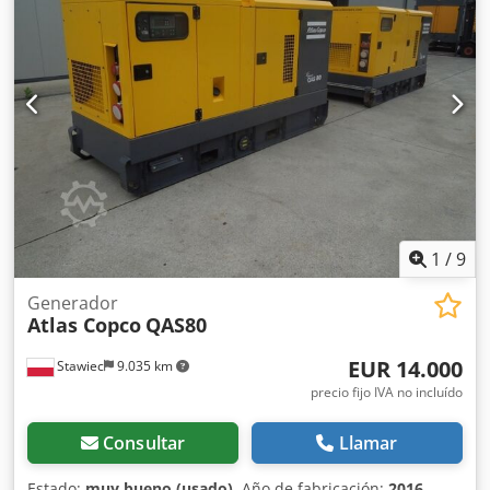
1
/
9
Generador
Atlas Copco
QAS80
EUR 14.000
Stawiec
9.035 km
precio fijo IVA no incluído
Consultar
Llamar
Estado:
muy bueno (usado)
, Año de fabricación:
2016
,