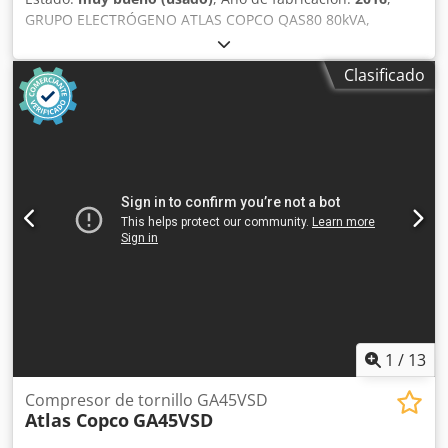
GRUPO ELECTRÓGENO ATLAS COPCO QAS80 80kVA,
fabricación 2016 Especificaciones técnicas: Potencia: 80
kVA (64 kW); Dodpfx Afozcn Dzeteck año de fabricación:
Clasificado
2016; motor: PERKINS horas de funcionamiento: 2950
horas El grupo electrógeno está en perfecto estado de
funcionamiento. Precio neto: 59.500 PLN Precio bruto:
73.185 PLN
1
/
13
Compresor de tornillo GA45VSD
Atlas Copco
GA45VSD