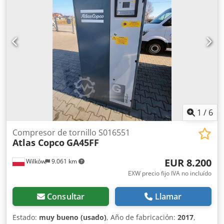
1
/
6
Compresor de tornillo S016551
Atlas Copco
GA45FF
EUR 8.200
Wilków
9.061 km
EXW precio fijo IVA no incluído
Consultar
Llamar
Estado:
muy bueno (usado)
, Año de fabricación:
2017
,