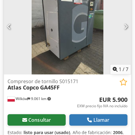
para recogida de aceite: 2x10 l, presión máxima de trabajo:
16 bar, dimensiones aproximadas (LxAxH): 1100 mm/550
mm/800 mm, peso: aprox. 40 kg. Horas de funcionamiento
de la instalación: 8656 h, horas del controlador: 42334 h.
Documentación disponible. Es posible una inspección in
situ. Dcjdpfxjxdc Uve Aftek
1
/
7
Compresor de tornillo S015171
Atlas Copco
GA45FF
EUR 5.900
Wilków
9.061 km
EXW precio fijo IVA no incluído
Consultar
Llamar
Estado:
listo para usar (usado)
, Año de fabricación:
2006
,