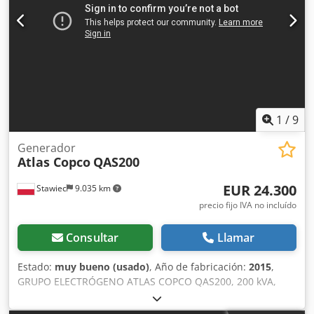
1
/
9
Generador
Atlas Copco
QAS200
EUR 24.300
Stawiec
9.035 km
precio fijo IVA no incluído
Consultar
Llamar
Estado:
muy bueno (usado)
, Año de fabricación:
2015
,
GRUPO ELECTRÓGENO ATLAS COPCO QAS200, 200 kVA,
fabricado en 2015, revisado. Dcodpfxezp H T Hj Aftsk Datos
técnicos: Potencia: 200 kVA (160 kW); Año de fabricación: