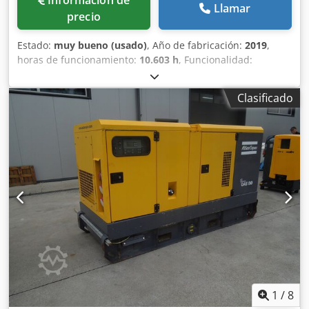
Información de
Llamar
precio
Estado:
muy bueno (usado)
, Año de fabricación:
2019
,
horas de funcionamiento:
10.603 h
, Funcionalidad:
totalmente funcional
, Compresor de tornillo Atlas Copco
GA45+ 45 kW 7,5 bar 8,90 m3/min Dcodpfxey Ru H Ts Aftok
Clasificado
Año de fabricación: 2019 Horas de funcionamiento: 10.603
1
/
8