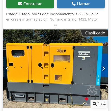
Consultar
Llamar
Estado:
usado
, horas de funcionamiento:
1.655 h
, Salvo
errores e intermediación. Número interno: 1433. Motor
PERKINS. El vehículo no ha sido reacondicionado. Dcjdpfx
Afezp Avketsk Posibilidad de entrega en todo el país con
Clasificado
un coste adicional. Salvo errores e intermediación. Con
gusto aceptaremos su vehículo como parte del pago.
Posibilidad de financiación/leasing, incluso sin entrada.
¿Tiene alguna pregunta? ¡Estaremos encantados de
asesorarle!
1
/
4