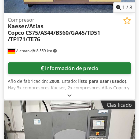
1
/
8
Compresor
Kaeser/Atlas
Copco
CS75/AS44/BS60/GA45/TD51
/TF171/TE76
Alemania
8.559 km
Información de precio
Año de fabricación:
2000
, Estado:
listo para usar (usado)
,
Hay 3x compresores Kaeser, 2x compresores Atlas Copco y
3x secadores frigoríficos Kaeser disponibles. 1) Compresor
Kaeser CS 75, año de fabricación: 1992, presión de
Clasificado
funcionamiento: 10bar, horas de funcionamiento: 38265h.
2) Compresor Kaeser AS 44, año de fabricación: 1999,
presión de servicio: 8,5bar, horas de servicio: 41564h. 3)
Compresor Kaeser BS 60, año de fabricación: 1983, presión
de servicio: 7,5bar, horas de servicio: 50674h. 4)