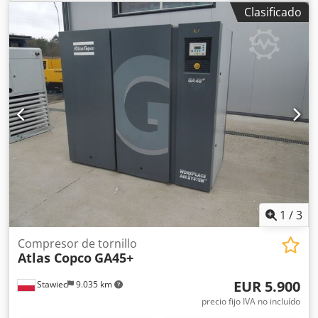
unidades en el paquete Vulcast Cargamos nosotros Buen
Clasificado
estado Año de fabricación: 2013 Peso aprox. 8 t por unidad
3 unidades zr 450 1 unidad zh 500 Todas vendidas como
un paquete
1
/
3
Compresor de tornillo
Atlas Copco
GA45+
EUR 5.900
Stawiec
9.035 km
precio fijo IVA no incluído