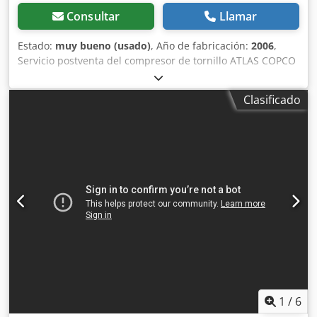
Consultar
Llamar
Estado:
muy bueno (usado)
, Año de fabricación:
2006
,
Servicio postventa del compresor de tornillo ATLAS COPCO
GA45plus Datos técnicos: capacidad: 8,56 m3/min; motor
de 45 KW,; presión máxima 7,5 bar; año;2006
Clasificado
¡¡¡kilometraje;12746h!!! 25500 neto 31365 bruto Compresor
totalmente operativo, listo para funcionar, garantía
ofrecemos servicio. Dsdpori Rmwofx Aftock
1
/
6