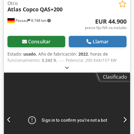
Otro
Atlas Copco
QAS+200
EUR 44.900
Passau
8.748 km
precio fijo IVA no incluído
Consultar
Llamar
Estado:
usado
, Año de fabricación:
2022
, horas de
funcionamiento:
3.242 h
, ---- Potencia: 200 kVA/157 kW
Depósito de combustible: 585 litros Horas de
funcionamiento: 3242 h, año de fabricación: 12/2022
Clasificado
Tomas de corriente: 125-63-32-16 A + DS Dcjdjzrkuaopfx
Aftek Interruptor diferencial de tipo B