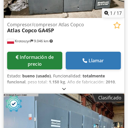
1
/
17
Compresor/compresor Atlas Copco
Atlas Copco
GA45P
Krotoszyn
9.046 km
Información de
Llamar
precio
Estado:
bueno (usado)
, Funcionalidad:
totalmente
funcional
, peso total:
1.150 kg
, Año de fabricación:
2010
,
Compresor/Compresor Atlas Copco GA45P Presión máxima
de trabajo admisible (MAWP) 7,8 bar/113 psi Capacidad
Clasificado
133,7 l/s 183,3 CFM 8,02 m³/min Voltaje 400 V 50 Hz
Potencia 45kW/60HP 2985 rpm Peso 1150 kg Año de
producción 2010 Dimensiones 2000x1000x1800mm Dcedsv
Ey Tispfx Aftsk