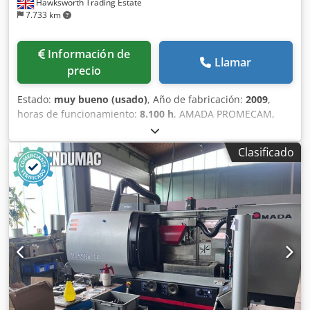
Hawksworth Trading Estate
7.733 km
Información de
Llamar
precio
Estado:
muy bueno (usado)
, Año de fabricación:
2009
,
horas de funcionamiento:
8.100 h
, AMADA PROMECAM,
MODELO HFE 5020, CAPACIDAD DE 50 TONELADAS X 2000
año 2009 especificaciones: PRENSA PLEGADORA
Clasificado
HIDRÁULICA CNC DE 7 EJES CAPACIDAD: 50 TONELADAS
CONTROL: OP 2000 CNC NÚMERO DE EJES: SIETE: X1, X2,
Y1, Y2, R1, Z1 y Z2 Dodszn Afvepfx Aixokr LONGITUD DE
PLEGADO: 2000 mm ALTURA ABIERTA: 470 LONGITUD DE
CARRERA: 200 PROFUNDIDAD DE GARGANTA: 420
POTENCIA DEL MOTOR: 7,5 KW VELOCIDAD DE
ACERCAMIENTO: 100 VELOCIDAD DE PLEGADO: 10
VELOCIDAD DE RETORNO: 100 NÚMERO DE SERIE: V090090
PROTECCIÓN: ERWIN SICK ELECTRÓNICA, MONTADA EN LA
MÁQUINA LATERAL: CERCA INTERBLOQUEADA TRASERA:
INTERBLOQUEADA año: 2009 precio: consultar