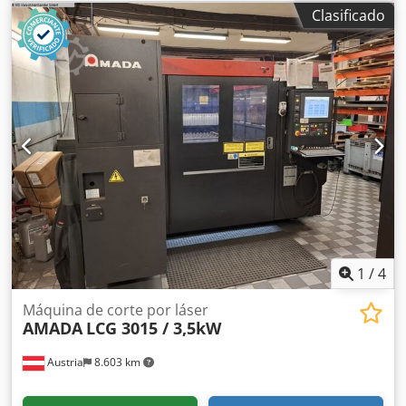
máx.: 200 mm Grosor de la chapa: 6 mm Consumo total de
Clasificado
energía: 9 kW Presión de funcionamiento: 275 bar Saliente:
420 mm Velocidad de aproximación: 100 mm/s Velocidad
de trabajo: 10 mm/s Peso aproximado de la máquina: 5,8 t
Espacio requerido (aprox.): 3,8 x 2,4 x 2,95 m Prensa
plegadora CNC, ejes Y1, Y2, X1 y R controlados, armario de
accesorios con su contenido, Dkjdpozpaqfsfx Aixor poco
uso
1
/
4
Máquina de corte por láser
AMADA
LCG 3015 / 3,5kW
Austria
8.603 km