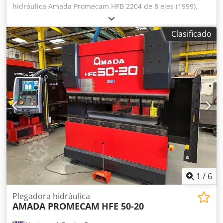
hidráulica Amada Promecam HFB 2204 de 8 ejes (1999),
capacidad de 2200 kN, longitud de la mesa de 4000 mm,
carrera máxima de 180 mm, tiempo de parada de 80 ms,
Clasificado
distancia de parada de 9 mm, peso de la máquina de 16
000 kg. N.º de serie: HFBO 220 40 H990103 (1999). País de
origen: Francia. Djdpfjzn Urzex Aixjkr Atención: la recogida
se realizará entre el 6 y el 20 de octubre de 2026; las
instalaciones permanecerán cerradas del 10 de
septiembre al 5 de octubre de 2026. Atención: este lote se
encuentra en Cardiff, Gales, Reino Unido.
Lamentablemente, no hay instalaciones de carga en el
lugar; el desmontaje y la carga correrán a cargo del
comprador.
1
/
6
Plegadora hidráulica
AMADA PROMECAM
HFE 50-20