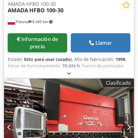
AMADA HFBO 100-30
AMADA
HFBO 100-30
Polonia
8.345 km
Información de
Llamar
precio
Estado:
listo para usar (usado)
, Año de fabricación:
1998
,
horas de funcionamiento:
78.026 h
, fuerza de prensado:
102 t
, peso total:
6.750 kg
, número de ejes:
6
, Esta prensa
plegadora AMADA HFBO 100-30 de 8 ejes se fabricó en
Clasificado
1998. Cuenta con una fuerza máxima de prensado de 1000
kN y una longitud de plegado de 3100 mm, lo que le
confiere unas prestaciones sólidas para diversas
aplicaciones. La máquina se sometió a actualizaciones de
software y a la sustitución de cilindros en 2024. Si busca
capacidades de plegado de alta calidad, considere la
prensa plegadora AMADA HFBO 100-30 que tenemos a la
venta. Póngase en contacto con nosotros para obtener más
detalles. • Distancia entre bastidores: 2700 mm • Recorrido