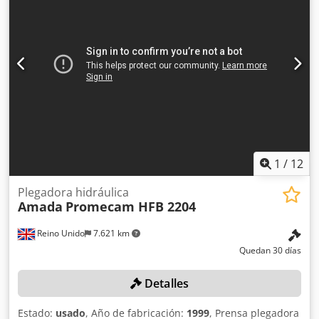
la máquina: 4498 mm Ancho de la máquina: 2450 mm
Ancho de haz: 60 mm Distancia entre marcos laterales:
2705 mm Altura de la máquina: 2860 mm Altura abierta:
620 mm Tipo de control CNC: AMNC Pantalla: pantalla
táctil Akas seguridad láser Ejes direccionales: 8 ejes, Y1,
Y2, X1, X2, R1, R2, Z1, Z2 Documentación disponible
Sistema de medición de ángulos Digipro Se suministra con
1 juego de herramientas.
1
/
12
Plegadora hidráulica
Amada
Promecam HFB 2204
Reino Unido
7.621 km
Quedan 30 días
Detalles
Estado:
usado
, Año de fabricación:
1999
, Prensa plegadora