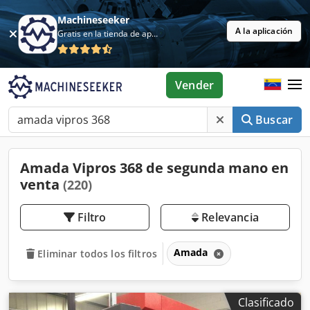
Machineseeker
A la aplicación
Gratis en la tienda de aplicaciones
Vender
Buscar
Amada Vipros 368 de segunda mano en
venta
(220)
Filtro
Relevancia
Amada
Eliminar todos los filtros
Clasificado