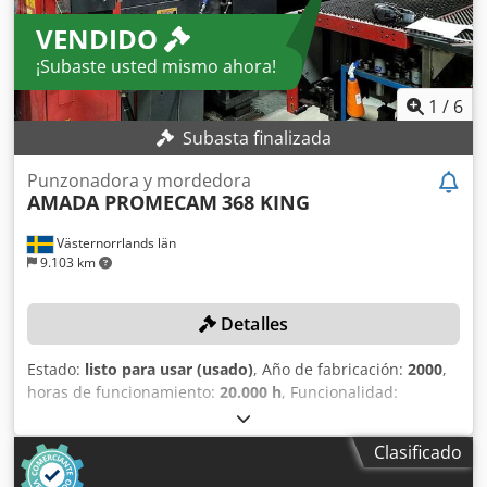
VENDIDO
¡Subaste usted mismo ahora!
1
/
6
Subasta finalizada
Punzonadora y mordedora
AMADA PROMECAM
368 KING
Västernorrlands län
9.103 km
Detalles
Estado:
listo para usar (usado)
, Año de fabricación:
2000
,
horas de funcionamiento:
20.000 h
, Funcionalidad:
totalmente funcional
, longitud de la pieza (máx.):
3.000
mm
, anchura de la pieza (máx.):
1.500 mm
, DETALLES
Clasificado
TÉCNICOS Tamaño de chapa: 1.500 x 3.000 mm Dksdpfx
Aijw Swdiexer DETALLES DE LA MÁQUINA Horas de