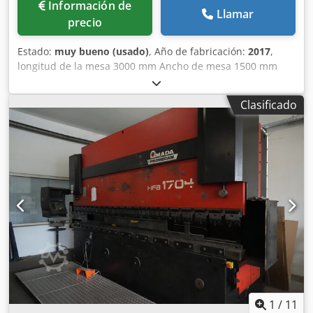
Información de
Llamar
precio
Estado:
muy bueno (usado)
, Año de fabricación:
2017
,
longitud de la mesa 3000 mm Ancho de mesa 1500 mm
cabezales de quemador 1 Control FANUC AF3500i-C
requisito de potencia total 3,5 kW Peso de la máquina
Clasificado
aprox. 12,5 t Requerimientos de espacio aprox. 12300 x
6000 x 2200 m Dodevwgu Dspfx Aixekr Modelo: Amada
LCG3015 3,5kw Resonador láser: AF3500i-C Cambiador de
palets: LST 3015 Serie G Ejes controlados: ejes X, Y, Z (tres
ejes controlados simultáneamente) Recorrido del eje: 3070
x 1550 x 100 mm (eje Z) Espesor máximo del material Acero
estructural de 20 mm Acero inoxidable de 10 mm Aluminio
de 8 mm (A5052) Dimensiones máximas de procesamiento:
3070 mm x 1550 mm Velocidad máxima de alimentación
simultánea: X/Y, 170 m/min Precisión de posicionamiento:
+/- 0,01 mm Masa máxima del material: 920 kg Potencia
nominal: 3500W Altura de la superficie de trabajo: 840 mm
Ancho de la máquina 2840mm Altura de la máquina 2166
mm Peso de la máquina 8.200 kg
1
/
11