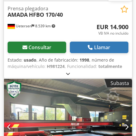
Prensa plegadora
AMADA
HFBO 170/40
EUR 14.900
Uetersen
8.539 km
VB IVA no incluído
Consultar
Llamar
Estado:
usado
, Año de fabricación:
1998
, número de
máquina/vehículo:
H981224
, Funcionalidad:
totalmente
funcional
, potencia:
11 kW (14,96 CV)
, fuerza de prensado:
170 t
, carrera:
180 mm
, velocidad de funcionamiento:
8
Subasta
mm/s
, velocidad de retroceso:
80 mm/s
, ancho de la
mesa:
180 mm
, longitud de la mesa:
4.230 mm
, altura de
la mesa:
960 mm
, profundidad de garganta:
410 mm
,
espacio libre entre las columnas:
3.760 mm
, capacidad del
depósito de aceite:
150 l
, longitud total:
4.500 mm
, ancho
total:
2.200 mm
, altura total:
2.900 mm
, peso total:
13 kg
,
Equipamiento:
Marcado CE, barrera fotoeléctrica de
seguridad, documentación / manual
, Esta máquina aún