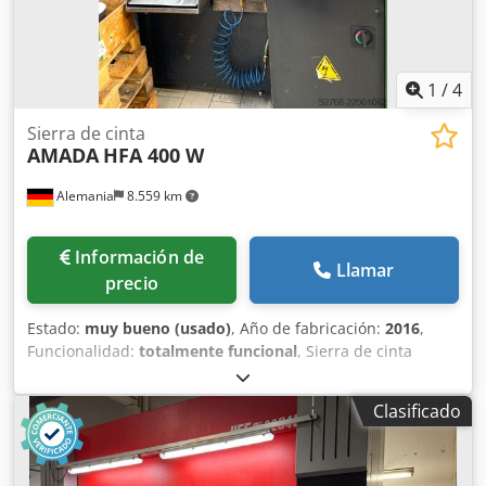
Frecuencia de carrera: 1000 carreras/min • Peso de la
máquina: aprox. 21 000 kg
1
/
4
Sierra de cinta
AMADA
HFA 400 W
Alemania
8.559 km
Información de
Llamar
precio
Estado:
muy bueno (usado)
, Año de fabricación:
2016
,
Funcionalidad:
totalmente funcional
, Sierra de cinta
automática AMADA HFA 400 W (Año de fabricación: 2016)
Capacidad de corte: Dkjdpfxszrz Ahe Aixor Diámetro,
Clasificado
piezas redondas: 420 mm Sección cuadrada: 400 x 400 mm
Avance: 5 - 470 mm Avance múltiple: hasta 9999 mm
Transportador de virutas Potencia del motor: 5,5 kW