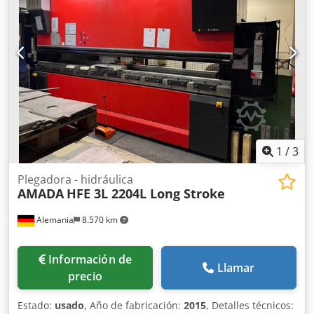
Velocidad de la hoja de sierra: 15 - 90 m/min, regulable de
forma continua Contador de piezas Peso: 2200 kg *La
sierra se encuentra en muy buen estado y es totalmente
funcional.*
1
/
3
Plegadora - hidráulica
AMADA
HFE 3L 2204L Long Stroke
Alemania
8.570 km
Información de
Llamar
precio
Estado:
usado
, Año de fabricación:
2015
, Detalles técnicos: