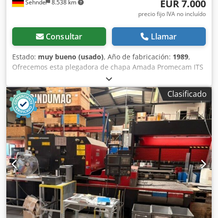
EUR 7.000
Sehnde
8.538 km
precio fijo IVA no incluído
Consultar
Llamar
Estado:
muy bueno (usado)
, Año de fabricación:
1989
,
Ofrecemos esta plegadora de chapa Amada Promecam ITS
50-20, en muy buen estado de conservación, fabricada en
1989. Fabricante: Amada Promecam Si tiene alguna
Clasificado
pregunta o necesita más información, no dude en
enviarnos un mensaje o llamarnos. Dodpszp Siasfx Aixskr