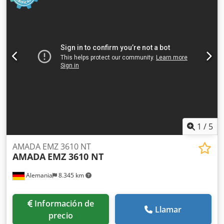
funcionamiento: 20.000 h EQUIPAMIENTO Manipulación de
materiales Herramientas Rectificadora
1
/
5
AMADA EMZ 3610 NT
AMADA
EMZ 3610 NT
Alemania
8.345 km
Información de
Llamar
precio