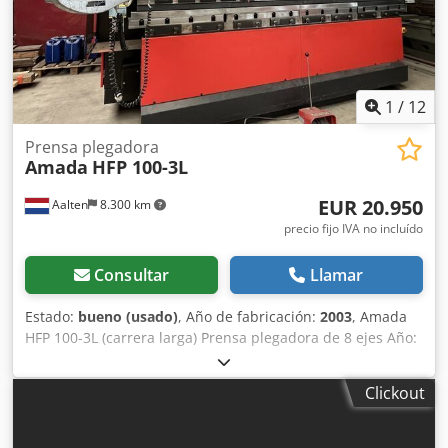
máximo: 200 mm • Número de ejes: 8 (Y1, Y2, X1, X2, R1,
R2, Z1, Z2) • Tensión: 400/415 V Dodpfxozl Dvqj Aixjkr •
Frecuencia: 50 Hz • Corriente nominal: 199 A • Número de
fases: 3 • Potencia instalada: 9 kW • Nivel de ruido:
1
/
12
Prensa plegadora
Amada
HFP 100-3L
EUR 20.950
Aalten
8.300 km
precio fijo IVA no incluído
Consultar
Llamar
Estado:
bueno (usado)
, Año de fabricación:
2003
, Amada
HFP 100-3L (carrera larga) Prensa plegadora de 8 ejes Año:
2003 Tonelaje: 100 toneladas Máx. Longitud de curvatura:
3110 mm Carrera estándar: 350 mm Dkedpsvn S I Djfx
Clickout
Aixor Velocidad de aproximación: 100 mm/seg. Velocidad
de plegado: 10 mm/seg. Velocidad de retorno: 100
mm/seg. Peso: 7100 kilogramos Dimensiones Longitud de