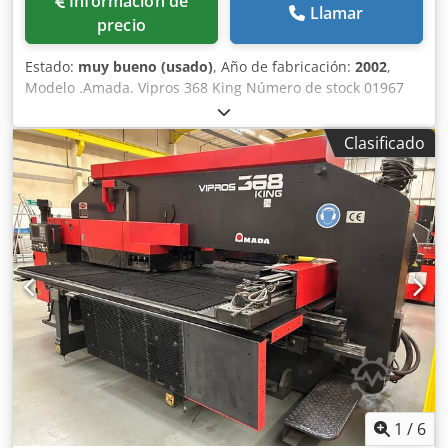
Información de
Llamar
precio
Estado:
muy bueno (usado)
, Año de fabricación:
2002
,
Modelo .Amada. Vipros 368 King Número de stock 01967
Año de fabricación 2002 Construcción del marco ... Tipo de
puente Capacidad de la prensa ... 30 toneladas (294 kN)
Clasificado
Tipo de prensa ... Cilindro hidráulico servo de alta
velocidad Distancia de recorrido del eje ... 1525 x 2000 mm
Dkodpsvn D Tfjfx Aixor Tamaño máximo de chapa
trabajable ... 1525 x 4000 mm (con reposicionamiento
automático) Espesor máximo del material ... 3,2 mm acero
dulce Diámetro máximo del orificio Material máximo ... .
(resistencia al corte 36 kg/mm2) 82 mm de diámetro Peso
máximo del material ... 75 kg Peso máximo del material
(velocidad máxima) ... 60 kg Diámetro máximo del orificio ...
114,3 mm Número de estaciones ... 58 estaciones: 24 x
12,7 mm 24 x 31,7 mm 4 x 50,8 mm 2 x 88,9 mm Índice
automático 2 x 31,7 mm 2 x 114,3 mm Velocidad del eje ...
113,0 m/min Golpes por minuto (paso de 2 mm) ... 860
H.P.M./carrera de 3 mm (paso de 8 mm) ... 560
1
/
6
H.P.M./carrera de 3 mm (paso de 25 mm) ... 460