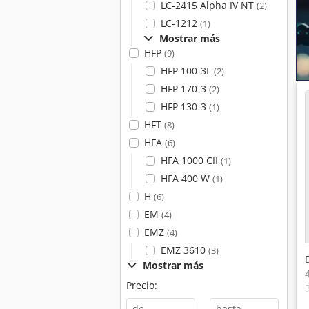
LC-2415 Alpha IV NT
(2)
LC-1212
(1)
Mostrar más
HFP
(9)
HFP 100-3L
(2)
HFP 170-3
(2)
HFP 130-3
(1)
HFT
(8)
HFA
(6)
HFA 1000 CII
(1)
HFA 400 W
(1)
H
(6)
EM
(4)
EMZ
(4)
EMZ 3610
(3)
Mostrar más
Precio:
-