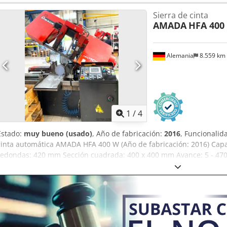
Tiene una capacidad máxima de espesor de material de 4,5 mm y u
Sierra de cinta
minuto. Si busca obtener una capacidad de punzonado de alta cal
AMADA
HFA 400
EMZ 3610 NT que tenemos a la venta. Póngase en contacto con noso
Fuerza de prensado: 300 kN • Recorrido X/Y: 2500 mm/1525 mm • Re
5000 mm/1525 mm • Espesor máximo del material: 4,5 mm • Carga m
Alemania
8.559 km
de desplazamiento X/Y: 100 m/80 m/min • Velocidad de los ejes: 128
Precisión de posicionamiento: +/-0,1 mm • Estaciones de la torreta:
automática: 2xB/2xC • Velocidad de la torreta: 30 rpm • Frecuencia 
la máquina: aprox. 21 000 kg
1
/
4
Estado:
muy bueno (usado)
, Año de fabricación:
2016
, Funcionalid
cinta automática AMADA HFA 400 W (Año de fabricación: 2016) Capa
redondas: 420 mm Sección cuadrada: 400 x 400 mm Avance: 5 - 47
Transportador de virutas Potencia del motor: 5,5 kW Dkjdozrz Ahjpfx
15 - 90 m/min, regulable de forma continua Contador de piezas Pes
muy buen estado y es totalmente funcional.*