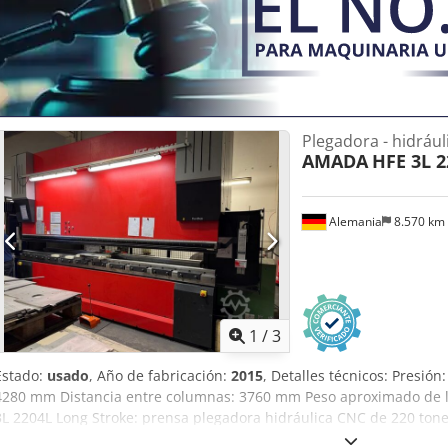
Plegadora - hidrául
AMADA
HFE 3L 2
Alemania
8.570 km
1
/
3
Estado:
usado
, Año de fabricación:
2015
, Detalles técnicos: Presió
4280 mm Distancia entre columnas: 3760 mm Peso aproximado de 
3L 2204L Long Stroke: prensa plegadora hidráulica CNC de 220 tone
plegadora CNC AMADA HFE 3L 2204L Long Stroke de la última gener