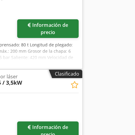
eción de las herramientas superiores:
, Z4 mecánico. Protección láser: CE –
dos de responderlas.
Información de
precio
 prensado: 80 t Longitud de plegado:
máx.: 200 mm Grosor de la chapa: 6
5 bar Saliente: 420 mm Velocidad de
mado de la máquina: 5,8 t Espacio
legadora CNC, ejes Y1, Y2, X1 y R
Clasificado
or láser
 / 3,5kW
Información de
precio