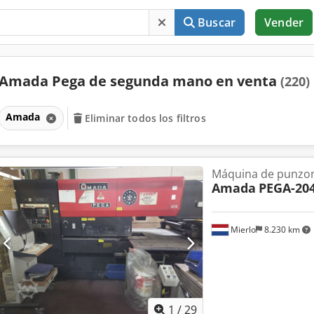
Buscar
Vender
Amada Pega de segunda mano en venta
(220)
Amada
Eliminar todos los filtros
Máquina de punzon
Amada
PEGA-20
Mierlo
8.230 km
1
/
29