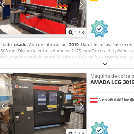
Peso: 6700 kg Equipamiento: Controlador: Pantalla táctil Amada Suj
Sujeción manual Amada Soporte trasero: X, R automático. Z1, Z2, Z3
Láser automático AKAS Si tiene más preguntas, estaremos encanta
1
/
8
Estado:
usado
, Año de fabricación:
2010
, Datos técnicos: Fuerza de
2500 mm Distancia entre columnas: 2125 mm Carrera del pistón – 
mm Consumo total de energía: 9 kW Presión de funcionamiento: 27
aproximación: 100 mm/s Velocidad de trabajo: 10 mm/s Peso aproxi
requerido (aprox.): 3,8 x 2,4 x 2,95 m Dkjdjzpaqfspfx Aiuor Prensa p
Máquina de corte p
controlados, armario de accesorios con su contenido, poco uso
AMADA
LCG 3015
Austria
8.603 km