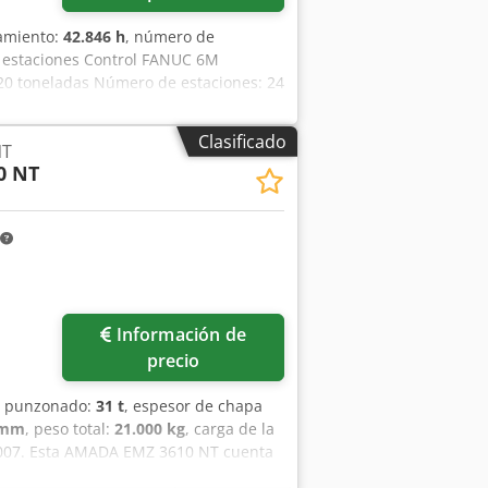
namiento:
42.846 h
, número de
4 estaciones Control FANUC 6M
 20 toneladas Número de estaciones: 24
ensiones de chapa SIN REPOSICIÓN:
 la chapa: 50 kg Velocidad: 30 rpm
Clasificado
NT
jdpfx Aoxqr Sqoiuokr Dimensiones (L x
0 NT
Información de
precio
de punzonado:
31 t
, espesor de chapa
 mm
, peso total:
21.000 kg
, carga de la
2007. Esta AMADA EMZ 3610 NT cuenta
el eje X y de 1525 mm en el eje Y.