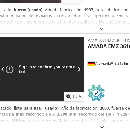
Estado:
bueno (usado)
, Año de fabricación:
1987
, horas de funcio
máquina/vehículo:
P2440355
, Punzonadora CNC tipo torreta con 2
Duración de encendido: 42.846 h Motor husillo: 5,5 kW Capacidad:
Espesor del material: 6,35 mm Diámetro del agujero: 88,9 mm Dim
1000 x 1000 mm CON 1 REPOSICIÓN: 2000 x 1000 mm Peso máximo de
AMADA EMZ 3610 
Frecuencia de golpes: 200 golpes por minuto Peso neto: 8.500 kg D
AMADA
EMZ 361
A x H): 4.500 x 3.200 x 2.200 mm
Alemania
8.345 km
1
/
5
Estado:
listo para usar (usado)
, Año de fabricación:
2007
, fuerza 
(máx.):
5 mm
, recorrido eje X:
2.500 mm
, recorrido del eje Y:
1.525
mesa:
160 kg
, número de ejes:
2
, Punzonadora CNC fabricada en 
con una fuerza de prensado de 300 kN y una carrera de 2500 mm en 