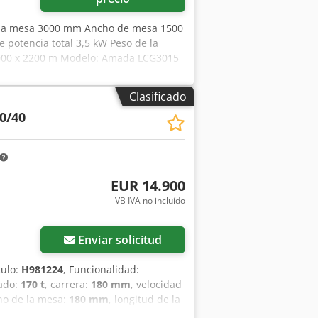
e la mesa 3000 mm Ancho de mesa 1500
potencia total 3,5 kW Peso de la
6000 x 2200 m Modelo: Amada LCG3015
e G Ejes controlados: ejes X, Y, Z (tres
x 100 mm (eje Z) Espesor máximo del
Clasificado
 inoxidable de 10 mm Aluminio de 8
0/40
1550 mm Velocidad máxima de
ento: +/- 0,01 mm Masa máxima del
de trabajo: 840 mm Ancho de la máquina
kg
EUR 14.900
VB IVA no incluído
Enviar solicitud
culo:
H981224
, Funcionalidad:
sado:
170 t
, carrera:
180 mm
, velocidad
ho de la mesa:
180 mm
, longitud de la
anta:
410 mm
, espacio libre entre las