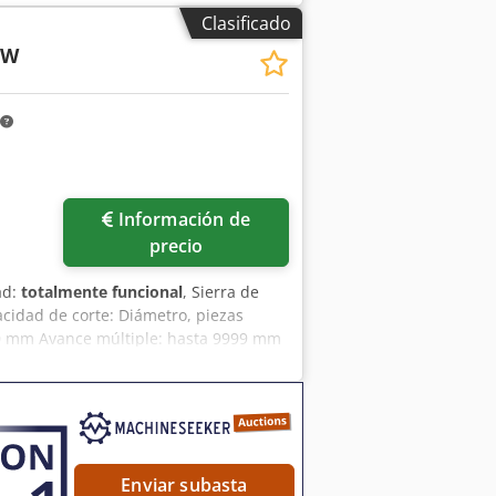
na cadencia de 1000 golpes por
Clasificado
idad, considere la máquina AMADA
 W
tros para obtener más detalles. •
corrido X/Y con reposicionamiento:
áxima de la mesa: 160 kg • Velocidad
 m/min Dodsztc Izspfx Aiuokr •
 45; estaciones de indexación
de carrera: 1000 carreras/min • Peso de
Información de
precio
ad:
totalmente funcional
, Sierra de
cidad de corte: Diámetro, piezas
0 mm Avance múltiple: hasta 9999 mm
 Aiuer Velocidad de la hoja de sierra:
o: 2200 kg *La sierra se encuentra en
Enviar subasta