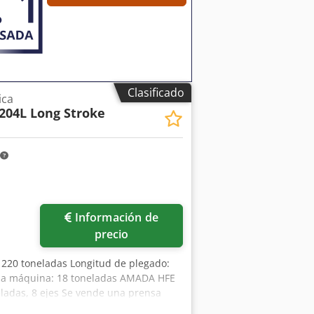
Clasificado
ica
204L Long Stroke
Información de
precio
n: 220 toneladas Longitud de plegado:
la máquina: 18 toneladas AMADA HFE
ladas, 8 ejes Se vende una prensa
ación HFE. La máquina se fabricó en