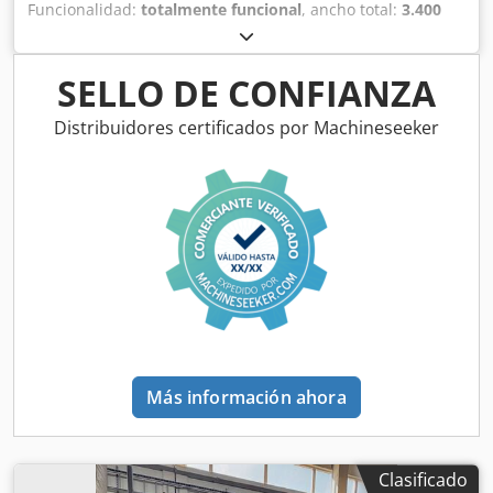
Funcionalidad:
totalmente funcional
, ancho total:
3.400
mm
, longitud total:
250 mm
, altura total:
1.900 mm
,
Equipamiento:
documentación / manual
, Instalación de
clasificación Unitec, clasifica por tamaño,
SELLO DE CONFIANZA
aproximadamente 1000 kg por hora Cjdsxwmtcspfx
Aqwoha
Distribuidores certificados por Machineseeker
Más información ahora
Clasificado