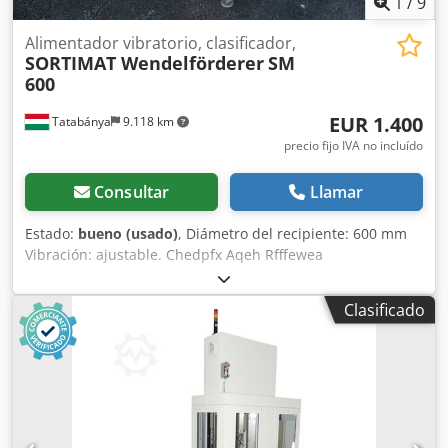
1
/
9
Alimentador vibratorio, clasificador,
SORTIMAT Wendelförderer
SM
600
EUR 1.400
Tatabánya
9.118 km
precio fijo IVA no incluído
Consultar
Llamar
Estado:
bueno (usado)
, Diámetro del recipiente: 600 mm
Vibración: ajustable. Chedpfx Aqeh Rfffewea
Clasificado