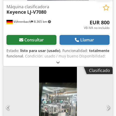
Máquina clasificadora
Keyence
LJ-V7080
EUR 800
Vöhrenbach
8.365 km
VB IVA no incluído
Consultar
Llamar
Estado:
listo para usar (usado)
, Funcionalidad:
totalmente
funcional
, Condición: usado / muy bueno Disponibilidad:
inmediata Descripción: Sensor de perfil láser Keyence LJ-
V7080 (cabezal de medición) de la serie LJ-V7000.
Clasificado
Adecuado para mediciones precisas de perfil y altura.
Cedpeyx Spnofx Aqwoha Incluido en la entrega: solo
cabezal de medición LJ-V7080 (sin controlador / sin
accesorios) Ubicación: Vöhrenbach - Alemania Precio: 800 €