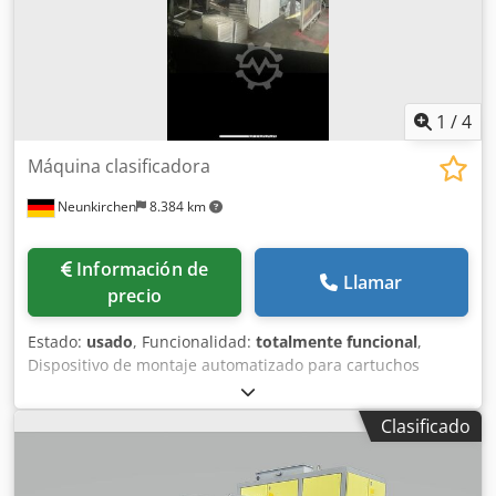
1
/
4
Máquina clasificadora
Neunkirchen
8.384 km
Información de
Llamar
precio
Estado:
usado
, Funcionalidad:
totalmente funcional
,
Dispositivo de montaje automatizado para cartuchos
filtrantes – apto para máquinas de moldeo por inyección
Arburg Se pone a la venta un dispositivo de montaje
Clasificado
completo, que anteriormente estuvo instalado en una
máquina de moldeo por inyección Arburg. El sistema se
utilizaba para insertar filtros de manera precisa y