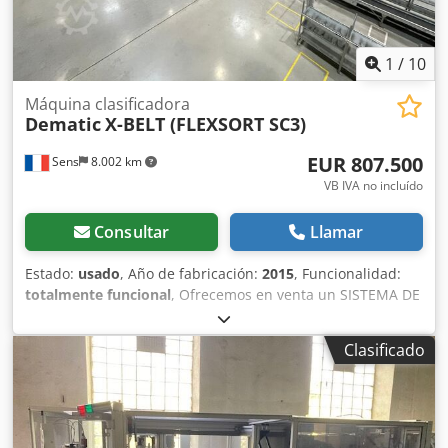
Chojnice/Polonia La máquina está desmontada,
almacenada en un lugar seco y lista para el envío. Si está
interesado, póngase en contacto con nosotros.
1
/
10
Máquina clasificadora
Dematic
X-BELT (FLEXSORT SC3)
EUR 807.500
Sens
8.002 km
VB IVA no incluído
Consultar
Llamar
Estado:
usado
, Año de fabricación:
2015
, Funcionalidad:
totalmente funcional
, Ofrecemos en venta un SISTEMA DE
CLASIFICACIÓN X-BELT (FLEXSORT SC3) del fabricante
DEMATIC. DESCRIPCIÓN GENERAL: - El sistema ofrecido es
Clasificado
un clasificador Dematic modelo X-Belt FlexSort SC3, ideal
para centros logísticos, hubs de clasificación, e-commerce,
retail y operaciones de alta capacidad. - Clasificador X-Belt
de segunda mano (2015) que proporciona clasificación
precisa, rápida y silenciosa gracias a sus carros