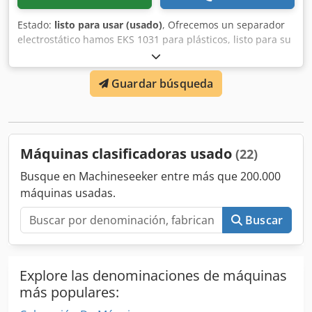
Estado:
listo para usar (usado)
, Ofrecemos un separador
electrostático hamos EKS 1031 para plásticos, listo para su
uso. Esta máquina está diseñada para la separación
eficiente de materiales plásticos mezclados mediante
Guardar búsqueda
tecnología electrostática. Ideal para aplicaciones de
reciclaje y procesamiento industrial. Estado: listo para su
uso Voltaje: 400 V Chodpfx Aqjyv Hzaowja Frecuencia: 50
Hz Tipo: EKS 1031-0 La máquina se encuentra en buen
estado de funcionamiento. Inspección posible. Ubicación:
Máquinas clasificadoras usado
(22)
Lituania Para más información, póngase en contacto con
nosotros.
Busque en Machineseeker entre más que 200.000
máquinas usadas.
Buscar
Explore las denominaciones de máquinas
más populares: