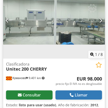
1
/
8
Clasificadora
Unitec
200 CHERRY
EUR 98.000
Куманово
9.401 km
precio fijo El IVA no es desglosable
Consultar
Llamar
Estado:
listo para usar (usado)
, Año de fabricación:
2012
,