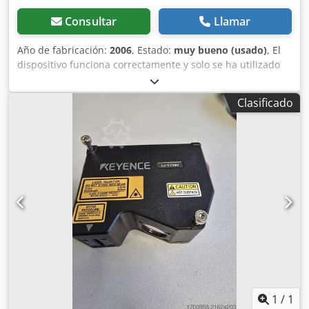
Consultar
Llamar
Año de fabricación:
2006
, Estado:
muy bueno (usado)
, El
dispositivo funciona correctamente y solo se ha utilizado
con fines de prueba. Se incluye un embudo. Cjdpfjh Im
Eqex Aqweha
Clasificado
1
/
1