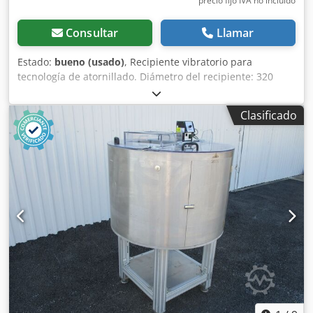
precio fijo IVA no incluído
Consultar
Llamar
Estado:
bueno (usado)
, Recipiente vibratorio para
tecnología de atornillado. Diámetro del recipiente: 320
mm. Codpfjg Andusx Aqwoha
Clasificado