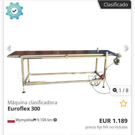
Altura: 1430 mm Chjdpfsyzmbkex Aqwja Datos eléctricos:
Clasificado
400V Tamaño de la banda: 1050 x 560 mm Tamaño del
transportador de pasos: 820 x 610 mm Tamaño de la cinta
transportadora: 1580 x 70 mm (incompleta) ¡En el estado
mostrado en las fotos!
1
/
8
Máquina clasificadora
Euroflex
300
EUR 1.189
Wymysłów
9.106 km
precio fijo IVA no incluído