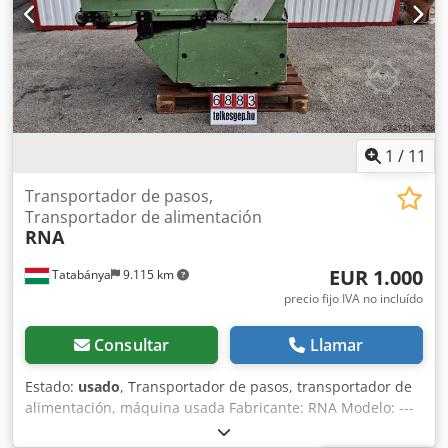
1
/
11
Transportador de pasos,
Transportador de alimentación
RNA
EUR 1.000
Tatabánya
9.115 km
precio fijo IVA no incluído
Consultar
Llamar
Estado:
usado
, Transportador de pasos, transportador de
alimentación, máquina usada Fabricante: RNA Modelo: ---
Dimensiones totales: Ancho: 1850 mm Fondo: 1600 mm