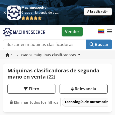
Machineseeker
A la aplicación
Gratis en la tienda de aplicaciones
Vender
Buscar
/ ... / Usados máquinas clasificadoras
Máquinas clasificadoras de segunda
mano en venta
(22)
Filtro
Relevancia
Tecnología de automatizaci
Eliminar todos los filtros