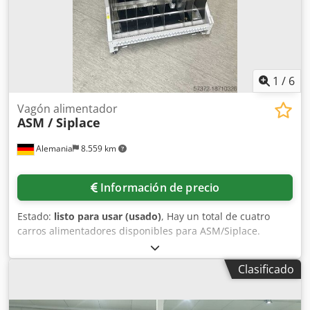
1
/
6
Vagón alimentador
ASM / Siplace
Alemania
8.559 km
Información de precio
Estado:
listo para usar (usado)
, Hay un total de cuatro
carros alimentadores disponibles para ASM/Siplace.
Documentación disponible. Es posible realizar una visita in
situ. Codpfx Aqev I U H Aoweha
Clasificado