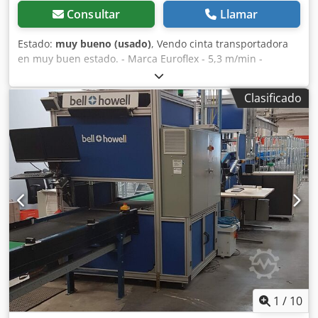
Consultar
Llamar
Estado:
muy bueno (usado)
, Vendo cinta transportadora
en muy buen estado. - Marca Euroflex - 5,3 m/min -
Longitud 300cm - Ancho 50cm - Altura de trabajo 85cm +
patas regulables 20cm. - Fuente de alimentación de 400 V
Clasificado
Chsdpfx Aqsvyllgswea
1
/
10