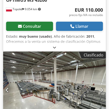
OPTIMUS
WS 45200
EUR 110.000
Topole
9.054 km
precio fijo IVA no incluído
Consultar
Llamar
Estado:
muy bueno (usado)
, Año de fabricación:
2011
,
Ofrecemos a la venta un sistema de clasificación Optimus
usado y de doble cara. Se trata de un clasificador óptico,
modelo WS 45200. El sistema está completamente
Clasificado
desmontado y preparado para el transporte. Datos
técnicos: Año de fabricación: 2011 Chodpfxsixl S Rj Aqwoa
Cuadro de distribución: 3F + N + PE, Tensión de control: 24
VCC, Alimentación: 400 V, 25 A (máx.) Dimensiones del
producto: mín. 150x150x5 mm, peso 0,1 kg; máx.
400x280x40 mm, peso 2 kg Capacidad: 4500 contenedores
por hora Longitud total: 38 m Anchura: 7 m Número de
estaciones de alimentación: 3 unidades Número de palas:
114 unidades Número total de descargas: 201, de las
cuales 120 en un lado y 81 en el otro Número de motores:
2 unidades Ubicación de la máquina: 89-600