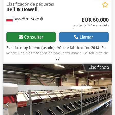
Clasificador de paquetes
Bell & Howell
EUR 60.000
Topole
9.054 km
precio fijo IVA no incluído
Consultar
Llamar
Estado:
muy bueno (usado)
, Año de fabricación:
2014
, Se
vende una clasificadora de paquetes usada. La solución de
clasificación consta de un sistema de procesamiento de
alta velocidad capaz de realizar las siguientes funciones: •
Clasificado
Sección de preparación para la introducción manual, de
diseño ergonómico, para 2 operarios, que permite un
procesamiento eficiente: • 5.000 paquetes por hora en
modo de lectura de códigos de barras con un solo
operario. Este modo no requiere la orientación del
producto y se utilizará para el procesamiento de los
paquetes rechazados que se devuelven al sistema de
gestión de paquetes (los paquetes de tamaño extremo
deben orientarse). • 5.000 paquetes por hora para el