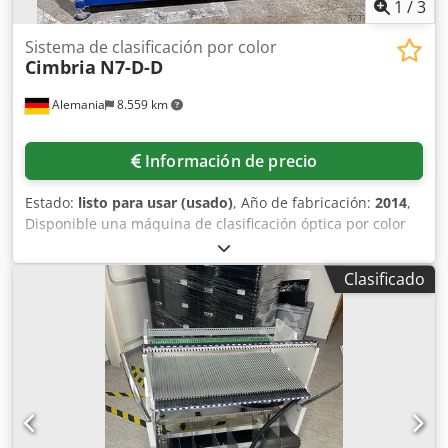
1
/
3
Sistema de clasificación por color
Cimbria
N7-D-D
Alemania
8.559 km
Información de precio
Estado:
listo para usar (usado)
, Año de fabricación:
2014
,
Disponible una máquina de clasificación óptica por color
Cimbria para productos a granel. Capacidad nominal:
aprox. 7 t/h, canales: 7, ancho de clasificación: aprox. 1200
Clasificado
mm, número máximo de familias de defectos: 16, precisión
de expulsión: +/-0,5 mm, precisión: superior al 99 %, altura
de entrada: aprox. 2500 mm. Dimensiones de la máquina
(L/A/H): aprox. 3500 mm/1800 mm/2200 mm, peso: aprox.
1200 kg. Documentación disponible. Es posible una
inspección in situ. Chedexxl Nlopfx Aqwja