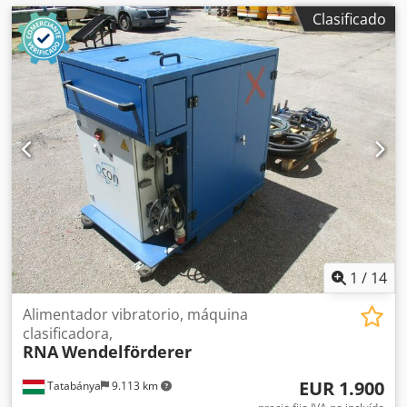
Clasificado
1
/
14
Alimentador vibratorio, máquina
clasificadora,
RNA
Wendelförderer
EUR 1.900
Tatabánya
9.113 km