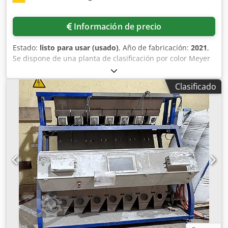
Información de precio
Estado:
listo para usar (usado)
, Año de fabricación:
2021
,
Se dispone de una planta de clasificación por color Meyer
para la separación óptica de tamaños de grano pequeños
en la industria alimentaria. Canaletas: 10, cámaras: 20,
Clasificado
tipo de cámara: RGB 5400 CCD, potencia del compresor: 37
kW, caudal del compresor: 7,1 m³/min. Incluye contenedor
de acero inoxidable integrado, secador frigorífico y
compresor de tornillo. Los elementos de transporte fueron
integrados usados y pueden necesitar ser reemplazados.
Documentación disponible. Es posible la inspección in situ.
Cjdpfxoxxa S Uo Aqweha