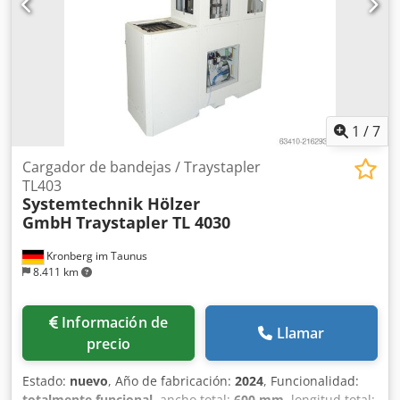
1
/
7
Cargador de bandejas / Traystapler
TL403
Systemtechnik Hölzer
GmbH
Traystapler TL 4030
Kronberg im Taunus
8.411 km
Información de
Llamar
precio
Estado:
nuevo
, Año de fabricación:
2024
, Funcionalidad:
totalmente funcional
, ancho total:
600 mm
, longitud total: