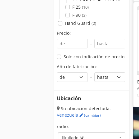
F 25
(10)
F 90
(3)
Hand Guard
(2)
Precio:
-
Solo con indicación de precio
Año de fabricación:
-
Ubicación
Su ubicación detectada:
Venezuela
(cambiar)
radio:
Ilimitado
(4)