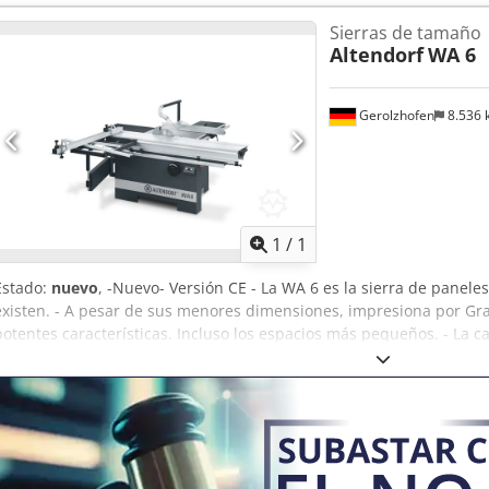
corte: 100 mm, Ø máx. de la hoja de sierra: 315 mm, Rango de giro d
Sierras de tamaño
Velocidades: 4.200 rpm Potencia motor principal: 5,5 CV / 4,0 kW, Po
Altendorf
WA 6
Altura de la mesa de trabajo: 910 mm, Boquilla de extracción Ø: 1 x
nueva máquina de exposición -
Gerolzhofen
8.536
Pedir m
1
/
1
Estado:
nuevo
, -Nuevo- Versión CE - La WA 6 es la sierra de panel
existen. - A pesar de sus menores dimensiones, impresiona por Gra
potentes características. Incluso los espacios más pequeños. - La cal
excelentes. en uso diario. Datos técnicos: Carro de rodillos dobles
velocidad 4200 rpm. Unidad de puntuación 0,37 kW Altura de cort
Ajuste manual de altura y giro de 0 a 45° Ancho de corte 1000 mm,
longitud deseada en el tope de inglete angular Codpfx Aiovyurpjv
extracción superior/inferior 50/100 mm Altura de trabajo 910 mm 