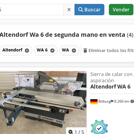
Buscar
Vender
Altendorf Wa 6 de segunda mano en venta
(4)
Altendorf
WA 6
WA
Eliminar todos los fil
Sierra de calar con
aspiración
Altendorf
WA 6
Bitburg
8.266 km
1
/
5