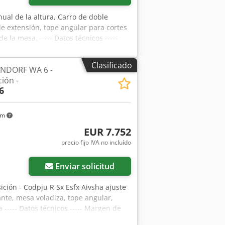
ual de la altura, Carro de doble
de extensión, tope angular para cortes
e la mesa. ----- Datos técnicos -----
tope paralelo: 1.000 mm, altura
5 mm, rango de giro del tope para
Clasificado
TENDORF WA 6 -
or principal: 5,5 CV / 4 kW, potencia
ión -
ajo: 910 mm, diámetro de la conexión
6
n grande Ubicación: disponible en el
onible en el almacén 54634 Bitburg -
km
EUR 7.752
precio fijo IVA no incluído
Enviar solicitud
ión - Codpju R Sx Esfx Aivsha ajuste
ante, mesa voladiza, tope angular,
 ----- Datos técnicos ----- Margen de
 tope paralelo: 1.000 mm, Altura máx. de