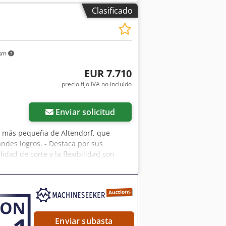
el tope-guía paralelo: hasta 49 °,
Clasificado
tencia motor incisor: 0,5 CV / 0,37 kW,
 100 / 50 mm cada una, Peso: 450 kg -
 km
EUR 7.710
precio fijo IVA no incluído
ás fotos
Enviar solicitud
es más pequeña de Altendorf, que
ndes logros. - Destaca por sus
idad de corte y la flexibilidad son
, longitud 2000 mm Motor 4 kW,
e máx. 100 mm, a 45° máx. 72 mm
 ajustable manualmente Corte a la
sha hasta 2600 mm Conexión de
peso desde 450 kg
Enviar subasta