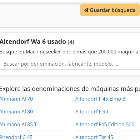
Motor 4 kW, velocidad 4200 rpm. Unidad de puntuación 0,37 kW Alt
Guardar búsqueda
72 mm Ajuste manual de altura y giro de 0 a 45° Ancho de corte 1
la longitud deseada en el tope de inglete angular hasta 2600 mm Co
50/100 mm peso 550 kg Altura de trabajo 910 mm
Altendorf Wa 6 usado
(4)
Busque en Machineseeker entre más que 200.000 máquinas
Explore las denominaciones de máquinas más p
Ahlmann Al 70
Altendorf F 45 Elmo 3
Ahlmann Al 80
Altendorf F 90
Ahlmann Al 85 T
Altendorf F45 Edition 500
Altendorf C 45
Altendorf Tkr 45