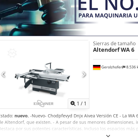
Sierras de tamaño
Altendorf
WA 6
Gerolzhofen
8.536
Pedir m
1
/
1
Estado:
nuevo
, -Nuevo- Chodpfevyd Dnjx Aivea Versión CE - La WA 
de Altendorf, que existen. - A pesar de sus menores dimensiones, 
Destaca por sus potentes características. Incluso los espacios más p
flexibilidad son excelentes. en uso diario. Datos técnicos: Carro de