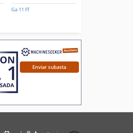
Ga 11 Ff
Hfs 6
Nzm 6 200
Enviar subasta