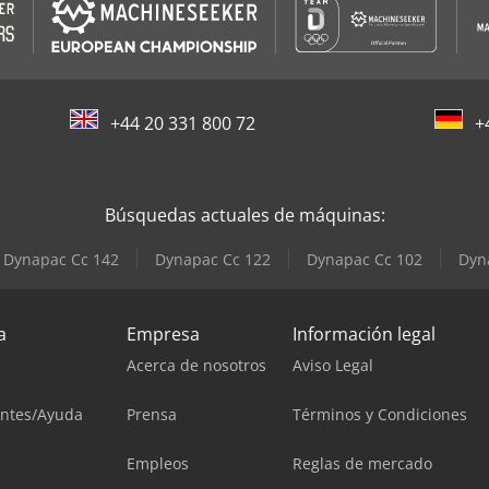
+44 20 331 800 72
+
Búsquedas actuales de máquinas:
Dynapac Cc 142
Dynapac Cc 122
Dynapac Cc 102
Dyn
a
Empresa
Información legal
Acerca de nosotros
Aviso Legal
entes/Ayuda
Prensa
Términos y Condiciones
Empleos
Reglas de mercado