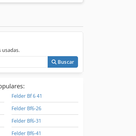
ura de corte máx. 100 mm, a 45° máx.
000 mm, ajustable manualmente Corte a
nexión de extracción superior/inferior
 usadas.
Buscar
opulares:
Felder Bf 6 41
Felder Bf6-26
Felder Bf6-31
Felder Bf6-41