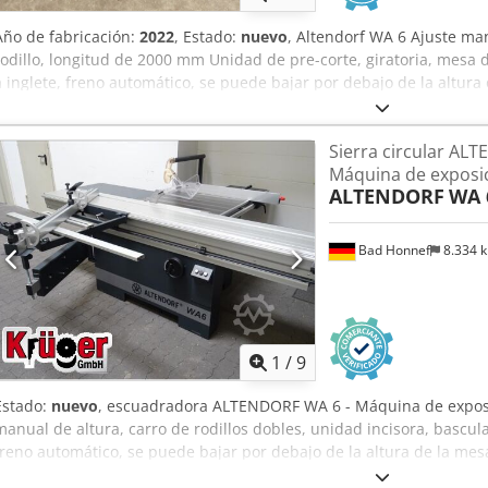
Año de fabricación:
2022
, Estado:
nuevo
, Altendorf WA 6 Ajuste man
rodillo, longitud de 2000 mm Unidad de pre-corte, giratoria, mesa 
a inglete, freno automático, se puede bajar por debajo de la altura d
Chedeihahmspfx Aivea Rango de giro: 0 - 45°, ancho de corte en el 
máxima de corte: 87 mm, diámetro máximo de la hoja de sierra: 31
Sierra circular AL
cortes a inglete: hasta 49°, velocidades: 4.200 rpm, potencia del mot
Máquina de exposic
del motor de pre-corte: 0,5 CV / 0,37 kW, altura de la mesa de trab
ALTENDORF
WA 
de aspiración: 1 x 100 / 50 mm, peso: 450 kg Campana de aspiració
almacén 54634 Bitburg - disponible de inmediato - Ubicación: disp
listo para ser cargado - - disponible de inmediato -
Bad Honnef
8.334 
1
/
9
Estado:
nuevo
, escuadradora ALTENDORF WA 6 - Máquina de exposic
manual de altura, carro de rodillos dobles, unidad incisora, bascul
freno automático, se puede bajar por debajo de la altura de la mesa
giro: 0 - 45 °, Longitud de corte: 2.500 mm, Anchura de corte en el