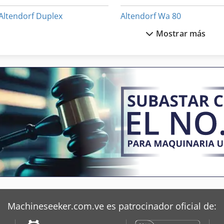
Altendorf Duplex
Altendorf Wa 80
Mostrar más
Altendorf Edition 500
Elu Mhw 6
Altendorf Elmo 3
Felder Bf 6
Altendorf F 45
Felder Bf 6 26
Altendorf F 45 Elmo
Felder Bf 6 31
Machineseeker.com.ve es patrocinador oficial de: