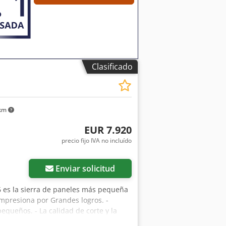
Clasificado
 km
EUR 7.920
precio fijo IVA no incluído
ás fotos
Enviar solicitud
6 es la sierra de paneles más pequeña
impresiona por Grandes logros. -
equeños. - La calidad de corte y la
 rodillos dobles, longitud 2600 mm