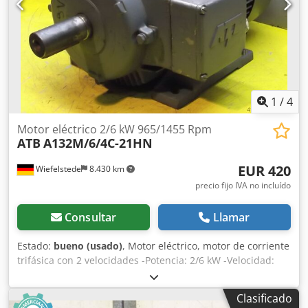
1
/
4
Motor eléctrico 2/6 kW 965/1455 Rpm
ATB
A132M/6/4C-21HN
EUR 420
Wiefelstede
8.430 km
precio fijo IVA no incluído
Consultar
Llamar
Estado:
bueno (usado)
, Motor eléctrico, motor de corriente
trifásica con 2 velocidades -Potencia: 2/6 kW -Velocidad:
965/1455 rpm -Eje: Ø 38 mm -Tipo de construcción: B3 -
Conmutable por polos -Grado de protección: IP 54 -
Clasificado
Cantidad: 3 unidades disponibles -Precio: por unidad -