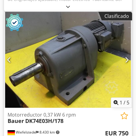
engranaje: SEW, tipo: R72-43-V01 -Fabricante del motor:
SEW, tipo: VUF1DT80K-6 -Potencia del motor: 0,37 kW -
Clasificado
Rango de velocidad: 1,2-6 RPM -Motor: con regulación -Eje
de transmisión: Ø 40 mm -Diseño: B3 -Cantidad: 2 motores
disponibles Dsdpfsc Nnaxex Afmock -Precio: por unidad -
Dimensiones: 700/230/A410 mm -Peso: 70 kg
1
/
5
Motorreductor 0,37 kW 6 rpm
Bauer
DK74E03H/178
EUR 750
Wiefelstede
8.430 km