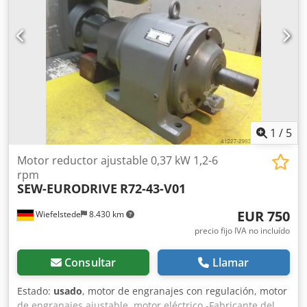
1
/
5
Motor reductor ajustable 0,37 kW 1,2-6
rpm
SEW-EURODRIVE
R72-43-V01
EUR 750
Wiefelstede
8.430 km
precio fijo IVA no incluído
Consultar
Llamar
Estado:
usado
, motor de engranajes con regulación, motor
de engranajes ajustable, motor eléctrico -Fabricante del