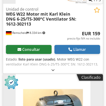
oscilantes. Distancia entre ejes: 3050 mm. Carrocería:
volquete trilateral Meiller, motor de 6 cilindros, bloqueo de
Unidad de control
WEG
W22 Motor mit Karl Klein
diferencial. ¡INFORMACIÓN SOBRE ACCESORIOS SIN
DNG 6-25/TS-300°C Ventilator SN:
GARANTÍA! Sujetos a cambios, venta previa y errores.
1612-302113
Dsdozkh Tqjpfx Afmeck
EUR 159
Remscheid
8.334 km
precio fijo IVA no incluído
Consultar
Llamar
Estado:
listo para usar (usado)
, Motor WEG W22 con
ventilador Karl Klein DNG 6-25/TS-300°C SN: 1612-302113,
usado, en buen estado, 100% funcional, suministro según
fotos. Dcodox Dwinspfx Afmok
Clasificado