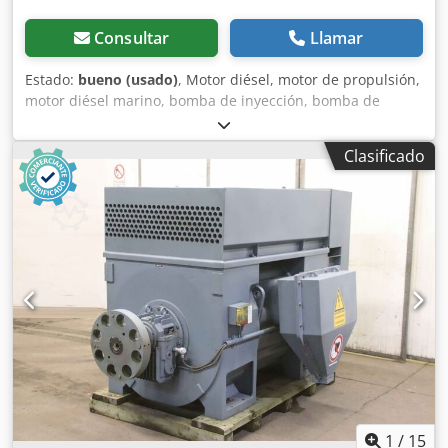
Consultar
Llamar
Estado:
bueno (usado)
, Motor diésel, motor de propulsión,
motor diésel marino, bomba de inyección, bomba de
combustible, bomba de inyección de combustible Dcjdpoh
It Trofx Afmek -Fabricante: Bosch, bomba de inyección
Clasificado
para motor diésel de 6 cilindros -Tipo: PES6R120/720LV B
403 860 177 RQV300-900 RV -Componentes individuales:
véase las fotos -Cantidad: 2 bombas de inyección
disponibles -Precio: por unidad -Dimensiones:
460/215/A325 mm -Peso: 32 kg
1
/
15