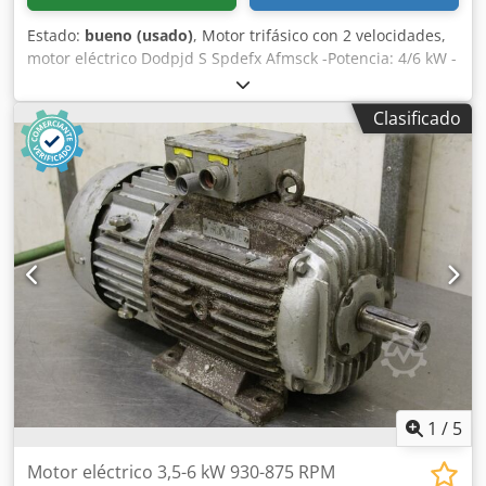
Estado:
bueno (usado)
, Motor trifásico con 2 velocidades,
motor eléctrico Dodpjd S Spdefx Afmsck -Potencia: 4/6 kW -
Velocidad: 720/1440 rpm -Eje: Ø 38 x 80 mm -Diseño: B5 -
Grado de protección: IP 55 -Dimensiones: 510/300/A350
Clasificado
mm -Peso: 77,5 kg
1
/
5
Motor eléctrico 3,5-6 kW 930-875 RPM