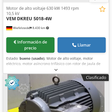
Motor de alto voltaje 630 kW 1493 rpm
10,5 kV
VEM
DKREU 5018-4W
Wiefelstede
8.430 km
Información de
Llamar
precio
Estado:
bueno (usado)
, Motor de alto voltaje, motor
eléctrico, motor asíncrono trifásico con rotor de jaula de
ardilla -Potencia: 630 kW Dcjdjvvmn Uspfx Afmok -Voltaje:
10500 V -Velocidad: 1493 rpm -Eje: Ø 65 x 140 mm -Diseño:
Clasificado
B3 -Clase de protección: IP 54 -Documentación: toda
disponible -Cantidad: 1 pieza disponible -Dimensiones:
2440/1885/H1500 mm -Peso: 5000 kg