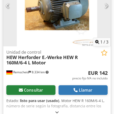
1
/
3
Unidad de control
HEW Herforder E.-Werke
HEW R
160M/6-4 L Motor
EUR 142
Remscheid
8.334 km
precio fijo IVA no incluído
Consultar
Llamar
Estado:
listo para usar (usado)
, Motor HEW R 160M/6-4 L,
número de serie según la fotografía, distancia entre los
agujeros de los orificios de montaje: 255 x 210 mm,