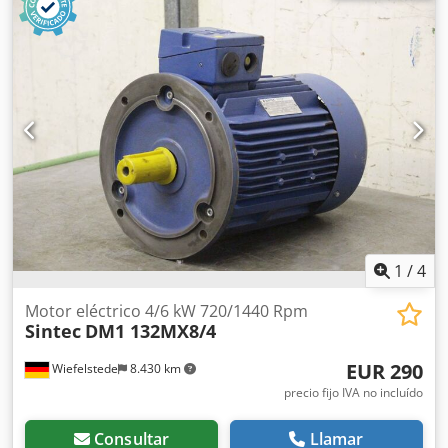
Dimensiones: 480/320/A260 mm Dedscnf Hnepfx Afmjck -
Peso: 69 kg
1
/
4
Motor eléctrico 4/6 kW 720/1440 Rpm
Sintec
DM1 132MX8/4
EUR 290
Wiefelstede
8.430 km
precio fijo IVA no incluído
Consultar
Llamar