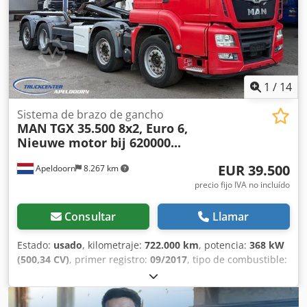
1
/
14
Sistema de brazo de gancho
MAN
TGX 35.500 8x2, Euro 6,
Nieuwe motor bij 620000...
EUR 39.500
Apeldoorn
8.267 km
precio fijo IVA no incluído
Consultar
Llamar
Estado:
usado
, kilometraje:
722.000 km
, potencia:
368 kW
(500,34 CV)
, primer registro:
09/2017
, tipo de combustible:
diésel
, configuración de ejes:
8x2
, distancia entre ejes:
6.670 mm
, combustible:
diésel
, color:
otro
, cabina del
conductor:
cabina dormitorio
, tipo de engranaje: