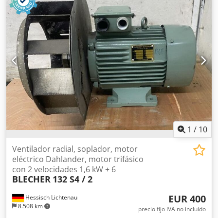
separado! Djdpfxoi D H N Do Afmsck
1
/
10
Ventilador radial, soplador, motor
eléctrico Dahlander, motor trifásico
con 2 velocidades 1,6 kW + 6
BLECHER
132 S4 / 2
EUR 400
Hessisch Lichtenau
8.508 km
precio fijo IVA no incluído