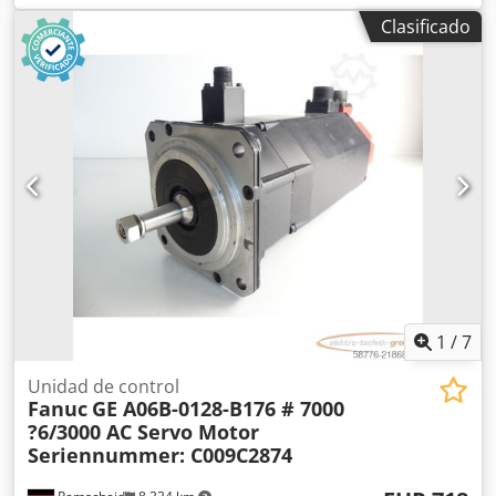
diámetro del eje de transmisión: 42 mm, usado, con signos
Clasificado
normales de uso, 100 % funcional, el suministro incluye lo
que se muestra en las fotos. ATENCIÓN: ¡Solicite por
separado el presupuesto para el embalaje y el envío! Djdji
D Ictepfx Afmjck
1
/
7
Unidad de control
Fanuc
GE A06B-0128-B176 # 7000
?6/3000 AC Servo Motor
Seriennummer: C009C2874