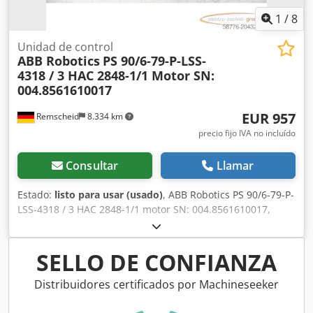
1
/
8
Unidad de control
ABB Robotics
PS 90/6-79-P-LSS-
4318 / 3 HAC 2848-1/1 Motor SN:
004.8561610017
EUR 957
Remscheid
8.334 km
precio fijo IVA no incluído
Consultar
Llamar
Estado:
listo para usar (usado)
, ABB Robotics PS 90/6-79-P-
LSS-4318 / 3 HAC 2848-1/1 motor SN: 004.8561610017,
usado, en buen estado, 100% funcional, entrega según
fotos. Dodpfx Aextv Twsfmock
SELLO DE CONFIANZA
Distribuidores certificados por Machineseeker