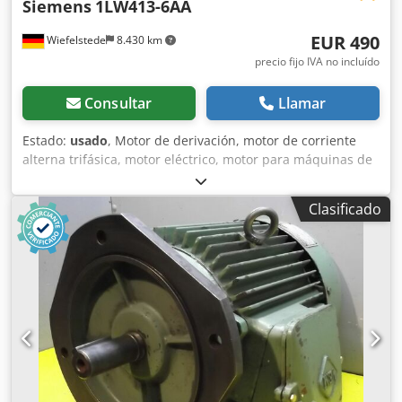
Siemens
1LW413-6AA
EUR 490
Wiefelstede
8.430 km
precio fijo IVA no incluído
Consultar
Llamar
Estado:
usado
, Motor de derivación, motor de corriente
alterna trifásica, motor eléctrico, motor para máquinas de
encuadernación de documentos, máquina de
encuadernación de documentos, con control de velocidad,
Clasificado
con regulación de velocidad, rotor de anillos rozantes,
motor de rotor de anillos rozantes. -Potencia: 3,5-6 kW -
Velocidad: 930-875 rpm Dsdpfodc Ipkox Afmeck -Eje: Ø 38
mm -Tipo de montaje: B3 -Grado de protección: IP 44 -
Dimensiones: 610/270/A340 mm -Peso: 91 kg