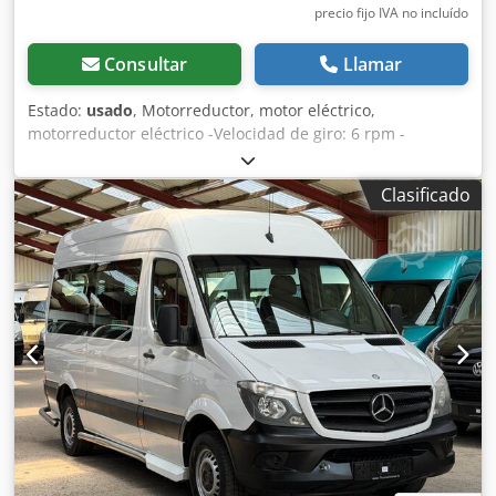
precio fijo IVA no incluído
Consultar
Llamar
Estado:
usado
, Motorreductor, motor eléctrico,
motorreductor eléctrico -Velocidad de giro: 6 rpm -
Potencia: 0,37 kW -Tipo de construcción: B3 -Diámetro del
eje: 40 mm -Grado de protección: IP 65 -Cantidad: 1 motor
Clasificado
disponible -Precio: por unidad -Dimensiones:
675/260/A245 mm -Peso: 47 kg Dedpocpnl Aofx Afmjck