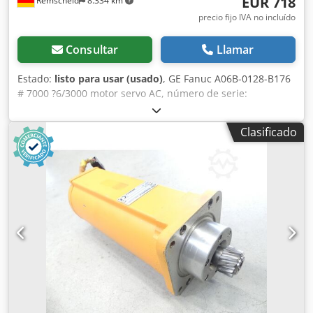
EUR 718
Remscheid
8.334 km
precio fijo IVA no incluído
Consultar
Llamar
Estado:
listo para usar (usado)
, GE Fanuc A06B-0128-B176
# 7000 ?6/3000 motor servo AC, número de serie:
C009C2874, usado, en buen estado, 100% funcional,
alcance de suministro según fotos. Dcedpfx Aoy Npc
Clasificado
Tsfmok