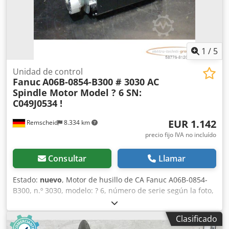
Pesos Peso en vacío: 14.000 kg Carga útil: 18.100 kg MMA:
32.000 kg Peso máximo remolcable: 50.000 kg
Funcionalidad Carrocería extensible: Sí Identificación
Matrícula: BB-869-D = Información de la empresa = Datos
bancarios: Cuenta Rabobank: 39.33.10.655 IBAN:
1
/
5
NL73RABO0393310655 Código SWIFT: RABONL2U -
¡Verifique siempre nuestros datos bancarios antes de
Unidad de control
realizar cualquier transacción! - No se reservan vehículos
Fanuc
A06B-0854-B300 # 3030 AC
sin un depósito. - Nos reservamos el derecho a errores de
Spindle Motor Model ? 6 SN:
escritura y descripción en todos los vehículos ofertados.
C049J0534 !
EUR 1.142
Remscheid
8.334 km
precio fijo IVA no incluído
Consultar
Llamar
Estado:
nuevo
, Motor de husillo de CA Fanuc A06B-0854-
B300, n.º 3030, modelo: ? 6, número de serie según la foto,
sin usar, 100 % funcional (falta la cubierta del ventilador).
El alcance del suministro se muestra en las fotos.
Clasificado
ATENCIÓN: ¡Solicite el coste del embalaje y el envío por