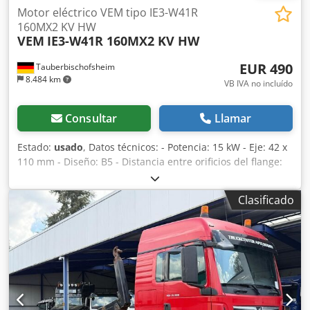
Motor eléctrico VEM tipo IE3-W41R
160MX2 KV HW
VEM
IE3-W41R 160MX2 KV HW
EUR 490
Tauberbischofsheim
8.484 km
VB IVA no incluído
Consultar
Llamar
Estado:
usado
, Datos técnicos: - Potencia: 15 kW - Eje: 42 x
110 mm - Diseño: B5 - Distancia entre orificios del flange:
aproximadamente 270 mm Dsdpezrxt Refx Afmjck
Clasificado