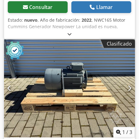
Consultar
Llamar
Estado:
nuevo
, Año de fabricación:
2022
, NWC165 Motor
Cummins Generador Newpower La unidad es nueva,
completa con controles, tanque de diesel, escape y
baterías. Especificaciones técnicas Motor: Cummins
Clasificado
6BTAA5.9-G12, 6 cilindros, refrigerado por agua
Generador:Leroy Somer Potencia continua: 120 kW / 150
kVA Potencia máxima: 132 kW / 165 kVA Conexión:
disyuntor 4P, (enchufes opcionales, interruptor de
transferencia automática opcional..) Frecuencia: 50Hz
Dcedeh U Nyrjpfx Afmek Voltaje: 400/230V RPM: 1500 rpm.
Depósito de gasóleo: 8-10 horas de funcionamiento
Dimensiones (LxAnxAl): 3100x 1100x1745mm Peso: 1700 kg
Monitoreo de red, insonorizado costes adicionales;
Contador automático de transferencias: 980€ Envío: - El
transporte mundial, incluida la descarga, es posible por
un cargo adicional - Para poder dar un precio de flete
exacto, por favor envíeme una consulta con sus datos y su
1
/
3