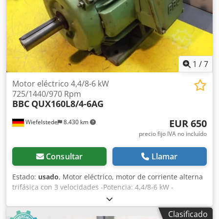
1
/
7
Motor eléctrico 4,4/8-6 kW
725/1440/970 Rpm
BBC
QUX160L8/4-6AG
EUR 650
Wiefelstede
8.430 km
precio fijo IVA no incluído
Consultar
Llamar
Estado:
usado
, Motor eléctrico, motor de corriente alterna
trifásica con 3 velocidades -Potencia: 4,4/8-6 kW -
Velocidad: 725/1440/970 rpm -Conmutable por polos -Eje:
Ø 42 mm -Tipo de construcción: B3 Dedpfx Afjctyqfemock -
Clasificado
Grado de protección: IP 44 -Precio: por unidad -Cantidad: 2