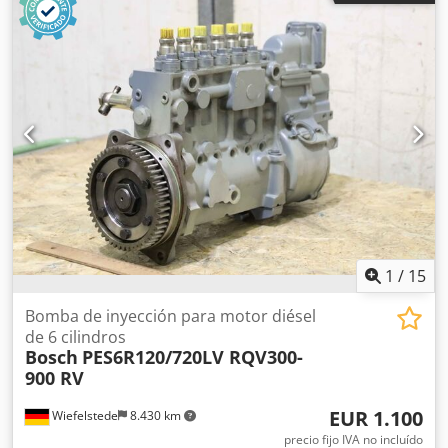
unidades disponibles -Dimensiones: 650/440/A320 mm -
Peso: 140 kg
1
/
15
Bomba de inyección para motor diésel
de 6 cilindros
Bosch
PES6R120/720LV RQV300-
900 RV
EUR 1.100
Wiefelstede
8.430 km
precio fijo IVA no incluído