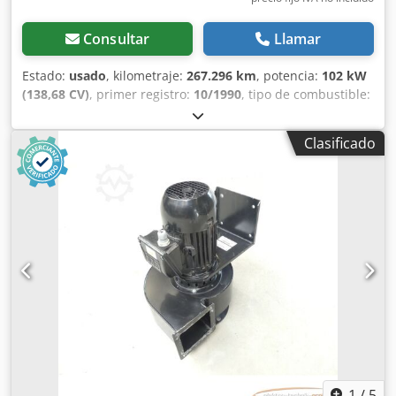
errores/modificaciones y la posibilidad de venta previa.
Consultar
Llamar
Estado:
usado
, kilometraje:
267.296 km
, potencia:
102 kW
(138,68 CV)
, primer registro:
10/1990
, tipo de combustible:
diésel
, peso en vacío:
5.350 kg
, peso máximo de la carga:
7.650 kg
, peso total:
13.000 kg
, tamaño del neumático:
Clasificado
10R22.5
, configuración de ejes:
4x2
, distancia entre ejes:
3.050 mm
, próxima inspección (TÜV):
01/2026
, color:
naranja
, cabina del conductor:
cabina del conductor
, tipo
de engranaje:
mecánico
, clase de emisión:
ninguno
,
amortiguación:
acero
, número de asientos:
2
, longitud del
espacio de carga:
3.800 mm
, anchura del espacio de
carga:
2.320 mm
, altura del espacio de carga:
600 mm
,
Equipamiento:
bloqueo del diferencial, cabina, dirección
asistida, enganche de remolque, hidráulica
, Ubicación del
vehículo: Bovenden, carrocería de acero, caja de
herramientas, ventana trasera, cambio manual de 6
velocidades, toma de fuerza, bloqueo de diferencial,
suspensión de ballestas, enganche de remolque con
conexiones de aire y luz, protección inferior, trampillas
1
/
5