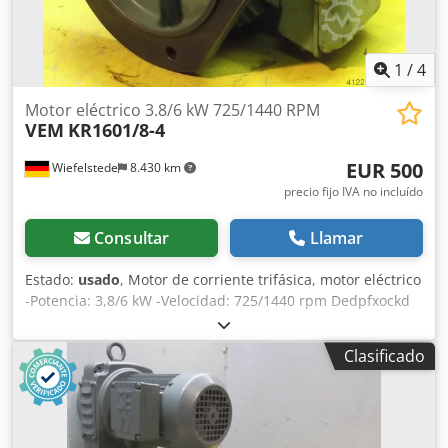
1
/
4
Motor eléctrico 3.8/6 kW 725/1440 RPM
VEM
KR1601/8-4
EUR 500
Wiefelstede
8.430 km
precio fijo IVA no incluído
Consultar
Llamar
Estado:
usado
, Motor de corriente trifásica, motor eléctrico
-Potencia: 3,8/6 kW -Velocidad: 725/1440 rpm Dedpfxockd
Ehj Afmjck -Eje: Ø 38 mm -Tipo de montaje: B5 -Grado de
protección: IP 44 -Precio: por unidad -Cantidad: 1 unidad
Clasificado
disponible -Dimensiones: 520/380/A360 mm -Peso: 94 kg