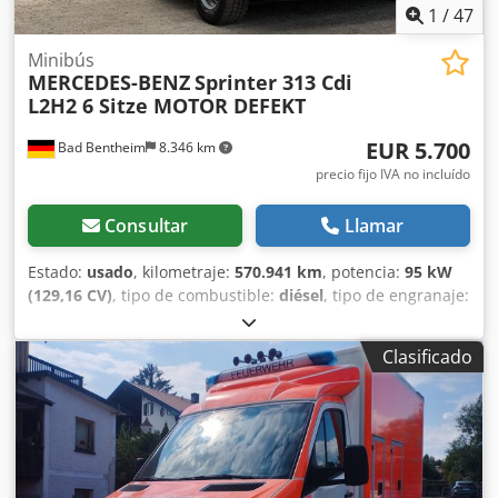
1
/
47
Minibús
MERCEDES-BENZ
Sprinter 313 Cdi
L2H2 6 Sitze MOTOR DEFEKT
EUR 5.700
Bad Bentheim
8.346 km
precio fijo IVA no incluído
Consultar
Llamar
Estado:
usado
, kilometraje:
570.941 km
, potencia:
95 kW
(129,16 CV)
, tipo de combustible:
diésel
, tipo de engranaje:
automático
, primer registro:
02/2014
, próxima inspección
(TÜV):
07/2027
, clase de emisión:
Euro 6
, color:
blanco
,
Clasificado
número de asientos:
6
, Equipamiento:
ABS, Programa
electrónico de estabilidad (ESP), aire acondicionado,
cierre centralizado, filtro de hollín, sistema
inmovilizador, vehículo accidentado
, * 5.700 € (neto) *
Mercedes-Benz Sprinter 313 Cdi BlueTEC L2H2, 6 plazas,
elevador para sillas de ruedas, aire acondicionado, Euro 6