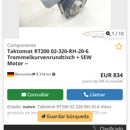
1
/
10
Componente
Taktomat RT200 02-320-RH-20-6
Trommelkurvenrundtisch + SEW
Motor --
EUR 834
Remscheid
8.334 km
precio fijo IVA no incluído
Consultar
Llamar
Estado:
nuevo
, Taktomat RT200 02-320-RH-20-6 mesa
giratoria de levas de tambor SN: R1R05-100770 con
Guardar búsqueda
motorreductor SEW SA47 DRS71S4BE05/ASE1/TF SN:
01.7402391002.0001.17, sin uso, 100% funcional.
Clasificado