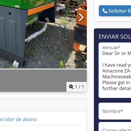
Solicitar 
ENVIAR SOL
Mensaje*
1
/
1
Nombre*
arcidor de abono
Correo elect