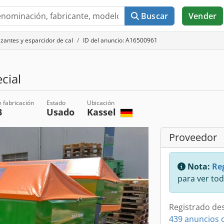
Buscar
Vender
lizantes y esparcidor de cal
ID del anuncio: A16500961
cial
 fabricación
Estado
Ubicación
3
Usado
Kassel
Proveedor
Nota:
Reg
para ver tod
Registrado de
439 anuncios 