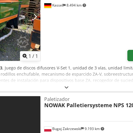
Kassel
8.494 km
Pedir más fotos
1
/
1
3
, Juego de discos difusores V-Set 1, unidad de 3 vías, unidad limi
e rodillos enchufable, mecanismo de esparcido ZA-V, sobreestructur
tes de instalación para dispositivos base ZA, recogedor de sucied
Paletizador
NOWAK Palletiersysteme
NPS 12
Bugaj Zakrzewski
9.193 km