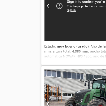
Estado:
muy bueno (usado)
, Año de f
mm
, altura total:
4.380 mm
, ancho tot
automática NOWAK NPS 1200, año de fab
servicio. Ideal para la paletización d
Fabricante: NOWAK Palettiersysteme Gm
palets: – EURO 800 × 1200 mm – Desec
(según página 2 del documento) • Almac
llenos (hasta 1200 kg) con variador de
laterales para centrado de capas del p
con ajuste automático. • Cinta sincro
palets llenos. • Cintas transportadoras
plataforma. • Enmallado con sensores d
Controlador Siemens S7 (CPU 315) • Pa