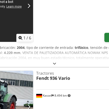
1
/
6
abricación:
2004
, tipo de corriente de entrada:
trifásico
, tensión de
al:
4.220 mm
, VENTA DE PALETIZADORA AUTOMÁTICA NOWAK NPS 12
ricación 2004, en muy buen estado técnico, totalmente operativa y
e sacos/embalajes en sistemas industriales. — Datos principales de
bH • Capacidad: hasta 1200 sacos por hora (según especificación 
Tractores
hables 800 × 1200 mm – Industriales 1000 × 1200 mm (página 1) —
Fendt
936 Vario
én de palets vacíos – capacidad 12 uds., alimentación automática 
 frecuencia. • Mesas de carga cubiertas con chapa V2A, accionadas 
roducto. • Dispositivo para posicionamiento de productos en las m
nizadora de 1000 mm, largo 1000 mm. • Transportador de palets va
Kassel
8.494 km
 adicionales – longitud 6000 mm. • Plataforma de servicio y escalera
e seguridad, barreras ópticas de protección. Chjdpjxwy Dhjfx Ahuja
nel KTP 700 • Variadores SEW • Sensores eléctricos y cableado nue