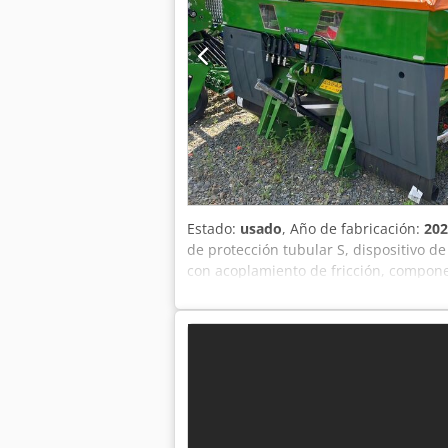
Estado:
usado
, Año de fabricación:
202
de protección tubular S, dispositivo d
con acoplamiento de fricción, componen
Dwh Rjuoha