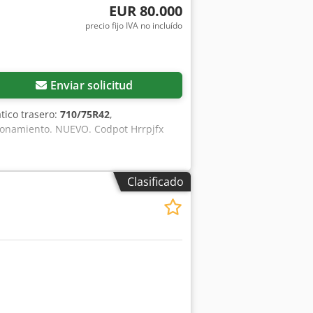
EUR 80.000
 3 × 400 V, 50 Hz • Consumo de
precio fijo IVA no incluído
 • Color: Hammerschlag verde malaquita
 Mantenimiento regular. • Posibilidad
oferta.
Enviar solicitud
tico trasero:
710/75R42
,
cionamiento. NUEVO. Codpot Hrrpjfx
Clasificado