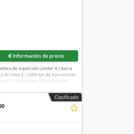
Información de precio
tadora de esparcido Limiter V / barra
a de tolva S / 2000 eje de transmisión
ad S / iluminación LED Cjdpfx Ahjt
Clasificado
00