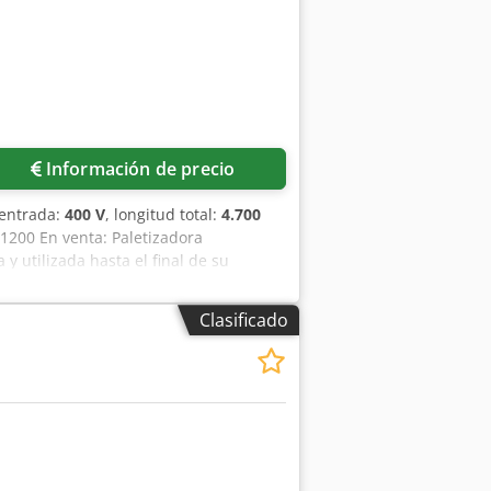
Información de precio
 entrada:
400 V
, longitud total:
4.700
00 En venta: Paletizadora
 utilizada hasta el final de su
 la máquina • Modelo: NPS 1200 •
– página 1 del documento) • Tipos de
Clasificado
 Equipamiento y conjuntos incluidos
al elevador. • Elevador de palets
por correa dentada. • 3 × prensores
esas. • Girador de sacos de 90°–180°
cíos de 1800 mm y transportador de
s de acceso. • Panel de control en la
 El armario de control incluye: •
vos — Datos técnicos de la máquina