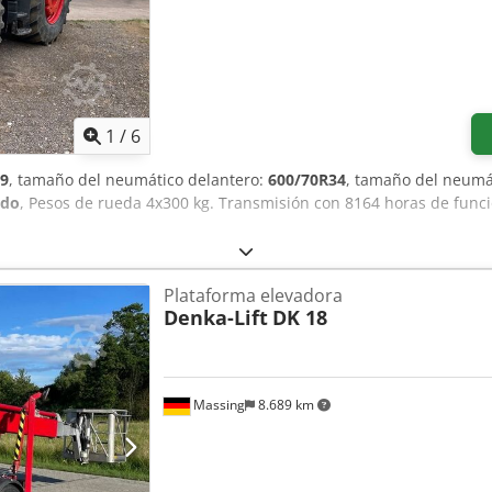
itud: 4700 mm • Ancho: 4220 mm • Altura: 4380 mm • Alimentación:
cintas: estándar 2900 mm • Altura de salida de los palets: 550 mm
3 — Estado de la máquina • Usada, en muy buen estado, completa. •
ecio A convenir – por favor, póngase en contacto para recibir una 
1
/
6
9
, tamaño del neumático delantero:
600/70R34
, tamaño del neumá
ido
, Pesos de rueda 4x300 kg. Transmisión con 8164 horas de fun
Plataforma elevadora
Denka-Lift
DK 18
Massing
8.689 km