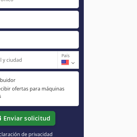
País
l y ciudad
ibuidor
ecibir ofertas para máquinas
s
Enviar solicitud
laración de privacidad