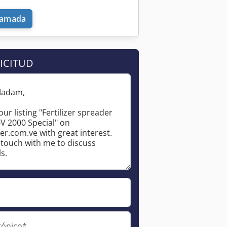
llamada
ICITUD
Pedir más fotos
rónico*