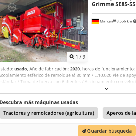
Grimme
SE85-55
Marxen
8.556 km
1
/
9
Estado:
usado
, Año de fabricación:
2020
, horas de funcionamiento:
Acoplamiento esférico de remolque Ø 80 mm / E.10.020 Pie de apoy
estándar / Toma de fuerza con 6 dientes / Accionamiento con veloc
E.10.200 Caja de cambios de 3 etapas / Velocidad de la máquina /
Descubra más máquinas usadas
Tractores y remolcadores (agricultura)
Aperos de l
Guardar búsqueda