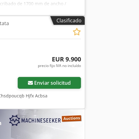
de cribado de 1700 mm de ancho /
ox Acbja
Clasificado
tata
EUR 9.900
precio fijo IVA no incluído
Enviar solicitud
 / Chsdpoucqb Hjfx Acbsa
n