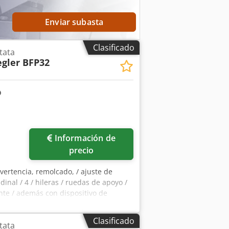
Enviar subasta
Clasificado
tata
egler BFP32
Información de
precio
vertencia, remolcado, / ajuste de
dinal / 4 / hileras / ruedas de apoyo /
ente / además con dispositivo de
Clasificado
tata