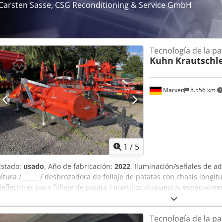
Carsten Sasse, CSG Reconditioning & Service GmbH
Tecnología de la pa
Kuhn
Krautschl
Marxen
8.556 km
1
/
5
Estado:
usado
, Año de fabricación:
2022
, Iluminación/señales de ad
altura / _____ / desbrozadora de follaje de patatas con chasis longitu
deflectores para follaje de patata / martillos dispuestos especialm
conducción longitudinal / Csdpfoqrrynjx Acbeha
Tecnología de la pa