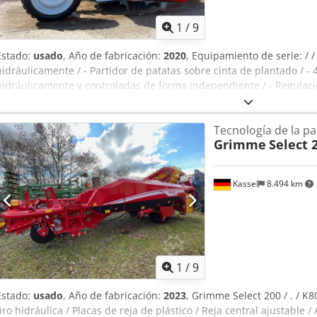
1
/
9
Estado:
usado
, Año de fabricación:
2020
, Equipamiento de serie: / 
hidráulicamente / - Partidor de patatas sobre cinta de plantado / -
hidráulicamente y controladas de forma independiente / - Regulaci
plantado / - Vibrador accionado hidráulicamente en la unidad de p
Tecnología de la pa
Grimme
Select 
Kassel
8.494 km
1
/
9
Estado:
usado
, Año de fabricación:
2023
, Grimme Select 200 / . / K8
tiro hidráulica / Placas de reja de plástico / Reja central ajustable