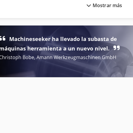
Mostrar más
Cultivador De Maíz
Máquina De Pasta
Dispositivo De Alimentación
Máquina De Procesa
Dispositivos De Control
Pc Industrial
Machineseeker ha llevado la subasta de
Equipo De Taller
Planta Industrial
máquinas herramienta a un nuevo nivel.
Christoph Bobe, Amann Werkzeugmaschinen GmbH