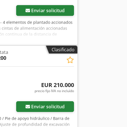
Enviar solicitud
/ - 4 elementos de plantado accionados
 4 cintas de alimentación accionadas
ón continua de la distancia de
lantado Codpsr Ha I Iefx Acbsha
Clasificado
tata
200
EUR 210.000
precio fijo IVA no incluído
Enviar solicitud
0 / Pie de apoyo hidráulico / Barra de
 / Ajuste de profundidad de excavación