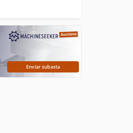
Tecnología De Alimentación
miento De Carne
Tecnología De Almacenamiento
Enviar subasta