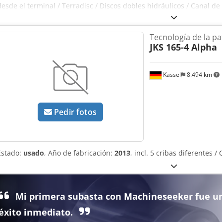
desde el terminal / Terradisc / Discos dobles hidráulicos / Canal 
Tracción de fricción independiente de la separación Chsdpfjtgtm R
Tecnología de la pa
JKS 165-4 Alpha
Kassel
8.494 km
Pedir fotos
Estado:
usado
, Año de fabricación:
2013
, incl. 5 cribas diferentes
Mi primera subasta con Machineseeker fue u
éxito inmediato.