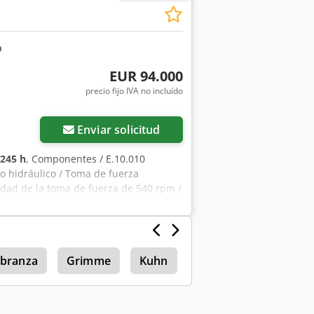
EUR 94.000
precio fijo IVA no incluído
Enviar solicitud
245 h
, Componentes / E.10.010
o hidráulico / Toma de fuerza
idad de la toma de fuerza de 540 rpm /
 norma Chodpfx Acsrywdxsbja
abranza
Grimme
Kuhn