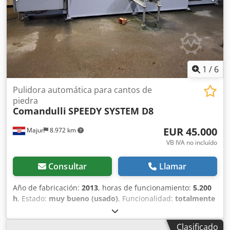
1
/
6
Pulidora automática para cantos de
piedra
Comandulli
SPEEDY SYSTEM D8
EUR 45.000
Majur
8.972 km
VB IVA no incluído
Consultar
Llamar
Año de fabricación:
2013
, horas de funcionamiento:
5.200
h
, Estado:
muy bueno (usado)
, Funcionalidad:
totalmente
funcional
, Ofrecemos esta pulidora automática de cantos
para piedra Comandulli SPEEDY SYSTEM D8 en muy buen
Clasificado