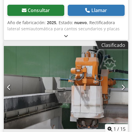
Consultar
Llamar
Año de fabricación:
2025
, Estado:
nuevo
, Rectificadora
lateral semiautomática para cantos secundarios y placas
de recubrimiento. Dependiendo de la aplicación, se
utilizan rodillos de esmerilado de diamante o discos de
Clasificado
esmerilado de diamante. Csdpfxexmuvds Aprjrf • Sujeción
neumática de la pieza de trabajo • La pieza puede rotar
libremente y fijarse de forma segura sobre una mesa
giratoria • Grosor de las piezas hasta máx. 18 cm • Área de
trabajo: máx. 1,4 x 1,4 m • Cambio de herramienta manual
• Admisión del husillo M30 • Rango de velocidad 600–2.800
rpm • Longitud de la máquina: 1,7 m • Ancho de la
máquina: 0,8 m • Altura de la máquina aprox.: 2 m • Peso
de la máquina aprox.: 500 kg • Espacio requerido aprox.:
2,7 m x 2,7 m • Potencia instalada: 5,5 kW
1
/
15