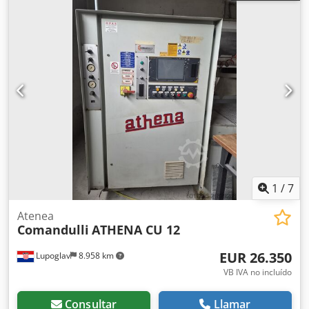
elaboración revolucionario, patentado por Breton, que
utiliza husillos calibradores con doble motorización: en
cada husillo, el primer motor asegura la rotación a baja
velocidad del cabezal portarrodillos, mientras que el
segundo motor asegura la rotación a alta velocidad de 6
rodillos radiales equipados con herramientas
diamantadas. Esta nueva tecnología ofrece las siguientes
ventajas: - rápida regulación del ancho de trabajo ya que
la sección de calibrado no requiere ninguna variación;
Cedpfx Asvuaxwoprerf - perfecta nivelación de la
superficie; - acabado superficial "afilado" que permite
reducir el número de unidades de nivelación sucesivas y,
en consecuencia, los costes de acabado.
1
/
7
Atenea
Comandulli
ATHENA CU 12
EUR 26.350
Lupoglav
8.958 km
VB IVA no incluído
Consultar
Llamar