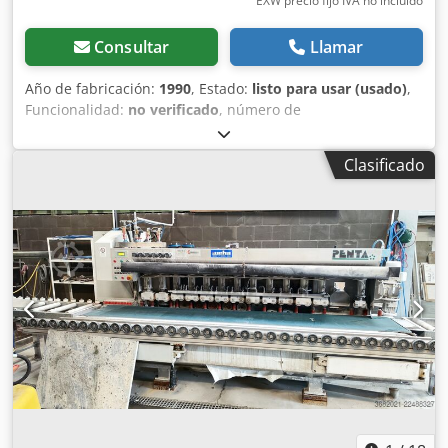
EXW precio fijo IVA no incluído
Consultar
Llamar
Año de fabricación:
1990
, Estado:
listo para usar (usado)
,
Funcionalidad:
no verificado
, número de
máquina/vehículo:
24/44
, Máquina universal de rectificado
plano para el procesamiento de superficies, bordes y
Clasificado
laterales. Cabezal de rectificado para granito. Plato de
sujeción. Dispositivo de giro y tensado para el
procesamiento de los laterales de lápidas. Ajuste de altura
de 600 mm. Longitud de rectificado de 3000 mm. Cedpfjzr
Rn Tox Aprorf Programa de rectificado BS. Varias
velocidades de giro. Recorrido neumático del husillo.