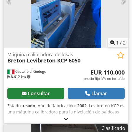
1
/
2
Máquina calibradora de losas
Breton
Levibreton KCP 6050
EUR 110.000
Castello di Godego
8.612 km
precio fijo IVA no incluído
Consultar
Llamar
Estado:
usado
, Año de fabricación:
2002
, Levibreton KCP es
una máquina calibradora para la nivelación de baldosas
de granito, que se desplazan sobre una cinta
transportadora, mediante una serie de herramientas
Clasificado
diamantadas. Esta máquina se basa en un concepto de