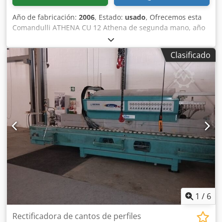
Año de fabricación:
2006
, Estado:
usado
, Ofrecemos esta
Comandulli ATHENA CU 12 Athena de segunda mano, año
de fabricación 2006. Cedjy Igyyspfx Aprsrf Modelo: ATHENA
CU 12 Número de serie: 00706 Año de fabricación: 2006
Clasificado
Corriente nominal: 63 A Potencia nominal: 15 kW
Alimentación: 3 x 380 V Frecuencia: 50 Hz Si tiene alguna
pregunta adicional o necesita más información, no dude
en enviarnos un mensaje o llamarnos.
1
/
6
Rectificadora de cantos de perfiles