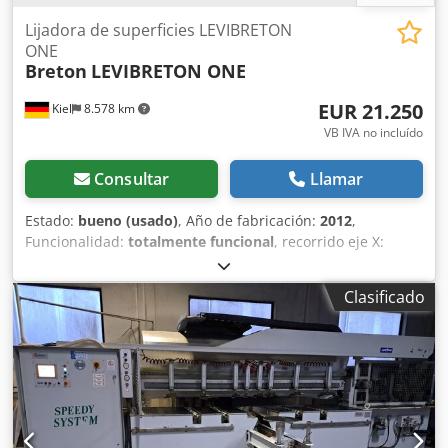
Lijadora de superficies LEVIBRETON
ONE
Breton
LEVIBRETON ONE
EUR 21.250
Kiel
8.578 km
VB IVA no incluído
Consultar
Llamar
Estado:
bueno (usado)
, Año de fabricación:
2012
,
Funcionalidad:
totalmente funcional
, recorrido eje X:
3.000 mm
, recorrido del eje Y:
2.000 mm
, potencia:
13 kW
(17,68 CV)
, Se trata de una LEVIBRETON ONE, lijadora de
Clasificado
superficies La máquina tiene un cabezal oscilante y un
disco abrasivo de 750 mm de diámetro. La máquina
permite pulir, satinar y abujardar las superficies de piedra
dura y piedra blanda (mármol). Credperpi E Asfx Aprsf
pulido, satinado y abujardado con la herramienta
adecuada.