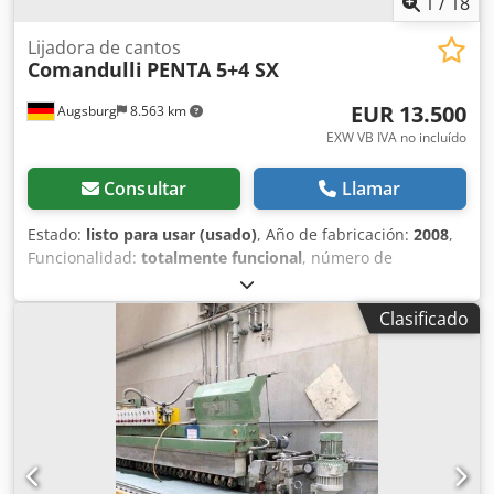
1
/
18
Lijadora de cantos
Comandulli
PENTA 5+4 SX
EUR 13.500
Augsburg
8.563 km
EXW VB IVA no incluído
Consultar
Llamar
Estado:
listo para usar (usado)
, Año de fabricación:
2008
,
Funcionalidad:
totalmente funcional
, número de
máquina/vehículo:
23907
, longitud total:
3.750 mm
, ancho
total:
1.800 mm
, altura de la mesa:
780 mm
, peso total:
Clasificado
3.000 kg
, MÁQUINA DE LIJAR BORDES COMANDULLI,
MODELO PENTA 5+4 SX Sentido de movimiento de la
banda: DE IZQUIERDA A DERECHA, año de fabricación
2008, n.º 23907 • Nueva banda transportadora, mayo de
2025 • 5 soportes de lijado frontal de 130 mm con
oscilación vertical • 2 soportes inferiores neumáticos / 2
soportes superiores • Soporte para ranurado de canales
para agua, con ajuste manual de altura y lateral • Soporte