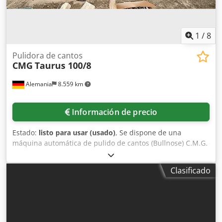
1
/
8
Pulidora de cantos
CMG
Taurus 100/8
Alemania
8.559 km
Información de precio
Estado:
listo para usar (usado)
, Se dispone de una
máquina automática de pulido de cantos (Bullnose) C.M.G.
para el rectificado de mármol, granito, piedra natural,
cuarzo y cerámica. Cantos: rectos/toroidales/biselados,
Clasificado
unidades de biselado: 2+2, husillos: 8, diámetro del disco
calibrador: 200 mm, diámetro del disco de corte: 300 mm,
diámetro de herramienta: 130 mm, rango de grosor de la
pieza: 20 mm-100 mm, velocidad de avance: 2300 mm/min,
dimensiones de la máquina: aprox. 7000 mm/1800