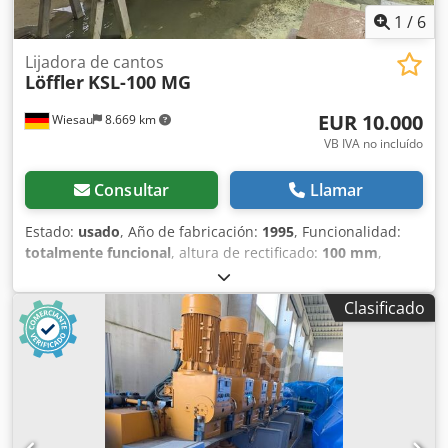
1
/
6
Lijadora de cantos
Löffler
KSL-100 MG
EUR 10.000
Wiesau
8.669 km
VB IVA no incluído
Consultar
Llamar
Estado:
usado
, Año de fabricación:
1995
, Funcionalidad:
totalmente funcional
, altura de rectificado:
100 mm
,
longitud de rectificado:
3.250 mm
, Ofrecemos esta lijadora
de cantos usada Löffler KSL-100 MG, año de fabricación
Clasificado
1995. Crsdpjythu Ijfx Apref Fabricante: Löffler
Maschinenbau GmbH Langenaltheim / Baviera Modelo:
KSL-100 MG Número de serie: 95.005/6/95 Año de
fabricación: 1995 Si tiene preguntas o necesita más
información, no dude en enviarnos un mensaje o
llamarnos.