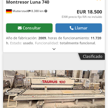
Montresor
Luna 740
EUR 18.500
Mutterstadt
8.388 km
EXW precio fijo IVA no incluído
Consultar
Llamar
Año de fabricación:
2009
, horas de funcionamiento:
11.720
h
, Estado:
usado
, Funcionalidad:
totalmente funcional
,
número de máquina/vehículo:
2008/065
, 1 soporte de
desbaste, 1 soporte para canal de agua, 7 soportes para
Clasificado
rectificado frontal, 3 biseles superiores, 3 biseles
inferiores, consola de ampliación de mesa, dirección de
avance de la banda de derecha a izquierda. Crsdpfx Aow
Exx Aoprjf