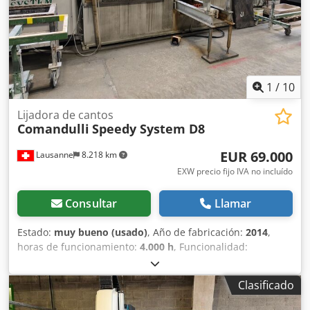
1
/
10
Lijadora de cantos
Comandulli
Speedy System D8
EUR 69.000
Lausanne
8.218 km
EXW precio fijo IVA no incluído
Consultar
Llamar
Estado:
muy bueno (usado)
, Año de fabricación:
2014
,
horas de funcionamiento:
4.000 h
, Funcionalidad:
totalmente funcional
, número de máquina/vehículo:
08614
, longitud total:
6.900 mm
, ancho total:
2.200 mm
,
Clasificado
altura total:
2.300 mm
, longitud de la mesa:
3.500 mm
,
peso total:
5.500 kg
, potencia:
6 kW (8,16 CV)
, Máquina de