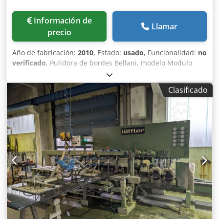
Información de
Llamar
precio
Año de fabricación:
2010
, Estado:
usado
, Funcionalidad:
no
verificado
, Pulidora de bordes Bellani, modelo Modulo
(2010). Cedpfxezc Rf Ie Aprorf
Clasificado