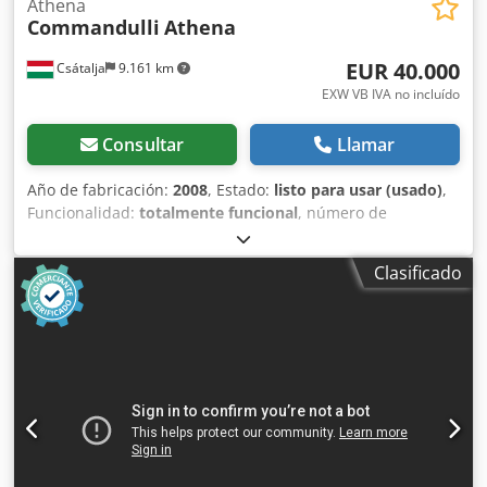
Athena
Commandulli
Athena
EUR 40.000
Csátalja
9.161 km
EXW VB IVA no incluído
Consultar
Llamar
Año de fabricación:
2008
, Estado:
listo para usar (usado)
,
Funcionalidad:
totalmente funcional
, número de
máquina/vehículo:
09808
, En venta: Pulidora de cantos
Commandulli Athena CU 12 – NETO 40.000 EUR En venta:
Clasificado
Pulidora de cantos Commandulli Athena CU 12, año de
fabricación 2008, por un precio neto de 40.000 EUR. La
máquina está ensamblada, en condiciones operativas,
fiable y robusta. Credpfx Aoycvx Topref Año de fabricación:
2008 Precio: 40.000 EUR neto Estado: Ensamblada y
operativa Características: Estructura estable y robusta,
excelente rendimiento Número de tipo: 09808