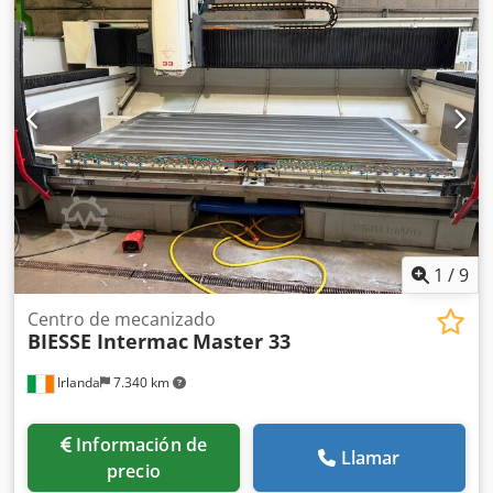
rectificado de cantos usada, modelo Speedy System D8,
con sistema automático de cambio de herramientas de 8
posiciones, mesa giratoria manual y 4 filas de rodillos
elevables neumáticamente para el rectificado de todos los
lados. Codjzm Ec Uspfx Aprsrf
1
/
9
Centro de mecanizado
BIESSE Intermac
Master 33
Irlanda
7.340 km
Información de
Llamar
precio