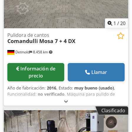
1
/
20
Pulidora de cantos
Comandulli
Mosa 7 + 4 DX
Detmold
8.458 km
Información de
Llamar
precio
Año de fabricación:
2016
, Estado:
muy bueno (usado)
,
Funcionalidad:
no verificado
, Máquina para pulido de
cantos Comandulli Musa 7+4 DX Sentido de trabajo: de
derecha a izquierda Cjdpfxezipzgj Aprjrf - Velocidad de
Clasificado
avance/alimentación (banda transportadora): 0-3 m/min -
Ancho de la banda: 600 mm - Espesor de trabajo: 10-80
mm - Ancho mínimo de trabajo: 80 mm - Ancho máximo de
trabajo (sin barra): 1200 mm - Ancho máximo de trabajo