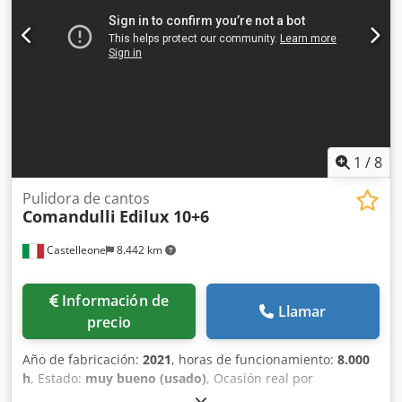
mm/1900 mm, peso: aprox. 5100 kg. La máquina no ha
estado en funcionamiento durante al menos 5 años y
necesita ser revisada. Es posible inspección in situ. Cedpfx
Ajyypmmsprerf
1
/
8
Pulidora de cantos
Comandulli
Edilux 10+6
Castelleone
8.442 km
Información de
Llamar
precio
Año de fabricación:
2021
, horas de funcionamiento:
8.000
h
, Estado:
muy bueno (usado)
, Ocasión real por
automatización del taller: Edilux 10+6 de 2021 para cantos