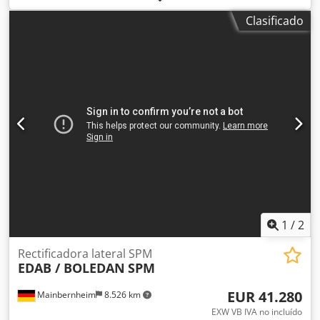
rectos de 10 a 100 mm de grosor con: 10 husillos frontales
Clasificado
de pulido, 3 husillos biseladores superiores, 3 husillos
biseladores inferiores, lubricación automática, 2 mesas de
rodillos de 2 m cada una. Muy buen estado. Csdjyrr Uvjpfx
Aprjrf
1
/
2
Rectificadora lateral SPM
EDAB / BOLEDAN
SPM
EUR 41.280
Mainbernheim
8.526 km
EXW VB IVA no incluído