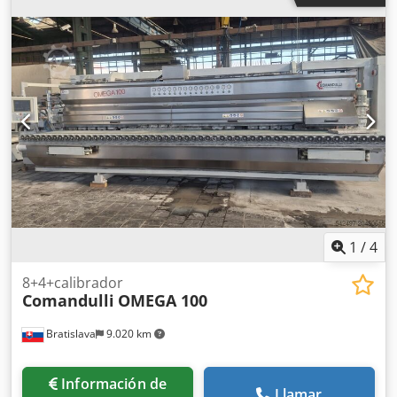
estado, año de fabricación 2013. Fabricante: Comandulli
Modelo: SPEEDY SYSTEM D8 Crodpfx Apoycxyaeref Año de
fabricación: 2013 Estado: muy bueno Si tiene alguna
pregunta o necesita más información, no dude en
enviarnos un mensaje o llamarnos.
1
/
4
8+4+calibrador
Comandulli
OMEGA 100
Bratislava
9.020 km
Información de
Llamar