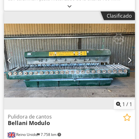
Longitud del brazo articulado: 2 x 1.100 mm. Ajuste de la
altura del husillo de lijado: 130 mm. Motor de lijado: 5,5
Clasificado
kW. Cjdpfxogn Tzlo Aprjrf Incluye las siguientes opciones: +
Control de velocidad, velocidad del husillo de
aproximadamente 250 – 1.000 rpm. + Soporte neumático
de la presión de lijado. + Cubierta de fuelle para la
columna y el husillo trapezoidal. + Incluye tornillos de
fijación a la base y plantilla de montaje. Herramientas de
lijado disponibles opcionalmente. Solicite más
información.
1
/
1
Pulidora de cantos
Bellani
Modulo
Reino Unido
7.758 km