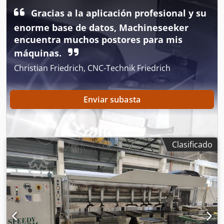
preliminar. 10 superficies frontales. 4 chaflanes. 2 ranuras
Gracias a la aplicación profesional y su
de refrigeración. Soporte de calibración. Crjdpfx Ajzpy
enorme base de datos, Machineseeker
Drjprof Dirección de desplazamiento de la banda: de
izquierda a derecha.
encuentra muchos postores para mis
máquinas.
Christian Friedrich, CNC-Technik Friedrich
Enviar subasta
Clasificado