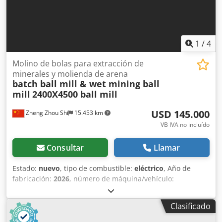
1
/
4
Molino de bolas para extracción de
minerales y molienda de arena
batch ball mill & wet mining ball
mill
2400X4500 ball mill
USD 145.000
Zheng Zhou Shi
15.453 km
VB IVA no incluído
Consultar
Llamar
Estado:
nuevo
, tipo de combustible:
eléctrico
, Año de
fabricación:
2026
, número de máquina/vehículo:
2700x4500
, Equipamiento:
bajo nivel de ruido
, Principales
parámetros técnicos del molino de bolas Diámetro del
Clasificado
tambor: 2400mm Longitud del tambor: 4500mm Potencia
del motor: 320KW Tamaño máximo de entrada: 25mm