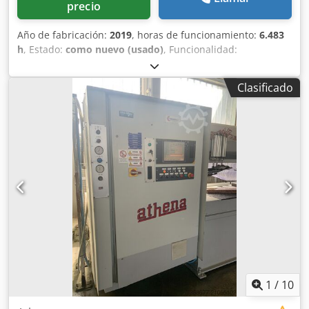
precio
Año de fabricación:
2019
, horas de funcionamiento:
6.483
h
, Estado:
como nuevo (usado)
, Funcionalidad:
totalmente funcional
, Comandulli OMEGA 100
reacondicionada, año 2019, 6483 horas de trabajo. Todos
Clasificado
los rodamientos cambiados, correa nueva. Máquina como
nueva. Probada. Garantía de 1 año. Codpfx Ajxudl Doprorf
1
/
10