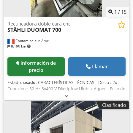
funcionamiento intermitente con tiempos de inactividad
1
/
15
que alcanzan el 40 %.
Rectificadora doble cara cnc
STÄHLI
DUOMAT 700
Contamine-sur-Arve
8.190 km
Información de
Llamar
precio
Estado:
usado
, CARACTERÍSTICAS TÉCNICAS - Disco : 2x -
Conexión : 50 Hz 3x400 V Dkedpfow Ulnhsx Aqper - Peso de
la máquina : 3200 [Kg] - Horas en tensión : 94 787 [h] -
Diametro de la muela : 700 [mm] - Altura de la muela : 200
Clasificado
[mm] - Altura máxima de la pieza a mecanizar : 100 [mm]