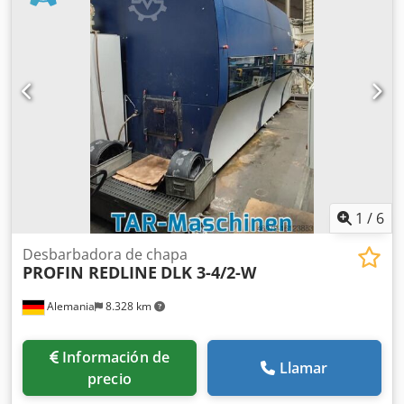
cabezales de rectificado: 2 Disposición: Doble cara
(superior, inferior) Diámetro exterior de la muela: 457 mm
Velocidad de la muela: 24 m/s DETALLES DE LA MÁQUINA
Tensión: 380 V Potencia del motor de rectificado: 2 x 15 kW
Dimensiones y peso Dimensiones (L x A x H): 4.000 x 3.000
x 2.700 mm Peso de la máquina: aprox. 5.000 kg Djdpfx
Aqsyhn Dljpekr
1
/
6
Desbarbadora de chapa
PROFIN REDLINE
DLK 3-4/2-W
Alemania
8.328 km
Información de
Llamar
precio