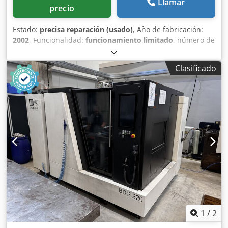
Llamar
precio
Estado:
precisa reparación (usado)
, Año de fabricación:
2002
, Funcionalidad:
funcionamiento limitado
, número de
máquina/vehículo:
2053
, En venta se encuentra una
rectificadora plana de discos usada DDS 750 XR, año de
Clasificado
fabricación 2002. El ordenador de medición automática
Diskus IONIOC está defectuoso, por lo demás la máquina
está operativa. Es posible una inspección bajo tensión en
la ubicación en Remscheid. Djdpfx Ajza Thtoqpskr
1
/
2