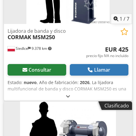
1
/
7
Lijadora de banda y disco
CORMAK
MSM250
EUR 425
Siedlce
9.378 km
precio fijo IVA no incluído
Consultar
Llamar
Estado:
nuevo
, Año de fabricación:
2026
, La lijadora
multifuncional de banda y disco CORMAK MSM250 es una
lijadora combinada moderna y eficiente, diseñada para
aplicaciones industriales, de taller y de carpintería.
Clasificado
Gracias a la combinación de dos funciones –de banda y de
disco–, el dispositivo ofrece la máxima flexibilidad y
eficiencia en el procesamiento de metal, madera y
plásticos. Equipada con rodamientos NSK de alta calidad,
esta lijadora funciona de forma extremadamente