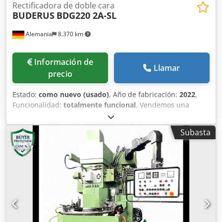
Rectificadora de doble cara
BUDERUS
BDG220 2A-SL
Alemania
8.370 km
Información de
Llamar
precio
Estado:
como nuevo (usado)
, Año de fabricación:
2022
,
Funcionalidad:
totalmente funcional
, Vendemos una
máquina rectificadora de discos de freno BUDERUS, poco
utilizada, completamente funcional y equipada de manera
Subasta
excelente. La máquina está actualmente en producción y
puede demostrarse bajo tensión. Rectificadora de discos
de freno Buderus, tipo BDG220 2A SL Datos técnicos: -
Diámetro máximo de la pieza: 440 mm - Altura máxima de
la pieza: 150 mm - Diámetro máximo de giro sobre mesa:
500 mm - Velocidades del husillo de la pieza,
programables por CNC: 0 – 1.000 rpm Construcción de la
máquina: husillos de rectificado plano sobre ejes de
avance verticales, montados sobre un eje carro horizontal;