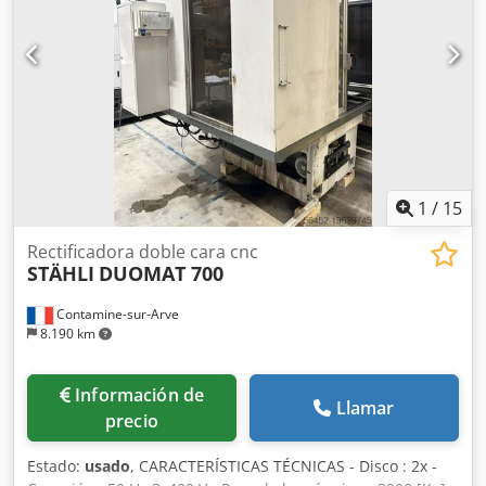
1
/
15
Rectificadora doble cara cnc
STÄHLI
DUOMAT 700
Contamine-sur-Arve
8.190 km
Información de
Llamar
precio
Estado:
usado
, CARACTERÍSTICAS TÉCNICAS - Disco : 2x -