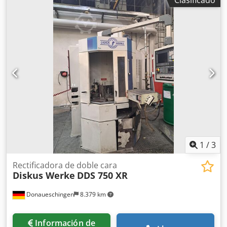
Clasificado
Accionamiento del husillo: Husillo de rectificado 1: 37 kW
Accionamiento del husillo: Husillo de rectificado 2: 37 kW
Rectificadora para el pre-rectificado de bielas Con 2
motores de husillo de repuesto Dsdpfxewi Nh No Aqpskr *
1
/
3
Rectificadora de doble cara
Diskus Werke
DDS 750 XR
Donaueschingen
8.379 km
Información de