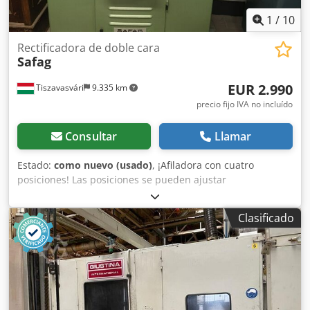
1
/
10
Rectificadora de doble cara
Safag
EUR 2.990
Tiszavasvári
9.335 km
precio fijo IVA no incluído
Consultar
Llamar
Estado:
como nuevo (usado)
, ¡Afiladora con cuatro
posiciones! Las posiciones se pueden ajustar
individualmente. Dsdpfxszfyxhj Aqpokr Normalmente, se
utiliza para afilar herramientas de corte, como cuchillas
Clasificado
para tornos. La torreta se mueve hacia adelante y hacia
atrás mediante un sistema hidráulico. ¡Es una máquina
muy precisa, sencilla y rápida! Se puede probar en las
instalaciones.