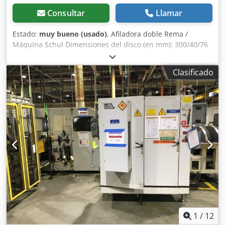
Consultar
Llamar
Estado:
muy bueno (usado)
, Afiladora doble Rema /
Máquina Schul Dimensiones del disco (en mm): 300/40/76
Dodpfx Aehaf Ndeqpskr Potencia (en kW): 1,8 Velocidad de
rotación (rpm): 1450 Voltaje: 380 V Lámpara Protectores
Clasificado
Ubicación: Disponible en el almacén 54634 Bitburg -
Disponible inmediatamente -
1
/
12