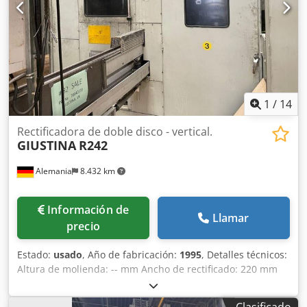
1
/
14
Rectificadora de doble disco - vertical.
GIUSTINA
R242
Alemania
8.432 km
Información de
Llamar
precio
Estado:
usado
, Año de fabricación:
1995
, Detalles técnicos:
Altura de molienda: -- mm Ancho de rectificado: 220 mm
Diámetro de la muela abrasiva: 762 mm Necesidad total de
potencia: 90 kW Peso aproximado de la máquina: 13 t