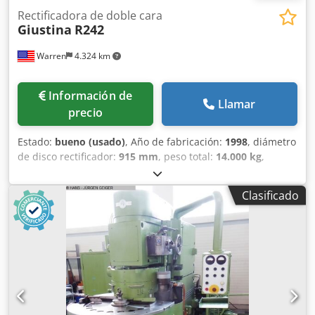
Rectificadora de doble cara
Giustina
R242
Warren
4.324 km
Información de
Llamar
precio
Estado:
bueno (usado)
, Año de fabricación:
1998
, diámetro
de disco rectificador:
915 mm
, peso total:
14.000 kg
,
Rectificadora GIUSTINA R242 para rectificar rodamientos
grandes (hasta 800mm). Todas las acciones de la máquina
Clasificado
son controladas por Bosch Control. Dksdpfx Aertr D Isqpjr
Además de controlar el proceso de rectificado de piezas,
los programas NC son también una guía para el operario
para la puesta a punto de la máquina y una fuente de
información sobre el desgaste de las muelas, lo que
permite al operario comprobar las muelas sin abrir el
capó. Equipada con: Control CNC de Bosch
Especificaciones: Eje de rotación de la muela: Horizontal