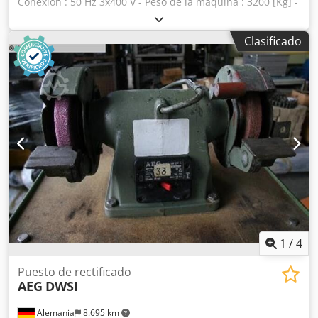
Conexión : 50 Hz 3x400 V - Peso de la máquina : 3200 [Kg] -
Horas en tensión : 99 287 [h] - Diametro de la muela : 700
[mm] - Altura de la muela : 200 [mm] - Altura máxima de la
Clasificado
pieza a mecanizar : 100 [mm] EQUIPAMIENTO - Aspiración
: 1 - Recipiente de riego : 1 - Grupo hidralico : 1 - Utillaje : 1
- Chapa de retención : 1 Dodpow Ulnbofx Aqpjkr
1
/
4
Puesto de rectificado
AEG
DWSI
Alemania
8.695 km