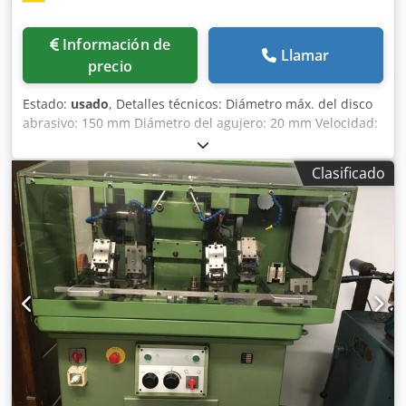
Información de
Llamar
precio
Estado:
usado
, Detalles técnicos: Diámetro máx. del disco
abrasivo: 150 mm Diámetro del agujero: 20 mm Velocidad:
3000 rpm Número de estaciones: 2 piezas Potencia total
necesaria: 250 vatios Peso: 30 kg Espacio necesario aprox.:
Clasificado
L:0,56xAn:0,46xAl:1,15 m Datos técnicos: Djdpeu Ngtnofx
Aqpskr - Motor AEG 150/250A-50Hz, 220/380V, enchufe de
conexión CEE 16 equipamiento: - con bajo encimera *