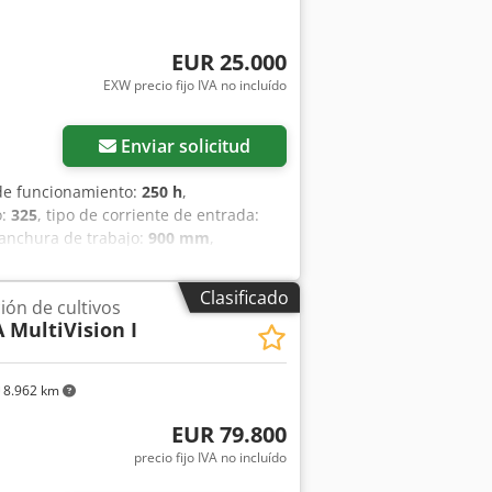
EUR 25.000
EXW precio fijo IVA no incluído
Pedir más fotos
Enviar solicitud
 de funcionamiento:
250 h
,
o:
325
, tipo de corriente de entrada:
 anchura de trabajo:
900 mm
,
00 mm
, peso total:
550 kg
, Se trata de
m (las máquinas nuevas son de 50 mm).
Clasificado
ión de cultivos
delo nuevo es de 36.900 EUR. La
 MultiVision I
e 28 m3. Crodpfx Aieyut Hrocjf
r aquí.
8.962 km
EUR 79.800
precio fijo IVA no incluído