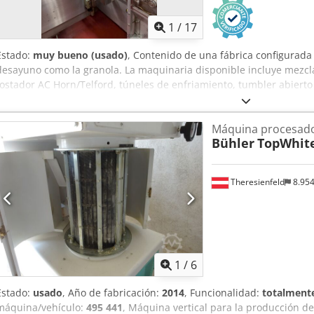
1
/
17
Estado:
muy bueno (usado)
, Contenido de una fábrica configurada
desayuno como la granola. La maquinaria disponible incluye mezcla
tostador AC Horn/Telford, túneles de enfriamiento, tumbler abierto
embolsadora, encartonadora automática Bradman Lake con aliment
Aicerf
Máquina procesado
Bühler
TopWhite
Theresienfeld
8.95
1
/
6
Estado:
usado
, Año de fabricación:
2014
, Funcionalidad:
totalmente
máquina/vehículo:
495 441
, Máquina vertical para la producción de