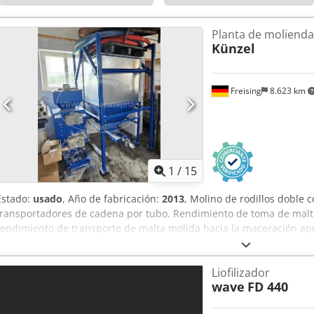
Planta de molienda
Künzel
Freising
8.623 km
1
/
15
Estado:
usado
, Año de fabricación:
2013
, Molino de rodillos doble 
transportadores de cadena por tubo. Rendimiento de toma de malta
rendimiento de transporte de malta molida hacia la maceración apr
con silo y transportadores de cadena por tubo Rendimiento transpo
Rendimiento del molino aprox.: 500 kg/h Rendimiento transporte d
Liofilizador
del silo para grano molido aprox.: 450 kg Codpew Tdygsfx Aicerf Ubic
wave
FD 440
del suelo, molino sobre el silo Equipamiento: 1 transportador de ca
1 transportador de cadena por tubo del silo de grano molido al rec