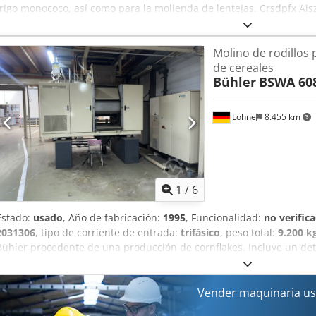
trigo monococo, así como para la molienda de lentejas. Crsdpfx Ais
Molino de rodillos
de cereales
Bühler
BSWA 60
Löhne
8.455 km
1
/
6
Estado:
usado
, Año de fabricación:
1995
, Funcionalidad:
no verific
2031306
, tipo de corriente de entrada:
trifásico
, peso total:
9.200 k
Bühler procedente de una producción de cornflakes. Incluye un dete
en línea anterior. El armario de control está disponible. Peso del mo
Cjdpfx Aiexgq Rkscerf
Vender maquinaria us