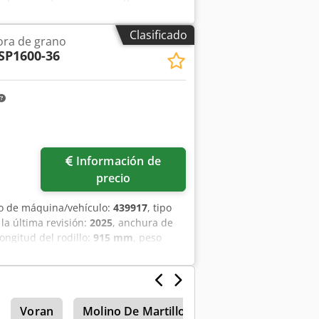
ühler (por peso) para proteínas. Panel
usora. Crsdpfx Aozh I Dqeicsf Sistema
Clasificado
ra de grano
SP1600-36
Información de
precio
o de máquina/vehículo:
439917
, tipo
 la última revisión:
2025
, anchura de
longitud del rodillo:
915 mm
, peso
dpsx Aifljfx Aicof Juego de rodillos
405 mm Peso: 4.082 kg Potencia del
Voran
Molino De Martillos
Molino De Rodillo