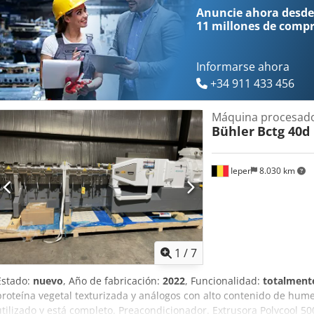
Anuncie ahora desde
11 millones de comp
Informarse ahora
+34 911 433 456
Máquina procesado
Bühler
Bctg 40d
Ieper
8.030 km
1
/
7
Estado:
nuevo
, Año de fabricación:
2022
, Funcionalidad:
totalmente
proteína vegetal texturizada y análogos con alto contenido de hum
utilizado y está completo. Preacondicionador. Extrusora Polycool 50