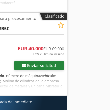
znuiaocsf
Clasificado
 para procesamiento
8B5C
EUR 40.000
EUR 69.000
EXW VB IVA no incluído
Enviar solicitud
ado
, número de máquina/vehículo:
g
, Molino de cilindros de la empresa
ctor de metales y un canal vibratorio
lino de cilindros aprox. 9.200 kg.
ada de inmediato