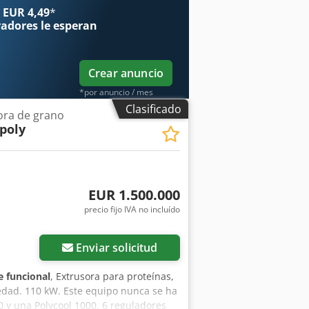
 EUR 4,49
*
radores
le esperan
Crear anuncio
*por anuncio / mes
Clasificado
ra de grano
 poly
EUR 1.500.000
precio fijo IVA no incluído
Enviar solicitud
 funcional
, Extrusora para proteínas,
edad. 110 kW. Este equipo nunca se ha
0 y una Polycool 1000. 6 reguladores