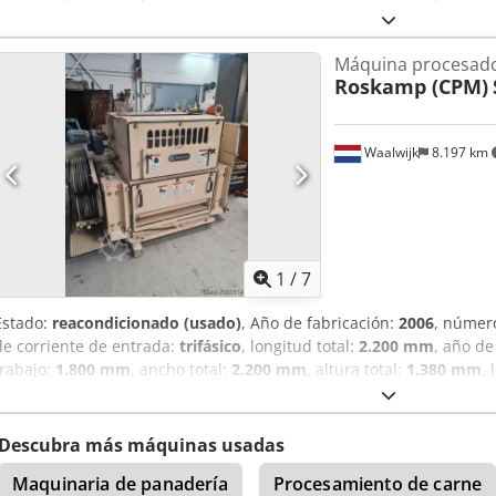
de temperatura (frío y calor) Thermoplas. Sistema de dosificación B
de control de acero inoxidable. Sistema de ventilación para la extr
Máquina procesado
de dosificación de líquidos (Netsch).
Roskamp (CPM)
Waalwijk
8.197 km
1
/
7
Estado:
reacondicionado (usado)
, Año de fabricación:
2006
, númer
de corriente de entrada:
trifásico
, longitud total:
2.200 mm
, año de
trabajo:
1.800 mm
, ancho total:
2.200 mm
, altura total:
1.380 mm
, 
total:
4.082 kg
, Rodillo Roskamp SP 1600 completamente renovado Crj
simple alto Longitud de los rodillos: 915 mm Diámetro del rodillo: 
motor: 45 kW Año de fabricación: 2006
Descubra más máquinas usadas
Maquinaria de panadería
Procesamiento de carne