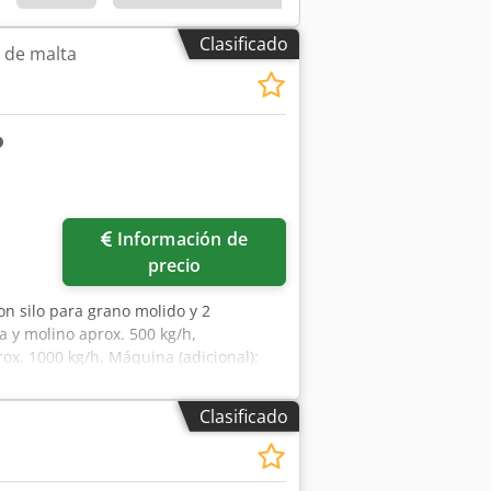
Clasificado
 de malta
Información de
precio
con silo para grano molido y 2
 y molino aprox. 500 kg/h,
ox. 1000 kg/h. Máquina (adicional):
rte de malta aprox.: 500 kg/h
e grano molido: 1000 kg/h Capacidad
Clasificado
ación / posición: Instalación a nivel
dena por tubo desde el silo al molino,
ipiente de maceración, 1 molino de