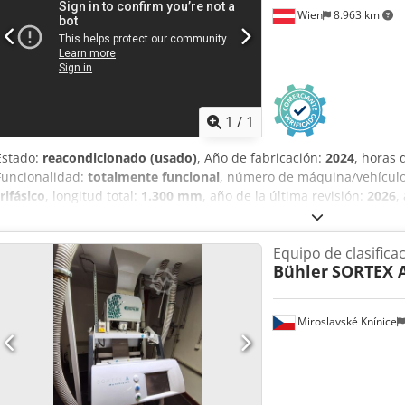
malta, 1 silo para grano molido.
Wien
8.963 km
1
/
1
Estado:
reacondicionado (usado)
, Año de fabricación:
2024
, horas
Funcionalidad:
totalmente funcional
, número de máquina/vehícul
trifásico
, longitud total:
1.300 mm
, año de la última revisión:
2026
,
capacidad del depósito:
60 l
, ancho total:
400 mm
, altura total:
1.2
una versión antigua del FD440 con una altura de bandeja de 33 m
Equipo de clasificac
La máquina está completamente reacondicionada. El precio del mo
Bühler
SORTEX A
máquina incluye una bomba de vacío de anillo de aceite Edwards d
Capacidad de extracción: 60 kg El modelo nuevo se puede encontra
Miroslavské Knínice