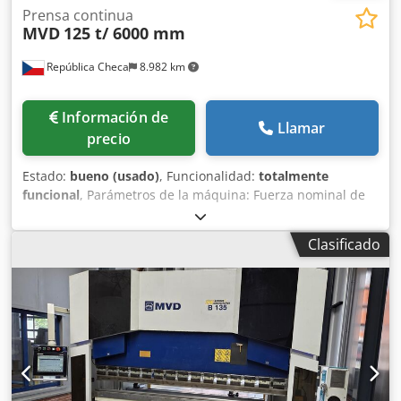
Prensa continua
MVD
125 t/ 6000 mm
República Checa
8.982 km
Información de
Llamar
precio
Estado:
bueno (usado)
, Funcionalidad:
totalmente
funcional
, Parámetros de la máquina: Fuerza nominal de
estampado: 125 t Longitud de la mesa: 6000 mm Distancia
entre columnas: Codpfszpx D Rsx Acweha 4950 mm Salida
Clasificado
entre columnas: 320 mm Descripción: La máquina se
encuentra en buen estado técnico y, previo acuerdo, se
puede probar. Modelo Delem DA 41. Más detalles técnicos,
véase la última foto.