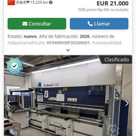
EUR 21.000
济南市
15.229 km
Precisión de posicionamiento: 0,08 mm • Velocidad de
avance: 300 mm/s • Eje Z: • Recorrido: 2.310 mm • Precisión
FOB precio fijo IVA no incluído
de posicionamiento: 0,06 mm • Velocidad de avance: 1.000
mm/s • Potencia del sistema eléctrico: 18,7 kW • Presión del
Consultar
Llamar
sistema neumático: 6 ± 1 bar • Capacidad de aceite
hidráulico: sin especificar Technical Specification Bending
Estado:
nuevo
, Año de fabricación:
2026
, número de
Length 3060 mm
máquina/vehículo:
KF0409HKP20260601
, Funcionalidad:
totalmente funcional
, potencia:
7,5 kW (10,20 CV)
, tensión
de entrada:
380 V
, tipo de corriente de entrada:
trifásico
,
Clasificado
fuerza de prensado:
100 t
, carrera:
200 mm
, velocidad de
funcionamiento:
10 mm/s
, velocidad de retroceso:
170
mm/s
, profundidad de garganta:
400 mm
, longitud total:
1.685 mm
, ancho total:
2.300 mm
, anchura de trabajo:
3.200 mm
, longitud de la pieza (máx.):
3.200 mm
, altura de
la pieza (máx.):
370 mm
, Ángulo de curvado (máx.):
90 °
,
número de husillos:
4
, espesor de chapa de aluminio
(máx.):
6 mm
, espesor chapa acero (máx.):
4 mm
, duración
de la garantía:
12 meses
, Estructura mecánica 1. Bastidor:
Estructura integral de chapa de acero de gran espesor
soldada, sometida a granallado para aliviar tensiones, con
alta resistencia a la torsión y estabilidad de precisión a