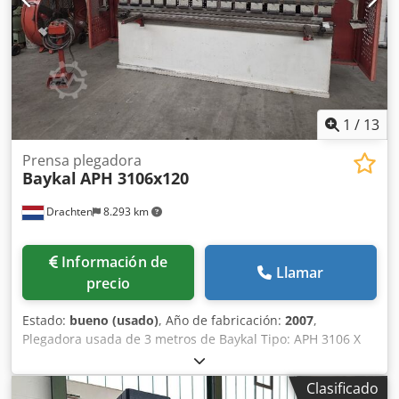
1
/
13
Prensa plegadora
Baykal
APH 3106x120
Drachten
8.293 km
Información de
Llamar
precio
Estado:
bueno (usado)
, Año de fabricación:
2007
,
Plegadora usada de 3 metros de Baykal Tipo: APH 3106 X
120 Capacidad: 3100 x 120 toneladas Cjdpfxjzi Rmqs
Acwoha Ajuste NC (sencillo) Sistema de seguridad Láser
Clasificado
para alta velocidad 1 juego de herramientas Año de