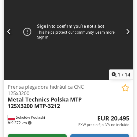
garganta:
410 mm
, Equipamiento:
Marcado CE, barrera
fotoeléctrica de seguridad
, Plegadora MVD en perfecto
estado. Chsdpszm S Taefx Acwea Utilizada muy poco, solo
13.022 ciclos. 3100 mm/135 T Control Delem 58T Tope
trasero X+R Compensación CNC Wila Protección de dedos
DSP
1
/
14
Prensa plegadora hidráulica CNC
125x3200
Metal Technics Polska
MTP
125X3200 MTP-3212
EUR 20.495
Sokołów Podlaski
9.372 km
EXW precio fijo IVA no incluído