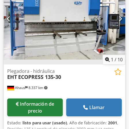
1
/
10
Plegadora - hidráulica
EHT
ECOPRESS 135-30
Ahaus
8.337 km
Información de
Llamar
precio
Estado:
listo para usar (usado)
, Año de fabricación:
2001
,
Presión: 135 t Longitud de plegado: 3050 mm Luz entre