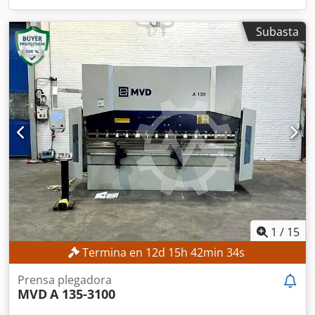
Subasta
1
/
15
Termina en
12
d
15
h
42
min
32
s
Prensa plegadora
MVD
A 135-3100