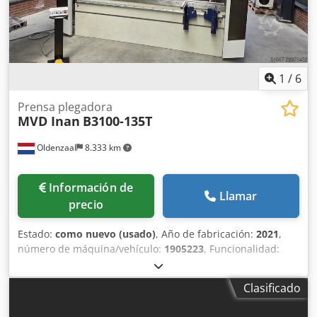
1
/
6
Prensa plegadora
MVD Inan
B3100-135T
Oldenzaal
8.333 km
Información de
Llamar
precio
Estado:
como nuevo (usado)
, Año de fabricación:
2021
,
número de máquina/vehículo:
1905223
, Funcionalidad:
totalmente funcional
, horas de funcionamiento:
1.313 h
,
potencia:
11 kW (14,96 CV)
, fuerza de prensado:
135 t
,
Clasificado
carrera:
265 mm
, velocidad de funcionamiento:
10 mm/s
,
velocidad de retroceso:
210 mm/s
, profundidad de