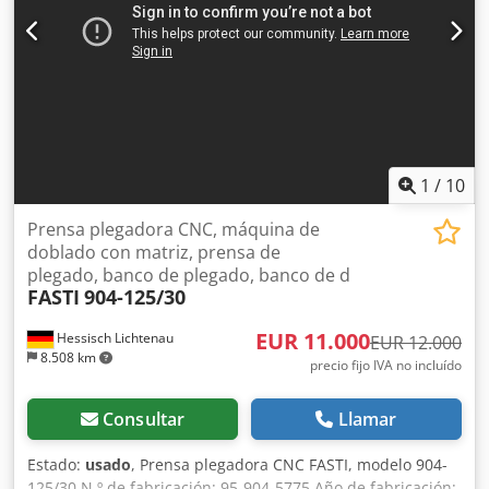
bajo mesa CNC - Desplazamiento neumático CNC de la
matriz (eje I) - Sujeción neumática de la herramienta
superior - Sujeción neumática de la herramienta inferior -
Rejilla de protección trasera, incl. puerta abatible - 2
rejillas de protección laterales - Incluye sistema de
seguridad LAZER SAFE en la parte delantera - 2 robustos
brazos de apoyo delanteros con "sistema deslizante" -
Herramientas originales EHT, partidas, superiores e
1
/
10
inferiores - 1 consola móvil para control a dos
manos/pedal - Esquema eléctrico + esquema hidráulico
Prensa plegadora CNC, máquina de
doblado con matriz, prensa de
plegado, banco de plegado, banco de d
FASTI
904-125/30
EUR 11.000
Hessisch Lichtenau
EUR 12.000
8.508 km
precio fijo IVA no incluído
Consultar
Llamar
Estado:
usado
, Prensa plegadora CNC FASTI, modelo 904-
125/30 N.º de fabricación: 95-904-5775 Año de fabricación: