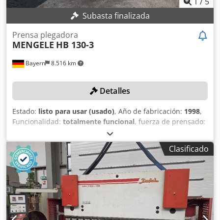
1
/
5
Subasta finalizada
Prensa plegadora
MENGELE
HB 130-3
Bayern
8.516 km
Detalles
Estado:
listo para usar (usado)
, Año de fabricación:
1998
,
Funcionalidad:
totalmente funcional
, fuerza de prensado:
130 t
, carrera:
250 mm
, modelo de controlador:
Cybelec
,
distancia entre rodales:
3.050 mm
, longitud útil:
3.550
Clasificado
mm
, DETALLES TÉCNICOS Fuerza de presión: 130 t
Longitud de plegado: 3.550 mm Chjdpfx Aozk E Aijcwoa
Distancia entre los montantes: 3.050 mm Carrera: 250 mm
DETALLES DE LA MÁQUINA Sistema de control: Cybelec
Dimensiones y peso Espacio requerido: 4.000 x 2.000 x
3.000 mm Peso de la máquina: 11.600 kg