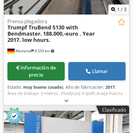
1
/
3
Prensa plegadora
Trumpf TruBend 5130 with
Bendmaster.
188.000,-euro . Year
2017. low hours.
Alemania
8.559 km
Información de
Llamar
precio
Estado:
muy bueno (usado)
, Año de fabricación:
2017
,
Área de trabajo: 3 metros. Chedpszq A Ipofx Acwja Fuerza
de prensado: 130 toneladas.
Clasificado