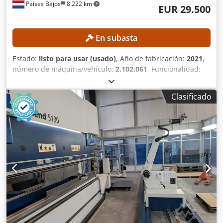
Países Bajos
8.222 km
EUR 29.500
En subasta
Estado:
listo para usar (usado)
, Año de fabricación:
2021
,
número de máquina/vehículo:
2.102.061
, Funcionalidad:
totalmente funcional
, fuerza de prensado:
135 t
, carrera:
210 mm
, profundidad de garganta:
410 mm
, modelo de
Clasificado
controlador:
Cybelec CybTouch 8W
, anchura de trabajo:
3.100 mm
, DETALLES TÉCNICOS Fuerza de presión: 135 t
Anchura de trabajo máx.: 3100 mm Distancia entre
columnas: 2500 mm Salida: 410 mm Profundidad del tope
trasero: 750 mm Recorrido máx.: 210 mm Número de ejes:
4 (Y1, Y2, X, R) Chsdpfx Acozrmu Njwja DETALLES DE LA
MÁQUINA Control: Cybelec CybTouch 8W Potencia: 11 kW
Tipo de portautensilios: Estilo europeo Portamatrices:
Estándar Dimensiones y peso Dimensiones (largo x ancho x
alto): 3720 × 2300 × 2750 mm Peso para el transporte: 7700
kg Paquetes para el transporte: 1 EQUIPAMIENTO
Herramientas Marcado CE Documentación