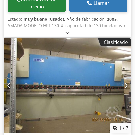
Llamar
precio
Estado:
muy bueno (usado)
, Año de fabricación:
2005
,
AMADA MODELO HFT 130-4, capacidad de 130 toneladas x
3000 mm de longitud de plegado, prensa plegadora
hidráulica de descenso equipada con CD 2000 CONTROL
Clasificado
AMADA, control CNC de 4 ejes. Protectores láser FEISSLER
montados en la máquina, vallado lateral y trasero con
enclavamiento de seguridad. Modelo: Amada HFT 13/3,
prensa plegadora CNC de descenso Año: 2005 Fuerza:
1300 KN Cedpfjzbqnyjx Acweha Ejes controlados: Y1, Y2, X,
R Longitud máxima de plegado: 3000 mm Altura abierta:
470 mm Carrera: 200 mm Velocidad de aproximación: 100
mm/seg Velocidad de plegado: 1 - 10 mm/seg Velocidad de
retorno: 1-100 mm/seg Potencia del motor: 11 kW Peso:
8750 kg Longitud de la mesa: 3000 mm Ancho de la mesa:
180 mm Profundidad de garganta: 420 mm Control CNC
Disponible para demostración bajo tensión. FOLLETO E
INFORMACIÓN ADICIONAL DISPONIBLE BAJO SOLICITUD.
1
/
7