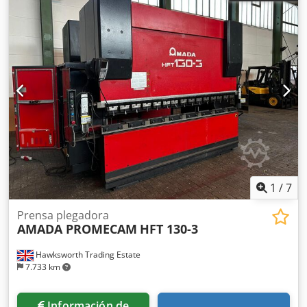
fabricación: 2007
1
/
7
Prensa plegadora
AMADA PROMECAM
HFT 130-3
Hawksworth Trading Estate
7.733 km
Información de