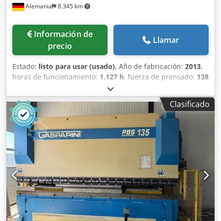
Alemania
8.345 km
Información de
Llamar
precio
Estado:
listo para usar (usado)
, Año de fabricación:
2013
,
horas de funcionamiento:
1.127 h
, fuerza de prensado:
138
t
, carrera:
200 mm
, ancho total:
1.750 mm
, altura total:
2.550 mm
, peso total:
10.200 kg
, fabricante de controles:
Clasificado
DELEM
, modelo de controlador:
DA-66T CNC
, longitud del
producto (máx.):
3.640 mm
, número de ejes:
6
, Esta
plegadora RICO PRCN Synchro 30135 de 6 ejes se fabricó
en 2013. Cuenta con una fuerza de prensado de 1350 kN y
una longitud de plegado de 3100 mm. La máquina está
equipada con un potente motor de 11 kW y ofrece
avanzados sistemas de asistencia al plegado controlados
por CNC. Si busca capacidades de plegado de alta calidad,
considere la plegadora RICO PRCN Synchro 30135 que
tenemos a la venta. Póngase en contacto con nosotros para
obtener más detalles. • Distancia entre los bastidores