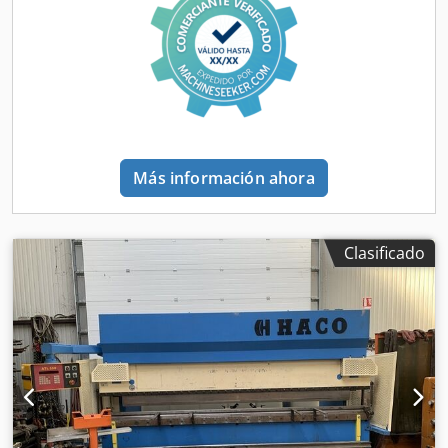
de sellado originales SKF/PARKER para una larga vida útil.
3. Depósito de aceite especial con alta limpieza;
visualización del nivel y la temperatura del aceite;
protección integrada contra sobrecarga. Sistema eléctrico
y de control 1. Componentes eléctricos SCHNEIDER
principales, resistentes a las interferencias y seguros. 2.
Pedal de pie móvil con parada de emergencia; cableado
ordenado del armario eléctrico con disipación de calor. 3.
Controlador CNC DA53T (4+1 ejes estándar, ampliable a
Más información ahora
6+1 ejes): - Pantalla táctil LED a color de 15 pulgadas,
soporte multi-idioma, compatible con ratón -
Almacenamiento: 999 piezas, 20 moldes superiores + 20
Clasificado
moldes inferiores, 100 programas con 25 pasos cada uno -
Múltiples puertos: USB, RS232, Ethernet; admite la
conexión de robots y líneas de producción automatizadas -
Gráficos de molde en tiempo real, velocidad de paso
programable, función de enlace de doble máquina Marcas
de componentes principales Sistema hidráulico:
PHUCHIN/Bosch Rexroth; Bomba de aceite: Hi-
Tech/SUNNY; Escala de rejilla: Italy GIVI; Sellos:
SKF/PARKER; Piezas eléctricas: Schneider; Motor principal:
Siemens/Lido Otras ventajas - Cumple con las normas