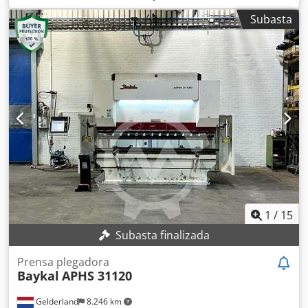
control con brazo giratorio de aluminio 1 juego completo
Totalmente reconstruida, incluyendo un nuevo sistema de
de herramientas superiores 85° R1, altura 150 mm 1 juego
Subasta
control. Estado técnico: Como nueva. Longitud de la mesa:
completo de herramientas inferiores con 4 lados 85°,
3100 mm Tonselaje: 135 toneladas Tipo de plegadora:
anchos de 16 mm, 22 mm, 35 mm, 50 mm Garantía 2 años
Sincrónica Tope trasero: Y1 + Y2 + X, con control CNC, eje R
Certificado CE Manual de instrucciones en alemán Precio
manual Longitud del tope trasero: 800 mm Compensación:
promocional 55.120 € + IVA cargado en fábrica Bretaña,
Sí (manual) Cjdpfszrdhmjx Acwjha Distancia entre brazos:
Francia Entrega y puesta en marcha a consultar Sujeción
400 mm Saliente: 250 mm Carrera: 200 mm Sistema de
de herramientas adaptable a otros estándares.
control: ATS 595 Potencia del motor: 15,0 kW, 400 V
Herramientas: Sí, varios juegos de herramientas para
plegado Sistema de sujeción de herramientas: Estándar
europeo Año de fabricación: 2007 Longitud total: 3500 mm
Profundidad total: 1700 mm Altura total: 2500 mm
1
/
15
Subasta finalizada
Prensa plegadora
Baykal
APHS 31120
Gelderland
8.246 km