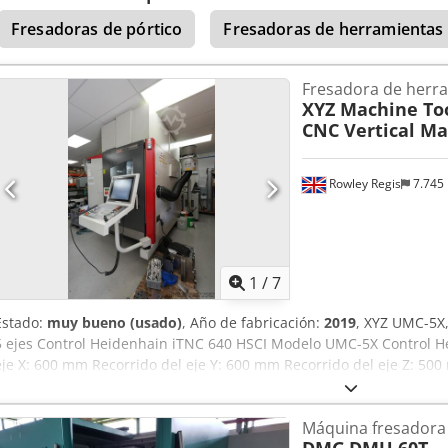
Fresadoras de pórtico
Fresadoras de herramientas u
Fresadora de herr
XYZ Machine To
CNC Vertical Ma
Rowley Regis
7.745
1
/
7
Estado:
muy bueno (usado)
, Año de fabricación:
2019
, XYZ UMC-5X,
5 ejes Control Heidenhain iTNC 640 HSCI Modelo UMC-5X Control H
eje X: 600 mm Recorrido del eje Y: 600 mm Recorrido del eje Z: 500 
Recorrido del eje C: 360° Tamaño de la mesa: 600 mm de diámetro
Velocidad del husillo: 24.000 rpm, transmisión directa Cono del hu
Máquina fresadora
m/min Codpfx Ajzi Awheixeha Velocidad de avance: 1 - 36.000 mm