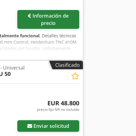
Información de
precio
talmente funcional
, Detalles técnicos
 400 mm Control: Heidenhain TNC 410M
cidades del husillo - infinitamente
potencia: kW Peso de la máquina aprox.:
C HEIDENHAIN TNC 410M Codpfxezruwle
Clasificado
 - Universal
U 50
EUR 48.800
precio fijo IVA no incluído
Enviar solicitud