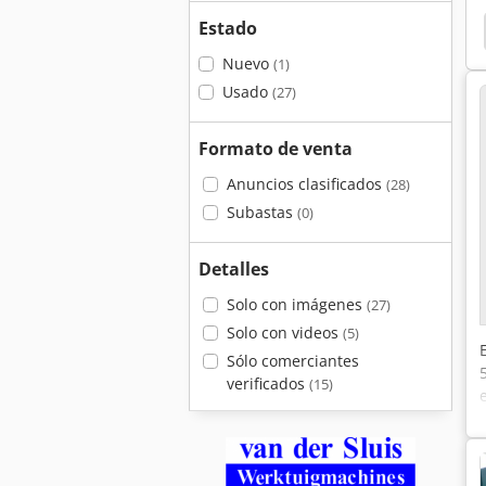
Estado
 E
Deckel Fp 42
Deckel Fp 41
Deckel Fp 4
Nuevo
(1)
Usado
(27)
Formato de venta
Anuncios clasificados
(28)
Subastas
(0)
Detalles
Solo con imágenes
(27)
Solo con videos
(5)
Sólo comerciantes
verificados
(15)