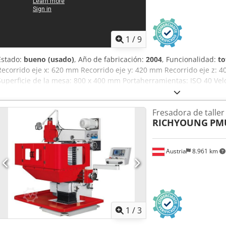
1
/
9
Estado:
bueno (usado)
, Año de fabricación:
2004
, Funcionalidad:
to
Recorrido eje x: 620 mm Recorrido eje y: 420 mm Recorrido eje z:
Superficie de la mesa: 800 x 400 mm Portaherramientas: ISO 40 Velo
variable: 50 - 4000 rpm Motor principal: 5,5 kW Requisito total de 
2,1 t Dimensiones aprox.: m Información adicional * Control CN
Fresadora de taller
Aixeha * Sistema de refrigeración * Lámpara de máquina
RICHYOUNG
PM
Austria
8.961 km
1
/
3