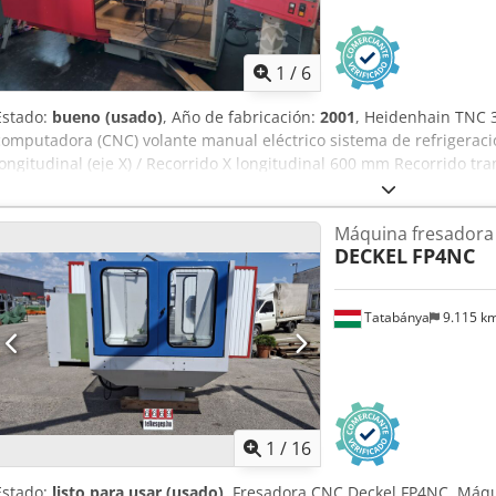
1
/
6
Estado:
bueno (usado)
, Año de fabricación:
2001
, Heidenhain TNC 3
computadora (CNC) volante manual eléctrico sistema de refrigeraci
longitudinal (eje X) / Recorrido X longitudinal 600 mm Recorrido tran
transversal 400 mm Recorrido vertical (eje Z) / Recorrido Z vertical
husillo SK 40 Rango de velocidad / Rango de velocidad del husillo
Máquina fresadora
mm/min. Avance rápido longitudinal y transversal / Avance rápido X
DECKEL
FP4NC
Avance rápido Z 4 m/min. Potencia total de la transmisión / Potenc
aproximado / Peso aproximado 2000 kg Los datos técnicos, los acces
no son vinculantes. Codpfxoit Tr Te Aixjha
Tatabánya
9.115 k
1
/
16
Estado:
listo para usar (usado)
, Fresadora CNC Deckel FP4NC, Máqu