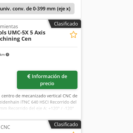
niv. conv. de 0-399 mm (eje x)
Fresadora Universal
Clasificado
amientas
ols
UMC-5X 5 Axis
chining Cen
 km
Información de
precio
 centro de mecanizado vertical CNC de
eidenhain iTNC 640 HSCI Recorrido del
mm Recorrido del eje A: +120° / -120°
 Carga máxima de la mesa: 600 kg
sillo: BBT40 Desplazamiento rápido: 36
Clasificado
 CNC
/min Cambiaherramientas: automático,