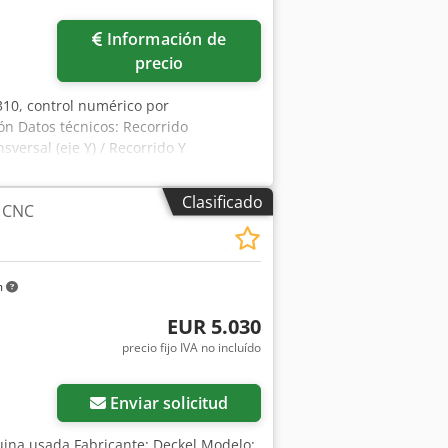
Información de
precio
10, control numérico por
ón Datos técnicos: Recorrido
sversal (eje Y) / Recorrido Y
 400 mm Cono del husillo / Cono del
 60-5000 RPM Avance / Avance 0-2000
Clasificado
 CNC
/Y 5 m/min. Avance rápido vertical /
ia de transmisión 7 kW Peso
orios y la descripción de la máquina
m
EUR 5.030
precio fijo IVA no incluído
Enviar solicitud
ina usada Fabricante: Deckel Modelo: