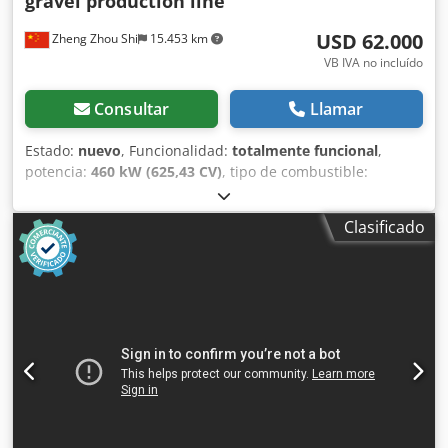
gravel production line
USD 62.000
Zheng Zhou Shi
15.453 km
VB IVA no incluído
Consultar
Llamar
Estado:
nuevo
, Funcionalidad:
totalmente funcional
,
potencia:
460 kW (625,43 CV)
, tipo de combustible:
eléctrico
, Año de fabricación:
2026
, Henan Mingyuan
Heavy Industrial Equipment Co., Ltd. se ha consolidado
Clasificado
como un fabricante global de primer nivel, ofreciendo
líneas integradas de producción de arena y grava que
transforman minerales brutos en materiales clasificados
con precisión. Una línea de producción MINGYUAN no es
simplemente un conjunto de máquinas; es un sistema
sincronizado, diseñado para máxima capacidad de
producción, mínimo desperdicio y costes operativos
reducidos. 1. Configuración de Equipos Principales El
sistema MINGYUAN sigue una filosofía de reducción en
múltiples etapas para asegurar la forma y la calidad del
grano. - Alimentador Vibratorio (Serie GZQ): Asegura un