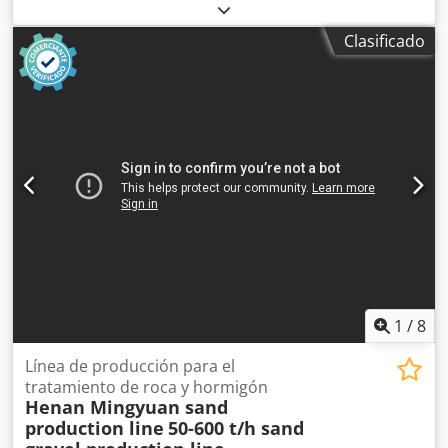
de máquina/vehículo:
B18002026002
, Molino de bolas
Cedpfxjytm I Tj Afveha
Clasificado
1
/
8
Línea de producción para el
tratamiento de roca y hormigón
Henan Mingyuan sand
production line
50-600 t/h sand