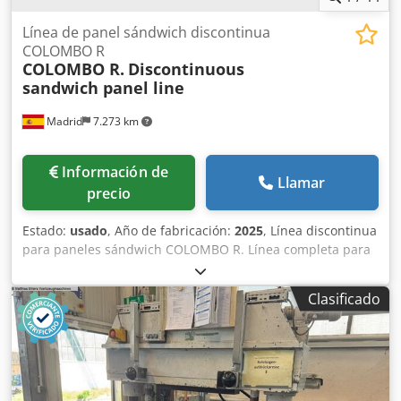
Línea de panel sándwich discontinua
COLOMBO R
COLOMBO R.
Discontinuous
sandwich panel line
Madrid
7.273 km
Información de
Llamar
precio
Estado:
usado
, Año de fabricación:
2025
, Línea discontinua
para paneles sándwich COLOMBO R. Línea completa para
la fabricación de paneles sándwich de poliuretano (PUR)
de hasta 8 metros de longitud. Totalmente automatizada e
Clasificado
integrada con prensa de platos calefactados, máquina de
espumado de alta presión y línea de perfilado. Una
solución industrial de alto rendimiento para la producción
de paneles sándwich de cubierta y fachada, conforme a
las normas europeas. Características de fabricación -
Fabricación de paneles sándwich de hasta 8 metros de