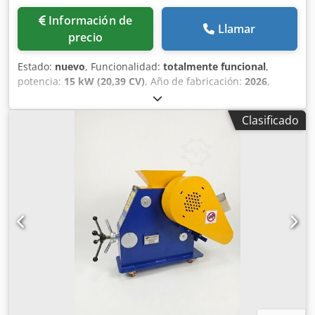
Información de
Llamar
precio
Estado:
nuevo
, Funcionalidad:
totalmente funcional
,
potencia:
15 kW (20,39 CV)
, Año de fabricación:
2026
,
Concentrador centrífugo de oro tipo Knelson y Falcon
Chedpfsytnqiex Afvja
Clasificado