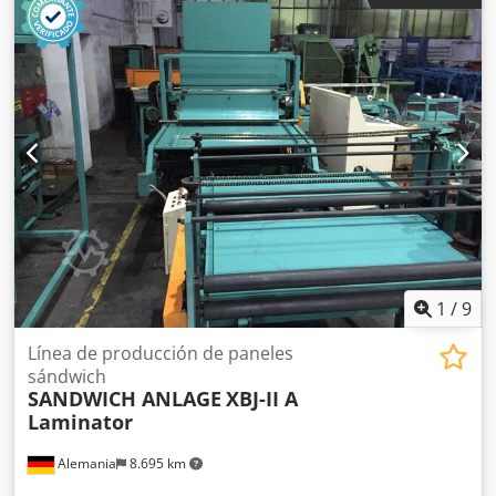
1
/
9
Línea de producción de paneles
sándwich
SANDWICH ANLAGE
XBJ-II A
Laminator
Alemania
8.695 km