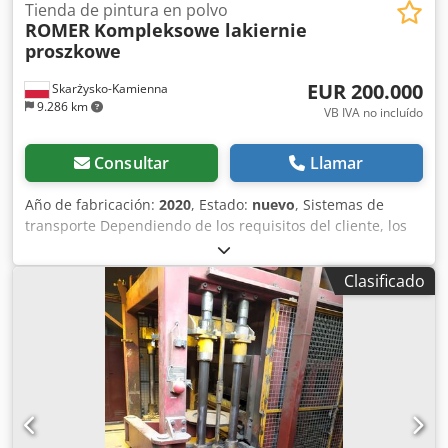
Tienda de pintura en polvo
ROMER
Kompleksowe lakiernie
proszkowe
EUR 200.000
Skarżysko-Kamienna
9.286 km
VB IVA no incluído
Consultar
Llamar
Año de fabricación:
2020
, Estado:
nuevo
, Sistemas de
transporte Dependiendo de los requisitos del cliente, los
sistemas de transporte pueden moverse por el suelo o
colgarse de postes. - Para soluciones cómodas para
Clasificado
instalaciones manuales, recomendamos travesaños
suspendidos (transporte transversal). Cedpefz U S Esfx
Afvoha - Para los sistemas automatizados, los
transportadores de cadena se utilizan con mayor
frecuencia que no se detienen y son una gran solución
para las empresas que se centran en la calidad y la
repetibilidad del proceso. - Para empresas que fabrican
diferentes artículos al mismo tiempo y tienen, por ejemplo,