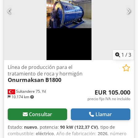
1
/
3
Línea de producción para el
tratamiento de roca y hormigón
Onurmaksan
B1800
EUR 105.000
Sultandere 75. Yıl
10.174 km
precio fijo IVA no incluído
Consultar
Llamar
Estado:
nuevo
, potencia:
90 kW (122,37 CV)
, tipo de
combustible:
eléctrico
, Año de fabricación:
2026
, número