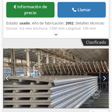
Información de
Llamar
precio
Estado:
usado
, Año de fabricación:
2002
, Detalles técnicos:
Grosor: 0,6 mm Anchura: 1200 mm Longitud: 100 mm
Velocidad de trabajo: 1,5 - 3 m/min Potencia motor de
accionamiento: 45 kw Aire comprimido: 7 bar Peso total
Clasificado
aprox.: 4500 kg Dimensiones de la máquina aprox. LxAxA:
total: 20 m / 2,6 m / 3 m m Nuestra oferta incluye 2 piezas
de MÁQUINAS DE PEGADO DE PANELES DE ACABADO
COMPLETO SANDWICH. El sistema es especialmente
adecuado para la producción de paneles laminados
ligeros. La línea consta de un sistema de alimentación
(cinta transportadora) para el material, un sistema de
corte, un sistema de perfilado y un sistema de control
electrónico. El sistema tiene una longitud de unos 20,0
metros, una anchura de unos 2,6 metros y una altura de
unos 3,0 metros. El peso total del sistema es de
aproximadamente 4,5 toneladas. El material utilizado para
las capas interiores es poliestireno ignífugo u otros