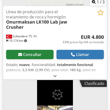
1
/
3
Línea de producción para el
tratamiento de roca y hormigón
Onurmaksan
LK100 Lab Jaw
Crusher
EUR 4.800
Sultandere 75. Yıl
10.174 km
EXW precio fijo IVA no incluído
Consultar
Llamar
Estado:
nuevo
, Funcionalidad:
totalmente funcional
,
potencia:
2,2 kW (2,99 CV)
, peso total:
180 kg
, peso en
vacío:
150 kg
, volumen de la pala:
1 m³
, Año de
fabricación:
2026
, LK100 Trituradora de mandíbulas de
Clasificado
laboratorio - Trituradora de piedra a escala piloto
Cedpfsytnl Tjx Afvjha