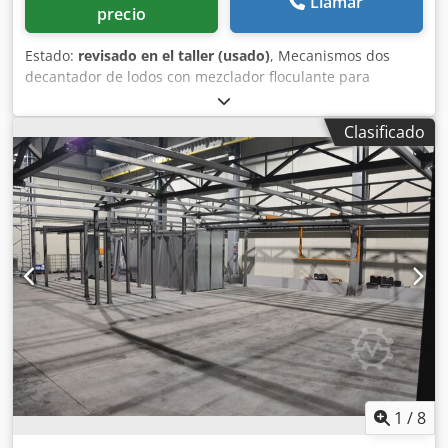
Llamar
precio
Estado:
revisado en el taller (usado)
, Mecanismos dos
decantador de lodos con mezclador floculante para
depositos de 10 y de 20 m diametro. Bomba para lodos
espesos Cedpju N Nnbofx Afvsha
Clasificado
1
/
8