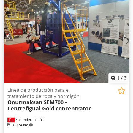
con la fotocélula reconoce el detalle pintado, enciende y
apaga las pistolas en el momento adecuado, ahorrando
energía y recubrimiento en polvo Detección vertical de la
forma del detalle. El uso de puertas de luz con detectores
en horizontal, permite al controlador PLC analizar la forma
vertical del detalle. El controlador PLC cuenta el tiempo en
el que debe aparecer el detalle en el espacio de la pistola,
gracias a esto es posible encender o apagar las pistolas de
forma selectiva El uso de puertas de luz con múltiples
sensores en horizontal y vertical. Esta solución permite
medir con precisión las dimensiones del detalle, gracias a
lo cual también es posible controlar manipuladores.
1
/
3
Línea de producción para el
tratamiento de roca y hormigón
Onurmaksan
SEM700 -
Centrefigual Gold concentrator
Sultandere 75. Yıl
10.174 km