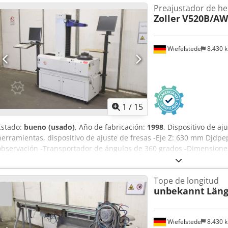
Preajustador de h
Zoller
V520B/A
Wiefelstede
8.430 
1
/
15
Estado:
bueno (usado)
, Año de fabricación:
1998
, Dispositivo de a
herramientas, dispositivo de ajuste de fresas -Eje Z: 630 mm Djdp
observación -Transportador de ángulos de 360 grados -Dimensiones
Tope de longitud
unbekannt
Län
Wiefelstede
8.430 