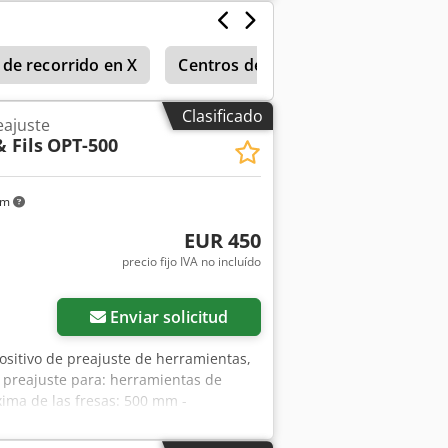
jes X/Y: aproximadamente 3050
umentación disponible. Es posible
de recorrido en X
Centros de mecanizado universale
Clasificado
eajuste
 Fils
OPT-500
km
EUR 450
precio fijo IVA no incluído
Enviar solicitud
positivo de preajuste de herramientas,
e preajuste para: herramientas de
ima de las fresas: 500 mm -