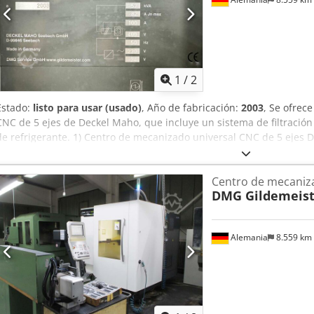
1
/
2
Estado:
listo para usar (usado)
, Año de fabricación:
2003
, Se ofrec
CNC de 5 ejes de Deckel Maho, que incluye un sistema de filtración 
de refrigerante. 1) Centro de mecanizado universal CNC de 5 ejes
fabricación: 2003, recorridos X/Y/Z: 750 mm/600 mm/520 mm, eje B
avance rápido X/Y/Z: 50 m/min, avance: aproximadamente 20 m/min,
Centro de mecaniza
aproximadamente 18 000 rpm, potencia del husillo: aproximadame
DMG Gildemeist
aproximadamente 35 kW, par del husillo: aproximadamente 87 Nm, 
SK40, dimensiones de la mesa X/Y: aproximadamente 700 mm/500 
aproximadamente 200 kg, almacén de herramientas: 32, peso: apro
Alemania
8.559 km
filtración compacto Interlit SUK 200-900, año de fabricación: 2003,
del filtro: 0,2 m², volumen de llenado: 900 l. Se puede organizar un
Afzskr