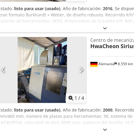
Estado:
listo para usar (usado)
, Año de fabricación:
2016
, Se disp
gran formato Burkhardt + Weber, de diseño robusto. Recorrido X
sujeción de herramientas: SK50, dimensiones de la paleta X/Y: 8
para herramientas de 125 mm: 95, número de posiciones para her
posiciones para herramientas de 350 mm: 5, número de posiciones
Centro de mecaniza
mm: 5, volumen del sistema de refrigeración: 1900 l, control: Siem
HwaCheon
Siriu
funcionamiento: aprox. 20000 h. Incluye sistema de gestión de refrig
cerramiento de la máquina, sistema de refrigeración de herramient
virutas, sistema de cambio de herramientas con doble garra y cabe
Alemania
8.559 km
documentación. Es posible realizar una visita in situ. Dkedpfszp Rg
1
/
4
Estado:
listo para usar (usado)
, Año de fabricación:
2000
, Recorrid
mm/460 mm, número de plazas para herramientas: 30, sistema de 
CAT40/BT40, velocidad de giro: 8000 rpm, potencia del husillo: 10 
rápido: 30 m/min, dimensiones de la mesa en los ejes X/Y: 605 m