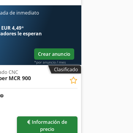
fezq Eldsx Afzskr - 2 estaciones de
 1 juego de punzón y matriz para
ada de inmediato
ad CE - 12 meses de garantía del
 EUR 4,49
*
radores
le esperan
Crear anuncio
*por anuncio / mes
Clasificado
zado CNC
ber
MCR 900
Información de
precio