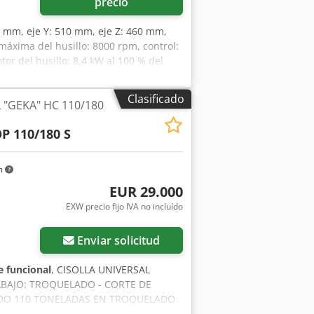
precio
35 mm, eje Y: 510 mm, eje Z: 460 mm,
máxima del husillo: 8000 rpm, control:
or del husillo: 8,4 kW al 100 % del
0 mm, peso: 3,8 t, horas de
68 h. Equipamiento: soporte de
Clasificado
 "GEKA" HC 110/180
iciones, sistema de refrigeración de
e herramientas Heidenhain TT140, mesa
 110/180 S
6, mandril de cuatro mordazas,
 virutas, contenedor de virutas, mesa
aladrado, plataforma móvil para la
m
ramientas, aproximadamente 36
EUR 29.000
 Es posible realizar una inspección in
EXW precio fijo IVA no incluído
Enviar solicitud
 funcional
, CISOLLA UNIVERSAL
ABAJO: TROQUELADO - CORTE DE
NADO 110 TONELADAS EN TROQUELADO
 dos cilindros - Cambio rápido de