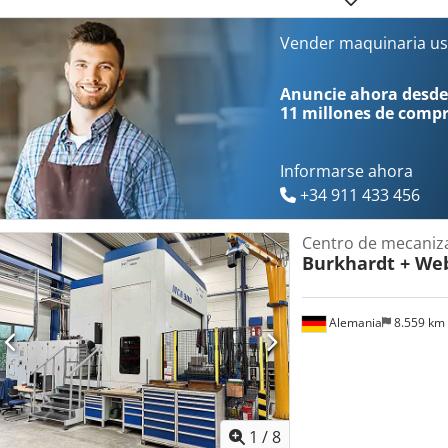
punzón - Mesa de corte de barras planas con guías ajustables Dodp
trabajo simultáneas - 15 juegos de punzones y matrices redondas -
Vender maquinaria us
ojales - Manual de uso y mantenimiento - Declaración de conformid
fabricante
Anuncie ahora desde
11 millones de comp
Informarse ahora
+34 911 433 456
Centro de mecani
Burkhardt + We
Alemania
8.559 km
1
/
8