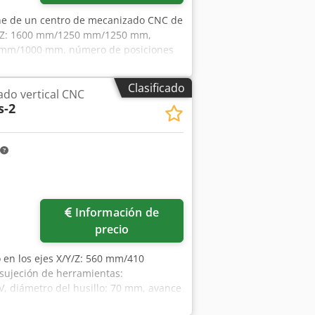
one de un centro de mecanizado CNC de
/Y/Z: 1600 mm/1250 mm/1250 mm,
00 mm/1000 mm, número de posiciones
ramientas de 225 mm: 7, número de
 para herramientas de barra de 420
Clasificado
do vertical CNC
ens 840D con ShopMill, horas de
s-2
erante con filtro de cinta de papel,
as, toberas externas, transportador de
zal giratorio HV-NC. Se dispone de
qsx Afzor
Información de
precio
o en los ejes X/Y/Z: 560 mm/410
sujeción de herramientas:
CV, diámetro del husillo: 70 mm, avance
m/380 mm, carga máxima de la mesa: