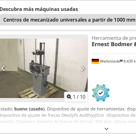
250 kg, número de paletas: 2. Dimensiones de la máquina en los e
mm/2900 mm, peso: aproximadamente 5000 kg, control: Fanuc. Doc
Descubra más máquinas usadas
realizar una visita in situ. Dodpfjznmx Hex Afzskr
Centros de mecanizado universales a partir de 1000 mm 
Herramienta de pr
Ernest Bodmer &
Wiefelstede
8.430 
1
/
10
Estado:
bueno (usado)
, Dispositivo de ajuste de herramientas, dis
dispositivo de ajuste de fresas Dkedpfx Asdthyyjfzor -Dispositivo d
fresado -Diámetro máximo de fresas de discos: 500 mm -Altura máx
Dimensiones: 800/400/A1600 mm -Peso: 242 kg