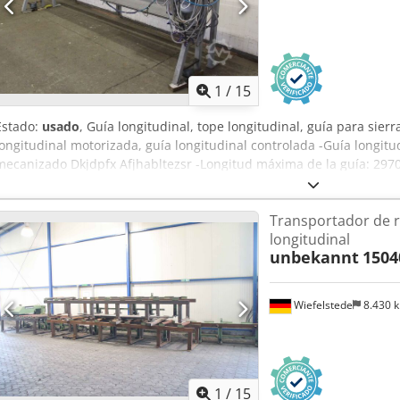
1
/
15
Estado:
usado
, Guía longitudinal, tope longitudinal, guía para sierr
longitudinal motorizada, guía longitudinal controlada -Guía longitu
mecanizado Dkjdpfx Afjhabltezsr -Longitud máxima de la guía: 29
véase las fotos -Dimensiones: 3530/700/A1170 mm -Peso: 346 kg
Transportador de r
longitudinal
unbekannt
1504
Wiefelstede
8.430 
1
/
15