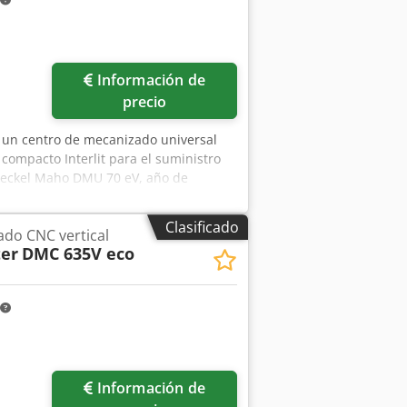
Pedir más fotos
Información de
precio
e un centro de mecanizado universal
compacto Interlit para el suministro
 Deckel Maho DMU 70 eV, año de
: aproximadamente 180°, eje C: 360°,
 velocidad máxima del husillo:
Clasificado
do CNC vertical
nte 25 kW, potencia nominal máxima:
er
DMC 635V eco
sistema de sujeción de herramientas:
mm, carga máxima de la mesa:
ximadamente 8500 kg. 2) Sistema de
 número de pedido: 1222-605, superficie
a visita previa acuerdo. Dedozrn Iqspfx
Información de