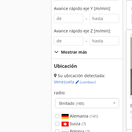
Avance rápido eje Y [m/min]:
-
Dmg Dmc
Chiron
Chiron Fz 16
Dmg
Avance rápido eje Z [m/min]:
-
Mostrar más
Ubicación
Su ubicación detectada:
Venezuela
(cambiar)
radio:
Ilimitado
(165)
Alemania
(141)
Suiza
(7)
Polonia
(7)