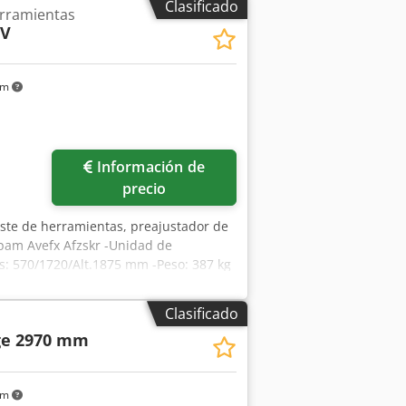
Clasificado
erramientas
WV
km
Información de
precio
juste de herramientas, preajustador de
epam Avefx Afzskr -Unidad de
: 570/1720/Alt.1875 mm -Peso: 387 kg
Clasificado
ge 2970 mm
km