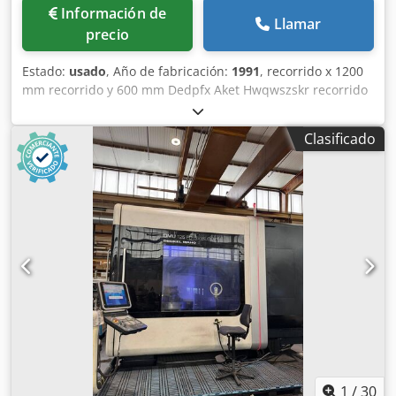
Información de
Llamar
precio
Estado:
usado
, Año de fabricación:
1991
, recorrido x 1200
mm recorrido y 600 mm Dedpfx Aket Hwqwszskr recorrido
z 600 mm Potencia total necesaria 25 kW Peso de la
máquina aprox. 11,5 toneladas M A H O Centro de
Clasificado
mecanizado universal controlado por CNC en diseño de
bancada Tipo MH 1200 S (#120012) Construido en 1991,
pero parcialmente revisado y modernizado por MMD en
2007 _____ Eje X (longitudinal) X 1.200 mm Eje Y (vertical) Y
600 mm Eje Z (transversal) Z 600 mm Tamaño de la mesa
(mesa giratoria CNC) 1.000 x 800 mm Proyección máx. 900
mm Soporte de husillo SK 40 Velocidades del husillo
(continuo en 2 etapas) 20 - 6.300 rpm Peso de la pieza
aprox. 1.000 kg Avance/marcha rápida en eje XYZ 1 - 4.000
/ 12.000 mm/min Avance/marcha rápida en eje B 1-
1500°/10 rpm Accionamiento del husillo 15 kW
Accionamiento total aprox. 25 kW - 380 V - 50 Hz Peso
aprox. 11.500 kg ( LxAxH=2,95 x 3,70 x 2,80) Accesorios /
equipamiento especial: - MAHO CNC - Control de
1
/
30