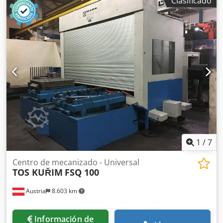
Clasificado
mm Carga de mesa 12 t Cambiador de piezas de trabajo
de 30 posiciones Portaherramientas ISI SK-50 Velocidad del
husillo 5000 rpm Potencia de accionamiento del husillo de
fresado: 30 kW Este centro de mecanizado universal
ModiMill de Droop & Rein se encuentra en una
Djdpfxovwgphj Akzekr Buen estado y se puede ver en
funcionamiento previo acuerdo con el vendedor.
convertirse en. Descripción: - Cambiador de herramientas
de 30 posiciones: 20 plazas ISO SK-50 10 plazas HSK 63 -
Dos husillos de fresado SK-50 con 5000 rpm. HSK 63 con
18000 rpm. - mesa giratoria 2200 x 1800mm
1
/
7
Centro de mecanizado - Universal
TOS KUŘIM
FSQ 100
Austria
8.603 km
Información de