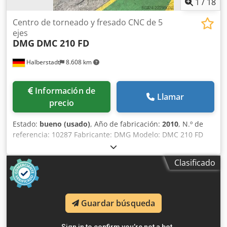
1
/
18
Centro de torneado y fresado CNC de 5
ejes
DMG
DMC 210 FD
Halberstadt
8.608 km
Información de
Llamar
precio
Estado:
bueno (usado)
, Año de fabricación:
2010
, N.º de
referencia: 10287 Fabricante: DMG Modelo: DMC 210 FD
Año de fabricación: 2010 Tipo de control: Control CNC
Control: Heidenhain Mill Plus Ubicación: Halberstadt País
Clasificado
de origen: Alemania Recorrido en el eje X: 2100 mm
Dodpfx Akszkpupozekr Recorrido en el eje Y: 2100 mm
Recorrido en el eje Z: 1250 mm Longitud de la máquina:
11.000 mm Anchura de la máquina: 5.000 mm Altura de la
Guardar búsqueda
máquina: 3.500 mm Diámetro máximo de la pieza de
trabajo: 2500 mm Peso máximo de la pieza de trabajo: