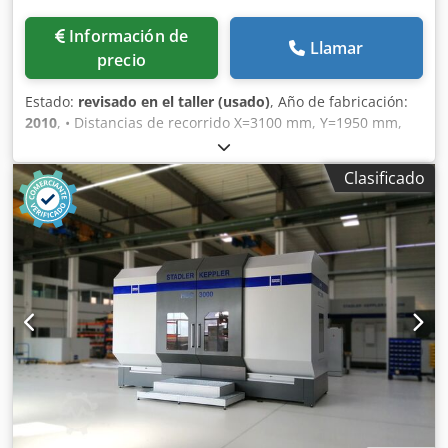
Información de
Llamar
precio
Estado:
revisado en el taller (usado)
, Año de fabricación:
2010
, • Distancias de recorrido X=3100 mm, Y=1950 mm,
Z=1390 mm • Heidenhain iTNC 530 con volante HR 410 •
Mesa de máquina para mecanizado de múltiples caras
Clasificado
3000 mm x 1600 mm • Cabezal de fresado y taladrado
universal NC de 2 ejes para mecanizado simultáneo y
operación de posicionamiento • Husillo de 10.000 rpm HSK
100, par de husillo de 130 Nm • Sistema de cambio de
herramientas HSK 100 / 40 posiciones para 750 mm de
largo herramientas • Tornillos de viruta en el eje X,
transporte óptimo de viruta • Transportador de virutas
(transportador de banda rascadora) para transporte
transversal, fabricado por Knoll • Suministro de
refrigerante 900 l, Knoll • aire exterior • Barra IKZ 60 para
mecanizado de agujeros profundos • Cerramiento con
cristales de seguridad, abiertos en la parte superior, para
una optimización carga de grúa • puertas corredizas