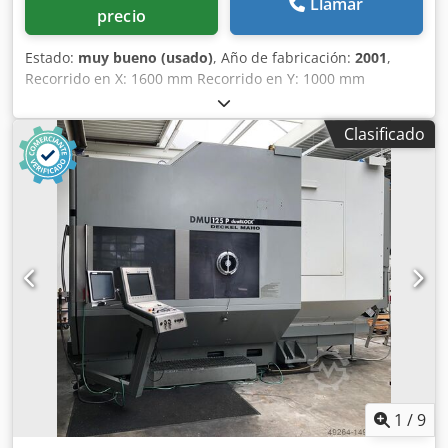
Llamar
precio
Estado:
muy bueno (usado)
, Año de fabricación:
2001
,
Recorrido en X: 1600 mm Recorrido en Y: 1000 mm
Recorrido en Z: 780 mm - Número de ejes de mecanizado
(sin ejes paralelos): 5 - Recorrido del eje X: 1600 mm -
Clasificado
Recorrido del eje Y: 1000 mm - Recorrido del eje Z: 780 mm
- Superficie de sujeción (izquierda-derecha): 1000 mm -
Superficie de sujeción (delante-detrás): 1000 mm - Peso
máximo de la pieza: 6000 kg - - Posicionamiento: 0,001° - -
Posicionamiento: 2,5° - - Posicionamiento: 2,5° - Rango de
velocidad: hasta 2500 rpm - Potencia motriz: 22 kW -
Número de posiciones de herramientas: 60 - Número de
espacios de almacenamiento: 2 - Longitud de paletas: 1000
mm - Anchura de paletas: 1000 mm Dksdpfx Akey Ez Elezsr
- Número de paletas: 2 - Espacio requerido -
izquierda/derecha-: 6400 mm - Espacio requerido -
delante/detrás-: 6900 mm - Altura total: 4000 mm - Peso
total aprox.: 26000 kg Control HEIDENHAIN TNC 426 La
máquina está en muy buen estado y disponible de
1
/
9
inmediato.