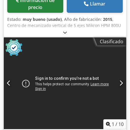
Información de
Llamar
precio
Estado:
muy bueno (usado)
, Año de fabricación:
2015
,
Centro de mecanizado vertical de 5 ejes Mikron HPM 800U
HD, con cambiador de 7 paletas (2015). Recorridos XYZ: 800
x 800 x 550 mm. Mesa de 500 x 500 mm. Eje A: -91 / +121
Clasificado
grados. Eje C: 360 grados. Control numérico Heidenhain
TNC530. Velocidad del husillo: 20.000 rpm. Motor del
husillo: 36 kW. Cono del husillo: HSK A63. Djdpfxjzm Tice
Akzjkr Capacidad para 165 herramientas. Transportador
de virutas. Refrigeración a través del husillo.
1
/
10