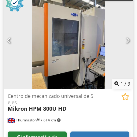
de cambio de herramientas: 16 posiciones Superficie de
sujeción: 700 x 500 mm Peso máximo de la pieza de
trabajo: 500 kg Peso de la máquina: aproximadamente 4,4
t Dimensiones de la máquina: 2,8 x 2,6 x 2,5 m Sistema de
refrigeración, volante manual Cabina completa
Aproximadamente 1500 horas de uso
1
/
9
Centro de mecanizado universal de 5
ejes
Mikron
HPM 800U HD
Thurmaston
7.814 km