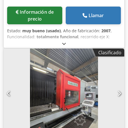
Información de
Llamar
precio
Estado:
muy bueno (usado)
, Año de fabricación:
2007
,
Funcionalidad:
totalmente funcional
, recorrido eje X:
1.250 mm
, recorrido del eje Y:
660 mm
, recorrido del eje Z:
540 mm
, avance rápido eje X:
40 m/min
, avance rápido eje
Clasificado
Y:
40 m/min
, avance rápido eje Z:
32 m/min
, avance eje X:
32 m/min
, avance Eje Y:
32 m/min
, Avance eje Z:
32
m/min
, fabricante de controles:
Okuma
, modelo de
controlador:
OSP P200M-H
, diámetro de la mesa giratoria:
500 mm
, Equipamiento:
ajuste continuo de la velocidad
de rotación, cinta transportadora de virutas,
documentación / manual
, Centro de mecanizado vertical
CNC Okuma MU500VA (2007) Equipado con control CNC
OKUMA OSP P200M-H Plato giratorio de 20" 4.º y 5.º eje
integrados en trunnion Cambio automático de
herramientas de 32 posiciones Refrigerante a través del
husillo Medición de longitud de herramienta Recorridos:
Eje X (carro izquierda/derecha): 1250mm Eje Y (palé