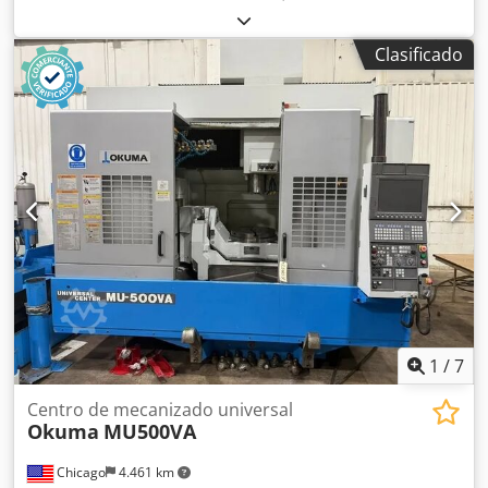
totalmente funcional
, recorrido eje X:
1.000 mm
, recorrido
del eje Y:
1.000 mm
, recorrido del eje Z:
1.000 mm
, peso
Clasificado
total:
15.800 kg
, horas de funcionamiento del husillo:
13.500 h
, suministro de refrigerante:
40 bar
, Ofrecemos
una Deckel Maho DMU100P Duoblock en buen estado,
fabricada en 2007, con solo 13.500 horas de
funcionamiento del husillo. Control Heidenhain iTNC530
Recorrido del eje X: 1000 mm Recorrido del eje Y: 1000 mm
Recorrido del eje Z: 1000 mm Refrigerante interno, 40 bar
Dsdpjzlyd Defx Akzokr Husillo SK40, 12.000 RPM Mesa,
diámetro 1100 x 900 La máquina estará disponible en
nuestro almacén en las próximas 2 semanas.
1
/
7
Centro de mecanizado universal
Okuma
MU500VA
Chicago
4.461 km