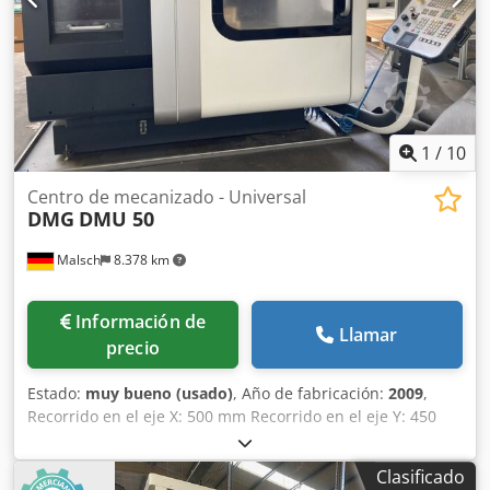
1
/
10
Centro de mecanizado - Universal
DMG
DMU 50
Malsch
8.378 km
Información de
Llamar
precio
Estado:
muy bueno (usado)
, Año de fabricación:
2009
,
Recorrido en el eje X: 500 mm Recorrido en el eje Y: 450
mm Recorrido en el eje Z: 400 mm Control: Siemens 840 D
Djdpfx Akszawmajzjkr Cono: SK 40 Velocidad de husillo:
Clasificado
variable, de 2 rpm Velocidad de avance: mm/min Sistema