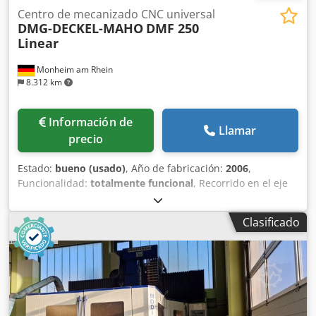
Centro de mecanizado CNC universal
DMG-DECKEL-MAHO
DMF 250
Linear
Monheim am Rhein
8.312 km
Información de
Llamar
precio
Estado:
bueno (usado)
, Año de fabricación:
2006
,
Funcionalidad:
totalmente funcional
, Recorrido en el eje
X: 2500 mm Recorrido en el eje Y: 920 mm Recorrido en el
eje Z: 820 mm Control: Heidenhain iTNC 530 Superficie de
Clasificado
la mesa: 3100 x 900 mm Carga máxima de la mesa: 3,0 t
Interfaz para herramientas: HSK-A63 Velocidades del
husillo: 20 - 18000 rpm Avance rápido (X, Y, Z): 100 / 60 / 60
m/min Dsdpfxezclwle Akzjkr Motor principal (S1/S6): 35 / 25
kW Consumo total de energía: 92 kVA Peso de la máquina:
aprox. 25,6 t Espacio requerido: aprox. 10,3 x 6,2 x 3,3 m