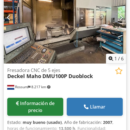
1
/
6
Fresadora CNC de 5 ejes
Deckel Maho
DMU100P Duoblock
Rossum
8.217 km
Información de
Llamar
precio
Estado:
muy bueno (usado)
, Año de fabricación:
2007
,
horas de funcionamiento:
13.500 h
, Funcionalidad: