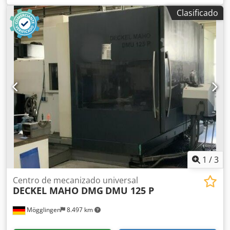
construcción: 2016 DATOS TECNICOS Carreras Eje X: 1.100
Clasificado
mm Eje Y: 560 mm Eje Z: 510 mm Marcha rápida: (X/Y/X):
36 / 36 / 30 m/min. Velocidad de rotación: 12.000 rpm
Motor mandril: 13 kW Momento de torsión: 82 Nm
Portaherramientas: SK 40 Cambiador herramientas
Dkodpfx Akszrm H Sozjr Capacidad de la herramienta: 24
Mesura mesa: 1.400 x 560 mm Carga máx. mesa: 1.000 kg
Dotación Transpordador de astillas Bomba refrigerante
Refrigeración interior: 17 Prod. Pack 1 bar
1
/
3
Centro de mecanizado universal
DECKEL MAHO DMG
DMU 125 P
Mögglingen
8.497 km