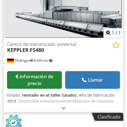
husillo 10.000 r.p.m., cambiador de herramientas de 60
posiciones, eje B, giro de 190°, control HEIDENHAIN Mill
Plus, alimentación interna de refrigerante, sistema de
medición de herramientas, transportador de virutas,
sistema de filtrado DMG, número de serie: 13812-01560,
refrigerador DMG WK331. Dkedpfx Aerkz Tfekzer
1
/
1
Centro de mecanizado universal
KEPPLER
FS480
Pfullingen
8.439 km
Información de
Llamar
precio
Estado:
revisado en el taller (usado)
, Año de fabricación:
2014
, Disponible inmediatamente Máquina de columna
móvil FS 480 - Recorrido total X=4800 mm, ideal para el
mecanizado flexible de piezas grandes - Trayectorias
Clasificado
X=4.800 mm, Y=1.500 mm; Z=3500 mm - Mando iTNC 530
con volante inalámbrico por radio HR 550 FS, cabina del