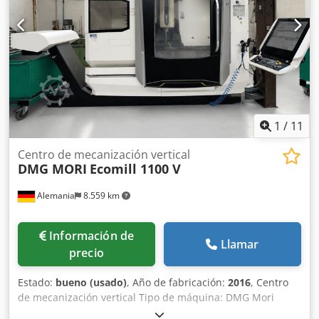
1
/
11
Centro de mecanización vertical
DMG MORI
Ecomill 1100 V
Alemania
8.559 km
Información de
Llamar
precio
Estado:
bueno (usado)
, Año de fabricación:
2016
, Centro
de mecanización vertical Tipo de máquina: DMG Mori
Ecomill 1100 V Control: Siemens 840 Dsl -Operate Año de